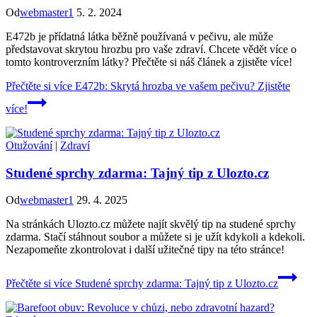
Od
webmaster1
5. 2. 2024
E472b je přídatná látka běžně používaná v pečivu, ale může
představovat skrytou hrozbu pro vaše zdraví. Chcete vědět více o
tomto kontroverzním látky? Přečtěte si náš článek a zjistěte více!
Přečtěte si více
E472b: Skrytá hrozba ve vašem pečivu? Zjistěte
více!
Otužování
|
Zdraví
Studené sprchy zdarma: Tajný tip z Ulozto.cz
Od
webmaster1
29. 4. 2025
Na stránkách Ulozto.cz můžete najít skvělý tip na studené sprchy
zdarma. Stačí stáhnout soubor a můžete si je užít kdykoli a kdekoli.
Nezapomeňte zkontrolovat i další užitečné tipy na této stránce!
Přečtěte si více
Studené sprchy zdarma: Tajný tip z Ulozto.cz