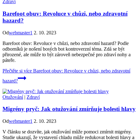
Zdraví
Barefoot obuv: Revoluce v chůzi, nebo zdravotní
hazard?
Od
webmaster1
2. 10. 2023
Barefoot obuv: Revoluce v chůzi, nebo zdravotní hazard? Podle
odborníků je nošení bosých bot kontroverzní téma. Zdá se být
přirozené, ale může to být zároveň nebezpečné pro zdraví nohy a
páteře.
Přečtěte si více
Barefoot obuv: Revoluce v chůzi, nebo zdravotní
hazard?
Otužování
|
Zdraví
Migrény pryč: Jak otužování zmírňuje bolesti hlavy
Od
webmaster1
2. 10. 2023
V článku se dozvíte, jak otužování může pomoci zmírnit migrény.
Studie ukazují, že vystavení chladu může redukovat bolesti hlavy a