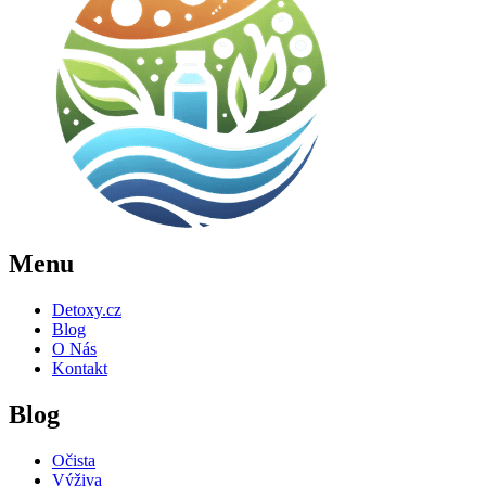
Menu
Detoxy.cz
Blog
O Nás
Kontakt
Blog
Očista
Výživa