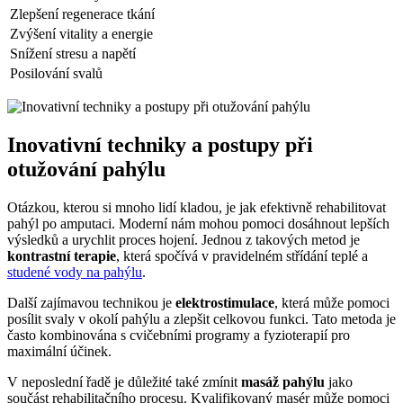
Zlepšení regenerace tkání
Zvýšení vitality a energie
Snížení stresu a napětí
Posilování svalů
Inovativní techniky a postupy při
otužování pahýlu
Otázkou, kterou si mnoho lidí kladou, je jak efektivně rehabilitovat
pahýl po amputaci. Moderní nám mohou pomoci dosáhnout lepších
výsledků a urychlit proces hojení. Jednou z takových metod je
kontrastní terapie
, která spočívá v pravidelném střídání teplé a
studené vody na pahýlu
.
Další zajímavou technikou je
elektrostimulace
, která může pomoci
posílit svaly v okolí pahýlu a zlepšit celkovou funkci. Tato metoda je
často kombinována s cvičebními programy a fyzioterapií pro
maximální účinek.
V neposlední řadě je důležité také zmínit
masáž pahýlu
jako
součást rehabilitačního procesu. Kvalifikovaný masér může pomoci