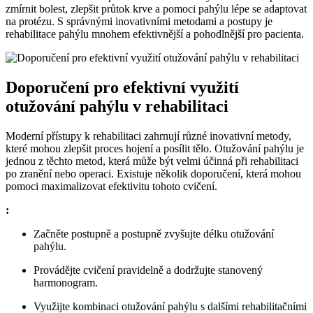
zmírnit bolest, zlepšit průtok krve a pomoci pahýlu lépe se adaptovat
na protézu. S správnými inovativními metodami a postupy je
rehabilitace pahýlu mnohem efektivnější a pohodlnější pro pacienta.
Doporučení pro efektivní využití
otužování pahýlu v rehabilitaci
Moderní přístupy k rehabilitaci zahrnují různé inovativní metody,
které mohou zlepšit proces hojení a posílit tělo. Otužování pahýlu je
jednou z těchto metod, která může být velmi účinná při rehabilitaci
po zranění nebo operaci. Existuje několik doporučení, která mohou
pomoci maximalizovat efektivitu tohoto cvičení.
:
Začněte postupně a postupně zvyšujte délku otužování
pahýlu.
Provádějte cvičení pravidelně a dodržujte stanovený
harmonogram.
Využijte kombinaci otužování pahýlu s dalšími rehabilitačními