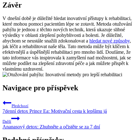
Závěr
V dnešní době je důležité hledat inovativní přístupy k rehabilitaci,
které mohou pomoci pacientům lépe se zotavit. Metoda otužování
pahýlu je jednou z těchto nových technik, která ukazuje slibné
výsledky v oblasti zlepšení pohyblivosti a bolesti. Je důležité,
abychom se neustále snažili zdokonalovat a
hledat nové způsoby
,
jak léčit a rehabilitovat naše těla. Tato metoda může být klíčem k
efektivnější a úspěšnější rehabilitaci pro mnoho lidí. Doufáme, že
tato informace vás inspirovala k zamyšlení nad možnostmi, jak se
můžete podílet na zlepšení zdravotní péče a jak můžete přispět k
vlastnímu uzdravení.
Navigace pro příspěvek
Předchozí
7denní detox Prince Ea: Motivační cesta k lepšímu já
Další
Ananasový detox: Zhubněte a očistěte se za 7 dní