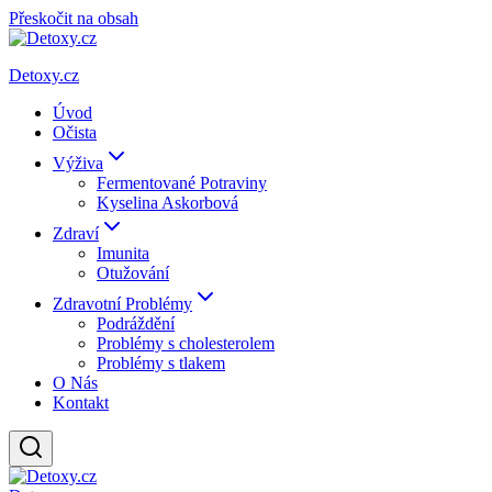
Přeskočit na obsah
Detoxy.cz
Úvod
Očista
Výživa
Fermentované Potraviny
Kyselina Askorbová
Zdraví
Imunita
Otužování
Zdravotní Problémy
Podráždění
Problémy s cholesterolem
Problémy s tlakem
O Nás
Kontakt