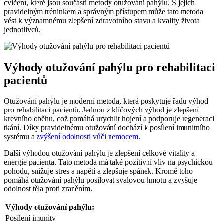
cvičení, které jsou součástí metody otužování pahýlu. S jejich
pravidelným tréninkem a správným přístupem může tato metoda
vést k významnému zlepšení zdravotního stavu a kvality života
jednotlivců.
Výhody otužování pahýlu pro rehabilitaci
pacientů
Otužování pahýlu je moderní metoda, která poskytuje řadu výhod
pro rehabilitaci pacientů. Jednou z klíčových výhod je zlepšení
krevního oběhu, což pomáhá urychlit hojení a podporuje regeneraci
tkání. Díky pravidelnému otužování dochází k posílení imunitního
systému a
zvýšení odolnosti vůči nemocem
.
Další výhodou otužování pahýlu je zlepšení celkové vitality a
energie pacienta. Tato metoda má také pozitivní vliv na psychickou
pohodu, snižuje stres a napětí a zlepšuje spánek. Kromě toho
pomáhá otužování pahýlu posilovat svalovou hmotu a zvyšuje
odolnost těla proti zraněním.
Výhody otužování pahýlu:
Posílení imunity