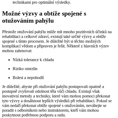
technikami pro optimální výsledky.
Možné výzvy a obtíže spojené s
otužováním pahýlu
Přestože otužování pahýlu může mít mnoho pozitivních účinků na
rehabilitaci a celkové zdraví, existují také určité výzvy a obtíže
spojené s tímto procesem. Je důležité být si těchto možných
komplikací vědom a připraven je řešit. Některé z hlavních výzev
mohou zahrnovat:
Nízká tolerance k chladu
Riziko omrzlin
Bolest a nepohodlí
Je důležité, abyste při otužování pahýlu postupovali opatrně a
postupně zvyšovali odolnost těla vůči chladu. Existují však
inovativní metody a techniky, které vám mohou pomoci překonat
tyto výzvy a dosáhnout lepších výsledků při rehabilitaci. Pokud se
vám nedaří překonat obtíže spojené s otužováním, neváhejte se
poradit s odborníkem nebo instruktorem, kteří vám mohou
poskytnout potřebnou podporu a radu.