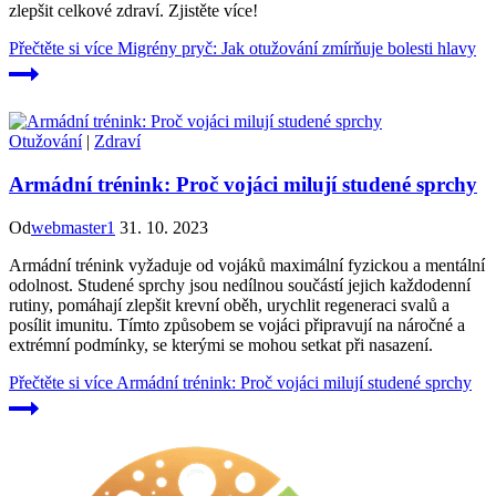
zlepšit celkové zdraví. Zjistěte více!
Přečtěte si více
Migrény pryč: Jak otužování zmírňuje bolesti hlavy
Otužování
|
Zdraví
Armádní trénink: Proč vojáci milují studené sprchy
Od
webmaster1
31. 10. 2023
Armádní trénink vyžaduje od vojáků maximální fyzickou a mentální
odolnost. Studené sprchy jsou nedílnou součástí jejich každodenní
rutiny, pomáhají zlepšit krevní oběh, urychlit regeneraci svalů a
posílit imunitu. Tímto způsobem se vojáci připravují na náročné a
extrémní podmínky, se kterými se mohou setkat při nasazení.
Přečtěte si více
Armádní trénink: Proč vojáci milují studené sprchy