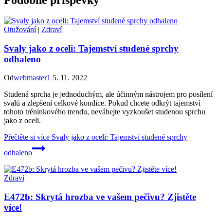
Podobné příspěvky
Otužování
|
Zdraví
Svaly jako z oceli: Tajemství studené sprchy
odhaleno
Od
webmaster1
5. 11. 2022
Studená sprcha je jednoduchým, ale účinným nástrojem pro posílení
svalů a zlepšení celkové kondice. Pokud chcete odkrýt tajemství
tohoto tréninkového trendu, neváhejte vyzkoušet studenou sprchu
jako z oceli.
Přečtěte si více
Svaly jako z oceli: Tajemství studené sprchy
odhaleno
Zdraví
E472b: Skrytá hrozba ve vašem pečivu? Zjistěte
více!