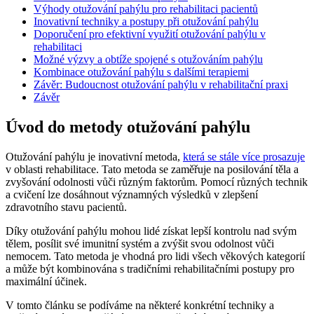
Výhody otužování pahýlu pro rehabilitaci pacientů
Inovativní techniky a postupy při otužování pahýlu
Doporučení pro efektivní využití otužování pahýlu v
rehabilitaci
Možné výzvy a obtíže spojené s otužováním pahýlu
Kombinace otužování pahýlu s dalšími terapiemi
Závěr: Budoucnost otužování pahýlu v rehabilitační praxi
Závěr
Úvod do metody otužování pahýlu
Otužování pahýlu je inovativní metoda,
která se stále více prosazuje
v oblasti rehabilitace. Tato metoda se zaměřuje na posilování těla a
zvyšování odolnosti vůči různým faktorům. Pomocí různých technik
a cvičení lze dosáhnout významných výsledků v zlepšení
zdravotního stavu pacientů.
Díky otužování pahýlu mohou lidé získat lepší kontrolu nad svým
tělem, posílit své imunitní systém a zvýšit svou odolnost vůči
nemocem. Tato metoda je vhodná pro lidi všech věkových kategorií
a může být kombinována s tradičními rehabilitačními postupy pro
maximální účinek.
V tomto článku se podíváme na některé konkrétní techniky a