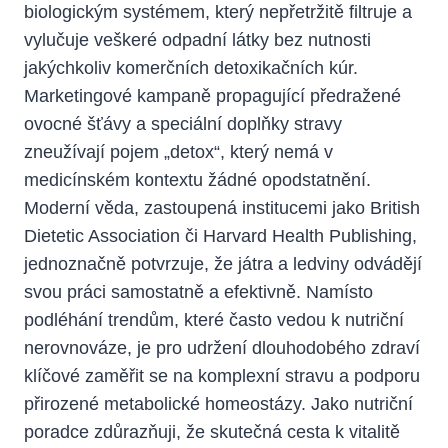
biologickým systémem, který nepřetržitě filtruje a
vylučuje veškeré odpadní látky bez nutnosti
jakýchkoliv komerčních detoxikačních kúr.
Marketingové kampaně propagující předražené
ovocné šťávy a speciální doplňky stravy
zneužívají pojem „detox“, který nemá v
medicínském kontextu žádné opodstatnění.
Moderní věda, zastoupená institucemi jako British
Dietetic Association či Harvard Health Publishing,
jednoznačně potvrzuje, že játra a ledviny odvádějí
svou práci samostatně a efektivně. Namísto
podléhání trendům, které často vedou k nutriční
nerovnováze, je pro udržení dlouhodobého zdraví
klíčové zaměřit se na komplexní stravu a podporu
přirozené metabolické homeostázy. Jako nutriční
poradce zdůrazňuji, že skutečná cesta k vitalitě