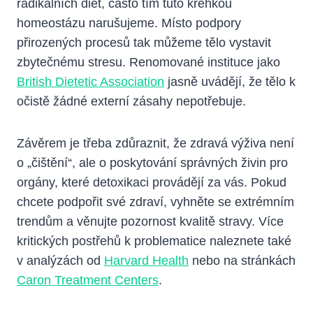
radikálních diet, často tím tuto křehkou
homeostázu narušujeme. Místo podpory
přirozených procesů tak můžeme tělo vystavit
zbytečnému stresu. Renomované instituce jako
British Dietetic Association
jasně uvádějí, že tělo k
očistě žádné externí zásahy nepotřebuje.
Závěrem je třeba zdůraznit, že zdravá výživa není
o „čištění“, ale o poskytování správných živin pro
orgány, které detoxikaci provádějí za vás. Pokud
chcete podpořit své zdraví, vyhněte se extrémním
trendům a věnujte pozornost kvalitě stravy. Více
kritických postřehů k problematice naleznete také
v analýzách od
Harvard Health
nebo na stránkách
Caron Treatment Centers
.