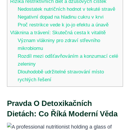
Rizika restriktivních diet a džusových čistek
Nedostatek nutričních hodnot v tekuté stravě
Negativní dopad na hladinu cukru v krvi
Proč restrikce vede k jo-jo efektu a únavě
Vláknina a trávení: Skutečná cesta k vitalitě
Význam vlákniny pro zdraví střevního
mikrobiomu
Rozdíl mezi odšťavňováním a konzumací celé
zeleniny
Dlouhodobě udržitelné stravování místo
rychlých řešení
Pravda O Detoxikačních
Dietách: Co Říká Moderní Věda