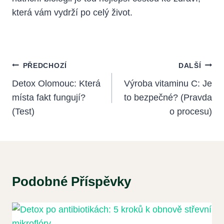
která vám vydrží po celý život.
Navigace
PŘEDCHOZÍ
DALŠÍ
Pro
Detox Olomouc: Která
Výroba vitaminu C: Je
místa fakt fungují?
to bezpečné? (Pravda
Příspěvek
(Test)
o procesu)
Podobné Příspěvky