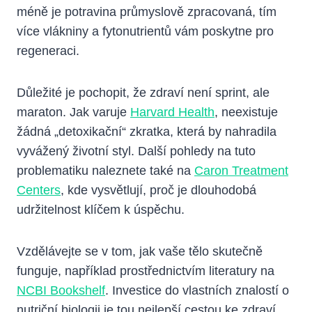
méně je potravina průmyslově zpracovaná, tím
více vlákniny a fytonutrientů vám poskytne pro
regeneraci.
Důležité je pochopit, že zdraví není sprint, ale
maraton. Jak varuje
Harvard Health
, neexistuje
žádná „detoxikační“ zkratka, která by nahradila
vyvážený životní styl. Další pohledy na tuto
problematiku naleznete také na
Caron Treatment
Centers
, kde vysvětlují, proč je dlouhodobá
udržitelnost klíčem k úspěchu.
Vzdělávejte se v tom, jak vaše tělo skutečně
funguje, například prostřednictvím literatury na
NCBI Bookshelf
. Investice do vlastních znalostí o
nutriční biologii je tou nejlepší cestou ke zdraví,