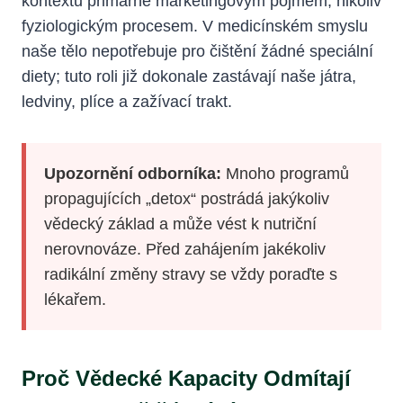
kontextu primárně marketingovým pojmem, nikoliv
fyziologickým procesem. V medicínském smyslu
naše tělo nepotřebuje pro čištění žádné speciální
diety; tuto roli již dokonale zastávají naše játra,
ledviny, plíce a zažívací trakt.
Upozornění odborníka:
Mnoho programů
propagujících „detox“ postrádá jakýkoliv
vědecký základ a může vést k nutriční
nerovnováze. Před zahájením jakékoliv
radikální změny stravy se vždy poraďte s
lékařem.
Proč Vědecké Kapacity Odmítají