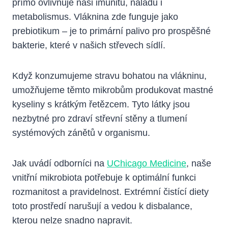
přímo ovlivňuje naši imunitu, náladu i
metabolismus. Vláknina zde funguje jako
prebiotikum – je to primární palivo pro prospěšné
bakterie, které v našich střevech sídlí.
Když konzumujeme stravu bohatou na vlákninu,
umožňujeme těmto mikrobům produkovat mastné
kyseliny s krátkým řetězcem. Tyto látky jsou
nezbytné pro zdraví střevní stěny a tlumení
systémových zánětů v organismu.
Jak uvádí odborníci na
UChicago Medicine
, naše
vnitřní mikrobiota potřebuje k optimální funkci
rozmanitost a pravidelnost. Extrémní čistící diety
toto prostředí narušují a vedou k disbalance,
kterou nelze snadno napravit.