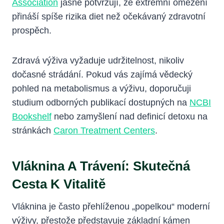
Association
jasně potvrzují, že extrémní omezení
přináší spíše rizika diet než očekávaný zdravotní
prospěch.
Zdravá výživa vyžaduje udržitelnost, nikoliv
dočasné strádání. Pokud vás zajímá vědecký
pohled na metabolismus a výživu, doporučuji
studium odborných publikací dostupných na
NCBI
Bookshelf
nebo zamyšlení nad definicí detoxu na
stránkách
Caron Treatment Centers
.
Vláknina A Trávení: Skutečná
Cesta K Vitalitě
Vláknina je často přehlíženou „popelkou“ moderní
výživy, přestože představuje základní kámen