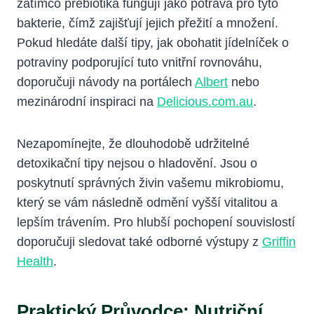
zatímco prebiotika fungují jako potrava pro tyto
bakterie, čímž zajišťují jejich přežití a množení.
Pokud hledáte další tipy, jak obohatit jídelníček o
potraviny podporující tuto vnitřní rovnováhu,
doporučuji návody na portálech
Albert
nebo
mezinárodní inspiraci na
Delicious.com.au
.
Nezapomínejte, že dlouhodobě udržitelné
detoxikační tipy nejsou o hladovění. Jsou o
poskytnutí správných živin vašemu mikrobiomu,
který se vám následně odmění vyšší vitalitou a
lepším trávením. Pro hlubší pochopení souvislostí
doporučuji sledovat také odborné výstupy z
Griffin
Health
.
Praktický Průvodce: Nutriční