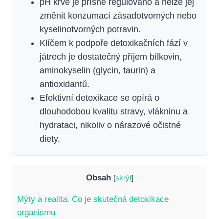
pH krve je přísně regulováno a nelze jej
změnit konzumací zásadotvorných nebo
kyselinotvorných potravin.
Klíčem k podpoře detoxikačních fází v
játrech je dostatečný příjem bílkovin,
aminokyselin (glycin, taurin) a
antioxidantů.
Efektivní detoxikace se opírá o
dlouhodobou kvalitu stravy, vlákninu a
hydrataci, nikoliv o nárazové očistné
diety.
Obsah
[
skrýt
]
Mýty a realita: Co je skutečná detoxikace
organismu