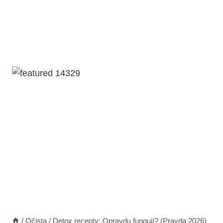
/
Očista
/
Detox recepty: Opravdu fungují? (Pravda 2026)