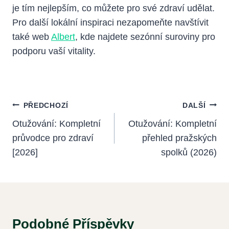
je tím nejlepším, co můžete pro své zdraví udělat.
Pro další lokální inspiraci nezapomeňte navštívit
také web
Albert
, kde najdete sezónní suroviny pro
podporu vaší vitality.
Navigace
PŘEDCHOZÍ
DALŠÍ
Pro
Otužování: Kompletní
Otužování: Kompletní
průvodce pro zdraví
přehled pražských
Příspěvek
[2026]
spolků (2026)
Podobné Příspěvky