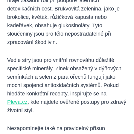
hraje zásadní roli při podpoře jaterních
detoxikačních cest. Brukvovitá zelenina, jako je
brokolice, květák, růžičková kapusta nebo
kadeřávek, obsahuje glukosinoláty. Tyto
sloučeniny jsou pro tělo nepostradatelné při
zpracování škodlivin.
Vedle síry jsou pro vnitřní rovnováhu důležité
specifické minerály. Zinek obsažený v dýňových
semínkách a selen z para ořechů fungují jako
mocní spojenci antioxidačních systémů. Pokud
hledáte konkrétní recepty, inspirujte se na
Pleva.cz
, kde najdete ověřené postupy pro zdravý
životní styl.
Nezapomínejte také na pravidelný přísun