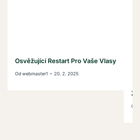
Osvěžující Restart Pro Vaše Vlasy
Od
webmaster1
20. 2. 2025
Zá
Od