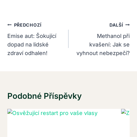
Navigace
PŘEDCHOZÍ
DALŠÍ
Pro
Emise aut: Šokující
Methanol při
dopad na lidské
kvašení: Jak se
Příspěvek
zdraví odhalen!
vyhnout nebezpečí?
Podobné Příspěvky