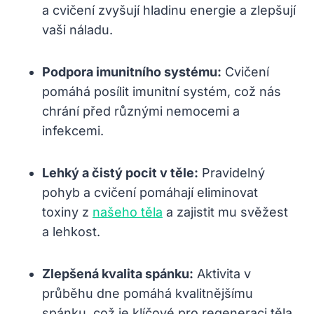
a cvičení zvyšují hladinu energie a zlepšují
vaši náladu.
Podpora imunitního systému:
Cvičení
pomáhá posílit imunitní systém, což nás
chrání před různými nemocemi a
infekcemi.
Lehký a čistý pocit v těle:
Pravidelný
pohyb a cvičení pomáhají eliminovat
toxiny z
našeho těla
a zajistit mu svěžest
a lehkost.
Zlepšená kvalita spánku:
Aktivita v
průběhu dne pomáhá kvalitnějšímu
spánku, což je klíčové pro regeneraci těla.