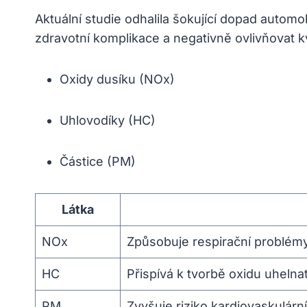
Aktuální studie odhalila šokující dopad autom
zdravotní komplikace a negativně ovlivňovat kva
Oxidy dusíku (NOx)
Uhlovodíky (HC)
Částice (PM)
Látka
NOx
Způsobuje respirační problém
HC
Přispívá k tvorbě oxidu uheln
PM
Zvyšuje riziko kardiovaskulárn