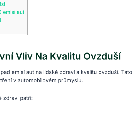
isí
 emisí aut
l
vní Vliv Na Kvalitu Ovzduší
pad emisí aut na lidské zdraví a kvalitu ovzduší. Ta
atření v automobilovém průmyslu.
 zdraví patří: