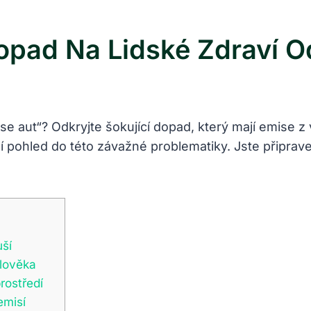
Dopad Na Lidské Zdraví O
e aut“? Odkryjte šokující dopad, který mají emise z v
ší pohled do této závažné problematiky. Jste připrav
uší
člověka
rostředí
emisí