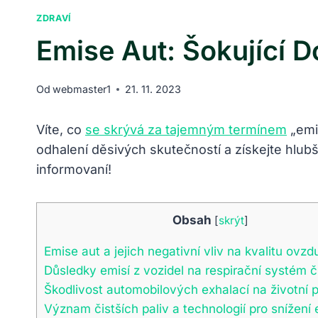
ZDRAVÍ
Emise Aut: Šokující 
Od
webmaster1
21. 11. 2023
Víte, co
se skrývá za tajemným termínem
„emis
odhalení děsivých skutečností a získejte hlub
informovaní!
Obsah
[
skrýt
]
Emise aut a jejich negativní vliv na kvalitu ovzd
Důsledky emisí z vozidel na respirační systém 
Škodlivost automobilových exhalací na životní p
Význam čistších paliv a technologií pro snížení 