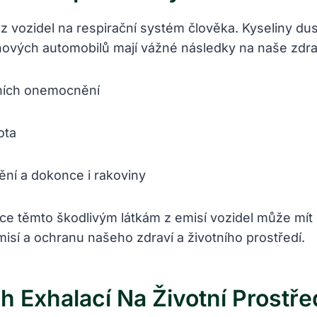
z vozidel na respirační systém člověka. Kyseliny dusi
ových automobilů mají vážné následky na naše zdrav
čních onemocnění
ota
ění a dokonce i rakoviny
ice těmto škodlivým látkám z emisí vozidel může mí
emisí a ochranu našeho zdraví a životního prostředí.
 Exhalací Na Životní Prostře