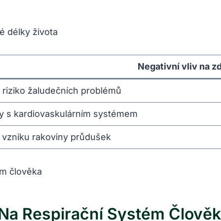
é délky života
Negativní vliv na z
riziko žaludečních problémů
y s kardiovaskulárním systémem
 vzniku rakoviny průdušek
 Na Respirační Systém Člově