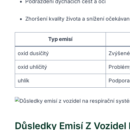
Podráždění dýchacích cest a očí
Zhoršení kvality života a snížení očekávan
Typ emisí
oxid dusičitý
Zvýšené 
oxid uhličitý
Problém
uhlík
Podpora
Důsledky Emisí Z Vozidel