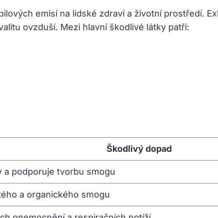
obilových emisí na lidské zdraví a životní prostředí
litu ovzduší. Mezi hlavní škodlivé látky patří:
Škodlivý dopad
y a podporuje tvorbu smogu
atého a organického smogu
ích onemocnění a respiračních potíží