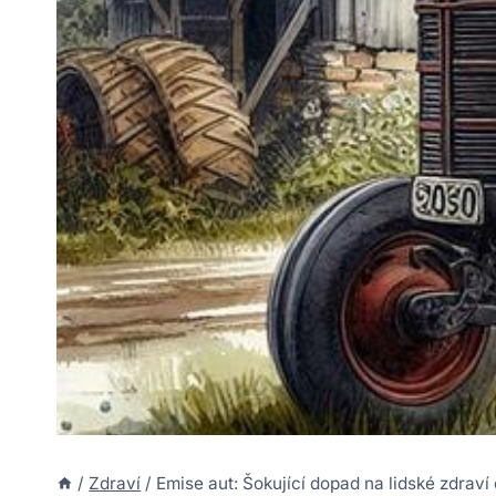
/
Zdraví
/
Emise aut: Šokující dopad na lidské zdraví