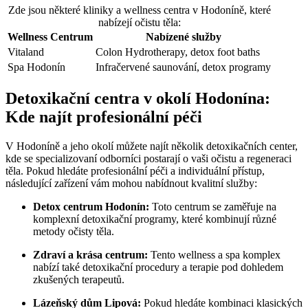
Zde jsou některé kliniky a wellness centra v Hodoníně, které
nabízejí očistu těla:
Wellness Centrum
Nabízené služby
Vitaland
Colon Hydrotherapy, detox foot baths
Spa Hodonín
Infračervené saunování, detox programy
Detoxikační centra v okolí Hodonína:
Kde najít profesionální péči
V Hodoníně a jeho okolí můžete najít několik detoxikačních center,
kde se specializovaní odborníci postarají o vaši očistu a regeneraci
těla. Pokud hledáte profesionální péči a individuální přístup,
následující zařízení vám mohou nabídnout kvalitní služby:
Detox centrum Hodonín:
Toto centrum se zaměřuje na
komplexní detoxikační programy, které kombinují různé
metody očisty těla.
Zdraví a krása centrum:
Tento wellness a spa komplex
nabízí také detoxikační procedury a terapie pod dohledem
zkušených terapeutů.
Lázeňský dům Lipová:
Pokud hledáte kombinaci klasických