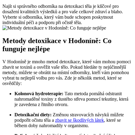
Najít si správného odborníka na detoxikaci těla je klíčové pro
dosažení kvalitních výsledků a pro vaše celkové zdraví a blaho.
Vyberte si odborníka, který vám bude schopen poskytnout
individuální péči a podporu při očistě těla.
Metody detoxikace v Hodoníně: Co
funguje nejlépe
V Hodoníně je mnoho metod detoxikace, které vám mohou pomoci
zbavit se toxinů a osvěžit vaše tělo. Pokud hledáte ty nejúčinnější
metody, můžete se obrátit na místní odborníky, kteří vám pomohou
vybrat tu nejlepší volbu pro vás. Zde je několik metod, které se
osvědčily:
Kolonová hydroterapie:
Tato metoda pomáhá odstranit
nahromaděné toxiny z tlustého střeva pomocí tekutiny, která
je zavedena z řitního otvoru.
Detoxikační diety:
Změnou stravovacích návyků můžete
podpořit očistu těla a
zbavit se škodlivých látek
, které se
během doby nahromadily v organismu.