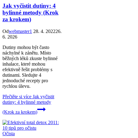
Jak vyčistit dutiny: 4
bylinné metody (Krok
za krokem)
Od
webmaster1
28. 4. 2022
26.
6. 2026
Dutiny mohou být často
náchylné k zánětu. Místo
běžných léků zkuste bylinné
inhalace, které mohou
efektivně řešit problémy s
dutinami. Sledujte 4
jednoduché recepty pro
rychlou úlevu.
Přečtěte si více
Jak vyčistit
dutiny: 4 bylinné metody
(Krok za krokem)
Očista