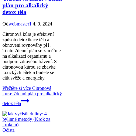
plán pro alkalický
detox těla
Od
webmaster1
4. 9. 2024
Citronová kúra je efektivní
způsob detoxikace těla a
obnovení rovnováhy pH.
Tento 7denní plán se zaměřuje
na alkalizaci organismu a
podporu zdravého trávení. S
citronovou kúrou se zbavíte
toxických látek a budete se
cítit svěže a energicky.
Přečtěte si více
Citronová
kúra: 7denní plán pro alkalický
detox těla
Očista