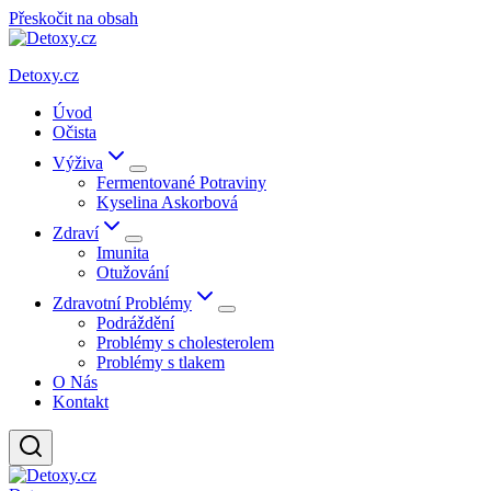
Přeskočit na obsah
Detoxy.cz
Úvod
Očista
Výživa
Fermentované Potraviny
Kyselina Askorbová
Zdraví
Imunita
Otužování
Zdravotní Problémy
Podráždění
Problémy s cholesterolem
Problémy s tlakem
O Nás
Kontakt