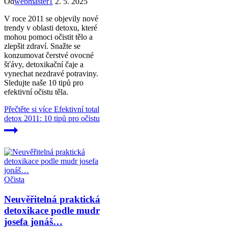
Od
webmaster1
2. 5. 2025
V roce 2011 se objevily nové
trendy v oblasti detoxu, které
mohou pomoci očistit tělo a
zlepšit zdraví. Snažte se
konzumovat čerstvé ovocné
šťávy, detoxikační čaje a
vynechat nezdravé potraviny.
Sledujte naše 10 tipů pro
efektivní očistu těla.
Přečtěte si více
Efektivní total
detox 2011: 10 tipů pro očistu
Očista
Neuvěřitelná praktická
detoxikace podle mudr
josefa jonáš…