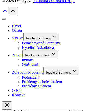
© 2026 Detoxy.cz |
Ochrana Osobních Údajů
Úvod
Očista
Výživa
Toggle child menu
Fermentované Potraviny
Kyselina Askorbová
Zdraví
Toggle child menu
Imunita
Otužování
Zdravotní Problémy
Toggle child menu
Podráždění
Problémy s cholesterolem
Problémy s tlakem
O Nás
Kontakt