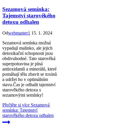
Sezamová semínka:
Tajemství starověkého
detoxu odhalen
Od
webmaster1
15. 1. 2024
Sezamová semínka možná
vypadají malinko, ale jejich
detoxikační schopnosti jsou
obdivuhodné. Tato starověká
superpotravina je plná
antioxidantů a minerálů, které
pomáhají tělu zbavit se toxinů
a udržet ho v optimálním
stavu.Čas je odhalit tajemství
starověkého detoxu s
sezamovými semínky!
Přečtěte si více
Sezamová
semínka: Tajemství
starověkého detoxu odhalen