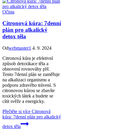
Očista
Citronová kúra: 7denní
plán pro alkalický
detox těla
Od
webmaster1
4. 9. 2024
Citronová kúra je efektivní
způsob detoxikace těla a
obnovení rovnováhy pH.
Tento 7denní plán se zaměřuje
na alkalizaci organismu a
podporu zdravého trávení. S
citronovou kúrou se zbavíte
toxických látek a budete se
cítit svěže a energicky.
Přečtěte si více
Citronová
kúra: 7denní plán pro alkalický
detox těla