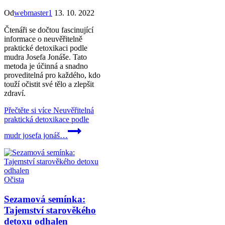
Od
webmaster1
13. 10. 2022
Čtenáři se dočtou fascinující
informace o neuvěřitelně
praktické detoxikaci podle
mudra Josefa Jonáše. Tato
metoda je účinná a snadno
proveditelná pro každého, kdo
touží očistit své tělo a zlepšit
zdraví.
Přečtěte si více
Neuvěřitelná
praktická detoxikace podle
mudr josefa jonáš…
Očista
Sezamová semínka:
Tajemství starověkého
detoxu odhalen