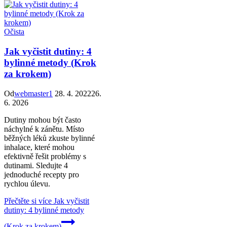
Očista
Jak vyčistit dutiny: 4
bylinné metody (Krok
za krokem)
Od
webmaster1
28. 4. 2022
26.
6. 2026
Dutiny mohou být často
náchylné k zánětu. Místo
běžných léků zkuste bylinné
inhalace, které mohou
efektivně řešit problémy s
dutinami. Sledujte 4
jednoduché recepty pro
rychlou úlevu.
Přečtěte si více
Jak vyčistit
dutiny: 4 bylinné metody
(Krok za krokem)