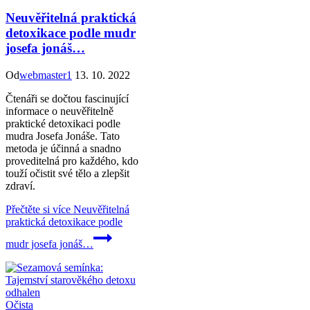
Neuvěřitelná praktická
detoxikace podle mudr
josefa jonáš…
Od
webmaster1
13. 10. 2022
Čtenáři se dočtou fascinující
informace o neuvěřitelně
praktické detoxikaci podle
mudra Josefa Jonáše. Tato
metoda je účinná a snadno
proveditelná pro každého, kdo
touží očistit své tělo a zlepšit
zdraví.
Přečtěte si více
Neuvěřitelná
praktická detoxikace podle
mudr josefa jonáš…
Očista