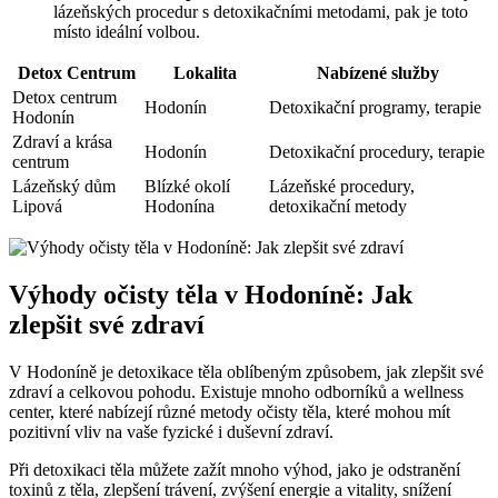
lázeňských procedur s detoxikačními metodami, pak je toto
místo ideální volbou.
Detox Centrum
Lokalita
Nabízené služby
Detox centrum
Hodonín
Detoxikační programy, terapie
Hodonín
Zdraví a krása
Hodonín
Detoxikační procedury, terapie
centrum
Lázeňský dům
Blízké okolí
Lázeňské procedury,
Lipová
Hodonína
detoxikační metody
Výhody očisty těla v Hodoníně: Jak
zlepšit své zdraví
V Hodoníně je detoxikace těla oblíbeným způsobem, jak zlepšit své
zdraví a celkovou pohodu. Existuje mnoho odborníků a wellness
center, které nabízejí různé metody očisty těla, které mohou mít
pozitivní vliv na vaše fyzické i duševní zdraví.
Při detoxikaci těla můžete zažít mnoho výhod, jako je odstranění
toxinů z těla, zlepšení trávení, zvýšení energie a vitality, snížení