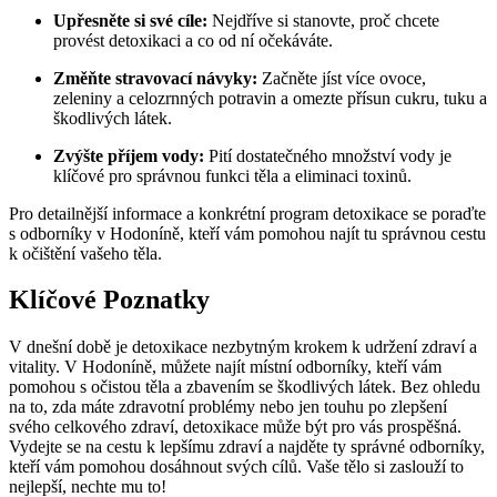
Upřesněte si své cíle:
Nejdříve si stanovte, proč chcete
provést detoxikaci a co od ní očekáváte.
Změňte stravovací návyky:
Začněte jíst více ovoce,
zeleniny a celozrnných potravin a omezte přísun cukru, tuku a
škodlivých látek.
Zvýšte příjem vody:
Pití dostatečného množství vody je
klíčové pro správnou funkci těla a eliminaci toxinů.
Pro detailnější informace a konkrétní program detoxikace se poraďte
s odborníky v Hodoníně, kteří vám pomohou najít tu správnou cestu
k očištění vašeho těla.
Klíčové Poznatky
V dnešní době je detoxikace nezbytným krokem k udržení zdraví a
vitality. V Hodoníně, můžete najít místní odborníky, kteří vám
pomohou s očistou těla a zbavením se škodlivých látek. Bez ohledu
na to, zda máte zdravotní problémy nebo jen touhu po zlepšení
svého celkového zdraví, detoxikace může být pro vás prospěšná.
Vydejte se na cestu k lepšímu zdraví a najděte ty správné odborníky,
kteří vám pomohou dosáhnout svých cílů. Vaše tělo si zaslouží to
nejlepší, nechte mu to!