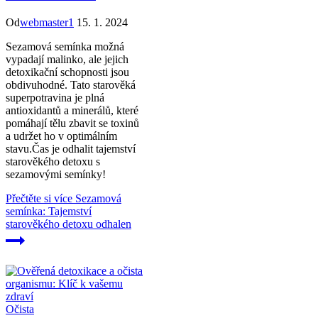
Od
webmaster1
15. 1. 2024
Sezamová semínka možná
vypadají malinko, ale jejich
detoxikační schopnosti jsou
obdivuhodné. Tato starověká
superpotravina je plná
antioxidantů a minerálů, které
pomáhají tělu zbavit se toxinů
a udržet ho v optimálním
stavu.Čas je odhalit tajemství
starověkého detoxu s
sezamovými semínky!
Přečtěte si více
Sezamová
semínka: Tajemství
starověkého detoxu odhalen
Očista