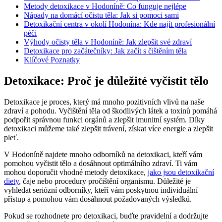
Metody detoxikace v Hodoníně: Co funguje nejlépe
Nápady na domácí očistu těla: Jak si pomoci sami
Detoxikační centra v okolí Hodonína: Kde najít profesionální
péči
Výhody očisty těla v Hodoníně: Jak zlepšit své zdraví
Detoxikace pro začátečníky: Jak začít s čištěním těla
Klíčové Poznatky
Detoxikace: Proč je důležité vyčistit tělo
Detoxikace je proces, který má mnoho pozitivních vlivů na naše
zdraví a pohodu. Vyčištění těla od škodlivých látek a toxinů pomáhá
podpořit správnou funkci orgánů a zlepšit imunitní systém. Díky
detoxikaci můžeme také zlepšit trávení, získat více energie a zlepšit
pleť.
V Hodoníně najdete mnoho odborníků na detoxikaci, kteří vám
pomohou vyčistit tělo a dosáhnout optimálního zdraví. Ti vám
mohou doporučit vhodné metody detoxikace,
jako jsou detoxikační
diety
, čaje nebo procedury pročištění organismu. Důležité je
vyhledat seriózní odborníky, kteří vám poskytnou individuální
přístup a pomohou vám dosáhnout požadovaných výsledků.
Pokud se rozhodnete pro detoxikaci, buďte pravidelní a dodržujte