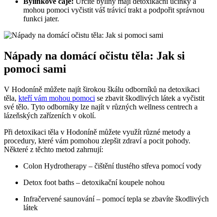
Bylinkové čaje:
Určité byliny mají detoxikační účinky a
mohou pomoci vyčistit váš trávicí trakt a podpořit správnou
funkci jater.
Nápady na domácí očistu těla: Jak si
pomoci sami
V Hodoníně můžete najít širokou škálu odborníků na detoxikaci
těla,
kteří vám mohou pomoci
se zbavit škodlivých látek a vyčistit
své tělo. Tyto odborníky lze najít v různých wellness centrech a
lázeňských zařízeních v okolí.
Při detoxikaci těla v Hodoníně můžete využít různé metody a
procedury, které vám pomohou zlepšit zdraví a pocit pohody.
Některé z těchto metod zahrnují:
Colon Hydrotherapy – čištění tlustého střeva pomocí vody
Detox foot baths – detoxikační koupele nohou
Infračervené saunování – pomocí tepla se zbavíte škodlivých
látek