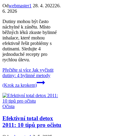
Od
webmaster1
28. 4. 2022
26.
6. 2026
Dutiny mohou být často
náchylné k zánětu. Místo
běžných léků zkuste bylinné
inhalace, které mohou
efektivně řešit problémy s
dutinami. Sledujte 4
jednoduché recepty pro
rychlou úlevu.
Přečtěte si více
Jak vyčistit
dutiny: 4 bylinné metody
(Krok za krokem)
Očista
Efektivní total detox
2011: 10 tipů pro očistu