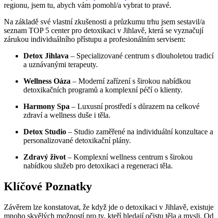
regionu, jsem tu, abych vám pomohl/a vybrat to pravé.
Na základě své vlastní zkušenosti a průzkumu trhu jsem sestavil/a
seznam TOP 5 center pro detoxikaci v Jihlavě, která se vyznačují
zárukou individuálního přístupu a profesionálním servisem:
Detox Jihlava
– Specializované centrum s dlouholetou tradicí
a uznávanými terapeuty.
Wellness Oáza
– Moderní zařízení s širokou nabídkou
detoxikačních programů a komplexní péčí o klienty.
Harmony Spa
– Luxusní prostředí s důrazem na celkové
zdraví a wellness duše i těla.
Detox Studio
– Studio zaměřené na individuální konzultace a
personalizované detoxikační plány.
Zdravý život
– Komplexní wellness centrum s širokou
nabídkou služeb pro detoxikaci a regeneraci těla.
Klíčové Poznatky
Závěrem lze konstatovat, že když jde o detoxikaci v Jihlavě, existuje
mnoho skvělých možností pro ty, kteří hledají očistu těla a mysli. Od