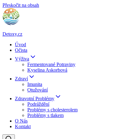
Přeskočit na obsah
Detoxy.cz
Úvod
Očista
Výživa
Fermentované Potraviny
Kyselina Askorbová
Zdraví
Imunita
Otužování
Zdravotní Problémy
Podráždění
Problémy s cholesterolem
Problémy s tlakem
O Nás
Kontakt