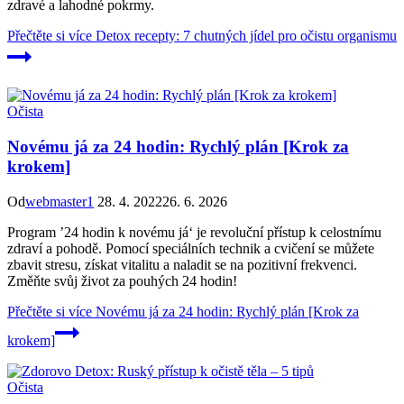
zdravé a lahodné pokrmy.
Přečtěte si více
Detox recepty: 7 chutných jídel pro očistu organismu
Očista
Novému já za 24 hodin: Rychlý plán [Krok za
krokem]
Od
webmaster1
28. 4. 2022
26. 6. 2026
Program ’24 hodin k novému já‘ je revoluční přístup k celostnímu
zdraví a pohodě. Pomocí speciálních technik a cvičení se můžete
zbavit stresu, získat vitalitu a naladit se na pozitivní frekvenci.
Změňte svůj život za pouhých 24 hodin!
Přečtěte si více
Novému já za 24 hodin: Rychlý plán [Krok za
krokem]
Očista