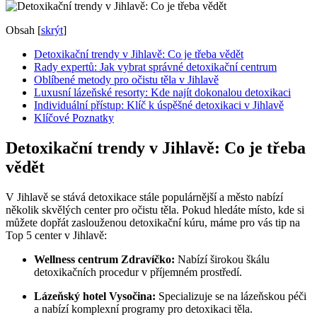
Obsah
[
skrýt
]
Detoxikační trendy v Jihlavě: Co je třeba vědět
Rady expertů: Jak vybrat správné detoxikační centrum
Oblíbené metody pro očistu těla v Jihlavě
Luxusní lázeňské resorty: Kde najít dokonalou detoxikaci
Individuální přístup: Klíč k úspěšné detoxikaci v Jihlavě
Klíčové Poznatky
Detoxikační trendy v Jihlavě: Co je třeba
vědět
V Jihlavě se stává detoxikace stále populárnější a město nabízí
několik skvělých center pro očistu těla. Pokud hledáte místo, kde si
můžete dopřát zaslouženou detoxikační kúru, máme pro vás tip na
Top 5 center v Jihlavě:
Wellness centrum Zdravíčko:
Nabízí širokou škálu
detoxikačních procedur v příjemném prostředí.
Lázeňský hotel Vysočina:
Specializuje se na lázeňskou péči
a nabízí komplexní programy pro detoxikaci těla.