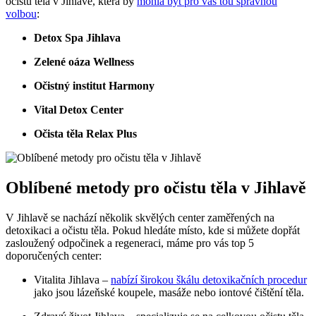
očistu těla v Jihlavě, která by
mohla být pro vás tou správnou
volbou
:
Detox Spa Jihlava
Zelené oáza Wellness
Očistný institut Harmony
Vital Detox Center
Očista těla Relax Plus
Oblíbené metody pro očistu těla v Jihlavě
V Jihlavě se nachází několik skvělých center zaměřených na
detoxikaci a očistu těla. Pokud hledáte místo, kde si můžete dopřát
zasloužený odpočinek a regeneraci, máme pro vás top 5
doporučených center:
Vitalita Jihlava –
nabízí širokou škálu detoxikačních procedur
jako jsou lázeňské koupele, masáže nebo iontové čištění těla.