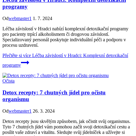
programy
Od
webmaster1
1. 7. 2024
Léčba závislostí v Hradci nabízí komplexní detoxikační programy
pro pacienty trpící alkoholismem či drogovou závislostí.
Specializovaný personál poskytuje individuální péči a podporu v
procesu uzdravení.
Přečtěte si více
Léčba závislostí v Hradci: Komplexní detoxikační
programy
Očista
Detox recepty: 7 chutných jídel pro očistu
organismu
Od
webmaster1
26. 3. 2024
Detox recepty jsou skvělým způsobem, jak očistit svůj organismus.
Tyto 7 chutných jídel vám pomohou začít svoji detoxikační cestu a
posílit vaše zdraví a vitalitu. Sledujte svůj jídelníček a užívejte si