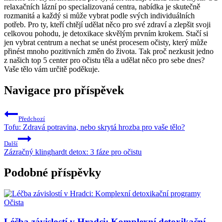
relaxačních lázní po specializovaná centra, nabídka je skutečně
rozmanitá a každý si může vybrat podle svých individuálních
potřeb. Pro ty, kteří chtějí udělat něco pro své zdraví a zlepšit svoji
celkovou pohodu, je detoxikace skvělým prvním krokem. Stačí si
jen vybrat centrum a nechat se unést procesem očisty, který může
přinést mnoho pozitivních změn do života. Tak proč nezkusit jedno
z našich top 5 center pro očistu těla a udělat něco pro sebe dnes?
Vaše tělo vám určitě poděkuje.
Navigace pro příspěvek
Předchozí
Tofu: Zdravá potravina, nebo skrytá hrozba pro vaše tělo?
Další
Zázračný klinghardt detox: 3 fáze pro očistu
Podobné příspěvky
Očista
Léčba závislostí v Hradci: Komplexní detoxikační