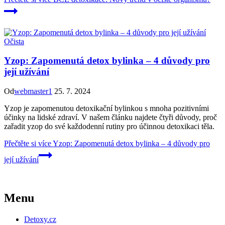
Očista
Yzop: Zapomenutá detox bylinka – 4 důvody pro
její užívání
Od
webmaster1
25. 7. 2024
Yzop je zapomenutou detoxikační bylinkou s mnoha pozitivními
účinky na lidské zdraví. V našem článku najdete čtyři důvody, proč
zařadit yzop do své každodenní rutiny pro účinnou detoxikaci těla.
Přečtěte si více
Yzop: Zapomenutá detox bylinka – 4 důvody pro
její užívání
Menu
Detoxy.cz