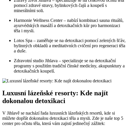
Zdravý život Jihlava – specializuje se na celkovou očistu těla
pomocí zdravé stravy, bylinkových čajů a koupelí s
minerálními soli.
Harmonie Wellness Center – nabízí kombinaci sauna rituálů,
ayurvédských masáží a detoxikačních kůr pro harmonizaci
těla i mysli.
Lotos Spa – zaměřuje se na detoxikaci pomocí zelených šťáv,
bylinných obkladů a meditativních cvičení pro regeneraci těla
a duše.
Zdravotní studio Jihlava – specializuje se na detoxikační
programy s použitím tradiční čínské medicíny, akupunktury a
detoxikačních koupelí.
Luxusní lázeňské resorty: Kde najít
dokonalou detoxikaci
V Jihlavě se nachází řada luxusních lázeňských resortů, kde si
můžete dopřát dokonalou detoxikaci těla a mysli. Zde je naše top 5
center pro očistu těla, která vám zajistí jedinečný zážitek: