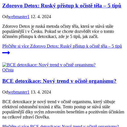
Zdorovo Detox: Ruský přístup k očistě těla – 5 tipů
Od
webmaster1
12. 4. 2024
Zdorovo Detox je ruská metoda očisty těla, která se stává stále
populárnější i v Česku. Pokud se chcete dozvědět více o tomto
účinném přístupu k detoxikaci, zde je 5 tipů, jak začít.
Přečtěte si více
Zdorovo Detox: Ruský přístup k očistě těla – 5 tipů
Očista
BCE detoxikace: Nový trend v očistě organismu?
Od
webmaster1
13. 4. 2024
BCE detoxikace je nový trend v očistě organismu, který slibuje
efektivní odstranění toxinů z těla. Tento postup se stává stále
populárnější díky svým zdravotním benefitům a pozitivním účinkům
na celkové zdraví člověka.
Přečtěte si více
BCE detoxikace: Nový trend v očistě organismu?