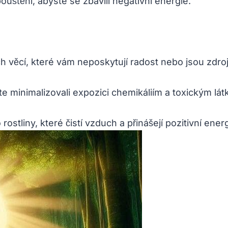
uštění, abyste se zbavili negativní energie.
ch věcí, které vám neposkytují radost nebo jsou zdr
yste minimalizovali expozici chemikáliím a toxickým 
ostliny, které čistí vzduch a přinášejí pozitivní energ