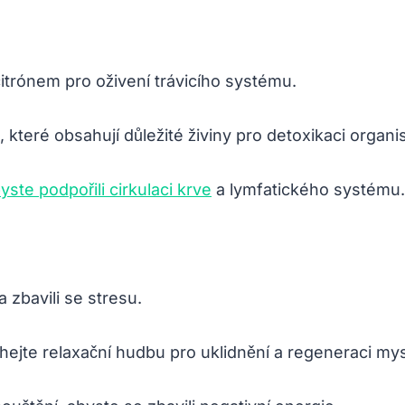
citrónem pro oživení trávicího systému.
 které obsahují důležité živiny pro detoxikaci organ
yste podpořili cirkulaci krve
a lymfatického systému.
a zbavili se stresu.
chejte relaxační hudbu pro uklidnění a regeneraci mys