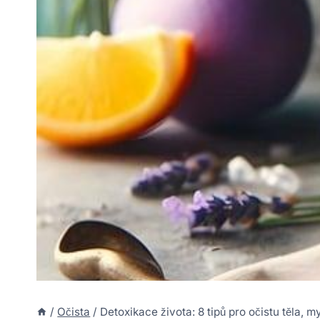
/
Očista
/
Detoxikace života: 8 tipů pro očistu těla, m