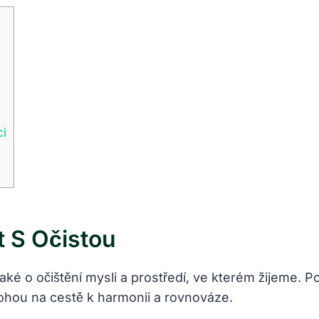
ci
t S Očistou
 také o očištění mysli a prostředí, ve kterém žijeme. Po
hou na cestě k harmonii a rovnováze.