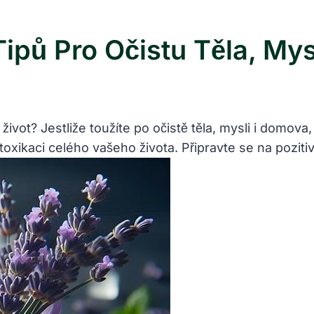
Tipů Pro Očistu Těla, My
j život? Jestliže toužíte po očistě těla, mysli i domo
toxikaci celého vašeho života. Připravte se na pozit