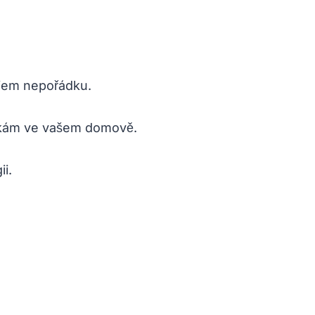
ojem nepořádku.
látkám ve vašem domově.
ii.