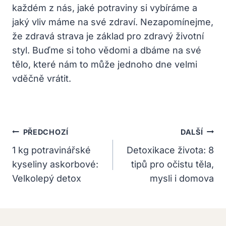
každém z nás, jaké potraviny si vybíráme a
jaký vliv máme na své zdraví. Nezapomínejme,
že zdravá strava je základ pro zdravý životní
styl. Buďme si toho vědomi a dbáme na své
tělo, které nám to může jednoho dne velmi
vděčně vrátit.
Navigace
PŘEDCHOZÍ
DALŠÍ
Pro
1 kg potravinářské
Detoxikace života: 8
kyseliny askorbové:
tipů pro očistu těla,
Příspěvek
Velkolepý detox
mysli i domova