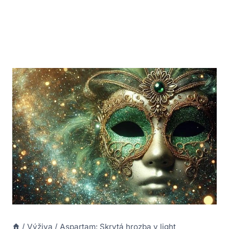
/
Výživa
/
Aspartam: Skrytá hrozba v light