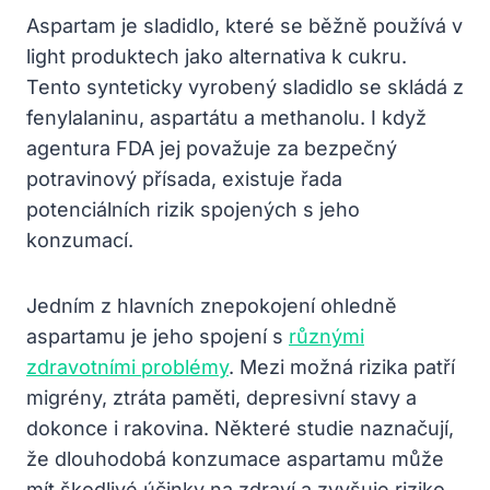
Aspartam je sladidlo, které se běžně používá v
light produktech jako alternativa k cukru.
Tento synteticky vyrobený sladidlo se skládá z
fenylalaninu, aspartátu a methanolu. I když
agentura FDA jej považuje za bezpečný
potravinový přísada, existuje řada
potenciálních rizik spojených s jeho
konzumací.
Jedním z hlavních znepokojení ohledně
aspartamu je jeho spojení s
různými
zdravotními problémy
. Mezi možná rizika patří
migrény, ztráta paměti, depresivní stavy a
dokonce i rakovina. Některé studie naznačují,
že dlouhodobá konzumace aspartamu může
mít škodlivé účinky na zdraví a zvyšuje riziko