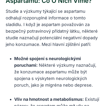
Aspartamu: Co O Nich Víme?
Studie a výzkumy týkající se aspartamu
odhalují rozporuplné informace o tomto
sladidlu. I když je aspartam považován za
bezpečný potravinový přídatný látku, některé
studie naznačují potenciální negativní dopady
jeho konzumace. Mezi hlavní zjištění patří:
Možné spojení s neurologickými
poruchami:
Některé výzkumy naznačují,
že konzumace aspartamu může být
spojena s výskytem neurologických
poruch, jako je migréna nebo deprese.
Vliv na hmotnost a metabolismus:
Existují
názory, že aspartam může mít vliv na