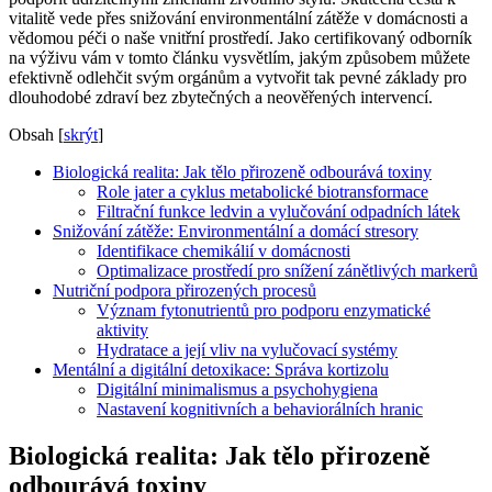
vitalitě vede přes snižování environmentální zátěže v domácnosti a
vědomou péči o naše vnitřní prostředí. Jako certifikovaný odborník
na výživu vám v tomto článku vysvětlím, jakým způsobem můžete
efektivně odlehčit svým orgánům a vytvořit tak pevné základy pro
dlouhodobé zdraví bez zbytečných a neověřených intervencí.
Obsah
[
skrýt
]
Biologická realita: Jak tělo přirozeně odbourává toxiny
Role jater a cyklus metabolické biotransformace
Filtrační funkce ledvin a vylučování odpadních látek
Snižování zátěže: Environmentální a domácí stresory
Identifikace chemikálií v domácnosti
Optimalizace prostředí pro snížení zánětlivých markerů
Nutriční podpora přirozených procesů
Význam fytonutrientů pro podporu enzymatické
aktivity
Hydratace a její vliv na vylučovací systémy
Mentální a digitální detoxikace: Správa kortizolu
Digitální minimalismus a psychohygiena
Nastavení kognitivních a behaviorálních hranic
Biologická realita: Jak tělo přirozeně
odbourává toxiny