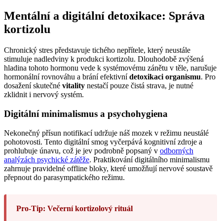
Mentální a digitální detoxikace: Správa
kortizolu
Chronický stres představuje tichého nepřítele, který neustále
stimuluje nadledviny k produkci kortizolu. Dlouhodobě zvýšená
hladina tohoto hormonu vede k systémovému zánětu v těle, narušuje
hormonální rovnováhu a brání efektivní
detoxikaci organismu
. Pro
dosažení skutečné
vitality
nestačí pouze čistá strava, je nutné
zklidnit i nervový systém.
Digitální minimalismus a psychohygiena
Nekonečný přísun notifikací udržuje náš mozek v režimu neustálé
pohotovosti. Tento digitální smog vyčerpává kognitivní zdroje a
prohlubuje únavu, což je jev podrobně popsaný v
odborných
analýzách psychické zátěže
. Praktikování digitálního minimalismu
zahrnuje pravidelné offline bloky, které umožňují nervové soustavě
přepnout do parasympatického režimu.
Pro-Tip: Večerní kortizolový rituál