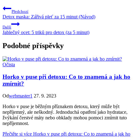
Předchozí
Detox maska: Zářivá pleť za 15 minut (Návod)
Další
Jablečný ocet: 5 triků pro detox (za 5 minut)
Podobné příspěvky
Očista
Horko v puse při detoxu: Co to znamená a jak ho
zmírnit?
Od
webmaster1
27. 9. 2023
Horko v puse je běžným příznakem detoxu, který může být
nepříjemný, ale neškodný. Jednoduchá opatření jako hydratace,
žvýkání čerstvé máty nebo obklady mohou pomoci zmírnit tuto
nepříjemnost.
Přečtěte si více
Horko v puse při detoxu: Co to znamená a jak ho