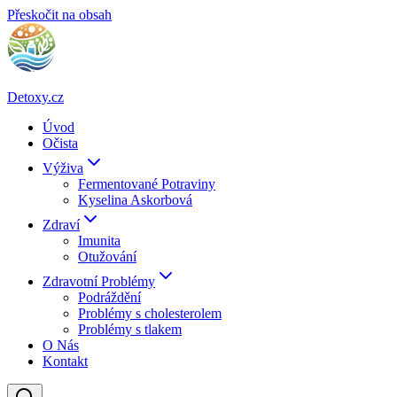
Přeskočit na obsah
Detoxy.cz
Úvod
Očista
Výživa
Fermentované Potraviny
Kyselina Askorbová
Zdraví
Imunita
Otužování
Zdravotní Problémy
Podráždění
Problémy s cholesterolem
Problémy s tlakem
O Nás
Kontakt