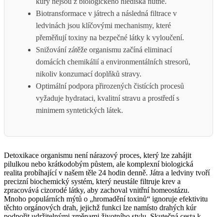
kúry nejsou z biologického hlediska nutné.
Biotransformace v játrech a následná filtrace v
ledvinách jsou klíčovými mechanismy, které
přeměňují toxiny na bezpečné látky k vyloučení.
Snižování zátěže organismu začíná eliminací
domácích chemikálií a environmentálních stresorů,
nikoliv konzumací doplňků stravy.
Optimální podpora přirozených čistících procesů
vyžaduje hydrataci, kvalitní stravu a prostředí s
minimem syntetických látek.
Detoxikace organismu není nárazový proces, který lze zahájit
pilulkou nebo krátkodobým půstem, ale komplexní biologická
realita probíhající v našem těle 24 hodin denně. Játra a ledviny tvoří
precizní biochemický systém, který neustále filtruje krev a
zpracovává cizorodé látky, aby zachoval vnitřní homeostázu.
Mnoho populárních mýtů o „hromadění toxinů“ ignoruje efektivitu
těchto orgánových drah, jejichž funkci lze namísto drahých kúr
podpořit udržitelnými změnami životního stylu. Skutečná cesta k