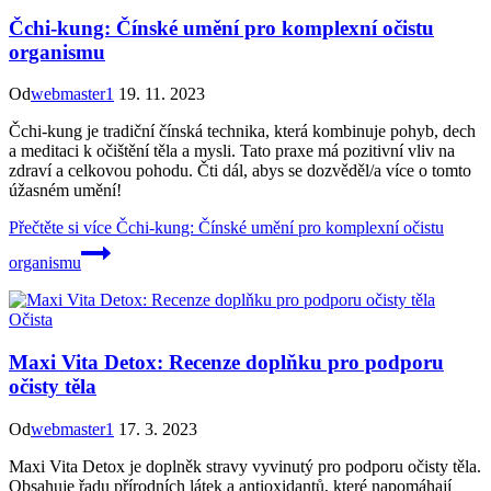
Čchi-kung: Čínské umění pro komplexní očistu
organismu
Od
webmaster1
19. 11. 2023
Čchi-kung je tradiční čínská technika, která kombinuje pohyb, dech
a meditaci k očištění těla a mysli. Tato praxe má pozitivní vliv na
zdraví a celkovou pohodu. Čti dál, abys se dozvěděl/a více o tomto
úžasném umění!
Přečtěte si více
Čchi-kung: Čínské umění pro komplexní očistu
organismu
Očista
Maxi Vita Detox: Recenze doplňku pro podporu
očisty těla
Od
webmaster1
17. 3. 2023
Maxi Vita Detox je doplněk stravy vyvinutý pro podporu očisty těla.
Obsahuje řadu přírodních látek a antioxidantů, které napomáhají