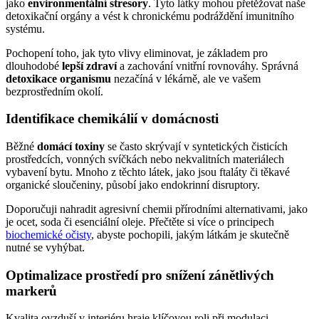
jako
environmentální stresory
. Tyto látky mohou přetěžovat naše
detoxikační orgány a vést k chronickému podráždění imunitního
systému.
Pochopení toho, jak tyto vlivy eliminovat, je základem pro
dlouhodobé
lepší zdraví
a zachování vnitřní rovnováhy. Správná
detoxikace organismu
nezačíná v lékárně, ale ve vašem
bezprostředním okolí.
Identifikace chemikálií v domácnosti
Běžné
domácí toxiny
se často skrývají v syntetických čisticích
prostředcích, vonných svíčkách nebo nekvalitních materiálech
vybavení bytu. Mnoho z těchto látek, jako jsou ftaláty či těkavé
organické sloučeniny, působí jako endokrinní disruptory.
Doporučuji nahradit agresivní chemii přírodními alternativami, jako
je ocet, soda či esenciální oleje. Přečtěte si více o principech
biochemické očisty
, abyste pochopili, jakým látkám je skutečně
nutné se vyhýbat.
Optimalizace prostředí pro snížení zánětlivých
markerů
Kvalita ovzduší v interiéru hraje klíčovou roli při modulaci