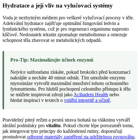
Hydratace a její vliv na vylučovací systémy
Voda je nezbytným médiem pro veškeré vylučovací procesy v těle.
Adekvátní hydratace zajišťuje optimální fungování ledvin a
lymfatického systému, což je pro regeneraci organismu naprosto
klíčové. Nedostatek tekutin zpomaluje metabolismus a omezuje
schopnost těla zbavovat se metabolických odpadů.
Pro-Tip: Maximalizujte účinek enzymů
Nejvíce sulforafanu získáte, pokud brokolici před konzumací
nakrájíte a necháte 40 minut odstát. Tím umožníte enzymu
myrosináze vytvořit maximální množství tohoto ochranného
fytonutrientu. Pro hlubší pochopení celostního přístupu k tělu
se můžete inspirovat zdroji jako
Acibadem Health
nebo
hledat inspiraci v textech o
vnitřní integritě a očistě
.
Pravidelný pitný režim a pestrá strava bohatá na vlákninu vytváří
ideální podmínky pro
vitalitu
. Pokud chcete lépe porozumět tomu,
jak integrovat tyto principy do každodenní rutiny, doporučuji
prostudovat
odborné materiály zaměřené na udržitelnou rovnováhu
.