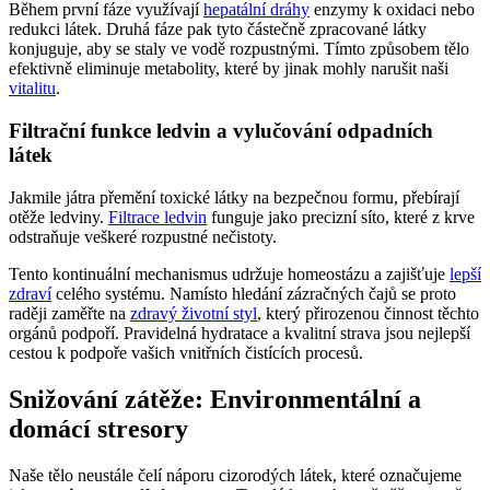
Během první fáze využívají
hepatální dráhy
enzymy k oxidaci nebo
redukci látek. Druhá fáze pak tyto částečně zpracované látky
konjuguje, aby se staly ve vodě rozpustnými. Tímto způsobem tělo
efektivně eliminuje metabolity, které by jinak mohly narušit naši
vitalitu
.
Filtrační funkce ledvin a vylučování odpadních
látek
Jakmile játra přemění toxické látky na bezpečnou formu, přebírají
otěže ledviny.
Filtrace ledvin
funguje jako precizní síto, které z krve
odstraňuje veškeré rozpustné nečistoty.
Tento kontinuální mechanismus udržuje homeostázu a zajišťuje
lepší
zdraví
celého systému. Namísto hledání zázračných čajů se proto
raději zaměřte na
zdravý životní styl
, který přirozenou činnost těchto
orgánů podpoří. Pravidelná hydratace a kvalitní strava jsou nejlepší
cestou k podpoře vašich vnitřních čistících procesů.
Snižování zátěže: Environmentální a
domácí stresory
Naše tělo neustále čelí náporu cizorodých látek, které označujeme