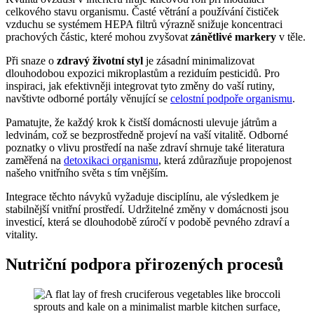
celkového stavu organismu. Časté větrání a používání čističek
vzduchu se systémem HEPA filtrů výrazně snižuje koncentraci
prachových částic, které mohou zvyšovat
zánětlivé markery
v těle.
Při snaze o
zdravý životní styl
je zásadní minimalizovat
dlouhodobou expozici mikroplastům a reziduím pesticidů. Pro
inspiraci, jak efektivněji integrovat tyto změny do vaší rutiny,
navštivte odborné portály věnující se
celostní podpoře organismu
.
Pamatujte, že každý krok k čistší domácnosti ulevuje játrům a
ledvinám, což se bezprostředně projeví na vaší vitalitě. Odborné
poznatky o vlivu prostředí na naše zdraví shrnuje také literatura
zaměřená na
detoxikaci organismu
, která zdůrazňuje propojenost
našeho vnitřního světa s tím vnějším.
Integrace těchto návyků vyžaduje disciplínu, ale výsledkem je
stabilnější vnitřní prostředí. Udržitelné změny v domácnosti jsou
investicí, která se dlouhodobě zúročí v podobě pevného zdraví a
vitality.
Nutriční podpora přirozených procesů