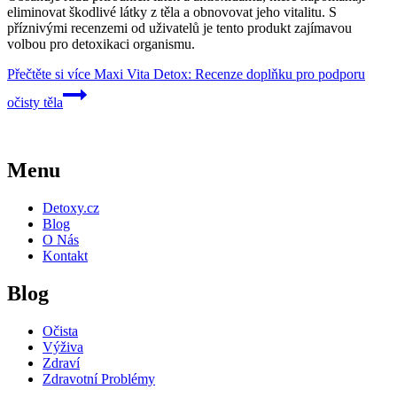
eliminovat škodlivé látky z těla a obnovovat jeho vitalitu. S
příznivými recenzemi od uživatelů je tento produkt zajímavou
volbou pro detoxikaci organismu.
Přečtěte si více
Maxi Vita Detox: Recenze doplňku pro podporu
očisty těla
Menu
Detoxy.cz
Blog
O Nás
Kontakt
Blog
Očista
Výživa
Zdraví
Zdravotní Problémy