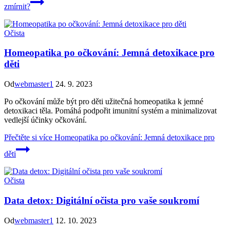
zmírnit?
Očista
Homeopatika po očkování: Jemná detoxikace pro
děti
Od
webmaster1
24. 9. 2023
Po očkování může být pro děti užitečná homeopatika k jemné
detoxikaci těla. Pomáhá podpořit imunitní systém a minimalizovat
vedlejší účinky očkování.
Přečtěte si více
Homeopatika po očkování: Jemná detoxikace pro
děti
Očista
Data detox: Digitální očista pro vaše soukromí
Od
webmaster1
12. 10. 2023