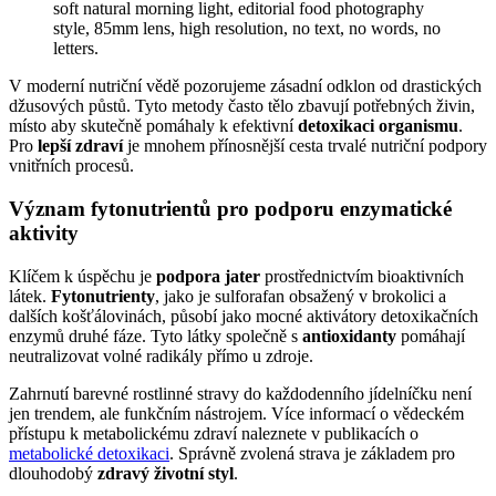
V moderní nutriční vědě pozorujeme zásadní odklon od drastických
džusových půstů. Tyto metody často tělo zbavují potřebných živin,
místo aby skutečně pomáhaly k efektivní
detoxikaci organismu
.
Pro
lepší zdraví
je mnohem přínosnější cesta trvalé nutriční podpory
vnitřních procesů.
Význam fytonutrientů pro podporu enzymatické
aktivity
Klíčem k úspěchu je
podpora jater
prostřednictvím bioaktivních
látek.
Fytonutrienty
, jako je sulforafan obsažený v brokolici a
dalších košťálovinách, působí jako mocné aktivátory detoxikačních
enzymů druhé fáze. Tyto látky společně s
antioxidanty
pomáhají
neutralizovat volné radikály přímo u zdroje.
Zahrnutí barevné rostlinné stravy do každodenního jídelníčku není
jen trendem, ale funkčním nástrojem. Více informací o vědeckém
přístupu k metabolickému zdraví naleznete v publikacích o
metabolické detoxikaci
. Správně zvolená strava je základem pro
dlouhodobý
zdravý životní styl
.