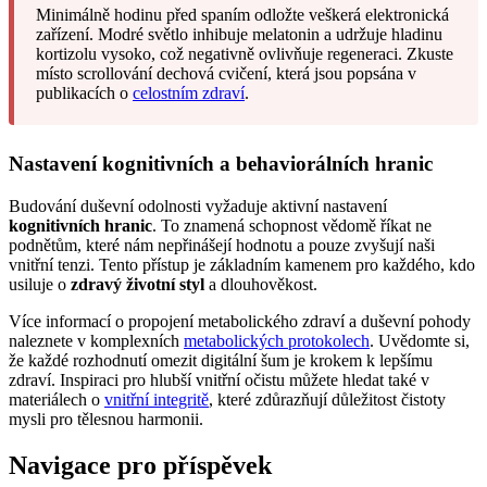
Minimálně hodinu před spaním odložte veškerá elektronická
zařízení. Modré světlo inhibuje melatonin a udržuje hladinu
kortizolu vysoko, což negativně ovlivňuje regeneraci. Zkuste
místo scrollování dechová cvičení, která jsou popsána v
publikacích o
celostním zdraví
.
Nastavení kognitivních a behaviorálních hranic
Budování duševní odolnosti vyžaduje aktivní nastavení
kognitivních hranic
. To znamená schopnost vědomě říkat ne
podnětům, které nám nepřinášejí hodnotu a pouze zvyšují naši
vnitřní tenzi. Tento přístup je základním kamenem pro každého, kdo
usiluje o
zdravý životní styl
a dlouhověkost.
Více informací o propojení metabolického zdraví a duševní pohody
naleznete v komplexních
metabolických protokolech
. Uvědomte si,
že každé rozhodnutí omezit digitální šum je krokem k lepšímu
zdraví. Inspiraci pro hlubší vnitřní očistu můžete hledat také v
materiálech o
vnitřní integritě
, které zdůrazňují důležitost čistoty
mysli pro tělesnou harmonii.
Navigace pro příspěvek