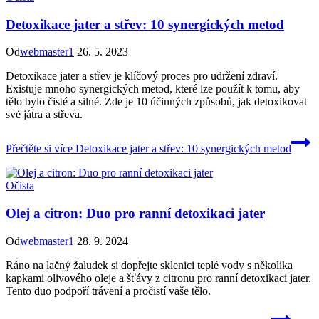
Detoxikace jater a střev: 10 synergických metod
Od
webmaster1
26. 5. 2023
Detoxikace jater a střev je klíčový proces pro udržení zdraví.
Existuje mnoho synergických metod, které lze použít k tomu, aby
tělo bylo čisté a silné. Zde je 10 účinných způsobů, jak detoxikovat
své játra a střeva.
Přečtěte si více
Detoxikace jater a střev: 10 synergických metod
Očista
Olej a citron: Duo pro ranní detoxikaci jater
Od
webmaster1
28. 9. 2024
Ráno na lačný žaludek si dopřejte sklenici teplé vody s několika
kapkami olivového oleje a šťávy z citronu pro ranní detoxikaci jater.
Tento duo podpoří trávení a pročistí vaše tělo.