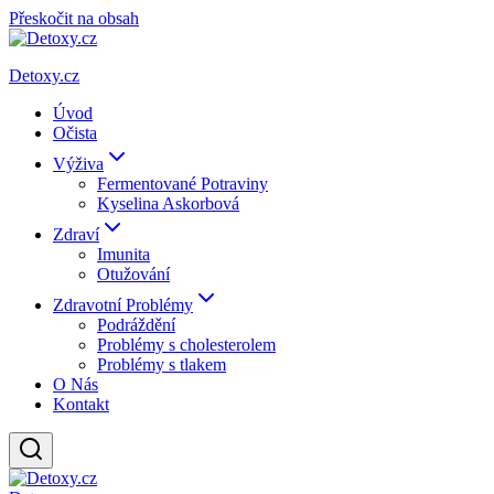
Přeskočit na obsah
Detoxy.cz
Úvod
Očista
Výživa
Fermentované Potraviny
Kyselina Askorbová
Zdraví
Imunita
Otužování
Zdravotní Problémy
Podráždění
Problémy s cholesterolem
Problémy s tlakem
O Nás
Kontakt