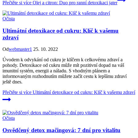
Přečtěte si více
Olej a citron: Duo pro ranní detoxikaci jater
Očista
Ultimátní detoxikace od cukru: Klíč k vašemu
zdraví
Od
webmaster1
25. 10. 2022
Úvodem k odvykání od cukru je klíčem k celkovému zdraví a
pohody. Detoxikace od cukru může mít pozitivní dopad na váš
imunitní systém, energii a náladu. S vhodným plánem a
informovaným rozhodnutím můžete začít cestu k lepšímu zdraví
ještě dnes.
Přečtěte si více
Ultimátní detoxikace od cukru: Klíč k vašemu zdraví
Očista
Osvědčený detox mačingová: 7 dní pro vitalitu