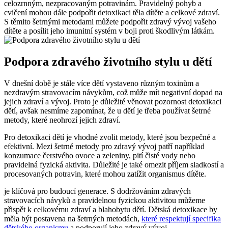
celozrnným, nezpracovaným potravinám. Pravidelný pohyb a
cvičení mohou dále podpořit detoxikaci těla dítěte a celkové zdraví.
S těmito šetrnými metodami můžete podpořit zdravý vývoj vašeho
dítěte a posílit jeho imunitní systém v boji proti škodlivým látkám.
Podpora zdravého životního stylu u dětí
V dnešní době je stále více dětí vystaveno různým toxinům a
nezdravým stravovacím návykům, což může mít negativní dopad na
jejich zdraví a vývoj. Proto je důležité věnovat pozornost detoxikaci
dětí, avšak nesmíme zapomínat, že u dětí je třeba používat šetrné
metody, které neohrozí jejich zdraví.
Pro detoxikaci dětí je vhodné zvolit metody, které jsou bezpečné a
efektivní. Mezi šetrné metody pro zdravý vývoj patří například
konzumace čerstvého ovoce a zeleniny, pití čisté vody nebo
pravidelná fyzická aktivita. Důležité je také omezit příjem sladkostí a
procesovaných potravin, které mohou zatížit organismus dítěte.
je klíčová pro budoucí generace. S dodržováním zdravých
stravovacích návyků a pravidelnou fyzickou aktivitou můžeme
přispět k celkovému zdraví a blahobytu dětí. Dětská detoxikace by
měla být postavena na šetrných metodách,
které respektují specifika
dětského organismu
a podporují jeho zdravý vývoj.