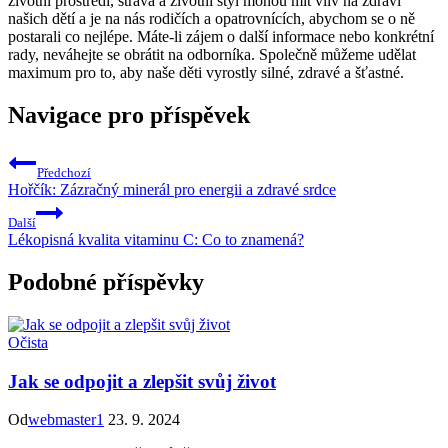
životní prostředí, strava a životní styl mohou mít vliv na zdraví
našich dětí a je na nás rodičích a opatrovnících, abychom se o ně
postarali co nejlépe. Máte-li zájem o další informace nebo konkrétní
rady, neváhejte se obrátit na odborníka. Společně můžeme udělat
maximum pro to, aby naše děti vyrostly silné, zdravé a šťastné.
Navigace pro příspěvek
Předchozí
Hořčík: Zázračný minerál pro energii a zdravé srdce
Další
Lékopisná kvalita vitaminu C: Co to znamená?
Podobné příspěvky
Očista
Jak se odpojit a zlepšit svůj život
Od
webmaster1
23. 9. 2024