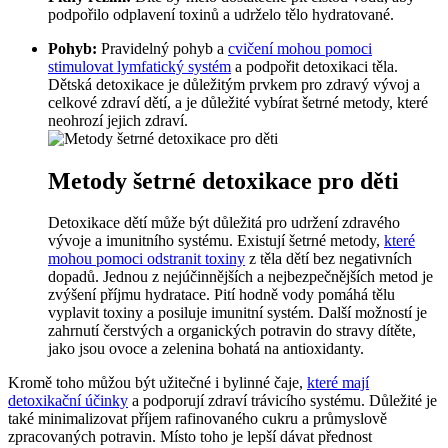
podpořilo odplavení toxinů a udrželo tělo hydratované.
Pohyb:
Pravidelný pohyb a
cvičení mohou pomoci
stimulovat lymfatický systém
a podpořit detoxikaci těla.
Dětská detoxikace je důležitým prvkem pro zdravý vývoj a
celkové zdraví dětí, a je důležité vybírat šetrné metody, které
neohrozí jejich zdraví.
Metody šetrné detoxikace pro děti
Detoxikace dětí může být důležitá pro udržení zdravého
vývoje a imunitního systému. Existují šetrné metody,
které
mohou pomoci odstranit toxiny
z těla dětí bez negativních
dopadů. Jednou z nejúčinnějších a nejbezpečnějších metod je
zvýšení příjmu hydratace. Pití hodně vody pomáhá tělu
vyplavit toxiny a posiluje imunitní systém. Další možností je
zahrnutí čerstvých a organických potravin do stravy dítěte,
jako jsou ovoce a zelenina bohatá na antioxidanty.
Kromě toho můžou být užitečné i bylinné čaje,
které mají
detoxikační účinky
a podporují zdraví trávicího systému. Důležité je
také minimalizovat příjem rafinovaného cukru a průmyslově
zpracovaných potravin. Místo toho je lepší dávat přednost