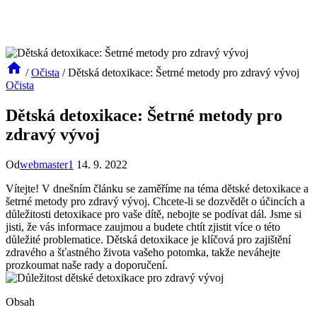
/
Očista
/
Dětská detoxikace: Šetrné metody pro zdravý vývoj
Očista
Dětská detoxikace: Šetrné metody pro
zdravý vývoj
Od
webmaster1
14. 9. 2022
Vítejte! V dnešním článku se zaměříme na téma dětské detoxikace a
šetrné metody pro zdravý vývoj. Chcete-li se dozvědět o účincích a
důležitosti detoxikace pro vaše dítě, nebojte se podívat dál. Jsme si
jisti, že vás informace zaujmou a budete chtít zjistit více o této
důležité problematice. Dětská detoxikace je klíčová pro zajištění
zdravého a šťastného života vašeho potomka, takže neváhejte
prozkoumat naše rady a doporučení.
Obsah