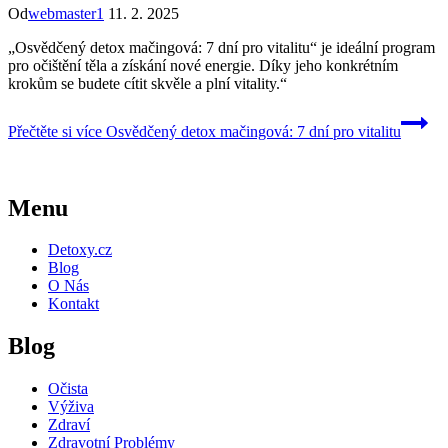
Od
webmaster1
11. 2. 2025
„Osvědčený detox mačingová: 7 dní pro vitalitu“ je ideální program
pro očištění těla a získání nové energie. Díky jeho konkrétním
krokům se budete cítit skvěle a plní vitality.“
Přečtěte si více
Osvědčený detox mačingová: 7 dní pro vitalitu
Menu
Detoxy.cz
Blog
O Nás
Kontakt
Blog
Očista
Výživa
Zdraví
Zdravotní Problémy