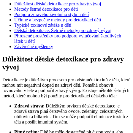
Důležitost dětské detoxikace pro zdravý vývoj
Metody šetrné detoxikace pro děti
Podpora zdravého životního stylu u dětí
Účinné a bezpečné metody pro detoxikaci dětí
Typické toxinové zátěže u dětí
Dětská detoxikace: Šetrné metody pro zdravý vývoj
Přirozené prostředky pro podporu vylučování škodlivých
látek u dětí
Závěrečné myšlenky
Důležitost dětské detoxikace pro zdravý
vývoj
Detoxikace je důležitým procesem pro odstranění toxinů z těla, které
mohou mít negativní dopad na zdraví dětí. Pomáhá obnovit
rovnováhu v těle a podpořit zdravý vývoj. Existuje několik šetrných
metod, které mohou být použity pro detoxikaci dětského těla:
Zdravá strava:
Důležitým prvkem dětské detoxikace je
zdravá strava plná čerstvého ovoce, zeleniny, celozrnných
obilovin a bílkovin. Tím se může podpořit eliminace toxinů z
těla a posílit imunitní systém.
Pitný režim:
Dítě by mělo dostatečně pít čistou vodu, aby