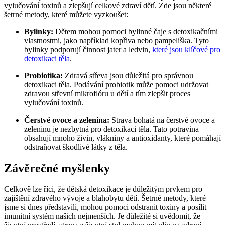
vylučování toxinů a zlepšují celkové zdraví dětí. Zde jsou některé
šetrné metody, které můžete vyzkoušet:
Bylinky:
Dětem mohou pomoci bylinné čaje s detoxikačními
vlastnostmi, jako například kopřiva nebo pampeliška. Tyto
bylinky podporují činnost jater a ledvin,
které jsou klíčové pro
detoxikaci těla
.
Probiotika:
Zdravá střeva jsou důležitá pro správnou
detoxikaci těla. Podávání probiotik může pomoci udržovat
zdravou střevní mikroflóru u dětí a tím zlepšit proces
vylučování toxinů.
Čerstvé ovoce a zelenina:
Strava bohatá na čerstvé ovoce a
zeleninu je nezbytná pro detoxikaci těla. Tato potravina
obsahují mnoho živin, vlákniny a antioxidanty, které pomáhají
odstraňovat škodlivé látky z těla.
Závěrečné myšlenky
Celkově lze říci, že dětská detoxikace je důležitým prvkem pro
zajištění zdravého vývoje a blahobytu dětí. Šetrné metody, které
jsme si dnes představili, mohou pomoci odstranit toxiny a posílit
imunitní systém našich nejmenších. Je důležité si uvědomit, že