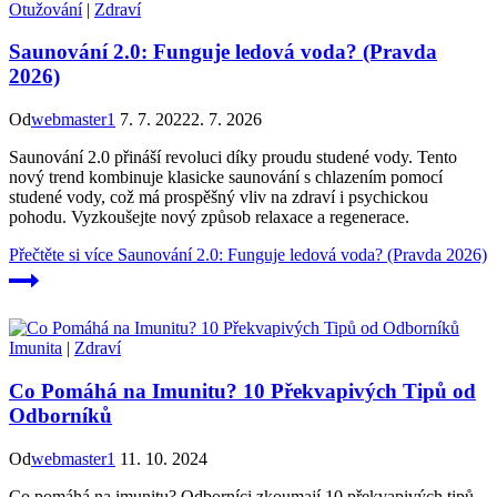
Otužování
|
Zdraví
Saunování 2.0: Funguje ledová voda? (Pravda
2026)
Od
webmaster1
7. 7. 2022
2. 7. 2026
Saunování 2.0 přináší revoluci díky proudu studené vody. Tento
nový trend kombinuje klasicke saunování s chlazením pomocí
studené vody, což má prospěšný vliv na zdraví i psychickou
pohodu. Vyzkoušejte nový způsob relaxace a regenerace.
Přečtěte si více
Saunování 2.0: Funguje ledová voda? (Pravda 2026)
Imunita
|
Zdraví
Co Pomáhá na Imunitu? 10 Překvapivých Tipů od
Odborníků
Od
webmaster1
11. 10. 2024
Co pomáhá na imunitu? Odborníci zkoumají 10 překvapivých tipů