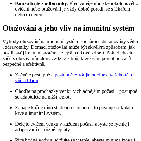
Konzultujte s odborníky
: Před zahájením jakéhokoli nového
cvičení nebo otužování je vždy dobré poradit se s lékařem
nebo trenérem.
Otužování a jeho vliv na imunitní systém
Výhody otužování na imunitní systém jsou široce diskutovány vědci
i zdravotníky. Domácí otužování může být skvělým způsobem, jak
posílit svůj imunitní systém a zlepšit celkové zdraví. Pokud chcete
začít s otužováním doma, zde je 7 tipů, které vám pomohou začít
bezpečně a efektivně.
Začněte postupně a
postupně zvyšujte odolnost vašeho těla
vůči chladu
.
Choďte na procházky venku v chladnějším počasí – postupně
se adaptujete na nižší teploty.
Zahajte každé ráno studenou sprchou – to posiluje cirkulaci
krve a imunitní systém.
Dělejte cvičení venku v každém počasí, abyste se rychleji
adaptovaní na různé teploty.
Pijte hodně vody a udržujte se v teple, abyste minimalizovali