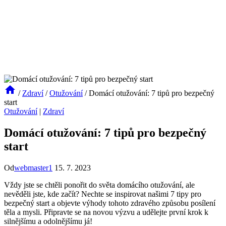
/
Zdraví
/
Otužování
/
Domácí otužování: 7 tipů pro bezpečný
start
Otužování
|
Zdraví
Domácí otužování: 7 tipů pro bezpečný
start
Od
webmaster1
15. 7. 2023
Vždy jste se chtěli ponořit do světa domácího otužování, ale
nevěděli jste, kde začít? Nechte se inspirovat našimi 7 tipy pro
bezpečný start a objevte výhody tohoto zdravého způsobu posílení
těla a mysli. Připravte se na novou výzvu a udělejte první krok k
silnějšímu a odolnějšímu já!