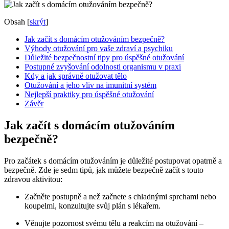
Obsah
[
skrýt
]
Jak začít s domácím otužováním bezpečně?
Výhody otužování pro vaše zdraví a psychiku
Důležité bezpečnostní tipy pro úspěšné otužování
Postupné zvyšování odolnosti organismu v praxi
Kdy a jak správně otužovat tělo
Otužování a jeho vliv na imunitní systém
Nejlepší praktiky pro úspěšné otužování
Závěr
Jak začít s domácím otužováním
bezpečně?
Pro začátek s domácím otužováním je důležité postupovat opatrně a
bezpečně. Zde je sedm tipů, jak můžete bezpečně začít s touto
zdravou aktivitou:
Začněte postupně a než začnete s chladnými sprchami nebo
koupelmi, konzultujte svůj plán s lékařem.
Věnujte pozornost svému tělu a reakcím na otužování –