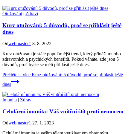
Otužování
|
Zdraví
Kurz otužování: 5 důvodů, proč se přihlásit ještě
dnes
Od
webmaster1
8. 8. 2022
Kurz otužování je stále populárnější trend, který přináší mnoho
zdravotních a psychických benefitů. Pokud váháte, zde jsou 5
důvodů, proč byste se měli přihlásit ještě dnes.
Přečtěte si více
Kurz otužování: 5 důvodů, proč se přihlásit ještě
dnes
Imunita
|
Zdraví
Celulární imunita: Váš vnitřní štít proti nemocem
Od
webmaster1
27. 1. 2023
Celulární imunita je vaším tělem využívaným obranným