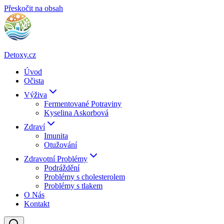
Přeskočit na obsah
Detoxy.cz
Úvod
Očista
Výživa
Fermentované Potraviny
Kyselina Askorbová
Zdraví
Imunita
Otužování
Zdravotní Problémy
Podráždění
Problémy s cholesterolem
Problémy s tlakem
O Nás
Kontakt