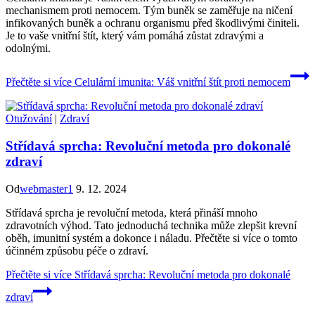
mechanismem proti nemocem. Tým buněk se zaměřuje na ničení
infikovaných buněk a ochranu organismu před škodlivými činiteli.
Je to vaše vnitřní štít, který vám pomáhá zůstat zdravými a
odolnými.
Přečtěte si více
Celulární imunita: Váš vnitřní štít proti nemocem
Otužování
|
Zdraví
Střídavá sprcha: Revoluční metoda pro dokonalé
zdraví
Od
webmaster1
9. 12. 2024
Střídavá sprcha je revoluční metoda, která přináší mnoho
zdravotních výhod. Tato jednoduchá technika může zlepšit krevní
oběh, imunitní systém a dokonce i náladu. Přečtěte si více o tomto
účinném způsobu péče o zdraví.
Přečtěte si více
Střídavá sprcha: Revoluční metoda pro dokonalé
zdraví