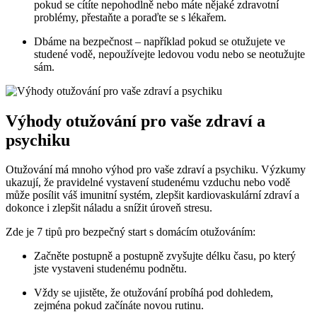
pokud se cítíte nepohodlně nebo máte nějaké zdravotní
problémy, přestaňte a poraďte se s lékařem.
Dbáme na bezpečnost – například pokud se otužujete ve
studené vodě, nepoužívejte ledovou vodu nebo se neotužujte
sám.
Výhody otužování pro vaše zdraví a
psychiku
Otužování má mnoho výhod pro vaše zdraví a psychiku. Výzkumy
ukazují, že pravidelné vystavení studenému vzduchu nebo vodě
může posílit váš imunitní systém, zlepšit kardiovaskulární zdraví a
dokonce i zlepšit náladu a snížit úroveň stresu.
Zde je 7 tipů pro bezpečný start s domácím otužováním:
Začněte postupně a postupně zvyšujte délku času, po který
jste vystaveni studenému podnětu.
Vždy se ujistěte, že otužování probíhá pod dohledem,
zejména pokud začínáte novou rutinu.