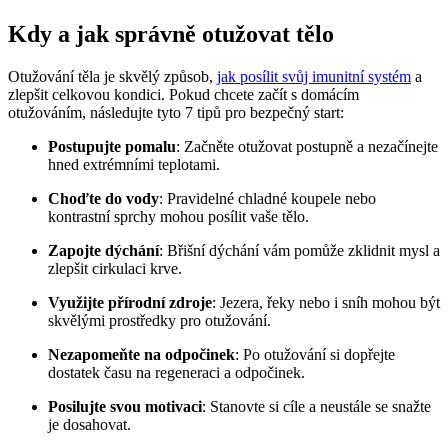
Kdy a jak správně otužovat tělo
Otužování těla je skvělý způsob,
jak posílit svůj imunitní systém
a
zlepšit celkovou kondici. Pokud chcete začít s domácím
otužováním, následujte tyto 7 tipů pro bezpečný start:
Postupujte pomalu
: Začněte otužovat postupně a nezačínejte
hned extrémními teplotami.
Choďte do vody
: Pravidelné chladné koupele nebo
kontrastní sprchy mohou posílit vaše tělo.
Zapojte dýchání
: Břišní dýchání vám pomůže zklidnit mysl a
zlepšit cirkulaci krve.
Využijte přírodní zdroje
: Jezera, řeky nebo i sníh mohou být
skvělými prostředky pro otužování.
Nezapomeňte na odpočinek
: Po otužování si dopřejte
dostatek času na regeneraci a odpočinek.
Posilujte svou motivaci
: Stanovte si cíle a neustále se snažte
je dosahovat.