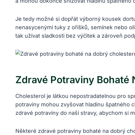
a mohou dokonce snižovat hladinu špatného c
Je tedy možné si dopřát výborný kousek dortu
nenasycenými tuky z oříšků, semínek nebo ol
tak užívat sladkosti bez výčitek a zároveň pod
Zdravé Potraviny Bohaté 
Cholesterol je látkou nepostradatelnou pro sp
potraviny mohou zvyšovat hladinu špatného chol
zdravé potraviny do naší stravy, abychom si m
Některé zdravé potraviny bohaté na dobrý chol