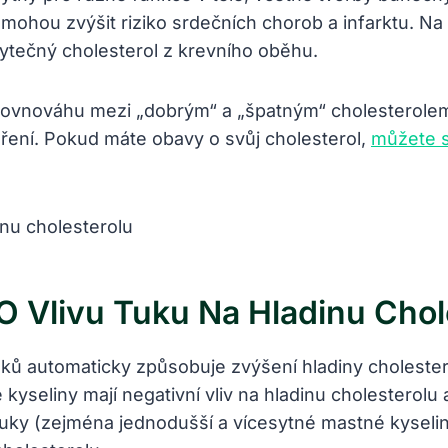
mohou zvýšit riziko srdečních chorob a infarktu. Na
tečný cholesterol z krevního oběhu.
t rovnováhu mezi „dobrým“ a „špatným“ cholesterole
uření. Pokud máte obavy o svůj cholesterol,
můžete s
O Vlivu Tuku Na Hladinu Chol
ků automaticky způsobuje zvýšení hladiny cholestero
 kyseliny mají negativní vliv na hladinu cholesterol
y (zejména jednodušší a vícesytné mastné kyseliny)