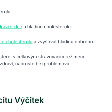
erolu.
draví srdce
a hladinu cholesterolu.
ho cholesterolu
a zvyšovat hladinu dobrého.
esterol s celkovým stravovacím režimem.
 zdraví, naprosto bezproblémová.
itu Výčitek