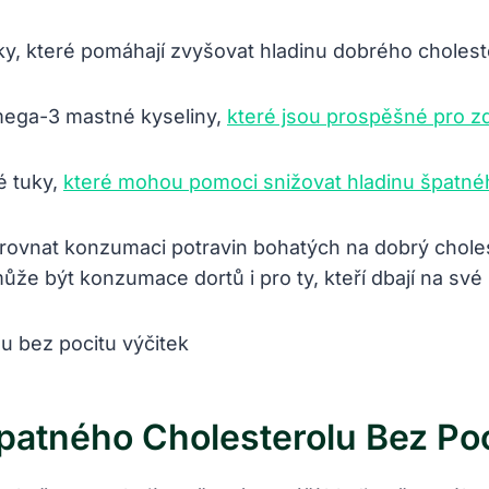
 které pomáhají zvyšovat hladinu dobrého cholest
mega-3 mastné kyseliny,
které jsou prospěšné pro z
 tuky,
které mohou pomoci snižovat hladinu špatné
arovnat konzumaci potravin bohatých na dobrý chol
 být konzumace dortů i pro ty, kteří dbají na své
Špatného Cholesterolu Bez Poc