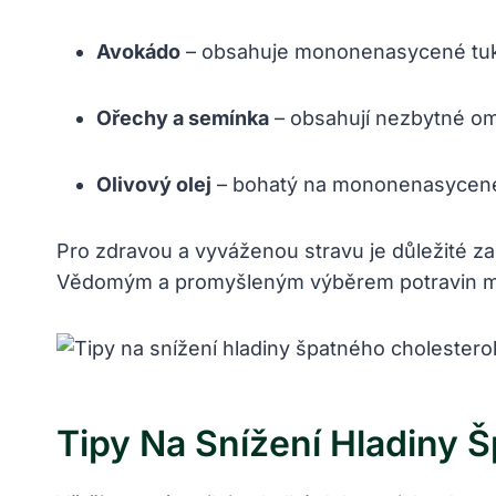
Avokádo
– obsahuje mononenasycené tuky,
Ořechy a semínka
– obsahují nezbytné o
Olivový olej
– bohatý na mononenasycené
Pro zdravou a vyváženou stravu je důležité z
Vědomým a promyšleným výběrem potravin může
Tipy Na Snížení Hladiny 