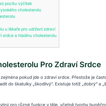
ez pocitu výčitek
vysokého cholesterolu
esterolu
u u lékaře pro udržení zdraví
í srdce a hladinu cholesterolu
lesterolu Pro Zdraví Srdce
ejména pokud jde o zdraví srdce. Přestože je často
t do škatulky „škodlivý“. Existuje totiž „dobrý“ a „š
ezbytný pro různé funkce v těle, včetně tvorby buně