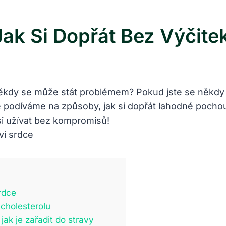
Jak Si Dopřát Bez Výčite
někdy se může stát problémem? Pokud jste se někdy pta
e podíváme na způsoby, jak si dopřát lahodné pochout
 si užívat bez kompromisů!
rdce
 cholesterolu
jak je zařadit do stravy