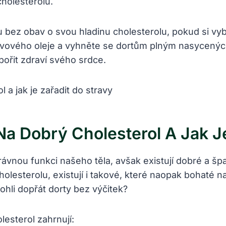
holesterolu.
 bez obav o svou hladinu cholesterolu, pokud si vy
ivového oleje a vyhněte se dortům plným nasycenýc
pořit zdraví svého srdce.
Na Dobrý Cholesterol A Jak Je
rávnou funkci našeho těla, avšak existují dobré a š
esterolu, existují i takové, které naopak bohaté na 
ohli dopřát dorty bez výčitek?
esterol zahrnují: