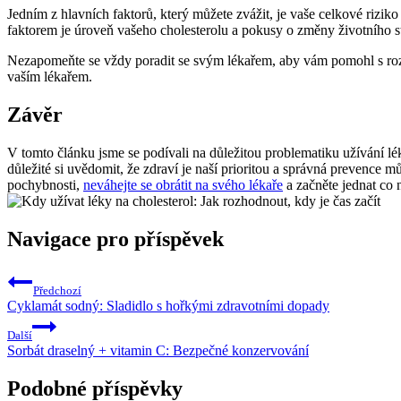
Jedním z hlavních faktorů, který můžete zvážit, je vaše celkové rizi
faktorem je úroveň vašeho cholesterolu a pokusy o změny životního st
Nezapomeňte se vždy poradit se svým lékařem, aby vám pomohl s rozho
vaším lékařem.
Závěr
V tomto článku jsme se podívali na důležitou problematiku užívání lé
důležité si uvědomit, že zdraví je naší prioritou a správná prevence
pochybnosti,
neváhejte se obrátit na svého lékaře
a začněte jednat co n
Navigace pro příspěvek
Předchozí
Cyklamát sodný: Sladidlo s hořkými zdravotními dopady
Další
Sorbát draselný + vitamin C: Bezpečné konzervování
Podobné příspěvky