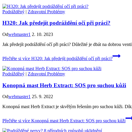
Podrážděný
|
Zdravotní Problémy
H320: Jak předejít podráždění očí při práci?
Od
webmaster1
2. 10. 2023
Jak předejít podráždění očí při práci? Důležité je dbát na dobrou vent
Přečtěte si více
H320: Jak předejít podráždění očí při práci?
Podrážděný
|
Zdravotní Problémy
Konopná mast Herb Extract: SOS pro suchou kůži
Od
webmaster1
25. 9. 2022
Konopná mast Herb Extract je skvělým řešením pro suchou kůži. Díky
Přečtěte si více
Konopná mast Herb Extract: SOS pro suchou kůži