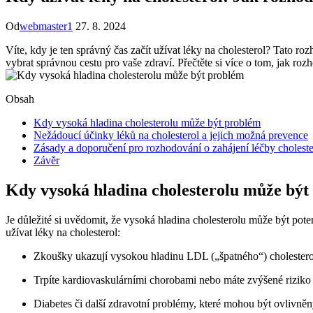
Od
webmaster1
27. 8. 2024
Víte, kdy je ten správný čas začít užívat léky na cholesterol? Tato
vybrat správnou cestu pro vaše zdraví. Přečtěte si více o tom, jak rozh
Obsah
Kdy vysoká hladina cholesterolu může být problém
Nežádoucí účinky léků na cholesterol a jejich možná prevence
Zásady a doporučení pro rozhodování o zahájení léčby choleste
Závěr
Kdy vysoká hladina cholesterolu může být
Je důležité si uvědomit, že vysoká hladina cholesterolu může být po
užívat léky na cholesterol:
Zkoušky ukazují vysokou hladinu LDL („špatného“) cholestero
Trpíte kardiovaskulárními chorobami nebo máte zvýšené riziko
Diabetes či další zdravotní problémy, které mohou být ovlivněn