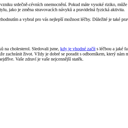
ko vzniku srdečně-cévních onemocnění. Pokud máte vysoké riziko, může 
ylu, jako je změna stravovacích návyků a pravidelná fyzická aktivita.
dnutím a vybral pro vás nejlepší možnost léčby. Důležité je také pravi
ků na cholesterol. Sledovali jsme,
kdy je vhodné začít
s léčbou a jaké f
 může zachránit život. Vždy je dobré se poradit s odborníkem, který n
ejdříve. Vaše zdraví je vaše nejcennější statěk.