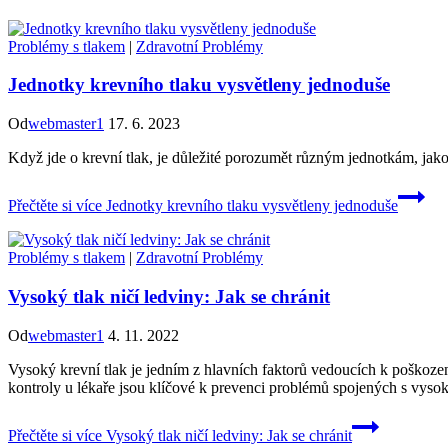
Problémy s tlakem
|
Zdravotní Problémy
Jednotky krevního tlaku vysvětleny jednoduše
Od
webmaster1
17. 6. 2023
Když jde o krevní tlak, je důležité porozumět různým jednotkám, j
Přečtěte si více
Jednotky krevního tlaku vysvětleny jednoduše
Problémy s tlakem
|
Zdravotní Problémy
Vysoký tlak ničí ledviny: Jak se chránit
Od
webmaster1
4. 11. 2022
Vysoký krevní tlak je jedním z hlavních faktorů vedoucích k poškození
kontroly u lékaře jsou klíčové k prevenci problémů spojených s vyso
Přečtěte si více
Vysoký tlak ničí ledviny: Jak se chránit