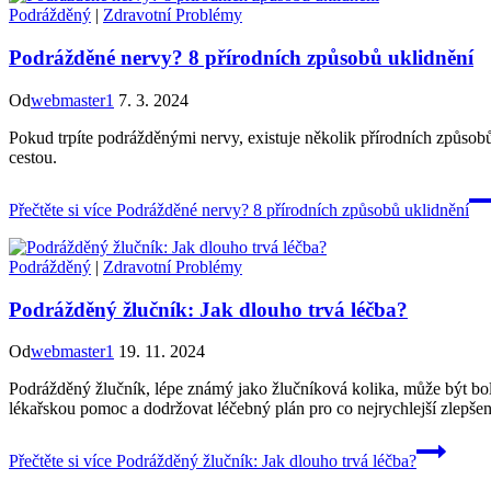
Podrážděný
|
Zdravotní Problémy
Podrážděné nervy? 8 přírodních způsobů uklidnění
Od
webmaster1
7. 3. 2024
Pokud trpíte podrážděnými nervy, existuje několik přírodních způsobů, 
cestou.
Přečtěte si více
Podrážděné nervy? 8 přírodních způsobů uklidnění
Podrážděný
|
Zdravotní Problémy
Podrážděný žlučník: Jak dlouho trvá léčba?
Od
webmaster1
19. 11. 2024
Podrážděný žlučník, lépe známý jako žlučníková kolika, může být bole
lékařskou pomoc a dodržovat léčebný plán pro co nejrychlejší zlepšen
Přečtěte si více
Podrážděný žlučník: Jak dlouho trvá léčba?