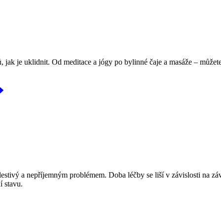
jak je uklidnit. Od meditace a jógy po bylinné čaje a masáže – můžete na
stivý a nepříjemným problémem. Doba léčby se liší v závislosti na záva
í stavu.