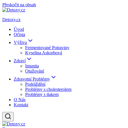
Přeskočit na obsah
Detoxy.cz
Úvod
Očista
Výživa
Fermentované Potraviny
Kyselina Askorbová
Zdraví
Imunita
Otužování
Zdravotní Problémy
Podráždění
Problémy s cholesterolem
Problémy s tlakem
O Nás
Kontakt