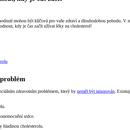
 rozhodnutí mohou být klíčová pro vaše zdraví a dlouhodobou pohodu. 
odnout, kdy je čas začít užívat léky na cholesterol!
rolu
 problém
tenciálním zdravotním problémem, který by
neměl být ignorován
. Existu
lu.
 onemocnění srdce.
y hladinou cholesterolu.