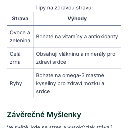
Tipy na zdravou stravu:
Strava
Výhody
Ovoce a
Bohaté na vitamíny a antioxidanty
zelenina
Celá
Obsahují vlákninu a minerály pro
zrna
zdraví srdce
Bohaté na omega-3 mastné
Ryby
kyseliny pro zdraví mozku a
srdce
Závěrečné Myšlenky
Ve světě, kde se stres a vysoký tlak stávají