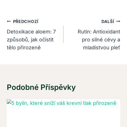
Navigace
PŘEDCHOZÍ
DALŠÍ
Pro
Detoxikace aloem: 7
Rutin: Antioxidant
způsobů, jak očistit
pro silné cévy a
Příspěvek
tělo přirozeně
mladistvou pleť
Podobné Příspěvky