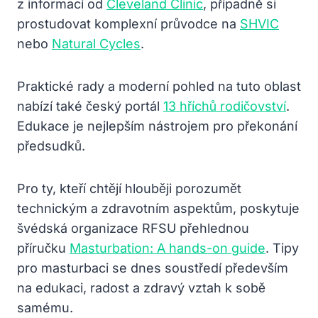
z informací od
Cleveland Clinic
, případně si
prostudovat komplexní průvodce na
SHVIC
nebo
Natural Cycles
.
Praktické rady a moderní pohled na tuto oblast
nabízí také český portál
13 hříchů rodičovství
.
Edukace je nejlepším nástrojem pro překonání
předsudků.
Pro ty, kteří chtějí hlouběji porozumět
technickým a zdravotním aspektům, poskytuje
švédská organizace RFSU přehlednou
příručku
Masturbation: A hands-on guide
. Tipy
pro masturbaci se dnes soustředí především
na edukaci, radost a zdravý vztah k sobě
samému.