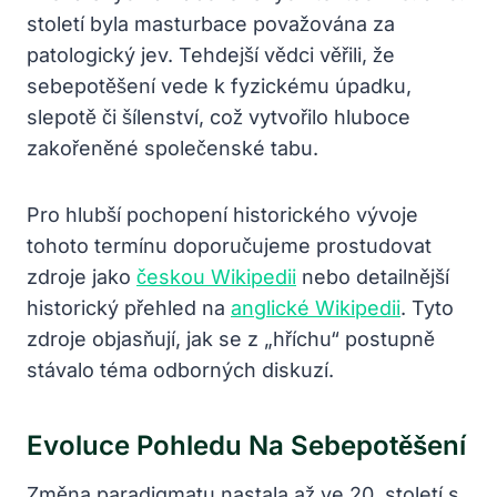
století byla masturbace považována za
patologický jev. Tehdejší vědci věřili, že
sebepotěšení vede k fyzickému úpadku,
slepotě či šílenství, což vytvořilo hluboce
zakořeněné společenské tabu.
Pro hlubší pochopení historického vývoje
tohoto termínu doporučujeme prostudovat
zdroje jako
českou Wikipedii
nebo detailnější
historický přehled na
anglické Wikipedii
. Tyto
zdroje objasňují, jak se z „hříchu“ postupně
stávalo téma odborných diskuzí.
Evoluce Pohledu Na Sebepotěšení
Změna paradigmatu nastala až ve 20. století s