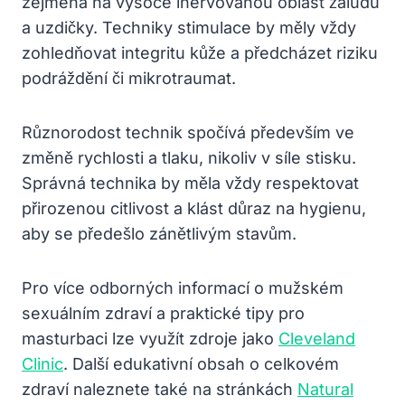
zejména na vysoce inervovanou oblast žaludu
a uzdičky. Techniky stimulace by měly vždy
zohledňovat integritu kůže a předcházet riziku
podráždění či mikrotraumat.
Různorodost technik spočívá především ve
změně rychlosti a tlaku, nikoliv v síle stisku.
Správná technika by měla vždy respektovat
přirozenou citlivost a klást důraz na hygienu,
aby se předešlo zánětlivým stavům.
Pro více odborných informací o mužském
sexuálním zdraví a praktické tipy pro
masturbaci lze využít zdroje jako
Cleveland
Clinic
. Další edukativní obsah o celkovém
zdraví naleznete také na stránkách
Natural