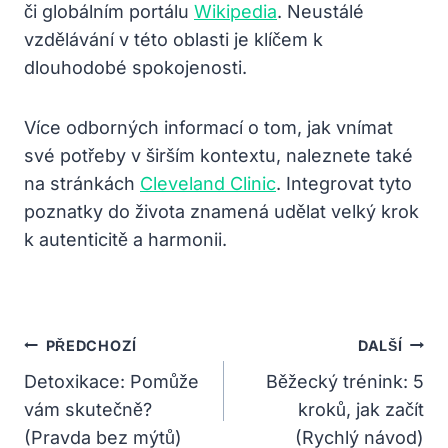
či globálním portálu
Wikipedia
. Neustálé
vzdělávání v této oblasti je klíčem k
dlouhodobé spokojenosti.
Více odborných informací o tom, jak vnímat
své potřeby v širším kontextu, naleznete také
na stránkách
Cleveland Clinic
. Integrovat tyto
poznatky do života znamená udělat velký krok
k autenticitě a harmonii.
Navigace
PŘEDCHOZÍ
DALŠÍ
Pro
Detoxikace: Pomůže
Běžecký trénink: 5
vám skutečně?
kroků, jak začít
Příspěvek
(Pravda bez mýtů)
(Rychlý návod)