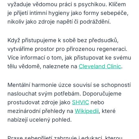
vyžaduje vědomou práci s psychikou. Klíčem
je přijetí intimní hygieny jako formy sebepéče,
nikoliv jako zdroje napětí či podráždění.
Když přistupujeme k sobě bez předsudků,
vytváříme prostor pro přirozenou regeneraci.
Více informací o tom, jak přistupovat ke svému
tělu vědomě, naleznete na
Cleveland Clinic
.
Mentální harmonie úzce souvisí se schopností
naslouchat svým potřebám. Doporučujeme
prostudovat zdroje jako
SHVIC
nebo
mezinárodní přehledy na
Wikipedii
, které
nabízejí ucelený pohled.
Praxe sebepřijetí zahrnuje i edukaci, kterou