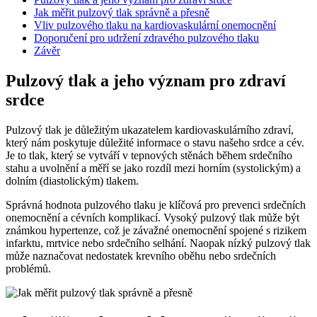
Jak měřit pulzový tlak správně a přesně
Vliv pulzového tlaku na kardiovaskulární onemocnění
Doporučení pro udržení zdravého pulzového tlaku
Závěr
Pulzový tlak a jeho význam pro zdraví
srdce
Pulzový tlak je důležitým ukazatelem kardiovaskulárního zdraví,
který nám poskytuje důležité informace o stavu našeho srdce a cév.
Je to tlak, který se vytváří v tepnových stěnách během srdečního
stahu a uvolnění a měří se jako rozdíl mezi horním (systolickým) a
dolním (diastolickým) tlakem.
Správná hodnota pulzového tlaku je klíčová pro prevenci srdečních
onemocnění a cévních komplikací. Vysoký pulzový tlak může být
známkou hypertenze, což je závažné onemocnění spojené s rizikem
infarktu, mrtvice nebo srdečního selhání. Naopak nízký pulzový tlak
může naznačovat nedostatek krevního oběhu nebo srdečních
problémů.