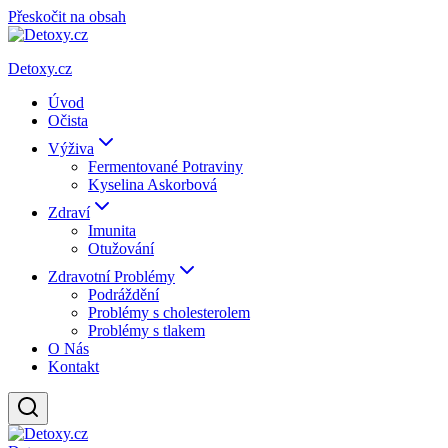
Přeskočit na obsah
Detoxy.cz
Úvod
Očista
Výživa
Fermentované Potraviny
Kyselina Askorbová
Zdraví
Imunita
Otužování
Zdravotní Problémy
Podráždění
Problémy s cholesterolem
Problémy s tlakem
O Nás
Kontakt