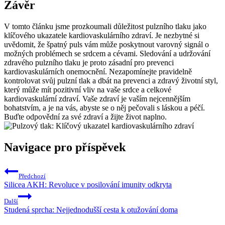
Závěr
V tomto článku jsme prozkoumali důležitost pulzního tlaku jako
klíčového ukazatele kardiovaskulárního zdraví. Je nezbytné si
uvědomit, že špatný puls vám může poskytnout varovný signál o
možných problémech se srdcem a cévami. Sledování a udržování
zdravého pulzního tlaku je proto zásadní pro prevenci
kardiovaskulárních onemocnění. Nezapomínejte pravidelně
kontrolovat svůj pulzní tlak a dbát na prevenci a zdravý životní styl,
který může mít pozitivní vliv na vaše srdce a celkové
kardiovaskulární zdraví. Vaše zdraví je vaším nejcennějším
bohatstvím, a je na vás, abyste se o něj pečovali s láskou a péčí.
Buďte odpovědní za své zdraví a žijte život naplno.
Navigace pro příspěvek
Předchozí
Silicea AKH: Revoluce v posilování imunity odkryta
Další
Studená sprcha: Nejjednodušší cesta k otužování doma