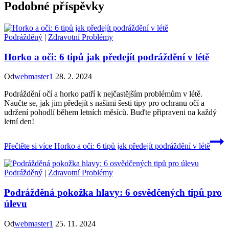
Podobné příspěvky
Podrážděný
|
Zdravotní Problémy
Horko a oči: 6 tipů jak předejít podráždění v létě
Od
webmaster1
28. 2. 2024
Podráždění očí a horko patří k nejčastějším problémům v létě.
Naučte se, jak jim předejít s našimi šesti tipy pro ochranu očí a
udržení pohodlí během letních měsíců. Buďte připraveni na každý
letní den!
Přečtěte si více
Horko a oči: 6 tipů jak předejít podráždění v létě
Podrážděný
|
Zdravotní Problémy
Podrážděná pokožka hlavy: 6 osvědčených tipů pro
úlevu
Od
webmaster1
25. 11. 2024