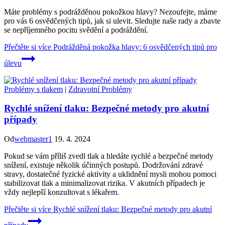
Máte problémy s podrážděnou pokožkou hlavy? Nezoufejte, máme
pro vás 6 osvědčených tipů, jak si ulevit. Sledujte naše rady a zbavte
se nepříjemného pocitu svědění a podráždění.
Přečtěte si více
Podrážděná pokožka hlavy: 6 osvědčených tipů pro
úlevu
Problémy s tlakem
|
Zdravotní Problémy
Rychlé snížení tlaku: Bezpečné metody pro akutní
případy
Od
webmaster1
19. 4. 2024
Pokud se vám příliš zvedl tlak a hledáte rychlé a bezpečné metody
snížení, existuje několik účinných postupů. Dodržování zdravé
stravy, dostatečné fyzické aktivity a uklidnění mysli mohou pomoci
stabilizovat tlak a minimalizovat rizika. V akutních případech je
vždy nejlepší konzultovat s lékařem.
Přečtěte si více
Rychlé snížení tlaku: Bezpečné metody pro akutní