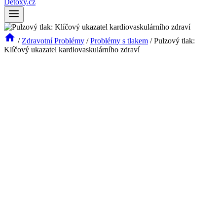
Detoxy.cz
/
Zdravotní Problémy
/
Problémy s tlakem
/
Pulzový tlak:
Klíčový ukazatel kardiovaskulárního zdraví