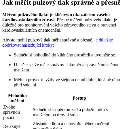
Jak měřit pulzový tlak správně a přesně
Měření pulzového tlaku je klíčovým ukazatelem vašeho
kardiovaskulárního zdraví.
Přesné měření pulzového tlaku je
důležité pro monitorování vašeho zdravotního stavu a prevenci
kardiovaskulárních onemocnění.
Abyste mohli pulzový tlak měřit správně a přesně,
je důležité
dodržovat následující kroky
:
Sedněte si pohodlně do klidného prostředí a uvolněte se.
Ujistěte se, že máte správný tlakoměr a správně umístěnou
manžetu.
Měření proveďte vždy ve stejnou denní dobu, ideálně ráno
před snídaní.
Metodika
Postup
měření
Zvolte
Sedněte si s opěrkou zad a položte ruku s
správnou
manžetou na úrovni srdce.
pozici
Zůstaňte klidní a nehovořte během měření
Relaxujte
pulzového tlaku.