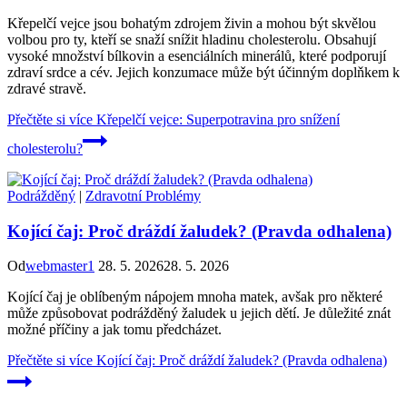
Křepelčí vejce jsou bohatým zdrojem živin a mohou být skvělou
volbou pro ty, kteří se snaží snížit hladinu cholesterolu. Obsahují
vysoké množství bílkovin a esenciálních minerálů, které podporují
zdraví srdce a cév. Jejich konzumace může být účinným doplňkem k
zdravé stravě.
Přečtěte si více
Křepelčí vejce: Superpotravina pro snížení
cholesterolu?
Podrážděný
|
Zdravotní Problémy
Kojící čaj: Proč dráždí žaludek? (Pravda odhalena)
Od
webmaster1
28. 5. 2026
28. 5. 2026
Kojící čaj je oblíbeným nápojem mnoha matek, avšak pro některé
může způsobovat podrážděný žaludek u jejich dětí. Je důležité znát
možné příčiny a jak tomu předcházet.
Přečtěte si více
Kojící čaj: Proč dráždí žaludek? (Pravda odhalena)