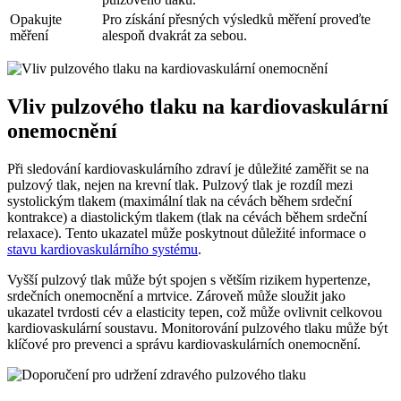
Opakujte
Pro získání přesných výsledků měření proveďte
měření
alespoň dvakrát za sebou.
Vliv pulzového tlaku na kardiovaskulární
onemocnění
Při sledování kardiovaskulárního zdraví je důležité zaměřit se na
pulzový tlak, nejen na krevní tlak. Pulzový tlak je rozdíl mezi
systolickým tlakem (maximální tlak na cévách během srdeční
kontrakce) a diastolickým tlakem (tlak na cévách během srdeční
relaxace). Tento ukazatel může poskytnout důležité informace o
stavu kardiovaskulárního systému
.
Vyšší pulzový tlak může být spojen s větším rizikem hypertenze,
srdečních onemocnění a mrtvice. Zároveň může sloužit jako
ukazatel tvrdosti cév a elasticity tepen, což může ovlivnit celkovou
kardiovaskulární soustavu. Monitorování pulzového tlaku může být
klíčové pro prevenci a správu kardiovaskulárních onemocnění.