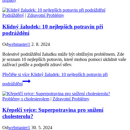
případy
Podrážděný
|
Zdravotní Problémy
Klidný žaludek: 10 nejlepších potravin při
podráždění
Od
webmaster1
2. 8. 2024
Bolestivé podráždění žaludku může být obtížným problémem. Zde
je seznam 10 nejlepších potravin, které mohou pomoci uklidnit vaše
zažívací potíže a podpořit zdraví střev.
Přečtěte si více
Klidný žaludek: 10 nejlepších potravin při
podráždění
Problémy s cholesterolem
|
Zdravotní Problémy
Křepelčí vejce: Superpotravina pro snížení
cholesterolu?
Od
webmaster1
30. 5. 2024