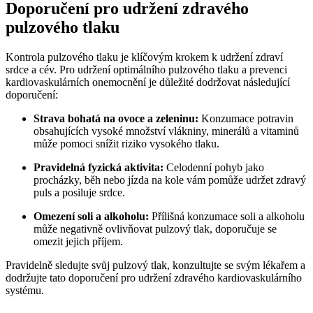
Doporučení pro udržení zdravého
pulzového tlaku
Kontrola pulzového tlaku je klíčovým krokem k udržení zdraví
srdce a cév. Pro udržení optimálního pulzového tlaku a prevenci
kardiovaskulárních onemocnění je důležité dodržovat následující
doporučení:
Strava bohatá na ovoce a zeleninu:
Konzumace potravin
obsahujících vysoké množství vlákniny, minerálů a vitaminů
může pomoci snížit riziko vysokého tlaku.
Pravidelná fyzická aktivita:
Celodenní pohyb jako
procházky, běh nebo jízda na kole vám pomůže udržet zdravý
puls a posiluje srdce.
Omezení soli a alkoholu:
Přílišná konzumace soli a alkoholu
může negativně ovlivňovat pulzový tlak, doporučuje se
omezit jejich příjem.
Pravidelně sledujte svůj pulzový tlak, konzultujte se svým lékařem a
dodržujte tato doporučení pro udržení zdravého kardiovaskulárního
systému.