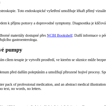
a
troskopie. Toto endoskopické vyšetření umožňuje lékaři přímý vizuální
zhledem k příjmu potravy a doprovodné symptomy. Diagnostika je klíčová 
dborné materiály dostupné přes
NCBI Bookshelf
. Další informace o péč
řujícího gastroenterologa.
ové pumpy
m cílem terapie je vytvořit prostředí, ve kterém se sliznice může bezpe
odenum před dalším poleptáním a umožňují přirozené hojivé procesy. Sprá