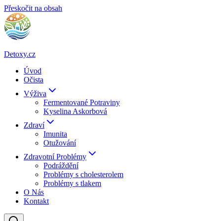
Přeskočit na obsah
Detoxy.cz
Úvod
Očista
Výživa
Fermentované Potraviny
Kyselina Askorbová
Zdraví
Imunita
Otužování
Zdravotní Problémy
Podráždění
Problémy s cholesterolem
Problémy s tlakem
O Nás
Kontakt