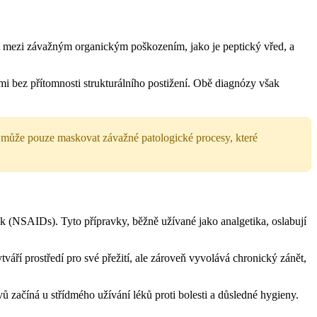
vat mezi závažným organickým poškozením, jako je peptický vřed, a
mi bez přítomnosti strukturálního postižení. Obě diagnózy však
dy může pouze maskovat závažné patologické procesy, které
ik (NSAIDs). Tyto přípravky, běžně užívané jako analgetika, oslabují
váří prostředí pro své přežití, ale zároveň vyvolává chronický zánět,
vů začíná u střídmého užívání léků proti bolesti a důsledné hygieny.