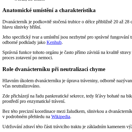
Anatomické umístění a charakteristika
Dvanácterník je podkovitě stočená trubice o délce přibližně 20 až 2
hlavu slinivky břišní.
Jeho specifický tvar a umístění jsou nezbytné pro správné fungování 
odborné podklady jako
Kenhub
.
Správná funkce tohoto orgánu je často přímo závislá na kvalitě stravy
proces zotavení po nemoci.
Role dvanácterníku při neutralizaci chyme
Hlavním úkolem dvanácterníku je úprava tráveniny, odborně nazývané 
včas neutralizováno.
Zde přicházejí na řadu pankreatické sekrece, tedy šťávy bohaté na bik
prostředí pro enzymatické trávení.
Bez této precizní koordinace mezi žaludkem, slinivkou a dvanácterní
v podrobném přehledu na
Wikipedia
.
Udržování zdraví této části trávicího traktu je základním kamenem vý