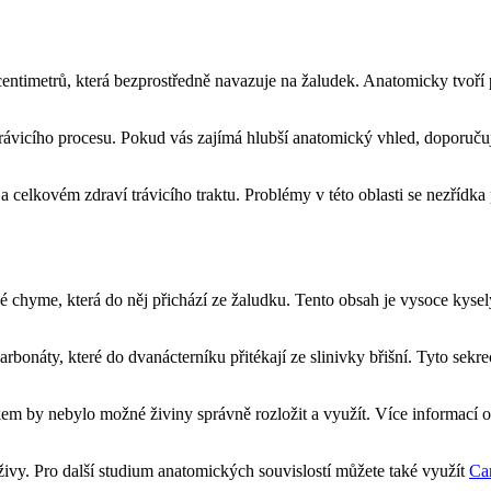
8 centimetrů, která bezprostředně navazuje na žaludek. Anatomicky tvo
trávicího procesu. Pokud vás zajímá hlubší anatomický vhled, doporuču
 a celkovém zdraví trávicího traktu. Problémy v této oblasti se nezřídk
chyme, která do něj přichází ze žaludku. Tento obsah je vysoce kyselý
arbonáty, které do dvanácterníku přitékají ze slinivky břišní. Tyto sekr
kem by nebylo možné živiny správně rozložit a využít. Více informací o
živy. Pro další studium anatomických souvislostí můžete také využít
Ca