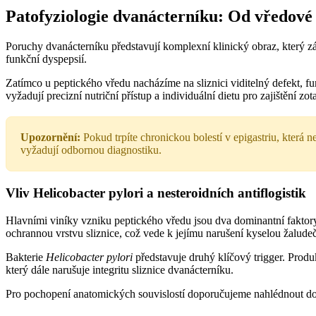
Patofyziologie dvanácterníku: Od vředové
Poruchy dvanácterníku představují komplexní klinický obraz, který zá
funkční dyspepsií.
Zatímco u peptického vředu nacházíme na sliznici viditelný defekt, f
vyžadují precizní nutriční přístup a individuální dietu pro zajištění zot
Upozornění:
Pokud trpíte chronickou bolestí v epigastriu, která 
vyžadují odbornou diagnostiku.
Vliv Helicobacter pylori a nesteroidních antiflogistik
Hlavními viníky vzniku peptického vředu jsou dva dominantní faktory:
ochrannou vrstvu sliznice, což vede k jejímu narušení kyselou žalude
Bakterie
Helicobacter pylori
představuje druhý klíčový trigger. Produk
který dále narušuje integritu sliznice dvanácterníku.
Pro pochopení anatomických souvislostí doporučujeme nahlédnout do