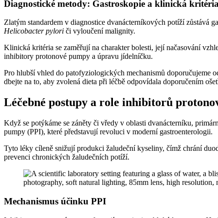
Diagnostické metody: Gastroskopie a klinická kritéri
Zlatým standardem v diagnostice dvanácterníkových potíží zůstává gas
Helicobacter pylori
či vyloučení malignity.
Klinická kritéria se zaměřují na charakter bolesti, její načasování v
inhibitory protonové pumpy a úpravu jídelníčku.
Pro hlubší vhled do patofyziologických mechanismů doporučujeme o
dbejte na to, aby zvolená dieta při léčbě odpovídala doporučením ošet
Léčebné postupy a role inhibitorů proton
Když se potýkáme se záněty či vředy v oblasti dvanácterníku, primární
pumpy (PPI), které představují revoluci v moderní gastroenterologii.
Tyto léky cíleně snižují produkci žaludeční kyseliny, čímž chrání du
prevenci chronických žaludečních potíží.
Mechanismus účinku PPI