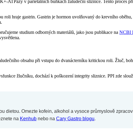
+-ATPázy v parietálních buňkách žaludeční sliznice. Tento proces př
ou roli hraje gastrin. Gastrin je hormon uvolňovaný do krevního oběhu,
m.
poručujeme studium odborných materiálů, jako jsou publikace na
NCBI 
vysvětlena.
žaludečního obsahu při vstupu do dvanácterníku kritickou roli. Žluč, b
funkce žlučníku, dochází k poškození integrity sliznice. PPI zde slouž
ou dietou. Omezte kofein, alkohol a vysoce průmyslově zpracova
leznete na
Kenhub
nebo na
Cary Gastro blogu
.