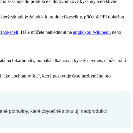
ímo zasahuje do produkce chlorovodíkové kyseliny a efektivně
 který stimuluje žaludek k produkci kyseliny, přičemž PPI dokážou
Bookshelf
. Dále můžete nahlédnout na
anglickou Wikipedii
nebo
ohatá na bikarbonáty, pomáhá alkalizovat kyselý chymus, čímž chrání
í jako „ochranný štít“, který poskytuje času nezbytného pro
né potraviny, které zbytečně stimulují nadprodukci