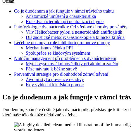
Obsah
Co je duodenum a jak funguje v rámci trávicího traktu
Anatomické umístění a charakteristika
Role dvanácterníku při neutralizaci chyme
Patofyziologie dvanácterníku: Od vředové choroby po záněty
Vliv Helicobacter pylori a nesteroidních antiflogistik
Diagnostické metody: Gastroskopie a klinická kritéria
Léčebné postupy a role inhibitorů protonové pumpy
Mechanismus účinku PPI
Spolupráce se žlučovým systémem
Nutriční management při problémech s dvanácterníkem
Mýtus vysokovlákninové diety při akutním zánětu
Fáze návratu k běžné stravě
Preventivní strategie pro dlouhodobé zdraví trávení
Životní styl a prevence recidivy
Kdy vyhledat lékařskou pomoc
Co je duodenum a jak funguje v rámci tráv
Duodenum, známé v češtině jako dvanácterník, představuje kriticky důl
které naše tělo dokáže efektivně vstřebat.