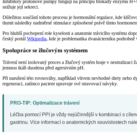
Inhibitory protonové pumpy fungují na principu blokády enzymu H+/K
snižuje její sekreci.
Důležitou součástí tohoto procesu je hormonální regulace, kde klíčov
tlumit následky nadměrné stimulace způsobené právě tímto hormone
Pro hlubší pochopení role kyselosti a anatomie trávicího systému do
český portál
Wikipedia
, kde je problematika dvanácterníku podrobně 
Spolupráce se žlučovým systémem
Trávení není izolovaný proces a žlučový systém hraje v neutralizaci 
jemnou tkáň duodena před agresivním pH.
Při narušení této rovnováhy, například vlivem nevhodné diety nebo dys
regeneraci, zatímco pacient upravuje své stravovací návyky.
PRO-TIP: Optimalizace trávení
Léčba pomocí PPI je vždy nejúčinnější v kombinaci s cílen
gastrinu. Více informací o anatomických souvislostech na