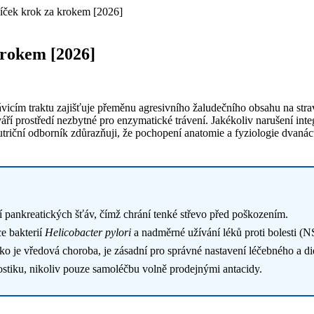
níček krok za krokem [2026]
krokem [2026]
ávicím traktu zajišťuje přeměnu agresivního žaludečního obsahu na stra
váří prostředí nezbytné pro enzymatické trávení. Jakékoliv narušení int
utriční odborník zdůrazňuji, že pochopení anatomie a fyziologie dvanác
 pankreatických šťáv, čímž chrání tenké střevo před poškozením.
e bakterií
Helicobacter pylori
a nadměrné užívání léků proti bolesti (
o je vředová choroba, je zásadní pro správné nastavení léčebného a di
nostiku, nikoliv pouze samoléčbu volně prodejnými antacidy.