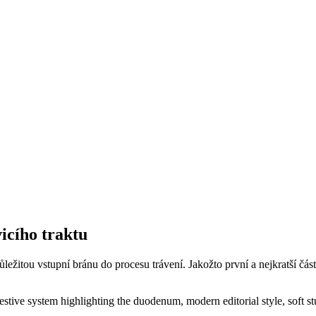
icího traktu
ežitou vstupní bránu do procesu trávení. Jakožto první a nejkratší část