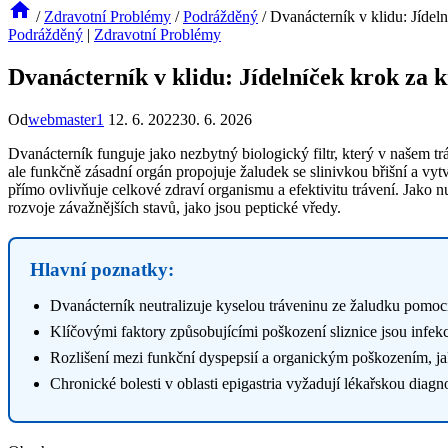
/
Zdravotní Problémy
/
Podrážděný
/
Dvanácterník v klidu: Jídel
Podrážděný
|
Zdravotní Problémy
Dvanácterník v klidu: Jídelníček krok za 
Od
webmaster1
12. 6. 2022
30. 6. 2026
Dvanácterník funguje jako nezbytný biologický filtr, který v našem tr
ale funkčně zásadní orgán propojuje žaludek se slinivkou břišní a vyt
přímo ovlivňuje celkové zdraví organismu a efektivitu trávení. Jako n
rozvoje závažnějších stavů, jako jsou peptické vředy.
Hlavní poznatky:
Dvanácterník neutralizuje kyselou tráveninu ze žaludku pomocí
Klíčovými faktory způsobujícími poškození sliznice jsou infekc
Rozlišení mezi funkční dyspepsií a organickým poškozením, jak
Chronické bolesti v oblasti epigastria vyžadují lékařskou diag