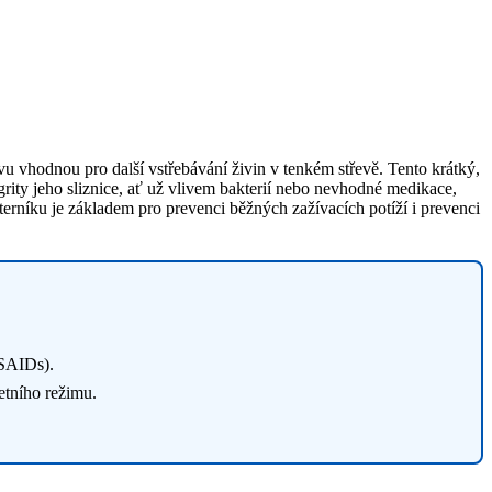
vu vhodnou pro další vstřebávání živin v tenkém střevě. Tento krátký,
egrity jeho sliznice, ať už vlivem bakterií nebo nevhodné medikace,
terníku je základem pro prevenci běžných zažívacích potíží i prevenci
NSAIDs).
etního režimu.