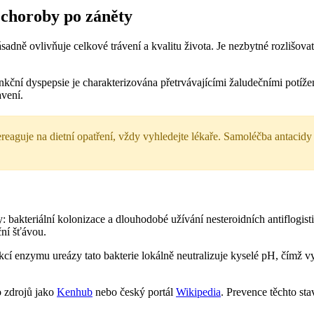
 choroby po záněty
sadně ovlivňuje celkové trávení a kvalitu života. Je nezbytné rozlišo
unkční dyspepsie je charakterizována přetrvávajícími žaludečními potíže
avení.
nereaguje na dietní opatření, vždy vyhledejte lékaře. Samoléčba antaci
 bakteriální kolonizace a dlouhodobé užívání nesteroidních antiflogist
ční šťávou.
cí enzymu ureázy tato bakterie lokálně neutralizuje kyselé pH, čímž vyt
 zdrojů jako
Kenhub
nebo český portál
Wikipedia
. Prevence těchto sta