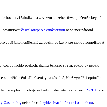
ří přechod mezi žaludkem a zbytkem tenkého střeva, přičemž obepíná
ji prostudovat
české zdroje o dvanácterníku
nebo mezinárodní
a projevují jako nepříjemné žaludeční potíže, které mohou komplikovat
, což by mohlo poškodit sliznici tenkého střeva, pokud by nebylo
ece okamžitě mění pH tráveniny na zásadité, čímž vytvářejí optimální
 této komplexní biologické funkci naleznete na stránkách
NCBI
nebo
ry Gastro blog
nebo obecné
vyhledávání informací o duodenu
.