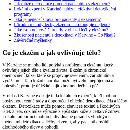
Jak může detoxikace pomoci pacientům s ekzémem?
Lokální experti v Karviné nabízejí efektivní detoxikační
programy
Jaká je nejlepší strava pro pacienty s ekzémem?
Přírodní metody léčby ekzému – co funguje nejlépe?
Jaké jsou nejnovější trendy v oblasti léčby ekzému?
Zkušenosti pacientů s detoxikací v Karviné – Co říkají?
Závěrečné myšlenky
Co je ekzém a jak ovlivňuje tělo?
V Karviné se mnoho lidí potýká s problémem ekzému, který
ovlivňuje jejich tělo a kvalitu života. Ekzém je chronické
onemocnění kůže, které se projevuje svěděním, zarudnutím a
vyrážkami. Tato kožní choroba může být velmi nepříjemná a
bolestivá, proto je důležité najít vhodnou léčbu a péči.
V oblasti Karviné existuje řada lokálních expertů, kteří mohou
poskytnout cenné rady a doporučení ohledně detoxikace těla a léčby
ekzému. Detoxikace může pomoci zbavit se toxinů a škodlivých
látek z těla, což může výrazně zlepšit stav kůže a celkové zdraví.
Lokální odborníci mohou individuálně poradit s vhodnými
metodami detoxikace a léčby ekzému, aby pacienti dosáhli
dlouhodobého úlevy a pohodlí.