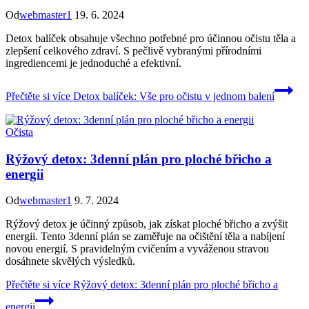
Od
webmaster1
19. 6. 2024
Detox balíček obsahuje všechno potřebné pro účinnou očistu těla a
zlepšení celkového zdraví. S pečlivě vybranými přírodními
ingrediencemi je jednoduché a efektivní.
Přečtěte si více
Detox balíček: Vše pro očistu v jednom balení
Očista
Rýžový detox: 3denní plán pro ploché břicho a
energii
Od
webmaster1
9. 7. 2024
Rýžový detox je účinný způsob, jak získat ploché břicho a zvýšit
energii. Tento 3denní plán se zaměřuje na očištění těla a nabíjení
novou energií. S pravidelným cvičením a vyváženou stravou
dosáhnete skvělých výsledků.
Přečtěte si více
Rýžový detox: 3denní plán pro ploché břicho a
energii