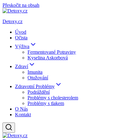
Přeskočit na obsah
Detoxy.cz
Úvod
Očista
Výživa
Fermentované Potraviny
Kyselina Askorbová
Zdraví
Imunita
Otužování
Zdravotní Problémy
Podráždění
Problémy s cholesterolem
Problémy s tlakem
O Nás
Kontakt