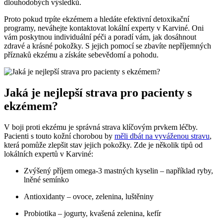
dlouhodobých výsledků.
Proto pokud trpíte ekzémem a hledáte efektivní detoxikační
programy, neváhejte kontaktovat lokální experty v Karviné. Oni
vám poskytnou individuální péči a poradí vám, jak dosáhnout
zdravé a krásné pokožky. S jejich pomocí se zbavíte nepříjemných
příznaků ekzému a získáte sebevědomí a pohodu.
Jaká je nejlepší strava pro pacienty s
ekzémem?
V boji proti ekzému je správná strava klíčovým prvkem léčby.
Pacienti s touto kožní chorobou by
měli dbát na vyváženou stravu
,
která pomůže zlepšit stav jejich pokožky. Zde je několik tipů od
lokálních expertů v Karviné:
Zvýšený příjem omega-3 mastných kyselin – například ryby,
lněné semínko
Antioxidanty – ovoce, zelenina, luštěniny
Probiotika – jogurty, kvašená zelenina, kefír