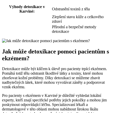
Výhody detoxikace v
Odstranění toxinů z těla
Karviné:
Zlepšení stavu kůže a celkového
zdraví
Přírodní a bezpečné metody
detoxikace
Jak může detoxikace pomoci pacientům s
ekzémem?
Detoxikace může být klíčem k úlevě pro pacienty trpící ekzémem.
Pomáhá totiž tělu odstranit škodlivé látky a toxiny, které mohou
zhoršovat kožní problémy. Díky detoxikaci se můžeme zbavit
nadbytečných látek, které mohou vyvolávat záněty a podporovat
vznik ekzému.
Pro pacienty s ekzémem v Karviné je důležité vyhledat lokální
experty, kteří znají specifické potřeby jejich pokožky a mohou jim
poskytnout odpovídající léčbu. Specializovaní lékaři a
dermatologové v této oblasti mohou nabídnout širokou škálu