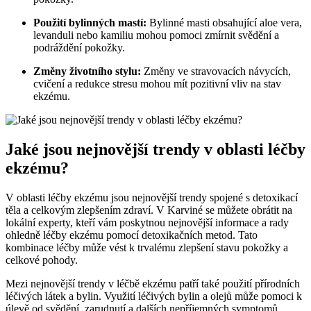
Použití bylinných mastí:
Bylinné masti obsahující aloe vera,
levanduli nebo kamiliu mohou pomoci zmírnit svědění a
podráždění pokožky.
Změny životního stylu:
Změny ve stravovacích návycích,
cvičení a redukce stresu mohou mít pozitivní vliv na stav
ekzému.
Jaké jsou nejnovější trendy v oblasti léčby
ekzému?
V oblasti léčby ekzému jsou nejnovější trendy spojené s detoxikací
těla a celkovým zlepšením zdraví. V Karviné se můžete obrátit na
lokální experty, kteří vám poskytnou nejnovější informace a rady
ohledně léčby ekzému pomocí detoxikačních metod. Tato
kombinace léčby může vést k trvalému zlepšení stavu pokožky a
celkové pohody.
Mezi nejnovější trendy v léčbě ekzému patří také použití přírodních
léčivých látek a bylin. Využití léčivých bylin a olejů může pomoci k
úlevě od svědění, zarudnutí a dalších nepříjemných symptomů