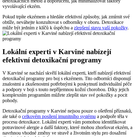
detoxikačních metod a doporučení, jak minimalizovat faktory
vyvolávající ekzém.
Pokud trpíte ekzémem a hledáte efektivní způsoby, jak zmírnit své
obtíže, neváhejte konzultovat s odborníky v oboru. Detoxikace
může být jedním z klíčů k úspěchu a
zlepšení stavu vaší pokožky
.
Lokální experti v Karviné nabízejí
efektivní detoxikační programy
V Karviné se nachází skvělí lokální experti, kteří nabízejí efektivní
detoxikační programy pro boj s ekzémem. Tito odborníci disponují
znalostmi a zkušenostmi potřebnými k poskytnutí individuální péče
a podpory v boji s touto nepříjemnou kožní chorobou. Díky jejich
komplexním programům můžete zlepšit stav své pokožky a pocit
pohody.
Detoxikační programy v Karviné nejsou pouze o ošetření příznaků,
ale také o
celkovém posílení imunitního systému
a podpoře těla v
procesu detoxikace. Lokální experti vám pomohou identifikovat
potravinové alergie a další faktory, které mohou zhoršovat ekzém, a
navrhnou vhodné změny ve stravě a životním stylu pro dosažení