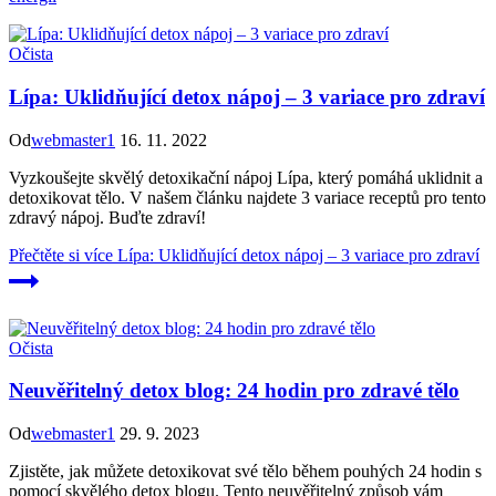
Očista
Lípa: Uklidňující detox nápoj – 3 variace pro zdraví
Od
webmaster1
16. 11. 2022
Vyzkoušejte skvělý detoxikační nápoj Lípa, který pomáhá uklidnit a
detoxikovat tělo. V našem článku najdete 3 variace receptů pro tento
zdravý nápoj. Buďte zdraví!
Přečtěte si více
Lípa: Uklidňující detox nápoj – 3 variace pro zdraví
Očista
Neuvěřitelný detox blog: 24 hodin pro zdravé tělo
Od
webmaster1
29. 9. 2023
Zjistěte, jak můžete detoxikovat své tělo během pouhých 24 hodin s
pomocí skvělého detox blogu. Tento neuvěřitelný způsob vám