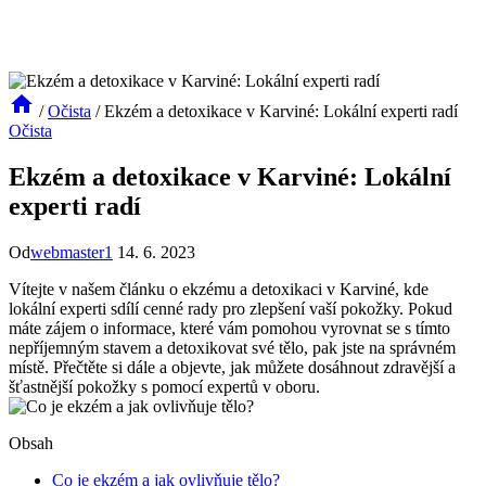
/
Očista
/
Ekzém a detoxikace v Karviné: Lokální experti radí
Očista
Ekzém a detoxikace v Karviné: Lokální
experti radí
Od
webmaster1
14. 6. 2023
Vítejte v našem článku o ekzému a detoxikaci v Karviné, kde
lokální experti sdílí cenné rady pro zlepšení vaší pokožky. Pokud
máte zájem o informace, které vám pomohou vyrovnat se s tímto
nepříjemným stavem a detoxikovat své tělo, pak jste na správném
místě. Přečtěte si dále a objevte, jak můžete dosáhnout zdravější a
šťastnější pokožky s pomocí expertů v oboru.
Obsah
Co je ekzém a jak ovlivňuje tělo?