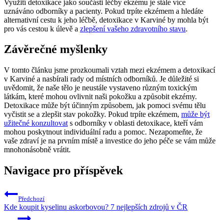
Využití detoxikace jako součásti léčby ekzému je stále více
uznáváno odborníky a pacienty. Pokud trpíte ekzémem a hledáte
alternativní cestu k jeho léčbě, detoxikace v Karviné by mohla být
pro vás cestou k úlevě a
zlepšení vašeho zdravotního stavu
.
Závěrečné myšlenky
V tomto článku jsme prozkoumali vztah mezi ekzémem a detoxikací
v Karviné a nasbírali rady od místních odborníků. Je důležité si
uvědomit, že naše tělo je neustále vystaveno různým toxickým
látkám, které mohou ovlivnit naši pokožku a způsobit ekzémy.
Detoxikace může být účinným způsobem, jak pomoci svému tělu
vyčistit se a zlepšit stav pokožky. Pokud trpíte ekzémem,
může být
užitečné konzultovat
s odborníky v oblasti detoxikace, kteří vám
mohou poskytnout individuální radu a pomoc. Nezapomeňte, že
vaše zdraví je na prvním místě a investice do jeho péče se vám může
mnohonásobně vrátit.
Navigace pro příspěvek
Předchozí
Kde koupit kyselinu askorbovou? 7 nejlepších zdrojů v ČR