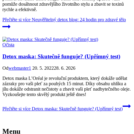
pomůže dosáhnout zdravějšího životního stylu a zbavit se toxinů
rychle a efektivně.
Přečtěte si více
Neuvěřitelný detox blog: 24 hodin pro zdravé tělo
Očista
Detox maska: Skutečně funguje? (Upřímný test)
Od
webmaster1
20. 5. 2022
28. 6. 2026
Detox maska L’Oréal je revoluční produktem, který dokáže udělat
zázraky pro vaši pleť za pouhých 15 minut. Díky obsahu uhlíku a
jílu dokáže odstranit nečistoty a zbavit vaši pleť nadbytečného oleje.
Vyzkoušejte tento skvělý produkt ještě dnes!
Přečtěte si více
Detox maska: Skutečně funguje? (Upřímný test)
Menu