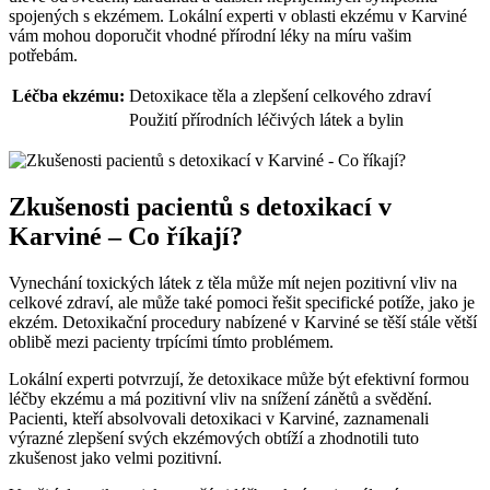
spojených s ekzémem. Lokální experti v oblasti ekzému v Karviné
vám mohou doporučit vhodné přírodní léky na míru vašim
potřebám.
Léčba ekzému:
Detoxikace těla a zlepšení celkového zdraví
Použití přírodních léčivých látek a bylin
Zkušenosti pacientů s detoxikací v
Karviné – Co říkají?
Vynechání toxických látek z těla může mít nejen pozitivní vliv na
celkové zdraví, ale může také pomoci řešit specifické potíže, jako je
ekzém. Detoxikační procedury nabízené v Karviné se těší stále větší
oblibě mezi pacienty trpícími tímto problémem.
Lokální experti potvrzují, že detoxikace může být efektivní formou
léčby ekzému a má pozitivní vliv na snížení zánětů a svědění.
Pacienti, kteří absolvovali detoxikaci v Karviné, zaznamenali
výrazné zlepšení svých ekzémových obtíží a zhodnotili tuto
zkušenost jako velmi pozitivní.