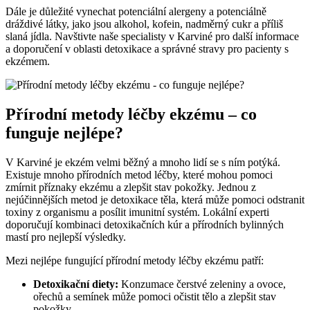
Dále je důležité vynechat potenciální alergeny a potenciálně
dráždivé látky, jako jsou alkohol, kofein, nadměrný cukr a příliš
slaná jídla. Navštivte naše specialisty v Karviné pro další informace
a doporučení v oblasti detoxikace a správné stravy pro pacienty s
ekzémem.
Přírodní metody léčby ekzému – co
funguje nejlépe?
V Karviné je ekzém velmi běžný a mnoho lidí se s ním potýká.
Existuje mnoho přírodních metod léčby, které mohou pomoci
zmírnit příznaky ekzému a zlepšit stav pokožky. Jednou z
nejúčinnějších metod je detoxikace těla, která může pomoci odstranit
toxiny z organismu a posílit imunitní systém. Lokální experti
doporučují kombinaci detoxikačních kúr a přírodních bylinných
mastí pro nejlepší výsledky.
Mezi nejlépe fungující přírodní metody léčby ekzému patří:
Detoxikační diety:
Konzumace čerstvé zeleniny a ovoce,
ořechů a semínek může pomoci očistit tělo a zlepšit stav
pokožky.