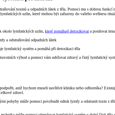
odstraňování toxinů a odpadních látek z těla. Pomoci mu s dobrou funkc
lymfatických uzlin, které mohou být zařazeny do vašeho wellness rituá
 okolo lymfatických uzlin,
které pomáhají detoxikovat
a posilovat imu
mfy a odstraňování odpadních látek
uje lymfatický systém a pomáhá při detoxikaci těla
dravotních výhod a pomoci vám udržovat zdravý a čistý lymfatický sys
odpořit, aniž bychom museli navštívit kliniku nebo odborníka? Existu
celkové zdraví.
ými pohyby může pomoci povzbudit odtok lymfy a odstranit toxin z těla
 technika může pomoci stimulovat lymfatický systém v dolní části těla 