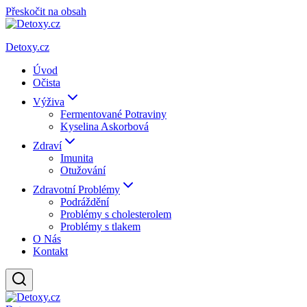
Přeskočit na obsah
Detoxy.cz
Úvod
Očista
Výživa
Fermentované Potraviny
Kyselina Askorbová
Zdraví
Imunita
Otužování
Zdravotní Problémy
Podráždění
Problémy s cholesterolem
Problémy s tlakem
O Nás
Kontakt