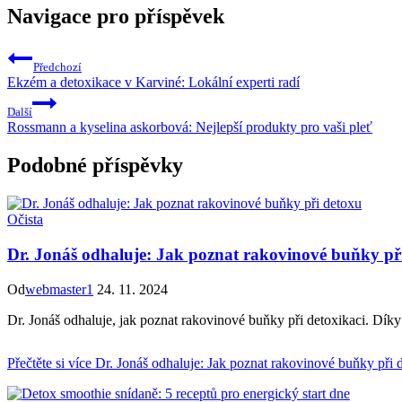
Navigace pro příspěvek
Předchozí
Ekzém a detoxikace v Karviné: Lokální experti radí
Další
Rossmann a kyselina askorbová: Nejlepší produkty pro vaši pleť
Podobné příspěvky
Očista
Dr. Jonáš odhaluje: Jak poznat rakovinové buňky př
Od
webmaster1
24. 11. 2024
Dr. Jonáš odhaluje, jak poznat rakovinové buňky při detoxikaci. Díky
Přečtěte si více
Dr. Jonáš odhaluje: Jak poznat rakovinové buňky při 