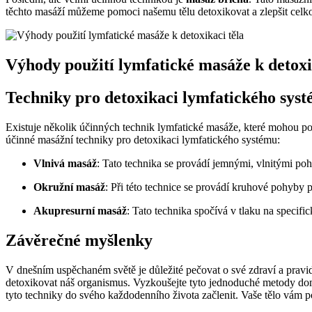
těchto masáží můžeme pomoci našemu tělu detoxikovat a zlepšit celko
Výhody použití lymfatické masáže k detoxi
Techniky pro detoxikaci lymfatického sys
Existuje několik účinných technik lymfatické masáže, které mohou pom
účinné masážní techniky pro detoxikaci lymfatického systému:
Vlnivá masáž
: Tato technika se provádí jemnými, vlnitými poh
Okružní masáž
: Při této technice se provádí kruhové pohyby p
Akupresurní masáž
: Tato technika spočívá v tlaku na specifi
Závěrečné myšlenky
V dnešním uspěchaném světě je důležité pečovat o své zdraví a pravid
detoxikovat náš organismus. Vyzkoušejte tyto jednoduché metody do
tyto techniky do svého každodenního života začlenit. Vaše tělo vám 