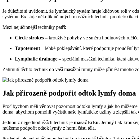
Je důležité si uvědomit, že lymfatický systém hraje klíčovou roli v 
systému. Existuje několik účinných masážních technik pro detoxikaci 
Mezi nejúčinnější techniky patří:
Circle strokes
– krouživé pohyby ve směru hodinových ručiček
Tapotement
– lehké poklepávání, které podporuje proudění ly
Lymphatic drainage
– speciální masážní technika, která aktiv
Zahrnutí těchto technik do vaší masážní rutiny může přinést mnoho z
Jak přirozeně podpořit odtok lymfy doma
Proč bychom měli věnovat pozornost odtoku lymfy a jak ho můžeme p
doma, abychom pomohli vyčistit naše lymfatické uzliny a zlepšili tak 
Jednou z nejjednodušších technik je
masáž krku
. Jemný tlak krouživ
můžeme podpořit odtok lymfy z horní části těla.
Poslední, ale velmi účinnou technikou je
masáž břicha
. Tato masážní