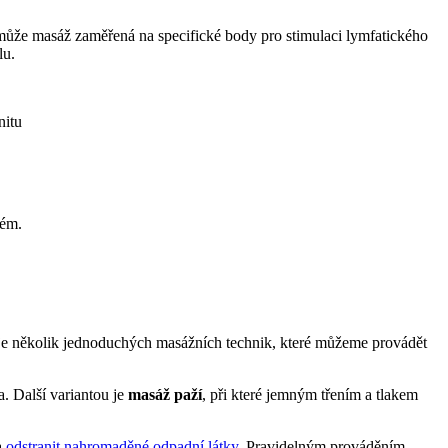
í může masáž zaměřená na specifické body pro stimulaci lymfatického
lu.
nitu
tém.
je několik jednoduchých masážních technik, které můžeme provádět
. Další variantou je
masáž paží
, při které jemným třením a tlakem
a
odstranit nahromaděné odpadní látky
. Pravidelným prováděním