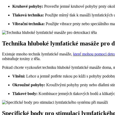
Kruhové pohyby:
Proveďte jemné kruhové pohyby prsty okolo 
Tlaková technika:
Použijte mírný tlak k masáži lymfatických uz
Vibrační technika:
Použijte vibrace prsty nebo speciálního mas
Technika hluboké lymfatické masáže pro de
Existuje mnoho technik lymfatické masáže,
které mohou pomoci detox
odstraňuje toxiny z těla.
Pokud chcete vyzkoušet techniku hluboké lymfatické masáže doma, můž
Vlnění:
Lehce a jemně potřete rukou po kůži s pohyby podobný
Okroužné pohyby:
Krouživými pohyby prsty nebo dlaňmi stimul
Tlakové body:
Kombinace jemných tlakových bodů a klikatýc
Specifické body pro stimulaci lymfatickéh