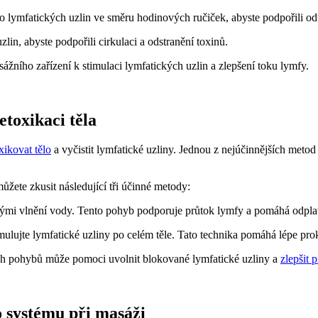
lymfatických uzlin ve směru hodinových ručiček, abyste podpořili od
lin, abyste podpořili cirkulaci a odstranění toxinů.
ážního zařízení k stimulaci lymfatických uzlin a zlepšení toku lymfy.
toxikaci těla
ikovat tělo
a vyčistit lymfatické uzliny. Jednou z nejúčinnějších metod
ete zkusit následující tři účinné metody:
mi vlnění vody. Tento pohyb podporuje průtok lymfy a pomáhá odplavi
ujte lymfatické uzliny po celém těle. Tato technika pomáhá lépe prokr
h pohybů může pomoci uvolnit blokované lymfatické uzliny a
zlepšit 
o systému při masáži