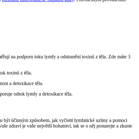
ěřují na podporu toku lymfy a odstranění toxinů z těla. Zde máte 3
ok toxinů z těla.
nost a detoxikace těla.
dporuje odtok lymfy a detoxikace těla.
ou být účinným způsobem, jak vyčistit lymfatické uzliny a pomoci
še zdraví je vaše největší bohatství, tak se o něj postarejte a zkuste