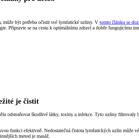
m, může být potřeba očistit své lymfatické uzliny. V
tomto článku se doz
ergie. Připravte se na cestu k optimálnímu zdraví a dobře fungujícímu i
ité je čistit
 odstraňovat škodlivé látky, toxiny a infekce. Tyto uzliny filtrovaly ly
t svou funkci efektivně. Nedostatečná čistota lymfatických uzlin může 
činnějších metod je masáž.