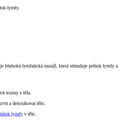
tok lymfy.
 je hluboká lymfatická masáž, která stimuluje průtok lymfy a
t toxiny z těla.
vit a detoxikovat tělo.
průtok lymfy
v těle.