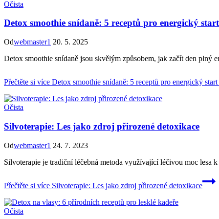
Očista
Detox smoothie snídaně: 5 receptů pro energický star
Od
webmaster1
20. 5. 2025
Detox smoothie snídaně jsou skvělým způsobem, jak začít den plný energ
Přečtěte si více
Detox smoothie snídaně: 5 receptů pro energický start
Očista
Silvoterapie: Les jako zdroj přirozené detoxikace
Od
webmaster1
24. 7. 2023
Silvoterapie je tradiční léčebná metoda využívající léčivou moc lesa k
Přečtěte si více
Silvoterapie: Les jako zdroj přirozené detoxikace
Očista