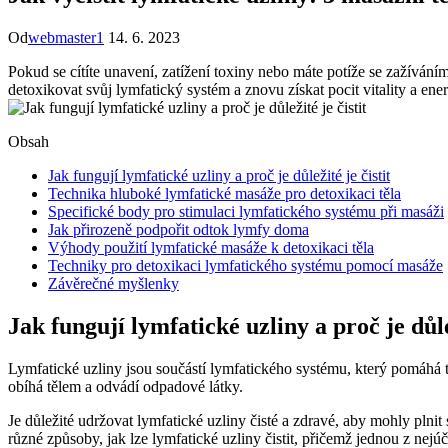
Od
webmaster1
14. 6. 2023
Pokud se cítíte unavení, zatížení toxiny nebo máte potíže se zažívání
detoxikovat svůj lymfatický systém a znovu získat pocit vitality a en
Obsah
Jak fungují lymfatické uzliny a proč je důležité je čistit
Technika hluboké lymfatické masáže pro detoxikaci těla
Specifické body pro stimulaci lymfatického systému při masáži
Jak přirozeně podpořit odtok lymfy doma
Výhody použití lymfatické masáže k detoxikaci těla
Techniky pro detoxikaci lymfatického systému pomocí masáže
Závěrečné myšlenky
Jak fungují lymfatické uzliny a proč je důlež
Lymfatické uzliny jsou součástí lymfatického systému, který pomáhá tělu
obíhá tělem a odvádí odpadové látky.
Je důležité udržovat lymfatické uzliny čisté a zdravé, aby mohly plni
různé způsoby, jak lze lymfatické uzliny čistit, přičemž jednou z nejú