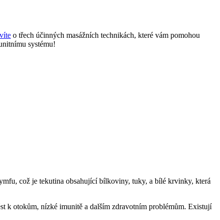
víte
o třech účinných masážních technikách, které vám pomohou
munitnímu systému!
mfu, což je tekutina obsahující bílkoviny, tuky, a bílé krvinky, která
vést k otokům, nízké imunitě a dalším zdravotním problémům. Existují