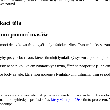
vé zdraví.
kaci těla
tému pomocí masáže
oci detoxikovat tělo a vyčistit lymfatické uzliny. Tyto techniky se zam
yby prsty nebo rukou, které stimulují lymfatický systém a podporují odt
rsty nebo rukou kolem lymfatických uzlin, čímž se podporuje jejich čin
cké body na těle, které jsou spojené s lymfatickými uzlinami. Tím se po
elně se starat o své tělo. Jak jsme se dozvěděli, masážní techniky moh
ma nebo vyhledejte profesionála,
který vám pomůže
s tímto procesem. Va
poděkuje.