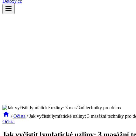
Detoxy.cz
/
Očista
/
Jak vyčistit lymfatické uzliny: 3 masážní techniky pro d
Očista
Jak vyčistit lymfatické uzliny: 3 masážní 