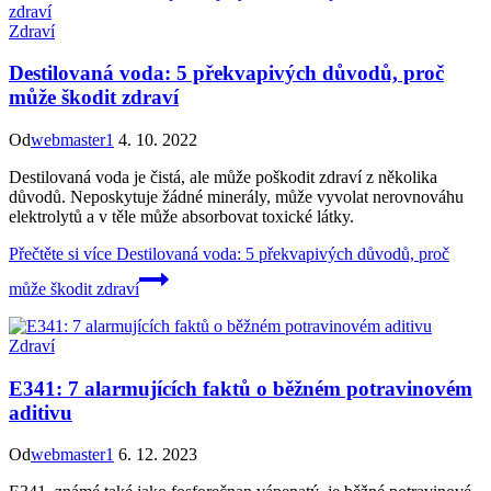
Zdraví
Destilovaná voda: 5 překvapivých důvodů, proč
může škodit zdraví
Od
webmaster1
4. 10. 2022
Destilovaná voda je čistá, ale může poškodit zdraví z několika
důvodů. Neposkytuje žádné minerály, může vyvolat nerovnováhu
elektrolytů a v těle může absorbovat toxické látky.
Přečtěte si více
Destilovaná voda: 5 překvapivých důvodů, proč
může škodit zdraví
Zdraví
E341: 7 alarmujících faktů o běžném potravinovém
aditivu
Od
webmaster1
6. 12. 2023