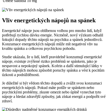
Umělé sladidla
10 mg
Vliv energetických nápojů na spánek
Energetické nápoje jsou oblíbenou volbou pro mnoho lidí, když
potřebují rychlou dávku energie. Nicméně, nový výzkum odhalil
šokující dopady těchto nápojů na psychiku a spánek jednotlivců.
Konzumace energetických nápojů může mít negativní vliv na
kvalitu spánku a celkovou psychickou pohodu.
Studie ukázala, že u lidí, kteří pravidelně konzumují energetické
nápoje, existuje zvýšené riziko problémů se spánkem, jako je
nespavost a nepokojný spánek. Kofein a další stimulující látky v
těchto nápojích mohou způsobit poruchy spánku a vést k pocitům
úzkosti a podrážděnosti.
Je důležité si být vědom těchto dopadů a zvážit svou konzumaci
energetických nápojů. Pokud máte potíže se spánkem nebo
psychickými problémy, zkuste omezit nebo úplně vynechat tyto
nápoje a hledat zdravější způsoby, jak získat energii a podpořit své
zdraví.