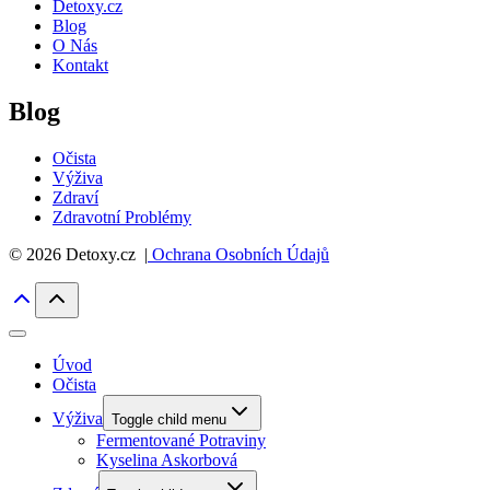
Detoxy.cz
Blog
O Nás
Kontakt
Blog
Očista
Výživa
Zdraví
Zdravotní Problémy
© 2026 Detoxy.cz |
Ochrana Osobních Údajů
Úvod
Očista
Výživa
Toggle child menu
Fermentované Potraviny
Kyselina Askorbová