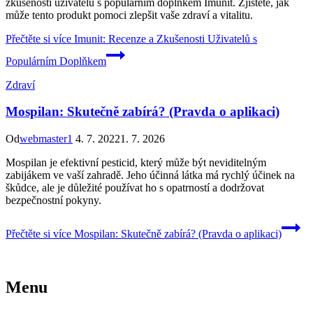
zkušenosti uživatelů s populárním doplňkem Imunit. Zjistěte, jak
může tento produkt pomoci zlepšit vaše zdraví a vitalitu.
Přečtěte si více
Imunit: Recenze a Zkušenosti Uživatelů s
Populárním Doplňkem
Zdraví
Mospilan: Skutečně zabírá? (Pravda o aplikaci)
Od
webmaster1
4. 7. 2022
1. 7. 2026
Mospilan je efektivní pesticid, který může být neviditelným
zabijákem ve vaší zahradě. Jeho účinná látka má rychlý účinek na
škůdce, ale je důležité používat ho s opatrností a dodržovat
bezpečnostní pokyny.
Přečtěte si více
Mospilan: Skutečně zabírá? (Pravda o aplikaci)
Menu