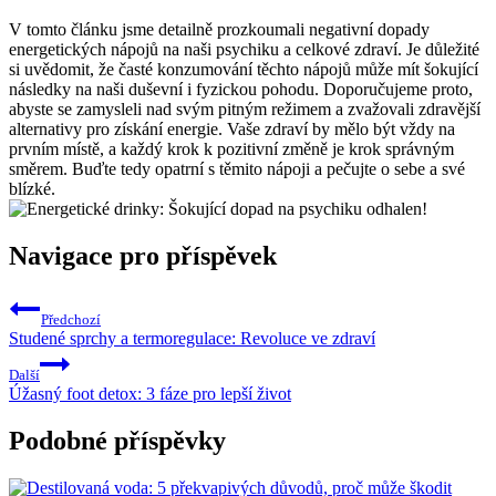
V tomto článku jsme detailně prozkoumali negativní dopady
energetických nápojů na naši psychiku a celkové zdraví. Je důležité
si uvědomit, že časté konzumování těchto nápojů může mít šokující
následky na naši duševní i fyzickou pohodu. Doporučujeme proto,
abyste se zamysleli nad svým pitným režimem a zvažovali zdravější
alternativy pro získání energie. Vaše zdraví by mělo být vždy na
prvním místě, a každý krok k pozitivní změně je krok správným
směrem. Buďte tedy opatrní s těmito nápoji a pečujte o sebe a své
blízké.
Navigace pro příspěvek
Předchozí
Studené sprchy a termoregulace: Revoluce ve zdraví
Další
Úžasný foot detox: 3 fáze pro lepší život
Podobné příspěvky