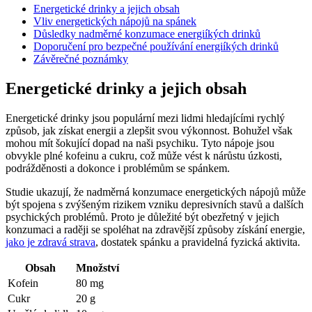
Energetické drinky a jejich obsah
Vliv energetických nápojů na spánek
Důsledky nadměrné konzumace energiíkých drinků
Doporučení pro bezpečné používání energiíkých drinků
Závěrečné poznámky
Energetické drinky a jejich obsah
Energetické drinky jsou populární mezi lidmi hledajícími rychlý
způsob, jak získat energii a zlepšit svou výkonnost. Bohužel však
mohou mít šokující dopad na naši psychiku. Tyto nápoje jsou
obvykle plné kofeinu a cukru, což může vést k nárůstu úzkosti,
podrážděnosti a dokonce i problémům se spánkem.
Studie ukazují, že nadměrná konzumace energetických nápojů může
být spojena s zvýšeným rizikem vzniku depresivních stavů a dalších
psychických problémů. Proto je důležité být obezřetný v jejich
konzumaci a raději se spoléhat na zdravější způsoby získání energie,
jako je zdravá strava
, dostatek spánku a pravidelná fyzická aktivita.
Obsah
Množství
Kofein
80 mg
Cukr
20 g