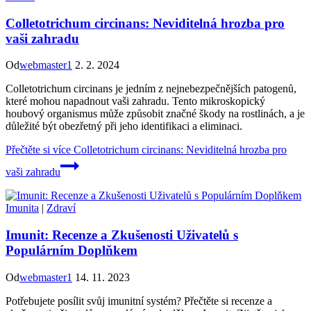
Colletotrichum circinans: Neviditelná hrozba pro
vaši zahradu
Od
webmaster1
2. 2. 2024
Colletotrichum circinans je jedním z nejnebezpečnějších patogenů,
které mohou napadnout vaši zahradu. Tento mikroskopický
houbový organismus může způsobit značné škody na rostlinách, a je
důležité být obezřetný při jeho identifikaci a eliminaci.
Přečtěte si více
Colletotrichum circinans: Neviditelná hrozba pro
vaši zahradu
Imunita
|
Zdraví
Imunit: Recenze a Zkušenosti Uživatelů s
Populárním Doplňkem
Od
webmaster1
14. 11. 2023
Potřebujete posílit svůj imunitní systém? Přečtěte si recenze a