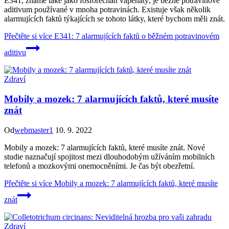
E341, známé také jako fosforečnan vápenatý, je běžné potravinové
aditivum používané v mnoha potravinách. Existuje však několik
alarmujících faktů týkajících se tohoto látky, které bychom měli znát.
Přečtěte si více
E341: 7 alarmujících faktů o běžném potravinovém
aditivu
Zdraví
Mobily a mozek: 7 alarmujících faktů, které musíte
znát
Od
webmaster1
10. 9. 2022
Mobily a mozek: 7 alarmujících faktů, které musíte znát. Nové
studie naznačují spojitost mezi dlouhodobým užíváním mobilních
telefonů a mozkovými onemocněními. Je čas být obezřetní.
Přečtěte si více
Mobily a mozek: 7 alarmujících faktů, které musíte
znát
Zdraví