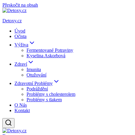
Přeskočit na obsah
Detoxy.cz
Úvod
Očista
Výživa
Fermentované Potraviny
Kyselina Askorbová
Zdraví
Imunita
Otužování
Zdravotní Problémy
Podráždění
Problémy s cholesterolem
Problémy s tlakem
O Nás
Kontakt