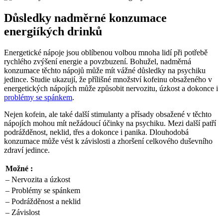
Důsledky nadměrné konzumace
energiíkých drinků
Energetické nápoje jsou oblíbenou volbou mnoha lidí při potřebě
rychlého zvýšení energie a povzbuzení. Bohužel, nadměrná
konzumace těchto nápojů může mít vážné důsledky na psychiku
jedince. Studie ukazují, že přílišné množství kofeinu obsaženého v
energetických nápojích může způsobit nervozitu, úzkost a dokonce i
problémy se spánkem
.
Nejen kofein, ale také další stimulanty a přísady obsažené v těchto
nápojích mohou mít nežádoucí účinky na psychiku. Mezi další patří
podrážděnost, neklid, třes a dokonce i panika. Dlouhodobá
konzumace může vést k závislosti a zhoršení celkového duševního
zdraví jedince.
Možné :
– Nervozita a úzkost
– Problémy se spánkem
– Podrážděnost a neklid
– Závislost