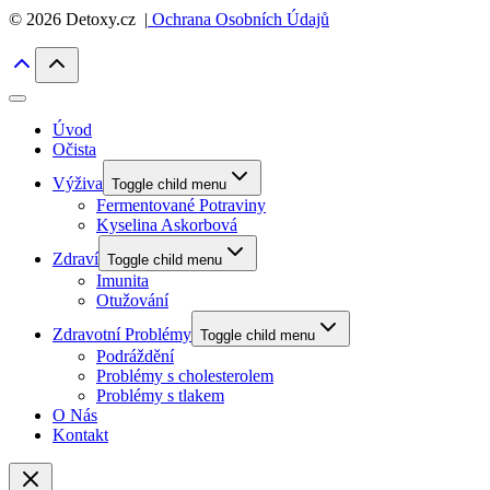
© 2026 Detoxy.cz |
Ochrana Osobních Údajů
Úvod
Očista
Výživa
Toggle child menu
Fermentované Potraviny
Kyselina Askorbová
Zdraví
Toggle child menu
Imunita
Otužování
Zdravotní Problémy
Toggle child menu
Podráždění
Problémy s cholesterolem
Problémy s tlakem
O Nás
Kontakt