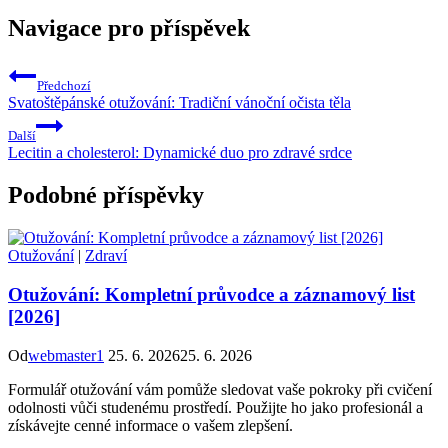
Navigace pro příspěvek
Předchozí
Svatoštěpánské otužování: Tradiční vánoční očista těla
Další
Lecitin a cholesterol: Dynamické duo pro zdravé srdce
Podobné příspěvky
Otužování
|
Zdraví
Otužování: Kompletní průvodce a záznamový list
[2026]
Od
webmaster1
25. 6. 2026
25. 6. 2026
Formulář otužování vám pomůže sledovat vaše pokroky při cvičení
odolnosti vůči studenému prostředí. Použijte ho jako profesionál a
získávejte cenné informace o vašem zlepšení.