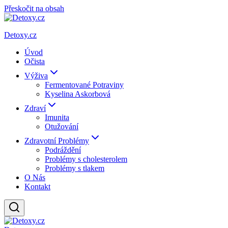
Přeskočit na obsah
Detoxy.cz
Úvod
Očista
Výživa
Fermentované Potraviny
Kyselina Askorbová
Zdraví
Imunita
Otužování
Zdravotní Problémy
Podráždění
Problémy s cholesterolem
Problémy s tlakem
O Nás
Kontakt