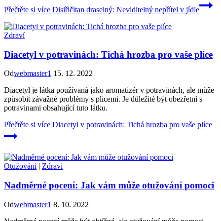
Přečtěte si více
Disiřičitan draselný: Neviditelný nepřítel v jídle
Zdraví
Diacetyl v potravinách: Tichá hrozba pro vaše plíce
Od
webmaster1
15. 12. 2022
Diacetyl je látka používaná jako aromatizér v potravinách, ale může
způsobit závažné problémy s plicemi. Je důležité být obezřetní s
potravinami obsahující tuto látku.
Přečtěte si více
Diacetyl v potravinách: Tichá hrozba pro vaše plíce
Otužování
|
Zdraví
Nadměrné pocení: Jak vám může otužování pomoci
Od
webmaster1
8. 10. 2022