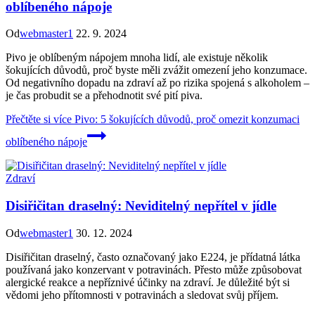
oblíbeného nápoje
Od
webmaster1
22. 9. 2024
Pivo je oblíbeným nápojem mnoha lidí, ale existuje několik
šokujících důvodů, proč byste měli zvážit omezení jeho konzumace.
Od negativního dopadu na zdraví až po rizika spojená s alkoholem –
je čas probudit se a přehodnotit své pití piva.
Přečtěte si více
Pivo: 5 šokujících důvodů, proč omezit konzumaci
oblíbeného nápoje
Zdraví
Disiřičitan draselný: Neviditelný nepřítel v jídle
Od
webmaster1
30. 12. 2024
Disiřičitan draselný, často označovaný jako E224, je přídatná látka
používaná jako konzervant v potravinách. Přesto může způsobovat
alergické reakce a nepříznivé účinky na zdraví. Je důležité být si
vědomi jeho přítomnosti v potravinách a sledovat svůj příjem.