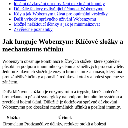
Ideální dávkování pro dosažení maximální imunity
Důležité faktory ovlivňující účinnost Wobenzymu
Kdy a jak Wobenzym užívat pro optimální výsledky
Další výhody správného užívání Wobenzymu
Možné nežádoucí účinky a jak je minimalizovat
Závěrečné poznámky
Jak funguje Wobenzym: Klíčové složky a
mechanismus účinku
Wobenzym obsahuje kombinaci klíčových složek, které společně
působí na podporu imunitního systému a zánětlivých procesů v těle.
Jednou z hlavních složek je enzym bromelaun z ananasu, který má
protizánětlivé účinky a pomáhá redukovat otoky a bolest spojené se
zánětem.
Další klíčovou složkou je enzymy rutin a trypsin, které společně s
bromelaunem působí synergicky na podporu imunitního systému a
zrychlení hojení tkání. Důležité je dodržovat správné dávkování
Wobenzymu pro dosažení maximálních účinků a posílení imunity.
Složka
Účinek
Bromelaun
Protizánětlivé účinky, redukce otoků a bolesti