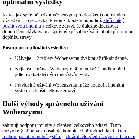
optimální výsledky
Kdy a jak správně užívat Wobenzym pro dosažení optimálních
výsledků? To je otázka, kterou si klade mnoho lidí,
kteří chtějí
posílit svou imunitu
a celkové zdraví. Je důležité dodržovat
doporučené dávkování a správný způsob užívání tohoto přírodního
doplňku stravy.
Postup pro optimální výsledky:
Užívejte 1-2 tablety Wobenzymu dvakrát až třikrát denně.
Nejlepší je užívat Wobenzym 30 minut až 1 hodinu před
jídlem s dostatečným množstvím vody.
Pravidelné užívání Wobenzymu může podpořit imunitní
systém a zlepšit celkové zdraví.
Další výhody správného užívání
Wobenzymu
zahrnují podporu imunity a zlepšení celkového zdraví. Tento
enzymový přípravek obsahuje kombinaci přírodních látek,
které
mohou posílit imunitní systém
a
chránit tělo před různými infekcemi