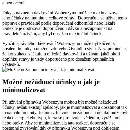
a nemocemi.
Díky správnému dávkování Wobenzymu můžete maximalizovat
jeho účinky na imunitu a celkové zdraví. Doporučuje se užívat tento
přípravek pravidelně podle doporučení odborníků nebo lékaře.
Důležité je dodržovat doporučenou dávku a nezapomínat na
pravidelné užívání, aby byl dosažen maximální účinek.
Využití správného dávkování Wobenzymu může být klíčem k
posílení imunity a udržení zdravého životního stylu. Nezapomínejte,
že konzultace s lékařem ohledně dávkování a užívání jakéhokoli
doplňku stravy je vždy doporučeno pro dosažení optimálních
výsledků.
Možné nežádoucí účinky a jak je
minimalizovat
Při užívání přípravku Wobenzym mohou být možné nežádoucí
účinky, avšak existují způsoby, jak je minimalizovat a dosáhnout tak
maximální imunity. Jedním z hlavních nežádoucích účinků může být
reakce alergického typu, která se projevuje svěděním, vyrážkami
nebo otoky. Aby se minimalizovala tato reakce, doporučuje se
postupné zvyšování dávky přípravku Wobenzym pod dohledem