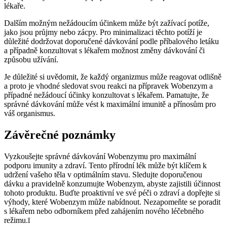
lékaře.
Dalším možným nežádoucím účinkem může být zažívací potíže,
jako jsou průjmy nebo zácpy. Pro minimalizaci těchto potíží je
důležité dodržovat doporučené dávkování podle příbalového letáku
a případně konzultovat s lékařem možnost změny dávkování či
způsobu užívání.
Je důležité si uvědomit, že každý organizmus může reagovat odlišně
a proto je vhodné sledovat svou reakci na přípravek Wobenzym a
případné nežádoucí účinky konzultovat s lékařem. Pamatujte, že
správné dávkování může vést k maximální imunitě a přínosům pro
váš organismus.
Závěrečné poznámky
Vyzkoušejte správné dávkování Wobenzymu pro maximální
podporu imunity a zdraví. Tento přírodní lék může být klíčem k
udržení vašeho těla v optimálním stavu. Sledujte doporučenou
dávku a pravidelně konzumujte Wobenzym, abyste zajistili účinnost
tohoto produktu. Buďte proaktivní ve své péči o zdraví a dopřejte si
výhody, které Wobenzym může nabídnout. Nezapomeňte se poradit
s lékařem nebo odborníkem před zahájením nového léčebného
režimu.ī