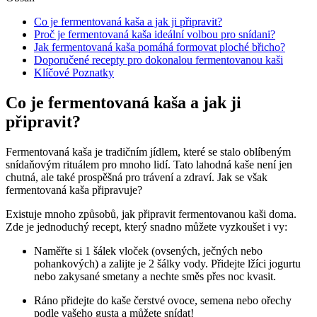
Co je fermentovaná kaša a jak ji připravit?
Proč je fermentovaná kaša ideální volbou pro snídani?
Jak fermentovaná kaša pomáhá formovat ploché břicho?
Doporučené recepty pro dokonalou fermentovanou kaši
Klíčové Poznatky
Co je fermentovaná kaša a jak ji
připravit?
Fermentovaná kaša je tradičním jídlem, které se stalo oblíbeným
snídaňovým rituálem pro mnoho lidí. Tato lahodná kaše není jen
chutná, ale také prospěšná pro trávení a zdraví. Jak se však
fermentovaná kaša připravuje?
Existuje mnoho způsobů, jak připravit fermentovanou kaši doma.
Zde je jednoduchý recept, který snadno můžete vyzkoušet i vy:
Naměřte si 1 šálek vloček (ovsených, ječných nebo
pohankových) a zalijte je 2 šálky vody. Přidejte lžíci jogurtu
nebo zakysané smetany a nechte směs přes noc kvasit.
Ráno přidejte do kaše čerstvé ovoce, semena nebo ořechy
podle vašeho gusta a můžete snídat!