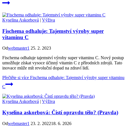
Kyselina Askorbová
|
Výživa
Fischema odhaluje: Tajemství výroby super
vitaminu C
Od
webmaster1
25. 2. 2023
Fischema odhaluje tajemství výroby super vitaminu C. Nový postup
umožňuje získat vysoce účinný vitamin C z přírodních zdrojů. Tato
inovace může mít revoluční dopad na zdraví lidí.
Přečtěte si více
Fischema odhaluje: Tajemství výroby super vitaminu
C
Kyselina Askorbová
|
Výživa
Kyselina askorbová: Čistí opravdu tělo? (Pravda)
Od
webmaster1
23. 2. 2022
18. 6. 2026