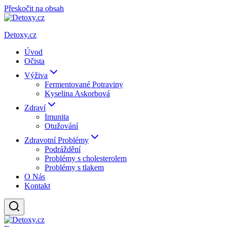
Přeskočit na obsah
Detoxy.cz
Úvod
Očista
Výživa
Fermentované Potraviny
Kyselina Askorbová
Zdraví
Imunita
Otužování
Zdravotní Problémy
Podráždění
Problémy s cholesterolem
Problémy s tlakem
O Nás
Kontakt