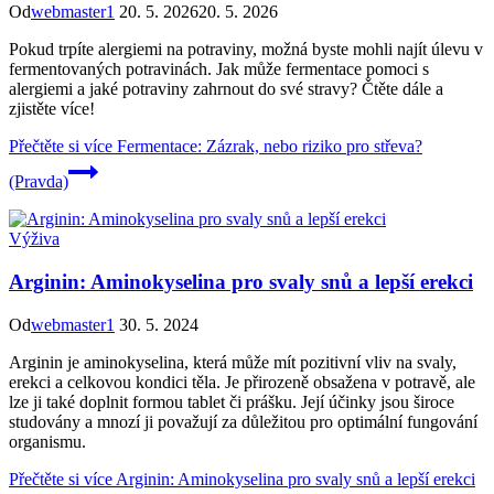
Od
webmaster1
20. 5. 2026
20. 5. 2026
Pokud trpíte alergiemi na potraviny, možná byste mohli najít úlevu v
fermentovaných potravinách. Jak může fermentace pomoci s
alergiemi a jaké potraviny zahrnout do své stravy? Čtěte dále a
zjistěte více!
Přečtěte si více
Fermentace: Zázrak, nebo riziko pro střeva?
(Pravda)
Výživa
Arginin: Aminokyselina pro svaly snů a lepší erekci
Od
webmaster1
30. 5. 2024
Arginin je aminokyselina, která může mít pozitivní vliv na svaly,
erekci a celkovou kondici těla. Je přirozeně obsažena v potravě, ale
lze ji také doplnit formou tablet či prášku. Její účinky jsou široce
studovány a mnozí ji považují za důležitou pro optimální fungování
organismu.
Přečtěte si více
Arginin: Aminokyselina pro svaly snů a lepší erekci