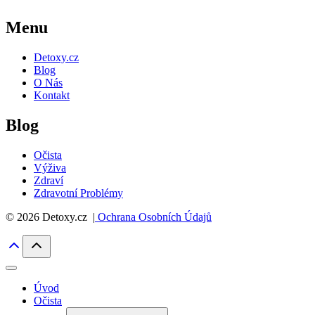
Menu
Detoxy.cz
Blog
O Nás
Kontakt
Blog
Očista
Výživa
Zdraví
Zdravotní Problémy
© 2026 Detoxy.cz |
Ochrana Osobních Údajů
Úvod
Očista