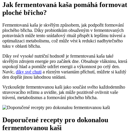
Jak fermentovaná kaša pomáhá formovat
ploché břicho?
Fermentovaná kaša je skvělým způsobem, jak podpořit formování
plochého břicha. Díky probiotikům obsaženým v fermentovaných
potravinách může tento snídaňový rituál přispět k lepšímu trávení a
optimalizaci metabolismu, což může vést k redukci nadbytečného
tuku v oblasti břicha.
Díky své vysoké nutriční hodnotě je fermentovaná kaša také
skvělým zdrojem energie pro začátek dne. Obsahuje vlákninu, která
uspokojí hlad a pomůže udržet energii a výkonnost po celý den.
Navíc,
díky své chuti
a různým variantám příchutí, můžete si každý
den dopřát jinou lahodnou snídani.
Vyzkoušejte fermentovanou kaši jako součást svého každodenního
stravovacího režimu a uvidíte, jak může pozitivně ovlivnit vaše
trávení, metabolismus a formování plochého břicha.
Doporučené recepty pro dokonalou
fermentovanou kaši