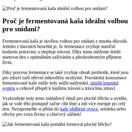
Proč je fermentovaná kaša ideální volbou
pro snídani?
Fermentovaná kaša je skvělou volbou pro snídani z mnoha důvodů.
Jedním z hlavních benefitů je, že fermentace zvyšuje nutriční
hodnotu potraviny a zlepšuje trávení. Díky tomu můžeme dobře
startovat den s optimálním zažíváním a plnohodnotným příjmem
živin.
Díky procesu fermentace se také zvyšuje obsah probiotik, které jsou
pro zdraví naší střevní mikroflóry nezbytné. Pravidelná konzumace
fermentované kaše může tedy snížit nadýmání,
zlepšit imunitní
systém
a celkově přispět k lepšímu trávení a trávicímu zdraví.
Vyzkoušejte tedy tento snídaňový rituál pro ploché břicho a uvidíte,
jak se vaše tělo postupně začne cítit lépe a mít více energie po celý
den. Nezapomeňte si přidat do
kaše oblíbené ovoce
, semínka nebo
ořechy pro extra živiny a chuťový zážitek!