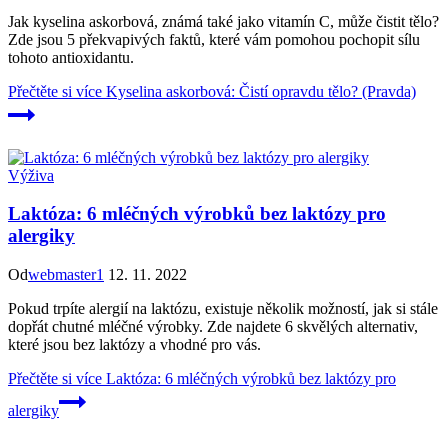
Jak kyselina askorbová, známá také jako vitamín C, může čistit tělo?
Zde jsou 5 překvapivých faktů, které vám pomohou pochopit sílu
tohoto antioxidantu.
Přečtěte si více
Kyselina askorbová: Čistí opravdu tělo? (Pravda)
Výživa
Laktóza: 6 mléčných výrobků bez laktózy pro
alergiky
Od
webmaster1
12. 11. 2022
Pokud trpíte alergií na laktózu, existuje několik možností, jak si stále
dopřát chutné mléčné výrobky. Zde najdete 6 skvělých alternativ,
které jsou bez laktózy a vhodné pro vás.
Přečtěte si více
Laktóza: 6 mléčných výrobků bez laktózy pro
alergiky