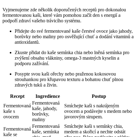
Vyjmenujeme zde několik doporučených receptů pro dokonalou
fermentovanou kaši, které vám pomohou začít den s energií a
podpoří zdraví vašeho trávicího systému.
Přidejte do své fermentované kaše čerstvé ovoce jako jahody,
borůvky nebo maliny pro osvěžující chuť a dodání vitaminů a
antioxidantů.
Zkuste přidat do kaše semínka chia nebo lněná semínka pro
zvýšení obsahu vlákniny, omega-3 mastných kyselin a
podporu zažívání.
Posypte svou kaši ořechy nebo praženou kokosovou
strouhankou pro křupavou texturu a bohatou chuť plnou
zdravých tuků a živin.
Recept
Ingredience
Postup
Fermentovaná
Fermentovaná
Smíchejte kaši s nakrájeným
kaše, jahody,
kaše s
ovocem a podávejte s medem nebo
borůvky,
ovocem
javorovým sirupem.
maliny
Fermentovaná
Smíchejte kaši s semínky chia,
Fermentovaná
kaše, semínka
medem a skořicí a nechte odstát
kaše se