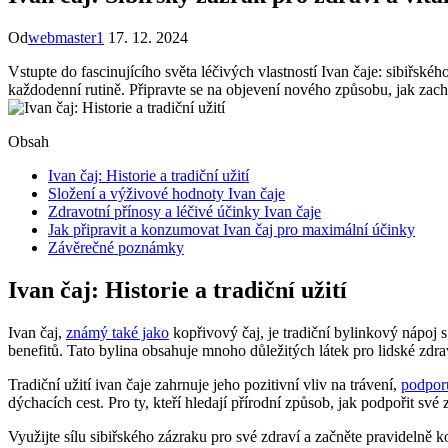
Od
webmaster1
17. 12. 2024
Vstupte do fascinujícího světa léčivých vlastností Ivan čaje: sibiřsk
každodenní rutině. Připravte se na objevení nového způsobu, jak zacho
Obsah
Ivan čaj: Historie a tradiční užití
Složení a výživové hodnoty Ivan čaje
Zdravotní přínosy a léčivé účinky Ivan čaje
Jak připravit a konzumovat Ivan čaj pro maximální účinky
Závěrečné poznámky
Ivan čaj: Historie a tradiční užití
Ivan čaj,
známý také jako
kopřivový čaj, je tradiční bylinkový nápoj s
benefitů. Tato bylina obsahuje mnoho důležitých látek pro lidské zd
Tradiční užití ivan čaje zahrnuje jeho pozitivní vliv na trávení,
podpor
dýchacích cest. Pro ty, kteří hledají přírodní způsob, jak podpořit své z
Využijte sílu sibiřského zázraku pro své zdraví a začněte pravidelně k