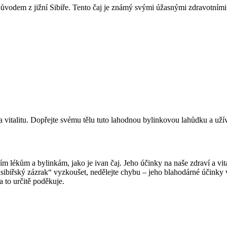
 původem z jižní Sibiře. Tento čaj je známý svými úžasnými zdravotními
 vitalitu. Dopřejte svému tělu tuto lahodnou bylinkovou lahůdku a uží
ním lékům a bylinkám, jako je ivan čaj. Jeho účinky na naše zdraví a vita
„sibiřský zázrak“ vyzkoušet, nedělejte chybu – jeho blahodárné účinky 
a to určitě poděkuje.