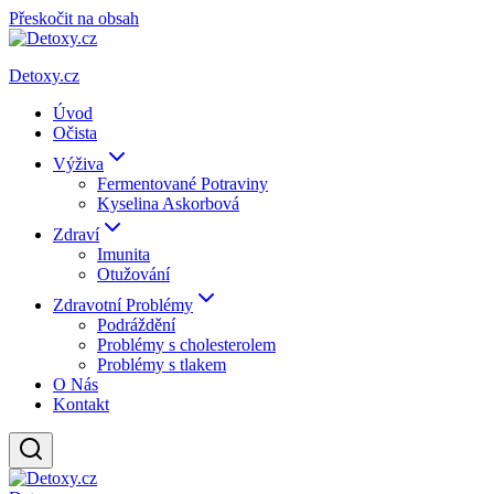
Přeskočit na obsah
Detoxy.cz
Úvod
Očista
Výživa
Fermentované Potraviny
Kyselina Askorbová
Zdraví
Imunita
Otužování
Zdravotní Problémy
Podráždění
Problémy s cholesterolem
Problémy s tlakem
O Nás
Kontakt