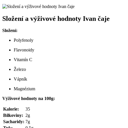
Složení a výživové hodnoty Ivan čaje
Složení:
Polyfenoly
Flavonoidy
Vitamín C
Železo
Vápník
Magnézium
Výživové hodnoty na 100g:
Kalorie:
35
Bílkoviny:
2g
Sacharidy:
7g
Tuk:
0.5g