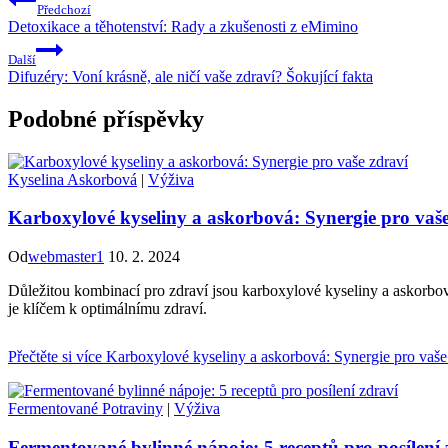
Předchozí
Detoxikace a těhotenství: Rady a zkušenosti z eMimino
Další
Difuzéry: Voní krásně, ale ničí vaše zdraví? Šokující fakta
Podobné příspěvky
Kyselina Askorbová
|
Výživa
Karboxylové kyseliny a askorbová: Synergie pro vaše
Od
webmaster1
10. 2. 2024
Důležitou kombinací pro zdraví jsou karboxylové kyseliny a askorbová
je klíčem k optimálnímu zdraví.
Přečtěte si více
Karboxylové kyseliny a askorbová: Synergie pro vaše
Fermentované Potraviny
|
Výživa
Fermentované bylinné nápoje: 5 receptů pro posílení 