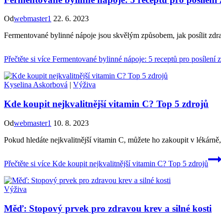
Od
webmaster1
22. 6. 2023
Fermentované bylinné nápoje jsou skvělým způsobem, jak posílit zdraví
Přečtěte si více
Fermentované bylinné nápoje: 5 receptů pro posílení z
Kyselina Askorbová
|
Výživa
Kde koupit nejkvalitnější vitamin C? Top 5 zdrojů
Od
webmaster1
10. 8. 2023
Pokud hledáte nejkvalitnější vitamin C, můžete ho zakoupit v lékárně
Přečtěte si více
Kde koupit nejkvalitnější vitamin C? Top 5 zdrojů
Výživa
Měď: Stopový prvek pro zdravou krev a silné kosti