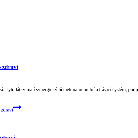
 zdraví
. Tyto látky mají synergický účinek na imunitní a trávicí systém, podpo
 zdraví
zdraví