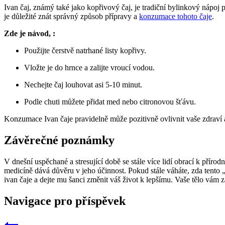
Ivan čaj, známý také jako kopřivový čaj, je tradiční bylinkový nápoj
je důležité znát správný způsob přípravy a
konzumace tohoto čaje
.
Zde je návod, :
Použijte čerstvě natrhané listy kopřivy.
Vložte je do hrnce a zalijte vroucí vodou.
Nechejte čaj louhovat asi 5-10 minut.
Podle chuti můžete přidat med nebo citronovou šťávu.
Konzumace Ivan čaje pravidelně může pozitivně ovlivnit vaše zdraví a
Závěrečné poznámky
V dnešní uspěchané a stresující době se stále více lidí obrací k přírod
medicíně dává důvěru v jeho účinnost. Pokud stále váháte, zda tento 
ivan čaje a dejte mu šanci změnit váš život k lepšímu. Vaše tělo vám z
Navigace pro příspěvek