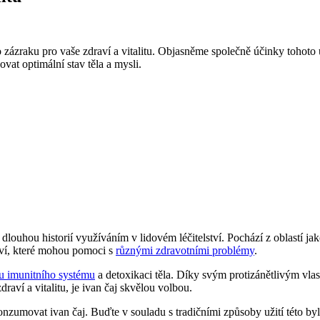
ého zázraku pro vaše zdraví a vitalitu. Objasněme společně účinky toho
vat optimální stav těla a mysli.
 dlouhou historií využíváním v lidovém léčitelství. Pochází z oblastí ja
raví, které mohou pomoci s
různými zdravotními problémy
.
u imunitního systému
a detoxikaci těla. Díky svým protizánětlivým vla
draví a vitalitu, je ivan čaj skvělou volbou.
onzumovat ivan čaj. Buďte v souladu s tradičními způsoby užití této byli