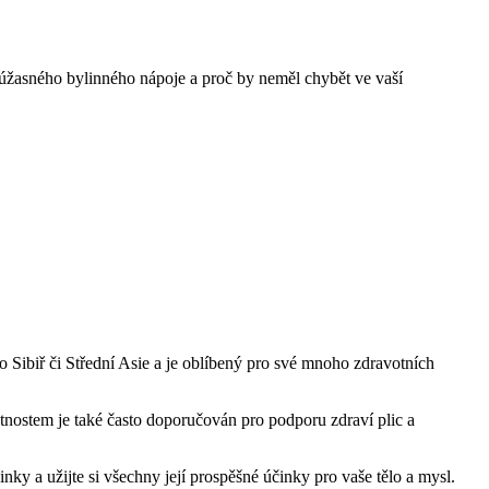
to úžasného bylinného nápoje a proč by neměl chybět ve vaší
ko Sibiř či Střední Asie a je oblíbený pro své mnoho zdravotních
stnostem je také často doporučován pro podporu zdraví plic a
nky a užijte si všechny její prospěšné účinky pro vaše tělo a mysl.