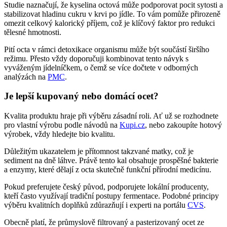
Studie naznačují, že kyselina octová může podporovat pocit sytosti a
stabilizovat hladinu cukru v krvi po jídle. To vám pomůže přirozeně
omezit celkový kalorický příjem, což je klíčový faktor pro redukci
tělesné hmotnosti.
Pití octa v rámci detoxikace organismu může být součástí širšího
režimu. Přesto vždy doporučuji kombinovat tento návyk s
vyváženým jídelníčkem, o čemž se více dočtete v odborných
analýzách na
PMC
.
Je lepší kupovaný nebo domácí ocet?
Kvalita produktu hraje při výběru zásadní roli. Ať už se rozhodnete
pro vlastní výrobu podle návodů na
Kupi.cz
, nebo zakoupíte hotový
výrobek, vždy hledejte bio kvalitu.
Důležitým ukazatelem je přítomnost takzvané matky, což je
sediment na dně láhve. Právě tento kal obsahuje prospěšné bakterie
a enzymy, které dělají z octa skutečně funkční přírodní medicínu.
Pokud preferujete český původ, podporujete lokální producenty,
kteří často využívají tradiční postupy fermentace. Podobné principy
výběru kvalitních doplňků zdůrazňují i experti na portálu
CVS
.
Obecně platí, že průmyslově filtrovaný a pasterizovaný ocet ze