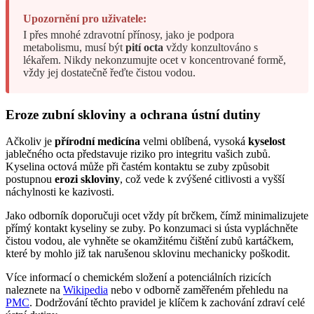
Upozornění pro uživatele:
I přes mnohé zdravotní přínosy, jako je podpora
metabolismu, musí být
pití octa
vždy konzultováno s
lékařem. Nikdy nekonzumujte ocet v koncentrované formě,
vždy jej dostatečně řeďte čistou vodou.
Eroze zubní skloviny a ochrana ústní dutiny
Ačkoliv je
přírodní medicína
velmi oblíbená, vysoká
kyselost
jablečného octa představuje riziko pro integritu vašich zubů.
Kyselina octová může při častém kontaktu se zuby způsobit
postupnou
erozi skloviny
, což vede k zvýšené citlivosti a vyšší
náchylnosti ke kazivosti.
Jako odborník doporučuji ocet vždy pít brčkem, čímž minimalizujete
přímý kontakt kyseliny se zuby. Po konzumaci si ústa vypláchněte
čistou vodou, ale vyhněte se okamžitému čištění zubů kartáčkem,
které by mohlo již tak narušenou sklovinu mechanicky poškodit.
Více informací o chemickém složení a potenciálních rizicích
naleznete na
Wikipedia
nebo v odborně zaměřeném přehledu na
PMC
. Dodržování těchto pravidel je klíčem k zachování zdraví celé