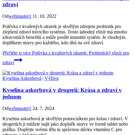
zdraví
Od
webmaster1
11. 10. 2022
Polévka z kvašených okurek je skvělým zdrojem probiotik pro
zlepšení zdraví trávicího systému. Tento lahodný elixír má mnoho
zdravotních benefitů a může posílit imunitní systém. Je vhodným
doplňkem stravy pro každého, kdo dbá na své zdraví.
Přečtěte si více
Polévka z kvašených okurek: Probiotický elixír pro
zdraví
Kyselina Askorbová
|
Výživa
Kyselina askorbová v drogerii: Krása a zdraví v
jednom
Od
webmaster1
24. 7. 2024
Kyselina askorbová je skvělým pomocníkem pro krásu i zdraví. V
drogeriích ji můžete najít jako doplněk stravy ve formě tablet nebo
prášku. Dopřejte svému tělu tu správnou dávku vitamínu C pro
zdravou a krásnou pleť.