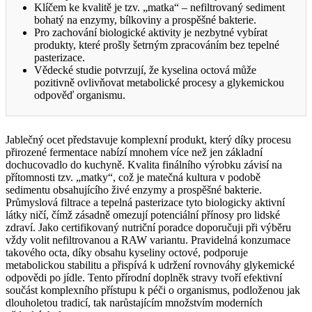
Klíčem ke kvalitě je tzv. „matka“ – nefiltrovaný sediment
bohatý na enzymy, bílkoviny a prospěšné bakterie.
Pro zachování biologické aktivity je nezbytné vybírat
produkty, které prošly šetrným zpracováním bez tepelné
pasterizace.
Vědecké studie potvrzují, že kyselina octová může
pozitivně ovlivňovat metabolické procesy a glykemickou
odpověď organismu.
Jablečný ocet představuje komplexní produkt, který díky procesu
přirozené fermentace nabízí mnohem více než jen základní
dochucovadlo do kuchyně. Kvalita finálního výrobku závisí na
přítomnosti tzv. „matky“, což je matečná kultura v podobě
sedimentu obsahujícího živé enzymy a prospěšné bakterie.
Průmyslová filtrace a tepelná pasterizace tyto biologicky aktivní
látky ničí, čímž zásadně omezují potenciální přínosy pro lidské
zdraví. Jako certifikovaný nutriční poradce doporučuji při výběru
vždy volit nefiltrovanou a RAW variantu. Pravidelná konzumace
takového octa, díky obsahu kyseliny octové, podporuje
metabolickou stabilitu a přispívá k udržení rovnováhy glykemické
odpovědi po jídle. Tento přírodní doplněk stravy tvoří efektivní
součást komplexního přístupu k péči o organismus, podloženou jak
dlouholetou tradicí, tak narůstajícím množstvím moderních