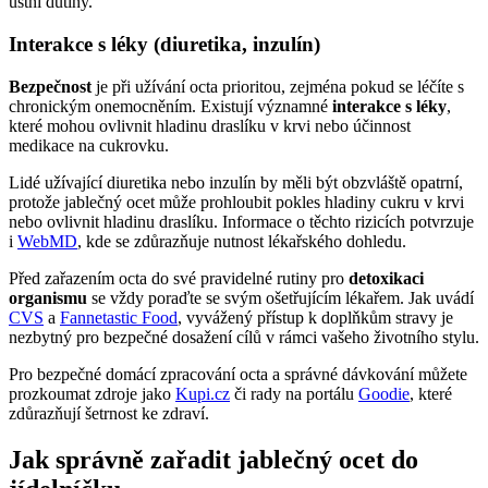
ústní dutiny.
Interakce s léky (diuretika, inzulín)
Bezpečnost
je při užívání octa prioritou, zejména pokud se léčíte s
chronickým onemocněním. Existují významné
interakce s léky
,
které mohou ovlivnit hladinu draslíku v krvi nebo účinnost
medikace na cukrovku.
Lidé užívající diuretika nebo inzulín by měli být obzvláště opatrní,
protože jablečný ocet může prohloubit pokles hladiny cukru v krvi
nebo ovlivnit hladinu draslíku. Informace o těchto rizicích potvrzuje
i
WebMD
, kde se zdůrazňuje nutnost lékařského dohledu.
Před zařazením octa do své pravidelné rutiny pro
detoxikaci
organismu
se vždy poraďte se svým ošetřujícím lékařem. Jak uvádí
CVS
a
Fannetastic Food
, vyvážený přístup k doplňkům stravy je
nezbytný pro bezpečné dosažení cílů v rámci vašeho životního stylu.
Pro bezpečné domácí zpracování octa a správné dávkování můžete
prozkoumat zdroje jako
Kupi.cz
či rady na portálu
Goodie
, které
zdůrazňují šetrnost ke zdraví.
Jak správně zařadit jablečný ocet do