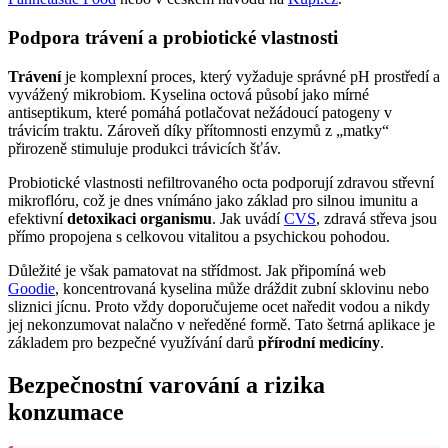
Podpora trávení a probiotické vlastnosti
Trávení
je komplexní proces, který vyžaduje správné pH prostředí a
vyvážený mikrobiom. Kyselina octová působí jako mírné
antiseptikum, které pomáhá potlačovat nežádoucí patogeny v
trávicím traktu. Zároveň díky přítomnosti enzymů z „matky“
přirozeně stimuluje produkci trávicích šťáv.
Probiotické vlastnosti nefiltrovaného octa podporují zdravou střevní
mikroflóru, což je dnes vnímáno jako základ pro silnou imunitu a
efektivní
detoxikaci organismu
. Jak uvádí
CVS
, zdravá střeva jsou
přímo propojena s celkovou vitalitou a psychickou pohodou.
Důležité je však pamatovat na střídmost. Jak připomíná web
Goodie
, koncentrovaná kyselina může dráždit zubní sklovinu nebo
sliznici jícnu. Proto vždy doporučujeme ocet naředit vodou a nikdy
jej nekonzumovat nalačno v neředěné formě. Tato šetrná aplikace je
základem pro bezpečné využívání darů
přírodní medicíny
.
Bezpečnostní varování a rizika
konzumace