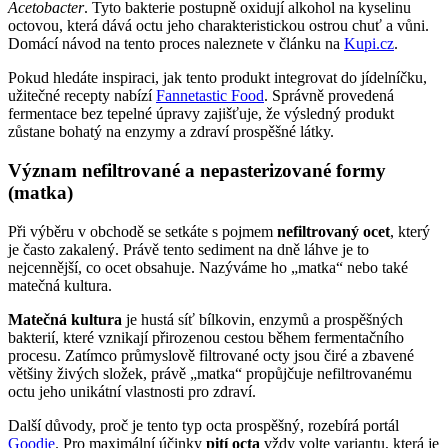
Acetobacter
. Tyto bakterie postupně oxidují alkohol na kyselinu
octovou, která dává octu jeho charakteristickou ostrou chuť a vůni.
Domácí návod na tento proces naleznete v článku na
Kupi.cz
.
Pokud hledáte inspiraci, jak tento produkt integrovat do jídelníčku,
užitečné recepty nabízí
Fannetastic Food
. Správně provedená
fermentace bez tepelné úpravy zajišťuje, že výsledný produkt
zůstane bohatý na enzymy a zdraví prospěšné látky.
Význam nefiltrované a nepasterizované formy
(matka)
Při výběru v obchodě se setkáte s pojmem
nefiltrovaný ocet
, který
je často zakalený. Právě tento sediment na dně láhve je to
nejcennější, co ocet obsahuje. Nazýváme ho „matka“ nebo také
matečná kultura.
Matečná kultura
je hustá síť bílkovin, enzymů a prospěšných
bakterií, které vznikají přirozenou cestou během fermentačního
procesu. Zatímco průmyslově filtrované octy jsou čiré a zbavené
většiny živých složek, právě „matka“ propůjčuje nefiltrovanému
octu jeho unikátní vlastnosti pro zdraví.
Další důvody, proč je tento typ octa prospěšný, rozebírá portál
Goodie
. Pro maximální účinky
pití octa
vždy volte variantu, která je