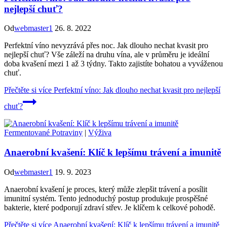
nejlepší chuť?
Od
webmaster1
26. 8. 2022
Perfektní víno nevyzrává přes noc. Jak dlouho nechat kvasit pro
nejlepší chuť? Vše záleží na druhu vína, ale v průměru je ideální
doba kvašení mezi 1 až 3 týdny. Takto zajistíte bohatou a vyváženou
chuť.
Přečtěte si více
Perfektní víno: Jak dlouho nechat kvasit pro nejlepší
chuť?
Fermentované Potraviny
|
Výživa
Anaerobní kvašení: Klíč k lepšímu trávení a imunitě
Od
webmaster1
19. 9. 2023
Anaerobní kvašení je proces, který může zlepšit trávení a posílit
imunitní systém. Tento jednoduchý postup produkuje prospěšné
bakterie, které podporují zdraví střev. Je klíčem k celkové pohodě.
Přečtěte si více
Anaerobní kvašení: Klíč k lepšímu trávení a imunitě