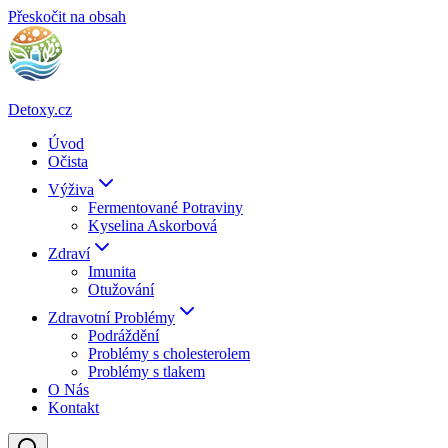
Přeskočit na obsah
Detoxy.cz
Úvod
Očista
Výživa
Fermentované Potraviny
Kyselina Askorbová
Zdraví
Imunita
Otužování
Zdravotní Problémy
Podráždění
Problémy s cholesterolem
Problémy s tlakem
O Nás
Kontakt