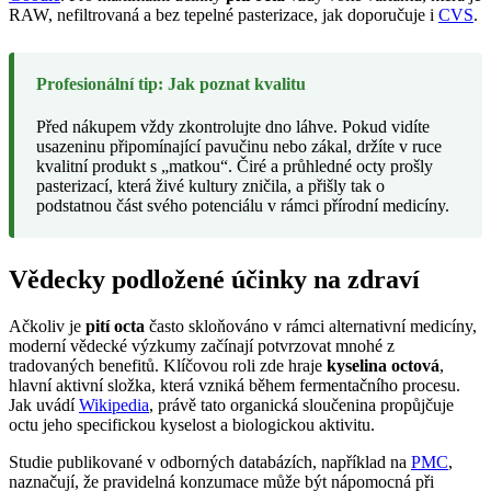
RAW, nefiltrovaná a bez tepelné pasterizace, jak doporučuje i
CVS
.
Profesionální tip: Jak poznat kvalitu
Před nákupem vždy zkontrolujte dno láhve. Pokud vidíte
usazeninu připomínající pavučinu nebo zákal, držíte v ruce
kvalitní produkt s „matkou“. Čiré a průhledné octy prošly
pasterizací, která živé kultury zničila, a přišly tak o
podstatnou část svého potenciálu v rámci přírodní medicíny.
Vědecky podložené účinky na zdraví
Ačkoliv je
pití octa
často skloňováno v rámci alternativní medicíny,
moderní vědecké výzkumy začínají potvrzovat mnohé z
tradovaných benefitů. Klíčovou roli zde hraje
kyselina octová
,
hlavní aktivní složka, která vzniká během fermentačního procesu.
Jak uvádí
Wikipedia
, právě tato organická sloučenina propůjčuje
octu jeho specifickou kyselost a biologickou aktivitu.
Studie publikované v odborných databázích, například na
PMC
,
naznačují, že pravidelná konzumace může být nápomocná při