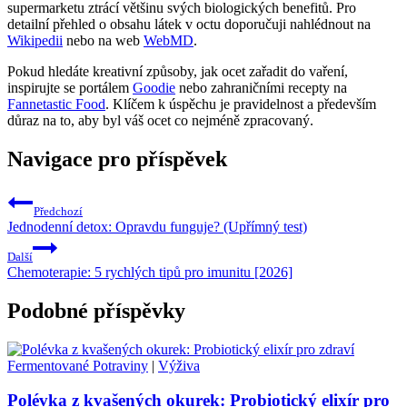
supermarketu ztrácí většinu svých biologických benefitů. Pro
detailní přehled o obsahu látek v octu doporučuji nahlédnout na
Wikipedii
nebo na web
WebMD
.
Pokud hledáte kreativní způsoby, jak ocet zařadit do vaření,
inspirujte se portálem
Goodie
nebo zahraničními recepty na
Fannetastic Food
. Klíčem k úspěchu je pravidelnost a především
důraz na to, aby byl váš ocet co nejméně zpracovaný.
Navigace pro příspěvek
Předchozí
Jednodenní detox: Opravdu funguje? (Upřímný test)
Další
Chemoterapie: 5 rychlých tipů pro imunitu [2026]
Podobné příspěvky
Fermentované Potraviny
|
Výživa
Polévka z kvašených okurek: Probiotický elixír pro