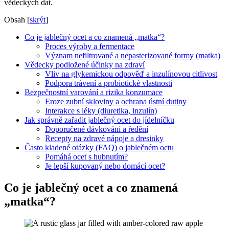
vědeckých dat.
Obsah
[
skrýt
]
Co je jablečný ocet a co znamená „matka“?
Proces výroby a fermentace
Význam nefiltrované a nepasterizované formy (matka)
Vědecky podložené účinky na zdraví
Vliv na glykemickou odpověď a inzulínovou citlivost
Podpora trávení a probiotické vlastnosti
Bezpečnostní varování a rizika konzumace
Eroze zubní skloviny a ochrana ústní dutiny
Interakce s léky (diuretika, inzulín)
Jak správně zařadit jablečný ocet do jídelníčku
Doporučené dávkování a ředění
Recepty na zdravé nápoje a dresinky
Často kladené otázky (FAQ) o jablečném octu
Pomáhá ocet s hubnutím?
Je lepší kupovaný nebo domácí ocet?
Co je jablečný ocet a co znamená
„matka“?