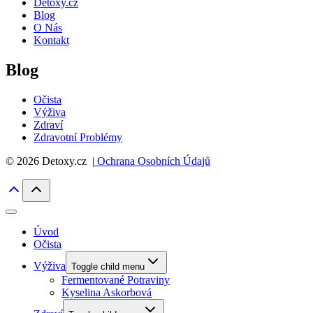
Detoxy.cz
Blog
O Nás
Kontakt
Blog
Očista
Výživa
Zdraví
Zdravotní Problémy
© 2026 Detoxy.cz |
Ochrana Osobních Údajů
Úvod
Očista
Výživa
Toggle child menu
Fermentované Potraviny
Kyselina Askorbová