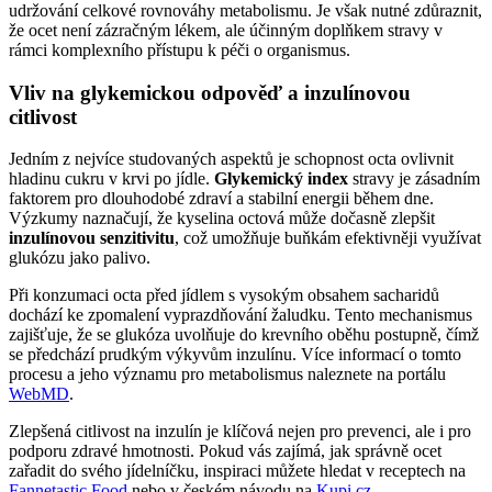
udržování celkové rovnováhy metabolismu. Je však nutné zdůraznit,
že ocet není zázračným lékem, ale účinným doplňkem stravy v
rámci komplexního přístupu k péči o organismus.
Vliv na glykemickou odpověď a inzulínovou
citlivost
Jedním z nejvíce studovaných aspektů je schopnost octa ovlivnit
hladinu cukru v krvi po jídle.
Glykemický index
stravy je zásadním
faktorem pro dlouhodobé zdraví a stabilní energii během dne.
Výzkumy naznačují, že kyselina octová může dočasně zlepšit
inzulínovou senzitivitu
, což umožňuje buňkám efektivněji využívat
glukózu jako palivo.
Při konzumaci octa před jídlem s vysokým obsahem sacharidů
dochází ke zpomalení vyprazdňování žaludku. Tento mechanismus
zajišťuje, že se glukóza uvolňuje do krevního oběhu postupně, čímž
se předchází prudkým výkyvům inzulínu. Více informací o tomto
procesu a jeho významu pro metabolismus naleznete na portálu
WebMD
.
Zlepšená citlivost na inzulín je klíčová nejen pro prevenci, ale i pro
podporu zdravé hmotnosti. Pokud vás zajímá, jak správně ocet
zařadit do svého jídelníčku, inspiraci můžete hledat v receptech na
Fannetastic Food
nebo v českém návodu na
Kupi.cz
.