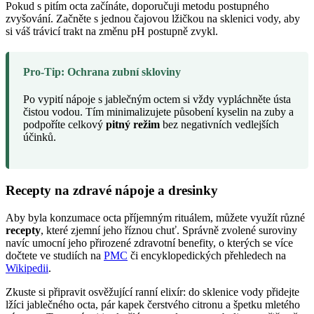
Pokud s pitím octa začínáte, doporučuji metodu postupného
zvyšování. Začněte s jednou čajovou lžičkou na sklenici vody, aby
si váš trávicí trakt na změnu pH postupně zvykl.
Pro-Tip: Ochrana zubní skloviny
Po vypití nápoje s jablečným octem si vždy vypláchněte ústa
čistou vodou. Tím minimalizujete působení kyselin na zuby a
podpoříte celkový
pitný režim
bez negativních vedlejších
účinků.
Recepty na zdravé nápoje a dresinky
Aby byla konzumace octa příjemným rituálem, můžete využít různé
recepty
, které zjemní jeho říznou chuť. Správně zvolené suroviny
navíc umocní jeho přirozené zdravotní benefity, o kterých se více
dočtete ve studiích na
PMC
či encyklopedických přehledech na
Wikipedii
.
Zkuste si připravit osvěžující ranní elixír: do sklenice vody přidejte
lžíci jablečného octa, pár kapek čerstvého citronu a špetku mletého