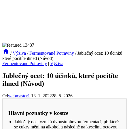
/
Výživa
/
Fermentované Potraviny
/
Jablečný ocet: 10 účinků,
které pocítíte ihned (Návod)
Fermentované Potraviny
|
Výživa
Jablečný ocet: 10 účinků, které pocítíte
ihned (Návod)
Od
webmaster1
13. 1. 2022
28. 5. 2026
Hlavní poznatky v kostce
Jablečný ocet vzniká dvoustupňovou fermentací, při které
se cukry mění na alkohol a následně na kyselinu octovou.