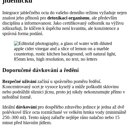
jídelníčku
Integrace jablečného octa do vašeho denního režimu vyžaduje nejen
znalost jeho přínosů pro
detoxikaci organismu
, ale především
disciplínu a informovanost. Jako certifikovaný odborník na výživu
zdůrazňuji, že klíčem k úspěchu není kvantita, ale konzistence a
správná forma podání.
Doporučené dávkování a ředění
Bezpečné užívání
začíná u správného poměru ředění.
Koncentrovaný ocet je vysoce kyselý a může poškodit sklovinu
nebo podráždit sliznici jícnu, proto jej nikdy nekonzumujte přímo v
neředěné formě.
Ideální
dávkování
pro dospělého zdravého jedince je jedna až dvě
polévkové lžíce octa rozmíchané ve velkém hrnku vody (minimálně
250–300 ml). Tento nápoj zařaďte nejlépe ráno nalačno nebo 15
minut před hlavním jídlem.