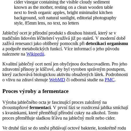
Jablečný ocet je přírodní produkt s dlouhou historií, který se v
tradičním lidovém léčitelství využívá již po staletí. V moderní době
zažívá renesanci jako oblíbený pomocník při
detoxikaci organismu
a podpoře metabolických funkcí. Více informací o jeho původu
naleznete na
Wikipedii
.
Kvalitní jablečný ocet není jen obyčejnou dochucovadlem. Pro jeho
zdravotní přínosy je klíčové, aby byl vyroben správným postupem,
který zachovává biologickou aktivitu obsažených látek. Podrobnosti
o vlivu na zdraví shrnuje
WebMD
či odborná studie na
PMC
.
Proces výroby a fermentace
Výroba jablečného octa je fascinující proces založený na
dvoustupňové
fermentaci
. V první fázi se rozdrcená jablka smíchají
s kvasinkami, které přeměňují přírodní cukry na alkohol. Tento
proces přeměňuje sladkou šťávu na jablečný mošt nebo cider.
Ve druhé fázi se do směsi přidávají octové bakterie, konkrétně rodu