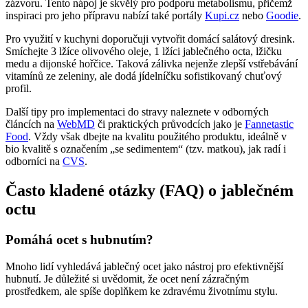
zázvoru. Tento nápoj je skvělý pro podporu metabolismu, přičemž
inspiraci pro jeho přípravu nabízí také portály
Kupi.cz
nebo
Goodie
.
Pro využití v kuchyni doporučuji vytvořit domácí salátový dresink.
Smíchejte 3 lžíce olivového oleje, 1 lžíci jablečného octa, lžičku
medu a dijonské hořčice. Taková zálivka nejenže zlepší vstřebávání
vitamínů ze zeleniny, ale dodá jídelníčku sofistikovaný chuťový
profil.
Další tipy pro implementaci do stravy naleznete v odborných
článcích na
WebMD
či praktických průvodcích jako je
Fannetastic
Food
. Vždy však dbejte na kvalitu použitého produktu, ideálně v
bio kvalitě s označením „se sedimentem“ (tzv. matkou), jak radí i
odborníci na
CVS
.
Často kladené otázky (FAQ) o jablečném
octu
Pomáhá ocet s hubnutím?
Mnoho lidí vyhledává jablečný ocet jako nástroj pro efektivnější
hubnutí. Je důležité si uvědomit, že ocet není zázračným
prostředkem, ale spíše doplňkem ke zdravému životnímu stylu.