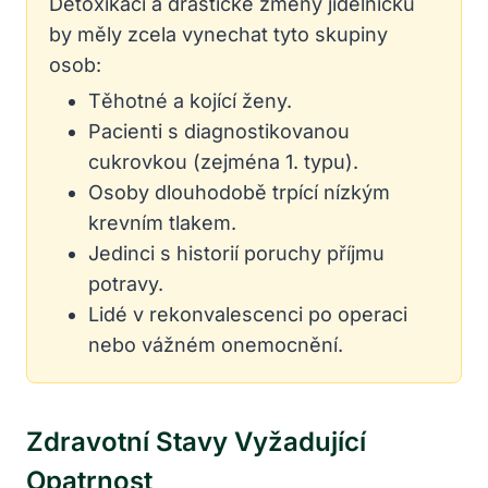
Detoxikaci a drastické změny jídelníčku
by měly zcela vynechat tyto skupiny
osob:
Těhotné a kojící ženy.
Pacienti s diagnostikovanou
cukrovkou (zejména 1. typu).
Osoby dlouhodobě trpící nízkým
krevním tlakem.
Jedinci s historií poruchy příjmu
potravy.
Lidé v rekonvalescenci po operaci
nebo vážném onemocnění.
Zdravotní Stavy Vyžadující
Opatrnost