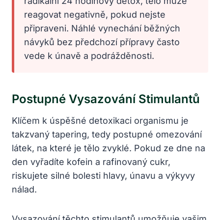
radikální 24 hodinový detox, tělo může
reagovat negativně, pokud nejste
připraveni. Náhlé vynechání běžných
návyků bez předchozí přípravy často
vede k únavě a podrážděnosti.
Postupné Vysazování Stimulantů
Klíčem k úspěšné detoxikaci organismu je
takzvaný tapering, tedy postupné omezování
látek, na které je tělo zvyklé. Pokud ze dne na
den vyřadíte kofein a rafinovaný cukr,
riskujete silné bolesti hlavy, únavu a výkyvy
nálad.
Vysazování těchto stimulantů umožňuje vašim