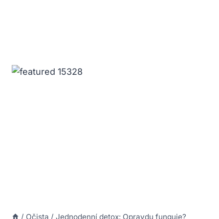
/
Očista
/
Jednodenní detox: Opravdu funguje?