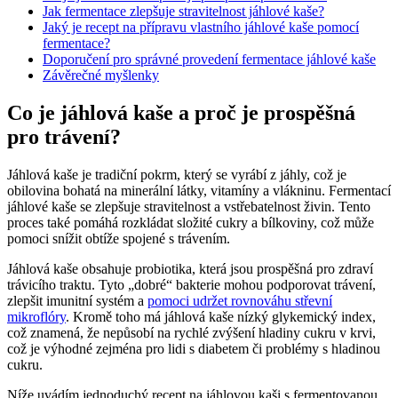
Jak fermentace zlepšuje stravitelnost jáhlové kaše?
Jaký je recept na přípravu vlastního jáhlové kaše pomocí
fermentace?
Doporučení pro správné provedení fermentace jáhlové kaše
Závěrečné myšlenky
Co je jáhlová kaše a proč je prospěšná
pro trávení?
Jáhlová kaše je tradiční pokrm, který se vyrábí z jáhly, což je
obilovina bohatá na minerální látky, vitamíny a vlákninu. Fermentací
jáhlové kaše se zlepšuje stravitelnost a vstřebatelnost živin. Tento
proces také pomáhá rozkládat složité cukry a bílkoviny, což může
pomoci snížit obtíže spojené s trávením.
Jáhlová kaše obsahuje probiotika, která jsou prospěšná pro zdraví
trávicího traktu. Tyto „dobré“ bakterie mohou podporovat trávení,
zlepšit imunitní systém a
pomoci udržet rovnováhu střevní
mikroflóry
. Kromě toho má jáhlová kaše nízký glykemický index,
což znamená, že nepůsobí na rychlé zvýšení hladiny cukru v krvi,
což je výhodné zejména pro lidi s diabetem či problémy s hladinou
cukru.
Níže uvádím jednoduchý recept na jáhlovou kaši s fermentovanou