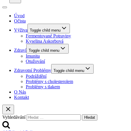
Úvod
Očista
Výživa
Toggle child menu
Fermentované Potraviny
Kyselina Askorbová
Zdraví
Toggle child menu
Imunita
Otužování
Zdravotní Problémy
Toggle child menu
Podráždění
Problémy s cholesterolem
Problémy s tlakem
O Nás
Kontakt
Vyhledávání