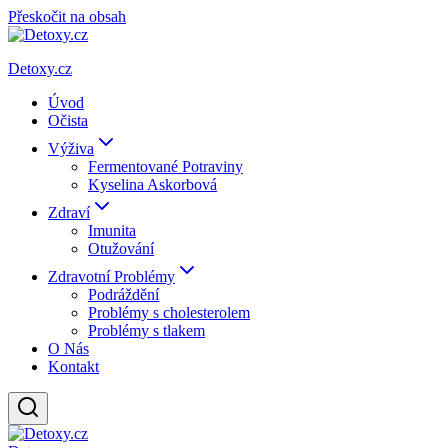
Přeskočit na obsah
Detoxy.cz
Úvod
Očista
Výživa
Fermentované Potraviny
Kyselina Askorbová
Zdraví
Imunita
Otužování
Zdravotní Problémy
Podráždění
Problémy s cholesterolem
Problémy s tlakem
O Nás
Kontakt