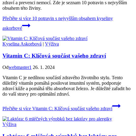
zdraví a prevenci nemocí. Zde je seznam 10 potravin s nejvyšším
obsahem této živiny.
Přečtěte si více
10 potravin s nejvyšším obsahem kyseliny
askorbové
Kyselina Askorbová
|
Výživa
Vitamin C: Klíčová součást vašeho zdraví
Od
webmaster1
26. 1. 2024
Vitamin C je nedílnou součástí zdravého životního stylu. Tento
důležitý vitamín pomáhá posilovat imunitní systém, podporuje
zdraví kůže a pomáhá tělu absorbovat železo. Je důležité zařadit ho
do vaší stravy pro optimální zdraví.
Přečtěte si více
Vitamin C: Klíčová součást vašeho zdraví
Výživa