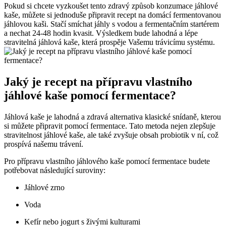
Pokud si chcete vyzkoušet tento zdravý způsob konzumace jáhlové
kaše, můžete si jednoduše připravit recept na domácí fermentovanou
jáhlovou kaši. Stačí smíchat jáhly s vodou a fermentačním startérem
a nechat 24-48 hodin kvasit. Výsledkem bude lahodná a lépe
stravitelná jáhlová kaše, která prospěje Vašemu trávicímu systému.
Jaký je recept na přípravu vlastního
jáhlové kaše pomocí fermentace?
Jáhlová kaše je lahodná a zdravá alternativa klasické snídaně, kterou
si můžete připravit pomocí fermentace. Tato metoda nejen zlepšuje
stravitelnost jáhlové kaše, ale také zvyšuje obsah probiotik v ní, což
prospívá našemu trávení.
Pro přípravu vlastního jáhlového kaše pomocí fermentace budete
potřebovat následující suroviny:
Jáhlové zrno
Voda
Kefír nebo jogurt s živými kulturami