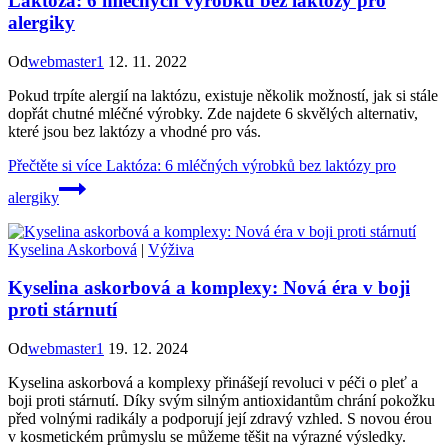
Laktóza: 6 mléčných výrobků bez laktózy pro
alergiky
Od
webmaster1
12. 11. 2022
Pokud trpíte alergií na laktózu, existuje několik možností, jak si stále
dopřát chutné mléčné výrobky. Zde najdete 6 skvělých alternativ,
které jsou bez laktózy a vhodné pro vás.
Přečtěte si více
Laktóza: 6 mléčných výrobků bez laktózy pro
alergiky
Kyselina Askorbová
|
Výživa
Kyselina askorbová a komplexy: Nová éra v boji
proti stárnutí
Od
webmaster1
19. 12. 2024
Kyselina askorbová a komplexy přinášejí revoluci v péči o pleť a
boji proti stárnutí. Díky svým silným antioxidantům chrání pokožku
před volnými radikály a podporují její zdravý vzhled. S novou érou
v kosmetickém průmyslu se můžeme těšit na výrazné výsledky.