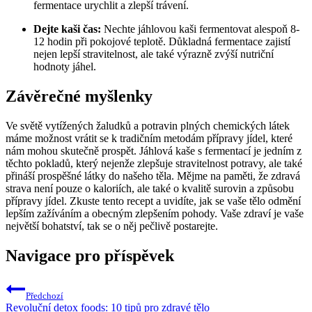
fermentace urychlit a zlepší trávení.
Dejte kaši čas:
Nechte jáhlovou kaši fermentovat alespoň 8-
12 hodin při pokojové teplotě. Důkladná fermentace zajistí
nejen lepší stravitelnost, ale také výrazně zvýší nutriční
hodnoty jáhel.
Závěrečné myšlenky
Ve světě vytížených žaludků a potravin plných chemických látek
máme možnost vrátit se k tradičním metodám přípravy jídel, které
nám mohou skutečně prospět. Jáhlová kaše s fermentací je jedním z
těchto pokladů, který nejenže zlepšuje stravitelnost potravy, ale také
přináší prospěšné látky do našeho těla. Mějme na paměti, že zdravá
strava není pouze o kaloriích, ale také o kvalitě surovin a způsobu
přípravy jídel. Zkuste tento recept a uvidíte, jak se vaše tělo odmění
lepším zažíváním a obecným zlepšením pohody. Vaše zdraví je vaše
největší bohatství, tak se o něj pečlivě postarejte.
Navigace pro příspěvek
Předchozí
Revoluční detox foods: 10 tipů pro zdravé tělo