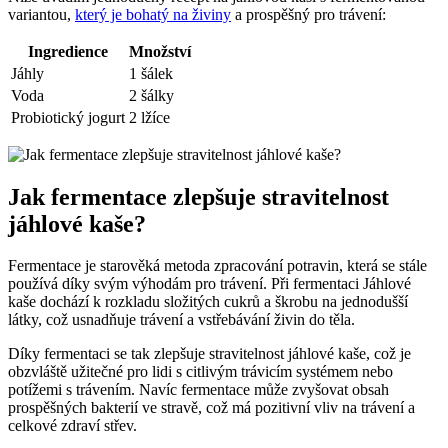
variantou,
který je bohatý na živiny
a prospěšný pro trávení:
Ingredience
Množství
Jáhly
1 šálek
Voda
2 šálky
Probiotický jogurt
2 lžíce
Jak fermentace zlepšuje stravitelnost
jáhlové kaše?
Fermentace je starověká metoda zpracování potravin, která se stále
používá díky svým výhodám pro trávení. Při fermentaci Jáhlové
kaše dochází k rozkladu složitých cukrů a škrobu na jednodušší
látky, což usnadňuje trávení a vstřebávání živin do těla.
Díky fermentaci se tak zlepšuje stravitelnost jáhlové kaše, což je
obzvláště užitečné pro lidi s citlivým trávicím systémem nebo
potížemi s trávením. Navíc fermentace může zvyšovat obsah
prospěšných bakterií ve stravě, což má pozitivní vliv na trávení a
celkové zdraví střev.