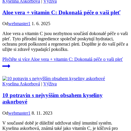
Kyselina Askorbová
|
Výživa
Aloe vera + vitamin C: Dokonalá péče o vaši pleť
Od
webmaster1
1. 6. 2025
Aloe vera a vitamin C jsou nezbytnou součástí dokonalé péče o vaši
pleť. Tyto přírodní ingredience společně poskytují hydrataci,
ochranu proti poškození a regeneraci pleti. Doplňte je do vaší péče a
užijte si zdravě vypadající pokožku.
Přečtěte si více
Aloe vera + vitamin C: Dokonalá péče o vaši pleť
Kyselina Askorbová
|
Výživa
10 potravin s nejvyšším obsahem kyseliny
askorbové
Od
webmaster1
8. 11. 2023
V současné době je důležité udržovat silný imunitní systém.
Kyselina askorbová, známá také jako vitamín C, je klíčová pro