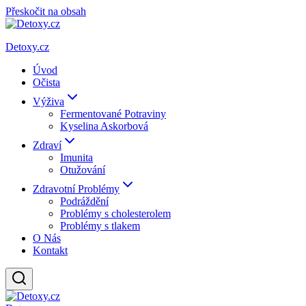
Přeskočit na obsah
Detoxy.cz
Úvod
Očista
Výživa
Fermentované Potraviny
Kyselina Askorbová
Zdraví
Imunita
Otužování
Zdravotní Problémy
Podráždění
Problémy s cholesterolem
Problémy s tlakem
O Nás
Kontakt