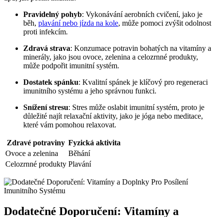
Pravidelný pohyb
: Vykonávání aerobních cvičení, jako je
běh,
plavání nebo jízda na kole
, může pomoci zvýšit odolnost
proti infekcím.
Zdravá strava
: Konzumace potravin bohatých na vitamíny a
minerály, jako jsou ovoce, zelenina a celozrnné produkty,
může podpořit imunitní systém.
Dostatek spánku
: Kvalitní spánek je klíčový pro regeneraci
imunitního systému a jeho správnou funkci.
Snížení stresu
: Stres může oslabit imunitní systém, proto je
důležité najít relaxační aktivity, jako je jóga nebo meditace,
které vám pomohou relaxovat.
Zdravé potraviny
Fyzická aktivita
Ovoce a zelenina
Běhání
Celozrnné produkty
Plavání
Dodatečné Doporučení: Vitamíny a