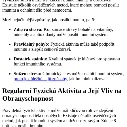
Existuje několik osvědčených metod, které mohou pomoci posílit
imunitu a ochránit tělo před nemocemi.
Mezi nejúčinnější způsoby, jak posílit imunitu, patří:
Zdravá strava:
Konzumace stravy bohaté na vitamíny,
minerály a antioxidanty může posílit imunitní systém.
Pravidelný pohyb:
Fyzická aktivita může také podpořit
imunitu a zlepšit celkové zdraví.
Dostatek spánku:
Kvalitní spánek je klíčový pro správnou
funkci imunitního systému.
Snížení stresu:
Chronický stres může oslabit imunitní systém,
proto je důležité najít způsoby
, jak ho minimalizovat.
Regularní Fyzická Aktivita a Její Vliv na
Obranyschopnost
Pravidelná fyzická aktivita může hrát klíčovou roli ve zlepšení
obranyschopnosti těla dospělých. Existuje několik osvědčených
metod, jak posílit imunitní systém a udržet se zdravým. Zde je 8
tipů, jak posílit imunitu: