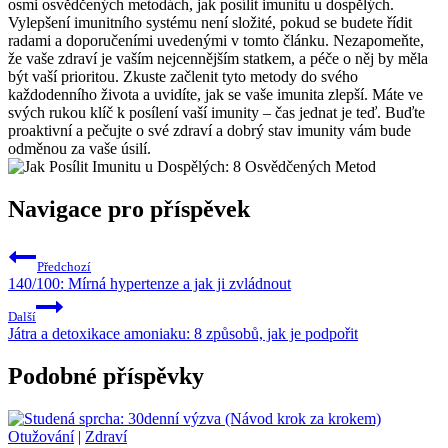
osmi osvědčených metodách, jak posílit imunitu u dospělých.
Vylepšení imunitního systému není složité, pokud se budete řídit
radami a doporučeními uvedenými v tomto článku. Nezapomeňte,
že vaše zdraví je vaším nejcennějším statkem, a péče o něj by měla
být vaší prioritou. Zkuste začlenit tyto metody do svého
každodenního života a uvidíte, jak se vaše imunita zlepší. Máte ve
svých rukou klíč k posílení vaší imunity – čas jednat je teď. Buďte
proaktivní a pečujte o své zdraví a dobrý stav imunity vám bude
odměnou za vaše úsilí.
Navigace pro příspěvek
Předchozí
140/100: Mírná hypertenze a jak ji zvládnout
Další
Játra a detoxikace amoniaku: 8 způsobů, jak je podpořit
Podobné příspěvky
Otužování
|
Zdraví