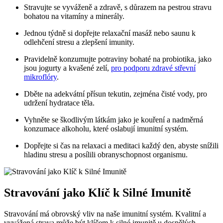
Stravujte se vyváženě a zdravě, s důrazem na pestrou stravu
bohatou na vitamíny a minerály.
Jednou týdně si dopřejte relaxační masáž nebo saunu k
odlehčení stresu a zlepšení imunity.
Pravidelně konzumujte potraviny bohaté na probiotika, jako
jsou jogurty a kvašené zelí,
pro podporu zdravé střevní
mikroflóry
.
Dběte na adekvátní přísun tekutin, zejména čisté vody, pro
udržení hydratace těla.
Vyhněte se škodlivým látkám jako je kouření a nadměrná
konzumace alkoholu, které oslabují imunitní systém.
Dopřejte si čas na relaxaci a meditaci každý den, abyste snížili
hladinu stresu a posílili obranyschopnost organismu.
Stravování jako Klíč k Silné Imunitě
Stravování má obrovský vliv na naše imunitní systém. Kvalitní a
vyvážená strava může být klíčem k silné imunitě u dospělých.