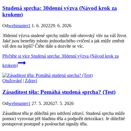
Studená sprcha: 30denní výzva (Návod krok za
krokem)
Od
webmaster1
1. 6. 2022
29. 6. 2026
30denní výzva studené sprchy může mít obrovský vliv na váš život.
Jaké jsou benefity tohoto jednoduchého cvičení a jak může změnit
váš den na lepší? Čtěte dále a dozvíte se víc.
Přečtěte si více
Studená sprcha: 30denní výzva (Návod krok za
krokem)
Otužování
|
Zdraví
Zásaditost těla: Pomáhá studená sprcha? (Test)
Od
webmaster1
27. 5. 2026
27. 5. 2026
Zásaditost těla je důležitá pro udržení zdraví. Studená sprcha může
pomoci vyrovnat pH hladinu těla a podpořit detoxikaci. Je důležité
postupovat postupně a poslouchat signály těla.