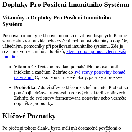
Doplnky Pro Posílení Imunitního Systému
Vitamíny a Doplnky Pro Posílení Imunitního
Systému
Posilování imunity je klíčové pro udržení zdraví dospělých. Kromě
zdravé stravy a pravidelného cvičení mohou být vitamíny a doplňky
užitečnými pomocníky při posilování imunitního systému. Zde je
seznam dvou vitamínů a doplňků,
které mohou pomoci zlepšit vaši
imunitu
:
Vitamín C
: Tento antioxidant pomáhá tělu bojovat proti
infekcím a zánětům. Zahrňte do
své stravy potraviny bohaté
na vitamín
C, jako jsou citrusové plody, papriky a broskve.
Probiotika
: Zdraví střev je klíčem k silné imunitě. Probiotika
pomáhají udržovat rovnováhu zdravých bakterií ve střevech.
Zahrňte do své stravy fermentované potraviny nebo vezměte
doplněk s probiotiky.
Klíčové Poznatky
Po přečtení tohoto článku byste měli mít dostatečné povědomí o