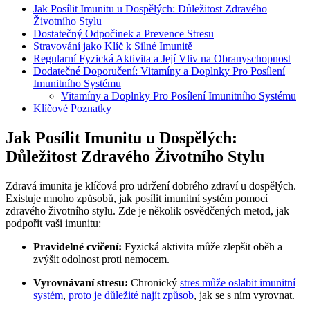
Jak Posílit Imunitu u Dospělých: Důležitost Zdravého
Životního Stylu
Dostatečný Odpočinek a Prevence Stresu
Stravování jako Klíč k Silné Imunitě
Regularní Fyzická Aktivita a Její Vliv na Obranyschopnost
Dodatečné Doporučení: Vitamíny a Doplnky Pro Posílení
Imunitního Systému
Vitamíny a Doplnky Pro Posílení Imunitního Systému
Klíčové Poznatky
Jak Posílit Imunitu u Dospělých:
Důležitost Zdravého Životního Stylu
Zdravá imunita je klíčová pro udržení dobrého zdraví u dospělých.
Existuje mnoho způsobů, jak posílit imunitní systém pomocí
zdravého životního stylu. Zde je několik osvědčených metod, jak
podpořit vaši imunitu:
Pravidelné cvičení:
Fyzická aktivita může zlepšit oběh a
zvýšit odolnost proti nemocem.
Vyrovnávaní stresu:
Chronický
stres může oslabit imunitní
systém
,
proto je důležité najít způsob
, jak se s ním vyrovnat.