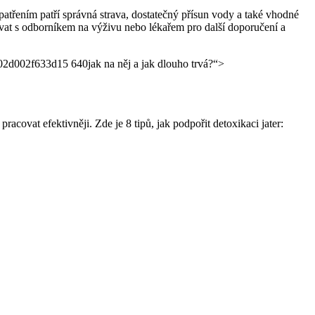
třením patří správná strava, ​dostatečný přísun vody ⁣a také ‌vhodné
vat s ⁢odborníkem na výživu nebo lékařem pro ​další⁤ doporučení a
jak na něj a jak dlouho trvá?“>
covat efektivněji.‍ Zde je 8 ​tipů, jak⁤ podpořit detoxikaci jater: