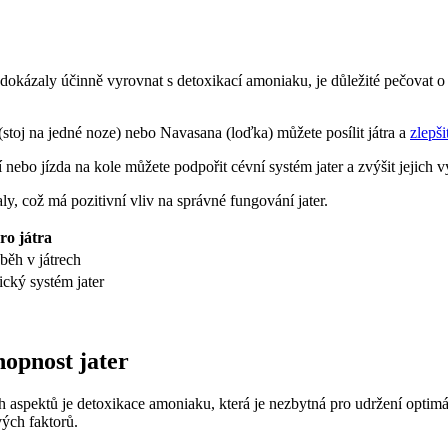
se dokázaly ⁣účinně vyrovnat s detoxikací amoniaku, je důležité pečovat
(stoj na jedné noze) nebo Navasana (loďka) můžete posílit⁣ játra a
zlepši
ebo jízda na⁢ kole můžete⁣ podpořit ‍cévní systém‌ jater⁣ a ⁤zvýšit jejich 
ly, což má pozitivní⁣ vliv na správné fungování ‌jater.
ro⁣ játra
běh v játrech
cký ⁢systém jater
hopnost jater
 aspektů je detoxikace amoniaku,⁣ která ⁣je nezbytná⁢ pro udržení optimá
vých faktorů.