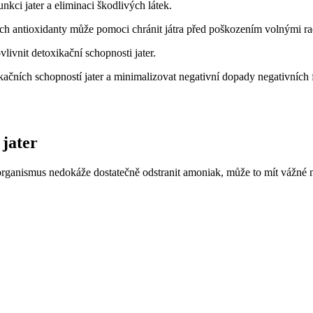
nkci jater‍ a⁢ eliminaci škodlivých látek.
ích antioxidanty může pomoci chránit​ játra před poškozením volnými ra
vlivnit detoxikační schopnosti jater.
čních schopností jater a minimalizovat negativní ⁣dopady negativních ‌fa
 jater
 organismus nedokáže dostatečně ‌odstranit amoniak, může to mít⁣ vážné n