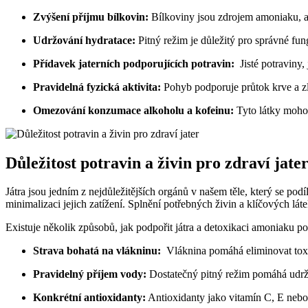
Zvýšení příjmu⁤ bílkovin:
Bílkoviny‌ jsou⁤ zdrojem amoniaku, al
Udržování hydratace:
‌Pitný ⁢režim je důležitý⁢ pro‍ správné fun
Přídavek jaterních podporujících potravin:
​ Jisté potraviny
Pravidelná fyzická aktivita:
Pohyb podporuje průtok krve a zle
Omezování konzumace alkoholu a kofeinu:
⁢Tyto látky ‍moho
Důležitost potravin‌ a živin pro ⁣zdraví ⁤jate
Játra⁣ jsou jedním z⁤ nejdůležitějších ⁤orgánů v ⁣našem těle, který se po
minimalizaci jejich⁤ zatížení. Splnění potřebných živin ‌a klíčových⁢ l
Existuje několik způsobů, jak podpořit ⁣játra a ‌detoxikaci amoniaku‌ p
Strava​ bohatá ⁤na vlákninu:
‌ Vláknina pomáhá ​eliminovat toxin
Pravidelný příjem vody:
Dostatečný pitný režim​ pomáhá udržo
Konkrétní antioxidanty:
Antioxidanty⁤ jako vitamín‍ C, E nebo