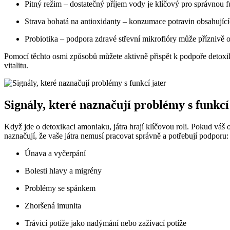
Pitný⁤ režim⁣ – dostatečný příjem ‌vody je ‍klíčový pro správnou⁢ fu
Strava bohatá na antioxidanty‌ – konzumace ‍potravin obsahujíc
Probiotika – ‍podpora zdravé střevní mikroflóry⁣ může příznivě o
Pomocí těchto osmi ‍způsobů můžete aktivně ‍přispět k podpoře detoxika
vitalitu.
Signály, které naznačují problémy s funkcí
Když⁢ jde o detoxikaci amoniaku, játra ​hrají klíčovou‌ roli. Pokud váš
naznačují, že⁤ vaše játra nemusí pracovat správně a potřebují podporu:
Únava a vyčerpání
Bolesti hlavy⁣ a migrény
Problémy​ se ‍spánkem
Zhoršená imunita
Trávicí​ potíže jako nadýmání nebo zažívací potíže