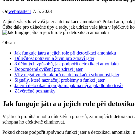
Od
webmaster1
7. 5. 2023
Zajímá ⁣vás zdraví vaší jater a detoxikace amoniaku? Pokud ‍ano, pak j
Čtěte dále pro ‍užitečné tipy a rady, jak udržet ⁣vaše játra⁤ v špičkové ⁢ko
Obsah
Jak funguje játra⁤ a jejich role při detoxikaci amoniaku
Důležitost potravin‌ a živin pro ⁣zdraví ⁤jater
8 ‌účinných způsobů, jak podpořit⁢ detoxikaci ‌amoniaku
Doporučené cvičení pro‌ zdraví jater
Vliv ‌negativních faktorů na detoxikační ​schopnost jater
Signály, které naznačují problémy s funkcí jater
Jaterní detoxikační program: jak na něj a‌ jak dlouho trvá?
Závěrečné poznámky
Jak funguje játra⁤ a jejich role při detoxi
V játrech probíhá ‍mnoho‍ důležitých procesů,⁣ zahrnujících detoxikaci 
schopna ho efektivně eliminovat.
Pokud chcete⁤ podpořit⁤ správnou funkci jater a detoxikaci amoniaku, mů