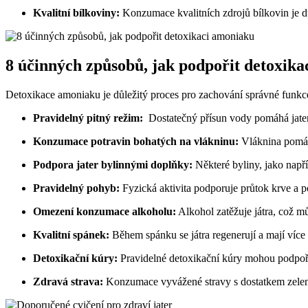
Kvalitní bílkoviny:
Konzumace kvalitních zdrojů bílkovin je‍ důl
8 ‌účinných způsobů, jak podpořit⁢ detoxika
Detoxikace ⁤amoniaku je ⁤důležitý proces⁢ pro zachování správné funkce 
Pravidelný pitný⁤ režim:
​ Dostatečný přísun vody pomáhá⁤ jate
Konzumace potravin bohatých na vlákninu:
Vláknina pomáhá
Podpora jater bylinnými doplňky:
Některé byliny, jako ⁤napří
Pravidelný pohyb:
Fyzická ⁢aktivita‍ podporuje ⁣průtok krve a 
Omezení konzumace alkoholu:
Alkohol zatěžuje játra, což mů
Kvalitní ‌spánek:
Během spánku ​se játra regenerují a mají více 
Detoxikační kúry:
⁤Pravidelné⁢ detoxikační kúry mohou podpořit
Zdravá strava:
Konzumace vyvážené stravy s dostatkem zeleniny