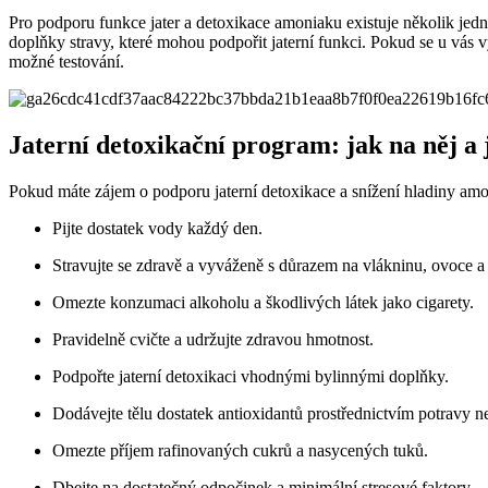
Pro podporu funkce jater a detoxikace amoniaku existuje několik jedno
doplňky stravy, které mohou​ podpořit jaterní funkci. Pokud se ‌u vás 
možné testování.
Jaterní detoxikační program: jak na něj a‌
Pokud máte​ zájem o podporu⁢ jaterní detoxikace a snížení⁤ hladiny⁤ amon
Pijte dostatek vody​ každý den.
Stravujte ⁢se ⁢zdravě⁣ a vyváženě s důrazem na vlákninu, ovoce a
Omezte konzumaci alkoholu a ⁣škodlivých‌ látek jako cigarety.
Pravidelně cvičte a⁢ udržujte zdravou ⁣hmotnost.
Podpořte jaterní detoxikaci‌ vhodnými bylinnými doplňky.
Dodávejte ⁣tělu ‌dostatek antioxidantů prostřednictvím potravy 
Omezte příjem ‌rafinovaných cukrů a ​nasycených ⁣tuků.
Dbejte na dostatečný odpočinek a minimální​ stresové faktory.