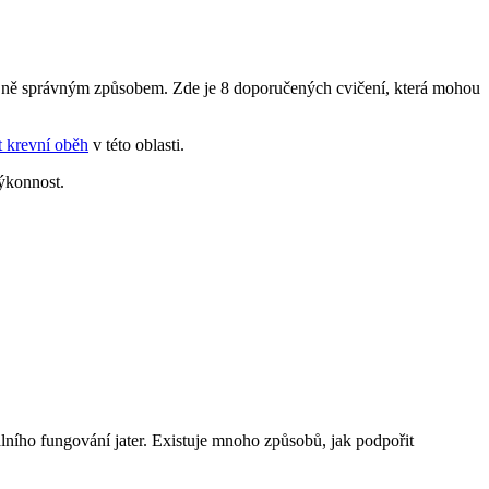
 ⁣o ně⁣ správným způsobem. Zde je ⁣8 doporučených‍ cvičení, která mohou
t krevní oběh
v této oblasti.
výkonnost.
lního⁤ fungování ⁣jater. Existuje mnoho způsobů, ‌jak podpořit