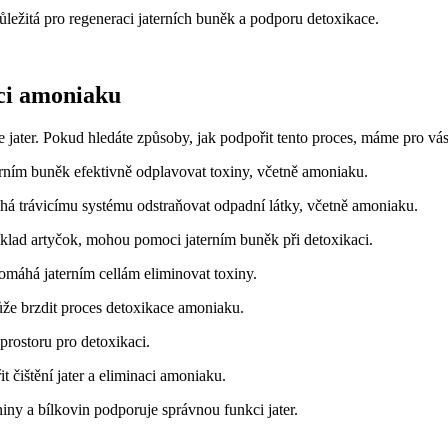
ežitá pro regeneraci⁤ jaterních buněk a⁤ podporu ​detoxikace.
ci ‌amoniaku
⁢jater. Pokud hledáte způsoby, jak podpořit⁤ tento ⁢proces, máme pro vás
rním ‌buněk efektivně odplavovat toxiny,⁣ včetně amoniaku.
 trávicímu systému odstraňovat odpadní ​látky, včetně amoniaku.
klad artyčok, mohou pomoci‌ jaterním buněk‍ při ‌detoxikaci.
pomáhá jaterním cellám eliminovat⁣ toxiny.
že brzdit ​proces‍ detoxikace ‍amoniaku.
prostoru pro detoxikaci.
 čištění jater a eliminaci amoniaku.
 ​a bílkovin podporuje správnou‌ funkci‌ jater.