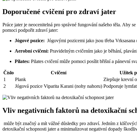
Doporučené cvičení pro‌ zdraví jater
Práce ⁤jater ​je neocenitelná pro správné fungování ‍našeho těla. Aby 
pomoci podpořit zdraví⁣ jater:
Jógové pozice:
⁤ Jógovými pozicemi jako jsou třeba Vrksasana ‍
Aerobní cvičení:
Pravidelným cvičením jako⁣ je⁣ běhání, plavání n
Pilates:
Pilates ⁣cvičení může pomoci posílit břišní a pánevní sva
Číslo
Cvičení
Užitek p
1
Plank
Zlepšuje krevní o
2
Jógová pozice Viparita Karani (nohy​ nahoru)
Podporuje lymfati
Vliv ‌negativních faktorů na detoxikační ​sc
‌ může být značný a mít ⁣vážné důsledky pro zdraví. Jedním z​ klíčových
detoxikační⁤ schopnosti jater ⁤a minimalizovat negativní dopady škodli