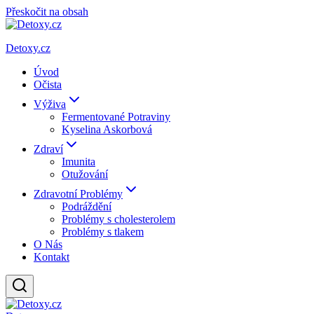
Přeskočit na obsah
Detoxy.cz
Úvod
Očista
Výživa
Fermentované Potraviny
Kyselina Askorbová
Zdraví
Imunita
Otužování
Zdravotní Problémy
Podráždění
Problémy s cholesterolem
Problémy s tlakem
O Nás
Kontakt