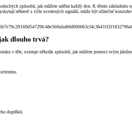
duchých⁤ způsobů, jak⁢ můžete udělat každý den. K těmto​ základním opa
vyskytují některé z výše uvedených signálů, může⁤ být užitečné konzulto
 jak dlouho trvá?
iaku v těle, existuje‍ několik⁤ způsobů, jak můžete pomoci svým játrům‌ pra
 zeleninu.
nebo doplňků.