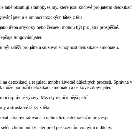
e také obsahují aminokyseliny,⁤ které jsou klíčové ⁣pro jaterní detoxikač
gování jater a eliminaci ⁤toxických látek z těla.
, jako třeba​ artyčoky nebo česnek, ‍mohou​ být ​pro játra prospěšné.
pšuje ⁤fungování jater.
u‌ být⁢ zátěží pro játra a snižovat schopnost ⁤detoxikace amoniaku.
r
dílí na detoxikaci a⁢ regulaci mnoha životně⁢ důležitých procesů. ⁤Správná 
átek může podpořit detoxikaci amoniaku a celkové zdraví jater.
omocí správné výživy. Mezi ty⁣ nejúčinnější patří:
y a struskové ⁢látky z těla.
vat játra hydratovaná a optimalizuje detoxikační procesy.
 selén chrání buňky⁤ jater‍ před poškozením volnými radikály.