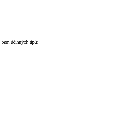
⁤ osm účinných ⁢tipů: