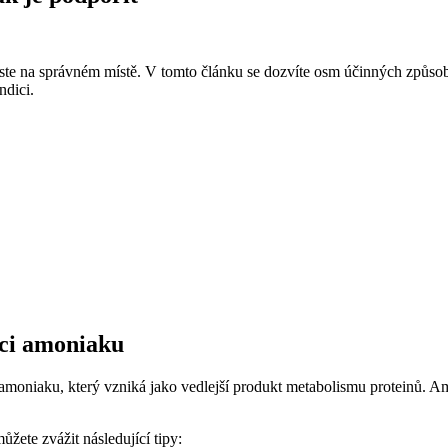
ste na správném‌ místě. V tomto ⁣článku se dozvíte osm účinných‍ způsobů,
ndici.
kaci amoniaku
‌amoniaku, který vzniká jako vedlejší produkt metabolismu⁣ proteinů. Amo
žete zvážit následující ⁤tipy: