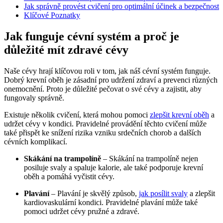
Jak správně provést cvičení pro optimální účinek a bezpečnost
Klíčové Poznatky
Jak funguje cévní systém a proč je
důležité mít zdravé cévy
Naše cévy hrají klíčovou roli v tom, jak náš cévní systém funguje.
Dobrý krevní oběh je zásadní pro udržení zdraví a prevenci různých
onemocnění. Proto je důležité pečovat o své cévy a zajistit, aby
fungovaly správně.
Existuje několik cvičení, která mohou pomoci
zlepšit krevní oběh
a
udržet cévy v kondici. Pravidelné provádění těchto cvičení může
také přispět ke snížení rizika vzniku srdečních chorob a dalších
cévních komplikací.
Skákání na trampolíně
– Skákání na trampolíně nejen
posiluje svaly a spaluje kalorie, ale také podporuje krevní
oběh a pomáhá vyčistit cévy.
Plavání
– Plavání je skvělý způsob,
jak posílit svaly
a zlepšit
kardiovaskulární kondici. Pravidelné plavání může také
pomoci udržet cévy pružné a zdravé.