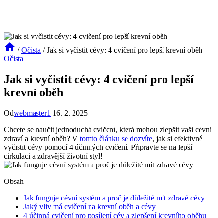
/
Očista
/
Jak si vyčistit cévy: 4 cvičení pro lepší krevní oběh
Očista
Jak si vyčistit cévy: 4 cvičení pro lepší
krevní oběh
Od
webmaster1
16. 2. 2025
Chcete se naučit jednoduchá cvičení, která mohou zlepšit vaši cévní
zdraví a krevní oběh? V
tomto článku se dozvíte
, jak si efektivně
vyčistit cévy pomocí 4 účinných cvičení. Připravte se na lepší
cirkulaci a zdravější životní styl!
Obsah
Jak funguje cévní systém a proč je důležité mít zdravé cévy
Jaký vliv má cvičení na krevní oběh a cévy
4 účinná cvičení pro posílení cév a zlepšení krevního oběhu