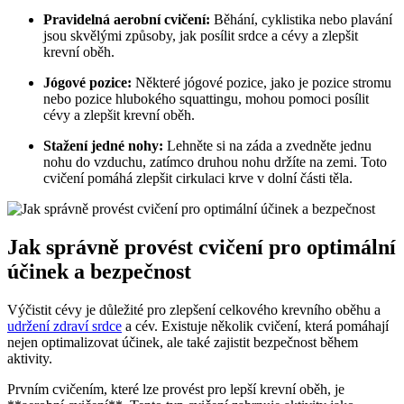
Pravidelná aerobní cvičení:
Běhání, cyklistika nebo plavání
jsou skvělými způsoby, jak posílit srdce a cévy a zlepšit
krevní oběh.
Jógové pozice:
Některé jógové pozice, jako je pozice stromu
nebo pozice hlubokého squattingu, mohou pomoci posílit
cévy a zlepšit krevní oběh.
Stažení jedné nohy:
Lehněte si na záda a zvedněte jednu
nohu do vzduchu, zatímco druhou nohu držíte na zemi. Toto
cvičení pomáhá zlepšit cirkulaci krve v dolní části těla.
Jak správně provést cvičení pro optimální
účinek a bezpečnost
Výčistit cévy je důležité pro zlepšení celkového krevního oběhu a
udržení zdraví srdce
a cév. Existuje několik cvičení, která pomáhají
nejen optimalizovat účinek, ale také zajistit bezpečnost během
aktivity.
Prvním cvičením, které lze provést pro lepší krevní oběh, je