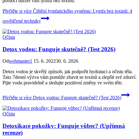
pomoci udržet vaši lymfu bez toxinů.
Přečtěte si více
Čištění lymfatického systému: Lymfa bez toxinů: 4
osvědčené techniky
Očista
Detox vodou: Funguje skutečně? (Test 2026)
Od
webmaster1
15. 6. 2022
30. 6. 2026
Detox vodou je skvělý způsob, jak podpořit hydrataci a očistu těla.
Tato 7denní výzva vám pomůže zbavit se toxinů a zlepšit své zdraví.
Pijte vodu pravidelně a sledujte pozitivní změny ve svém těle.
Přečtěte si více
Detox vodou: Funguje skutečně? (Test 2026)
Očista
Detoxikace pokožky: Funguje vůbec? (Upřímná
recenze)