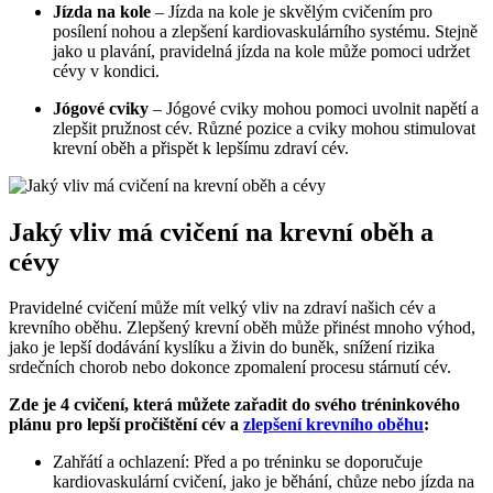
Jízda na kole
– Jízda na kole je skvělým cvičením pro
posílení nohou a zlepšení kardiovaskulárního systému. Stejně
jako u plavání, pravidelná jízda na kole může pomoci udržet
cévy v kondici.
Jógové cviky
– Jógové cviky mohou pomoci uvolnit napětí a
zlepšit pružnost cév. Různé pozice a cviky mohou stimulovat
krevní oběh a přispět k lepšímu zdraví cév.
Jaký vliv má cvičení na krevní oběh a
cévy
Pravidelné cvičení může mít velký vliv na zdraví našich cév a
krevního oběhu. Zlepšený krevní oběh může přinést mnoho výhod,
jako je lepší dodávání kyslíku a živin do buněk, snížení rizika
srdečních chorob nebo dokonce zpomalení procesu stárnutí cév.
Zde je 4 cvičení, která můžete zařadit do svého tréninkového
plánu pro lepší pročištění cév a
zlepšení krevního oběhu
:
Zahřátí a ochlazení: Před a po tréninku se doporučuje
kardiovaskulární cvičení, jako je běhání, chůze nebo jízda na