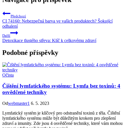
Předchozí
CI 74160: Nebezpečná barva ve vašich produktech? Šokující
odhalení
Další
Detoxikace tlustého střeva: Klíč k celkovému zdraví
Podobné příspěvky
Očista
Čištění lymfatického systému: Lymfa bez toxinů: 4
osvědčené techniky
Od
webmaster1
6. 5. 2023
Lymfatický systém je klíčový pro odstranění toxinů z těla. Čištění
lymfatického systému může být důležitým krokem pro zlepšení
zdraví a imunity. Zde jsou 4 osvědčené techniky, které vám mohou