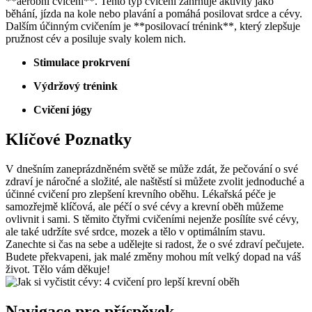
**aerobní cvičení**. Tento typ cvičení zahrnuje aktivity jako
běhání, jízda na kole nebo plavání a pomáhá posilovat srdce a cévy.
Dalším účinným cvičením je **posilovací trénink**, který zlepšuje
pružnost cév a posiluje svaly kolem nich.
Stimulace prokrvení
Výdržový trénink
Cvičení jógy
Klíčové Poznatky
V dnešním zaneprázdněném světě se může zdát, že pečování o své
zdraví je náročné a složité, ale naštěstí si můžete zvolit jednoduché a
účinné cvičení pro zlepšení krevního oběhu. Lékařská péče je
samozřejmě klíčová, ale péčí o své cévy a krevní oběh můžeme
ovlivnit i sami. S těmito čtyřmi cvičeními nejenže posílíte své cévy,
ale také udržíte své srdce, mozek a tělo v optimálním stavu.
Zanechte si čas na sebe a udělejte si radost, že o své zdraví pečujete.
Budete překvapeni, jak malé změny mohou mít velký dopad na váš
život. Tělo vám děkuje!
Navigace pro příspěvek