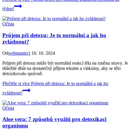
týden!
Očista
Průjem při detoxu: Je to normální a jak ho
zvládnout?
Od
webmaster1
16. 10. 2024
Průjem při detoxu může být normální reakcí těla na změnu stravy. Je
důležité dbát na dostatečný příjem tekutin a vlákniny, aby se tělo
detoxikovalo správně.
Přečtěte si více
Průjem při detoxu: Je to normální a jak ho
zvládnout?
Očista
Aloe vera: 7 způsobů využití pro detoxikaci
organismu