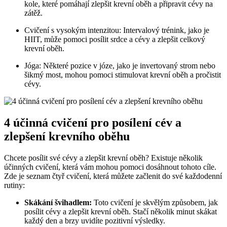
kole, které pomáhají zlepšit krevní oběh a připravit cévy na
zátěž.
Cvičení s vysokým intenzitou: Intervalový trénink, jako je
HIIT, může pomoci posílit srdce a cévy a zlepšit celkový
krevní oběh.
Jóga: Některé pozice v józe, jako je invertovaný strom nebo
šikmý most, mohou pomoci stimulovat krevní oběh a pročistit
cévy.
4 účinná cvičení pro posílení cév a
zlepšení krevního oběhu
Chcete posílit své cévy a zlepšit krevní oběh? Existuje několik
účinných cvičení, která vám mohou pomoci dosáhnout tohoto cíle.
Zde je seznam čtyř cvičení, která můžete začlenit do své každodenní
rutiny:
Skákání švihadlem:
Toto cvičení je skvělým způsobem, jak
posílit cévy a zlepšit krevní oběh. Stačí několik minut skákat
každý den a brzy uvidíte pozitivní výsledky.