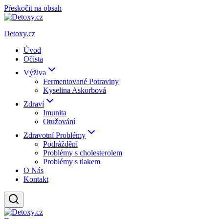
Přeskočit na obsah
Detoxy.cz
Úvod
Očista
Výživa
Fermentované Potraviny
Kyselina Askorbová
Zdraví
Imunita
Otužování
Zdravotní Problémy
Podráždění
Problémy s cholesterolem
Problémy s tlakem
O Nás
Kontakt