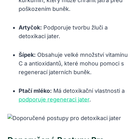
kurkumin, který může chránit játra před
poškozením buněk.
Artyčok:
Podporuje tvorbu žluči a
detoxikaci jater.
Šípek:
Obsahuje velké množství vitamínu
C a antioxidantů, které mohou pomoci s
regenerací jaterních buněk.
Ptačí mléko:
Má detoxikační vlastnosti a
podporuje regeneraci jater
.