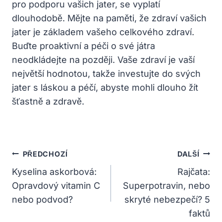
pro podporu vašich jater, se vyplatí
dlouhodobě. Mějte na paměti, že zdraví vašich
jater je základem vašeho celkového zdraví.
Buďte proaktivní a péči o své játra
neodkládejte na později. Vaše zdraví je vaší
největší hodnotou, takže investujte do svých
jater s láskou a péčí, abyste mohli dlouho žít
šťastně a zdravě.
Navigace
PŘEDCHOZÍ
DALŠÍ
Pro
Kyselina askorbová:
Rajčata:
Opravdový vitamin C
Superpotravin, nebo
Příspěvek
nebo podvod?
skryté nebezpečí? 5
faktů