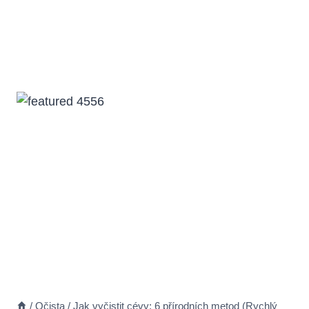
/
Očista
/
Jak vyčistit cévy: 6 přírodních metod (Rychlý