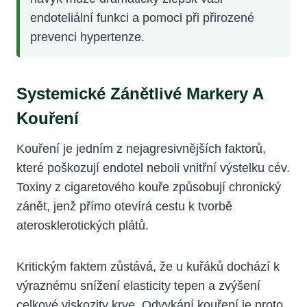
endoteliální funkci a pomoci při přirozené
prevenci hypertenze.
Systemické Zánětlivé Markery A
Kouření
Kouření je jedním z nejagresivnějších faktorů,
které poškozují endotel neboli vnitřní výstelku cév.
Toxiny z cigaretového kouře způsobují chronický
zánět, jenž přímo otevírá cestu k tvorbě
aterosklerotických plátů.
Kritickým faktem zůstává, že u kuřáků dochází k
výraznému snížení elasticity tepen a zvýšení
celkové viskozity krve. Odvykání kouření je proto