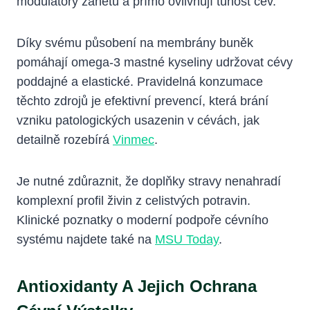
modulátory zánětu a přímo ovlivňují tuhost cév.
Díky svému působení na membrány buněk
pomáhají omega-3 mastné kyseliny udržovat cévy
poddajné a elastické. Pravidelná konzumace
těchto zdrojů je efektivní prevencí, která brání
vzniku patologických usazenin v cévách, jak
detailně rozebírá
Vinmec
.
Je nutné zdůraznit, že doplňky stravy nenahradí
komplexní profil živin z celistvých potravin.
Klinické poznatky o moderní podpoře cévního
systému najdete také na
MSU Today
.
Antioxidanty A Jejich Ochrana