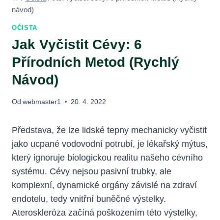
návod)
OČISTA
Jak Vyčistit Cévy: 6
Přírodních Metod (Rychlý
Návod)
Od
webmaster1
20. 4. 2022
Představa, že lze lidské tepny mechanicky vyčistit
jako ucpané vodovodní potrubí, je lékařský mýtus,
který ignoruje biologickou realitu našeho cévního
systému. Cévy nejsou pasivní trubky, ale
komplexní, dynamické orgány závislé na zdraví
endotelu, tedy vnitřní buněčné výstelky.
Ateroskleróza začíná poškozením této výstelky,