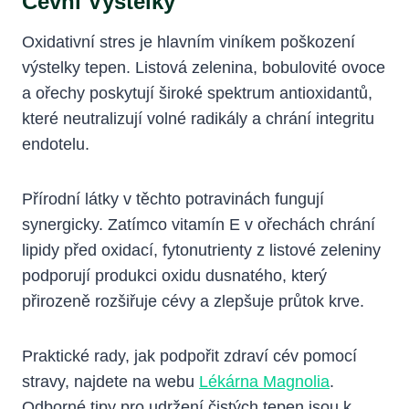
Cévní Výstelky
Oxidativní stres je hlavním viníkem poškození
výstelky tepen. Listová zelenina, bobulovité ovoce
a ořechy poskytují široké spektrum antioxidantů,
které neutralizují volné radikály a chrání integritu
endotelu.
Přírodní látky v těchto potravinách fungují
synergicky. Zatímco vitamín E v ořechách chrání
lipidy před oxidací, fytonutrienty z listové zeleniny
podporují produkci oxidu dusnatého, který
přirozeně rozšiřuje cévy a zlepšuje průtok krve.
Praktické rady, jak podpořit zdraví cév pomocí
stravy, najdete na webu
Lékárna Magnolia
.
Odborné tipy pro udržení čistých tepen jsou k