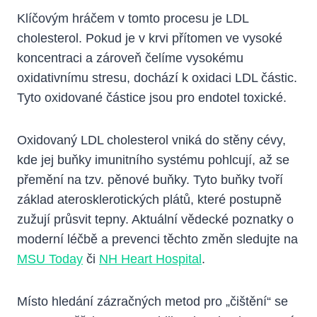
Klíčovým hráčem v tomto procesu je LDL
cholesterol. Pokud je v krvi přítomen ve vysoké
koncentraci a zároveň čelíme vysokému
oxidativnímu stresu, dochází k oxidaci LDL částic.
Tyto oxidované částice jsou pro endotel toxické.
Oxidovaný LDL cholesterol vniká do stěny cévy,
kde jej buňky imunitního systému pohlcují, až se
přemění na tzv. pěnové buňky. Tyto buňky tvoří
základ aterosklerotických plátů, které postupně
zužují průsvit tepny. Aktuální vědecké poznatky o
moderní léčbě a prevenci těchto změn sledujte na
MSU Today
či
NH Heart Hospital
.
Místo hledání zázračných metod pro „čištění“ se