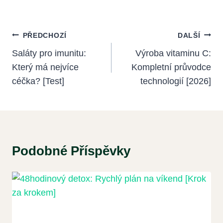
Navigace
PŘEDCHOZÍ
DALŠÍ
Pro
Saláty pro imunitu:
Výroba vitaminu C:
Který má nejvíce
Kompletní průvodce
Příspěvek
céčka? [Test]
technologií [2026]
Podobné Příspěvky