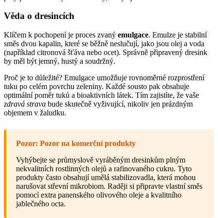
Věda o dresincích
Klíčem k pochopení je proces zvaný
emulgace
. Emulze je stabilní
směs dvou kapalin, které se běžně neslučují, jako jsou olej a voda
(například citronová šťáva nebo ocet). Správně připravený dresink
by měl být jemný, hustý a soudržný.
Proč je to důležité? Emulgace umožňuje rovnoměrné rozprostření
tuku po celém povrchu zeleniny. Každé sousto pak obsahuje
optimální poměr tuků a bioaktivních látek. Tím zajistíte, že vaše
zdravá strava
bude skutečně vyživující, nikoliv jen prázdným
objemem v žaludku.
Pozor: Pozor na komerční produkty
Vyhýbejte se průmyslově vyráběným dresinkům plným
nekvalitních rostlinných olejů a rafinovaného cukru. Tyto
produkty často obsahují umělá stabilizovadla, která mohou
narušovat střevní mikrobiom. Raději si připravte vlastní směs
pomocí extra panenského olivového oleje a kvalitního
jablečného octa.