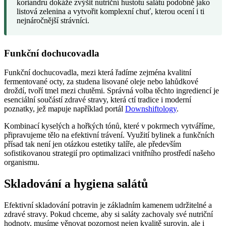
koriandru dokáže zvýšit nutriční hustotu salátu podobně jako
listová zelenina a vytvořit komplexní chuť, kterou ocení i ti
nejnáročnější strávníci.
Funkční dochucovadla
Funkční dochucovadla, mezi která řadíme zejména kvalitní
fermentované octy, za studena lisované oleje nebo lahůdkové
droždí, tvoří tmel mezi chutěmi. Správná volba těchto ingrediencí je
esenciální součástí zdravé stravy, která ctí tradice i moderní
poznatky, jež mapuje například portál
Downshiftology
.
Kombinací kyselých a hořkých tónů, které v pokrmech vytváříme,
připravujeme tělo na efektivní trávení. Využití bylinek a funkčních
přísad tak není jen otázkou estetiky talíře, ale především
sofistikovanou strategií pro optimalizaci vnitřního prostředí našeho
organismu.
Skladování a hygiena salátů
Efektivní skladování potravin je základním kamenem udržitelné a
zdravé stravy. Pokud chceme, aby si saláty zachovaly své nutriční
hodnoty, musíme věnovat pozornost nejen kvalitě surovin, ale i