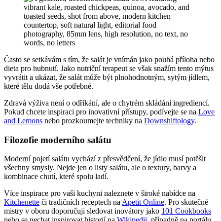
Často se setkávám s tím, že salát je vnímán jako pouhá příloha nebo
dieta pro hubnutí. Jako nutriční terapeut se však snažím tento mýtus
vyvrátit a ukázat, že salát může být plnohodnotným, sytým jídlem,
které tělu dodá vše potřebné.
Zdravá výživa není o odříkání, ale o chytrém skládání ingrediencí.
Pokud chcete inspiraci pro inovativní přístupy, podívejte se na
Love
and Lemons
nebo prozkoumejte techniky na
Downshiftology
.
Filozofie moderního salátu
Moderní pojetí salátu vychází z přesvědčení, že jídlo musí potěšit
všechny smysly. Nejde jen o listy salátu, ale o textury, barvy a
kombinace chutí, které spolu ladí.
Více inspirace pro vaši kuchyni naleznete v široké nabídce na
Kitchenette
či tradičních receptech na
Apetit Online
. Pro skutečné
mistry v oboru doporučuji sledovat inovátory jako
101 Cookbooks
nebo se nechat inspirovat historií na
Wikipedii
, případně na portálu