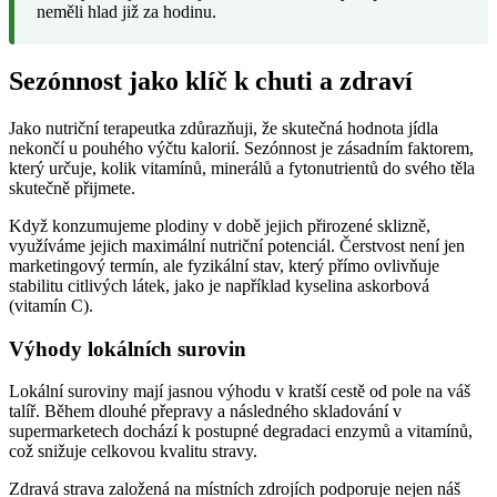
neměli hlad již za hodinu.
Sezónnost jako klíč k chuti a zdraví
Jako nutriční terapeutka zdůrazňuji, že skutečná hodnota jídla
nekončí u pouhého výčtu kalorií. Sezónnost je zásadním faktorem,
který určuje, kolik vitamínů, minerálů a fytonutrientů do svého těla
skutečně přijmete.
Když konzumujeme plodiny v době jejich přirozené sklizně,
využíváme jejich maximální nutriční potenciál. Čerstvost není jen
marketingový termín, ale fyzikální stav, který přímo ovlivňuje
stabilitu citlivých látek, jako je například kyselina askorbová
(vitamín C).
Výhody lokálních surovin
Lokální suroviny mají jasnou výhodu v kratší cestě od pole na váš
talíř. Během dlouhé přepravy a následného skladování v
supermarketech dochází k postupné degradaci enzymů a vitamínů,
což snižuje celkovou kvalitu stravy.
Zdravá strava založená na místních zdrojích podporuje nejen náš