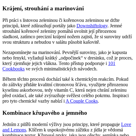
Krájení, strouhání a marinováni
Při práci s listovou zeleninou či kořenovou zeleninou se držte
principů, které zdůrazňují portály jako
Downshiftology
. Jemné
strouhání kořenové zeleniny pomáhá uvolnit její přirozenou
sladkost, zatímco precizní krájení nožem zajistí, že si suroviny udrží
svou strukturu a nebudou v salátu působit kašovitě.
Nezapomínejte na marinování. Pevnější suroviny, jako je kapusta
nebo fenykl, vyžadují krátký „odpočinek“ v dresinku, což je proces,
který zjemňuje jejich vlákna. Tento přístup podporuje i
101
Cookbooks
ve svých minimalistických návodech.
Během těchto procesů dochází také k chemickým reakcím. Pokud
do zálivky přidáte kvalitní citronovou šťávu, využijete přirozenou
kyselinu askorbovou, tedy vitamín C, která nejen chrání zeleninu
před oxidací, ale také zvýrazňuje svěžest celého pokrmu. Inspiraci
pro tyto chemické vazby nabízí i
A Couple Cooks
.
Kombinace křupavého a jemného
Jedním z pilířů moderní výživy jsou principy, které propaguje
Love
and Lemons
. Klíčem k uspokojivému zážitku z jídla je vědomá
kombinace textur. Křupavé prvky, jako jsou ořechy, semínka nebo