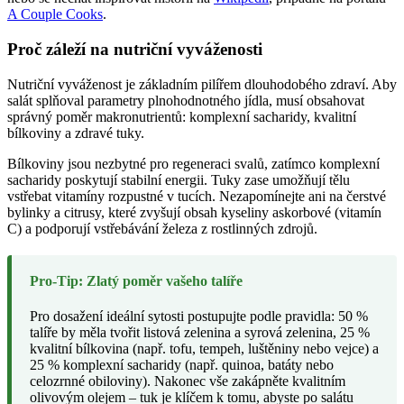
A Couple Cooks
.
Proč záleží na nutriční vyváženosti
Nutriční vyváženost je základním pilířem dlouhodobého zdraví. Aby
salát splňoval parametry plnohodnotného jídla, musí obsahovat
správný poměr makronutrientů: komplexní sacharidy, kvalitní
bílkoviny a zdravé tuky.
Bílkoviny jsou nezbytné pro regeneraci svalů, zatímco komplexní
sacharidy poskytují stabilní energii. Tuky zase umožňují tělu
vstřebat vitamíny rozpustné v tucích. Nezapomínejte ani na čerstvé
bylinky a citrusy, které zvyšují obsah kyseliny askorbové (vitamín
C) a podporují vstřebávání železa z rostlinných zdrojů.
Pro-Tip: Zlatý poměr vašeho talíře
Pro dosažení ideální sytosti postupujte podle pravidla: 50 %
talíře by měla tvořit listová zelenina a syrová zelenina, 25 %
kvalitní bílkovina (např. tofu, tempeh, luštěniny nebo vejce) a
25 % komplexní sacharidy (např. quinoa, batáty nebo
celozrnné obiloviny). Nakonec vše zakápněte kvalitním
olivovým olejem – tuk je klíčem k tomu, abyste po salátu