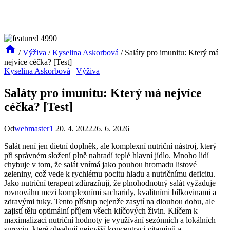
/
Výživa
/
Kyselina Askorbová
/
Saláty pro imunitu: Který má
nejvíce céčka? [Test]
Kyselina Askorbová
|
Výživa
Saláty pro imunitu: Který má nejvíce
céčka? [Test]
Od
webmaster1
20. 4. 2022
26. 6. 2026
Salát není jen dietní doplněk, ale komplexní nutriční nástroj, který
při správném složení plně nahradí teplé hlavní jídlo. Mnoho lidí
chybuje v tom, že salát vnímá jako pouhou hromadu listové
zeleniny, což vede k rychlému pocitu hladu a nutričnímu deficitu.
Jako nutriční terapeut zdůrazňuji, že plnohodnotný salát vyžaduje
rovnováhu mezi komplexními sacharidy, kvalitními bílkovinami a
zdravými tuky. Tento přístup nejenže zasytí na dlouhou dobu, ale
zajistí tělu optimální příjem všech klíčových živin. Klíčem k
maximalizaci nutriční hodnoty je využívání sezónních a lokálních
surovin, které obsahují nejvyšší koncentraci vitamínů a