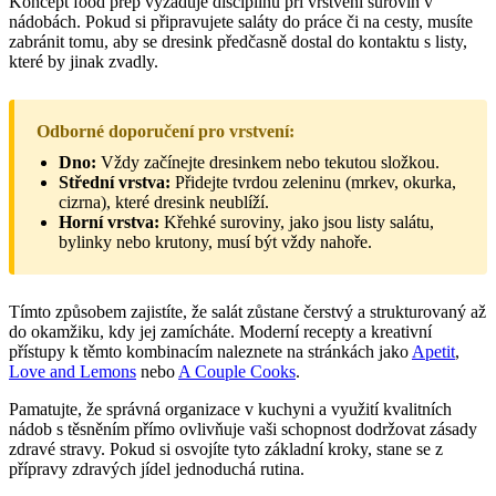
Koncept food prep vyžaduje disciplínu při vrstvení surovin v
nádobách. Pokud si připravujete saláty do práce či na cesty, musíte
zabránit tomu, aby se dresink předčasně dostal do kontaktu s listy,
které by jinak zvadly.
Odborné doporučení pro vrstvení:
Dno:
Vždy začínejte dresinkem nebo tekutou složkou.
Střední vrstva:
Přidejte tvrdou zeleninu (mrkev, okurka,
cizrna), které dresink neublíží.
Horní vrstva:
Křehké suroviny, jako jsou listy salátu,
bylinky nebo krutony, musí být vždy nahoře.
Tímto způsobem zajistíte, že salát zůstane čerstvý a strukturovaný až
do okamžiku, kdy jej zamícháte. Moderní recepty a kreativní
přístupy k těmto kombinacím naleznete na stránkách jako
Apetit
,
Love and Lemons
nebo
A Couple Cooks
.
Pamatujte, že správná organizace v kuchyni a využití kvalitních
nádob s těsněním přímo ovlivňuje vaši schopnost dodržovat zásady
zdravé stravy. Pokud si osvojíte tyto základní kroky, stane se z
přípravy zdravých jídel jednoduchá rutina.