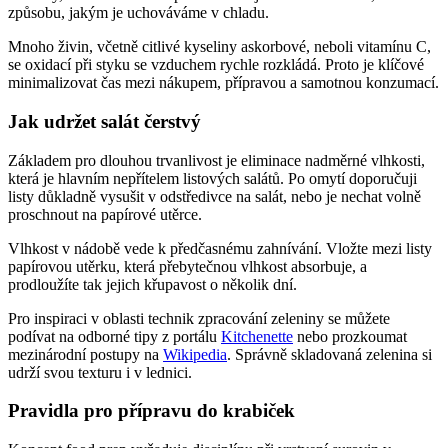
způsobu, jakým je uchováváme v chladu.
Mnoho živin, včetně citlivé kyseliny askorbové, neboli vitamínu C,
se oxidací při styku se vzduchem rychle rozkládá. Proto je klíčové
minimalizovat čas mezi nákupem, přípravou a samotnou konzumací.
Jak udržet salát čerstvý
Základem pro dlouhou trvanlivost je eliminace nadměrné vlhkosti,
která je hlavním nepřítelem listových salátů. Po omytí doporučuji
listy důkladně vysušit v odstředivce na salát, nebo je nechat volně
proschnout na papírové utěrce.
Vlhkost v nádobě vede k předčasnému zahnívání. Vložte mezi listy
papírovou utěrku, která přebytečnou vlhkost absorbuje, a
prodloužíte tak jejich křupavost o několik dní.
Pro inspiraci v oblasti technik zpracování zeleniny se můžete
podívat na odborné tipy z portálu
Kitchenette
nebo prozkoumat
mezinárodní postupy na
Wikipedia
. Správně skladovaná zelenina si
udrží svou texturu i v lednici.
Pravidla pro přípravu do krabiček