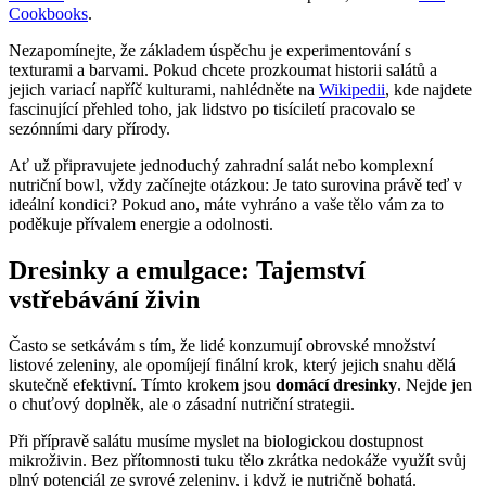
Cookbooks
.
Nezapomínejte, že základem úspěchu je experimentování s
texturami a barvami. Pokud chcete prozkoumat historii salátů a
jejich variací napříč kulturami, nahlédněte na
Wikipedii
, kde najdete
fascinující přehled toho, jak lidstvo po tisíciletí pracovalo se
sezónními dary přírody.
Ať už připravujete jednoduchý zahradní salát nebo komplexní
nutriční bowl, vždy začínejte otázkou: Je tato surovina právě teď v
ideální kondici? Pokud ano, máte vyhráno a vaše tělo vám za to
poděkuje přívalem energie a odolnosti.
Dresinky a emulgace: Tajemství
vstřebávání živin
Často se setkávám s tím, že lidé konzumují obrovské množství
listové zeleniny, ale opomíjejí finální krok, který jejich snahu dělá
skutečně efektivní. Tímto krokem jsou
domácí dresinky
. Nejde jen
o chuťový doplněk, ale o zásadní nutriční strategii.
Při přípravě salátu musíme myslet na biologickou dostupnost
mikroživin. Bez přítomnosti tuku tělo zkrátka nedokáže využít svůj
plný potenciál ze syrové zeleniny, i když je nutričně bohatá.