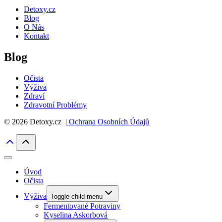
Detoxy.cz
Blog
O Nás
Kontakt
Blog
Očista
Výživa
Zdraví
Zdravotní Problémy
© 2026 Detoxy.cz |
Ochrana Osobních Údajů
Úvod
Očista
Výživa
Toggle child menu
Fermentované Potraviny
Kyselina Askorbová