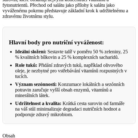
fytonutrientů. Přechod od salátu jako přílohy k salátu jako
vyváženému pokrmu představuje základní krok k udržitelnému a
zdravému životnímu stylu.
Hlavní body pro nutriční vyváženost:
Ideální složení:
Sestavte talíř v poměru 50 % zeleniny, 25
% kvalitních bílkovin a 25 % komplexních sacharidů.
Role tuků:
Přidání zdravých tuků, například olivového
oleje, je nezbytné pro vstřebávání vitamínů rozpustných v
tucích.
Význam sezónnosti:
Konzumace lokálních a sezónních
potravin zaručuje vyšší obsah enzymů, vitamínů a
minerálních látek.
Udržitelnost a kvalita:
Krátká cesta surovin od farmáře
na váš stůl minimalizuje degradaci nutričních hodnot a
podporuje zdravý mikrobiom.
Obsah