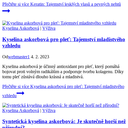
Přečtěte si více
Keratin: Tajemství lesklých vlasů a pevných nehtů
Kyselina Askorbová
|
Výživa
Kyselina askorbová pro pleť: Tajemství mladistvého
vzhledu
Od
webmaster1
4. 2. 2023
Kyselina askorbová je účinný antioxidant pro pleť, který pomáhá
bojovat proti volným radikálům a podporuje tvorbu kolagenu. Díky
tomu pleť zůstává dlouho krásná a mladistvá.
Přečtěte si více
Kyselina askorbová pro pleť: Tajemství mladistvého
vzhledu
Kyselina Askorbová
|
Výživa
Syntetická kyselina askorbová: Je skutečně horší než
přírodní?