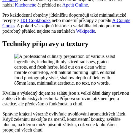
nabízí
Kitchenette
či přehled na
Apetit Online
.
Pro každodenní obměny jídelníčku doporučuji také minimalistické
recepty z
101 Cookbooks
nebo moderní přístupy z portálu
A Couple
Cooks
. A pokud vás zajímá historie a variabilita tohoto pokrmu,
podrobný přehled najdete na stránkách
Wikipedie
.
Techniky přípravy a textury
Kvalita a výsledný dojem ze salátu jsou z velké části dány správnou
aplikací kulinářských technik. Příprava surovin totiž není jen o
estetice, ale především o funkčnosti a chuti.
Správné krájení výrazně ovlivňuje uvolňování aromatických látek.
Když zeleninu nakrájíte na menší, konzistentní kousky, zvětšíte
plochu, na kterou může působit zálivka, což vede k hlubšímu
propojení všech chutí.