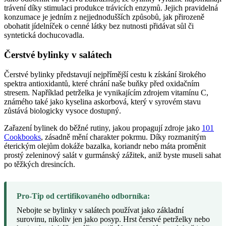
trávení díky stimulaci produkce trávicích enzymů. Jejich pravidelná
konzumace je jedním z nejjednodušších způsobů, jak přirozeně
obohatit jídelníček o cenné látky bez nutnosti přidávat sůl či
syntetická dochucovadla.
Čerstvé bylinky v salátech
Čerstvé bylinky představují nejpřímější cestu k získání širokého
spektra antioxidantů, které chrání naše buňky před oxidačním
stresem. Například petrželka je vynikajícím zdrojem vitamínu C,
známého také jako kyselina askorbová, který v syrovém stavu
zůstává biologicky vysoce dostupný.
Zařazení bylinek do běžné rutiny, jakou propagují zdroje jako
101
Cookbooks
, zásadně mění charakter pokrmu. Díky rozmanitým
éterickým olejům dokáže bazalka, koriandr nebo máta proměnit
prostý zeleninový salát v gurmánský zážitek, aniž byste museli sahat
po těžkých dresincích.
Pro-Tip od certifikovaného odborníka:
Nebojte se bylinky v salátech používat jako základní
surovinu, nikoliv jen jako posyp. Hrst čerstvé petrželky nebo