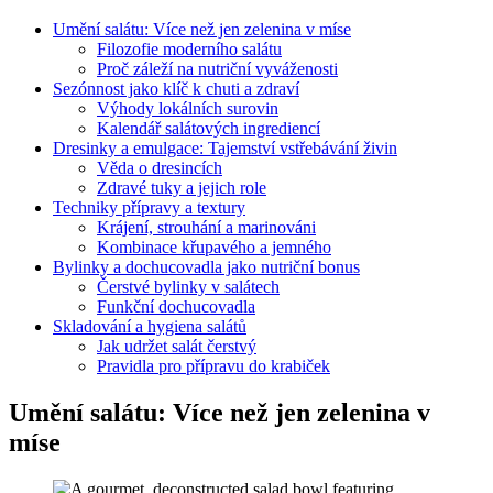
Umění salátu: Více než jen zelenina v míse
Filozofie moderního salátu
Proč záleží na nutriční vyváženosti
Sezónnost jako klíč k chuti a zdraví
Výhody lokálních surovin
Kalendář salátových ingrediencí
Dresinky a emulgace: Tajemství vstřebávání živin
Věda o dresincích
Zdravé tuky a jejich role
Techniky přípravy a textury
Krájení, strouhání a marinováni
Kombinace křupavého a jemného
Bylinky a dochucovadla jako nutriční bonus
Čerstvé bylinky v salátech
Funkční dochucovadla
Skladování a hygiena salátů
Jak udržet salát čerstvý
Pravidla pro přípravu do krabiček
Umění salátu: Více než jen zelenina v
míse