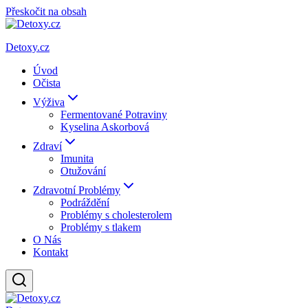
Přeskočit na obsah
Detoxy.cz
Úvod
Očista
Výživa
Fermentované Potraviny
Kyselina Askorbová
Zdraví
Imunita
Otužování
Zdravotní Problémy
Podráždění
Problémy s cholesterolem
Problémy s tlakem
O Nás
Kontakt