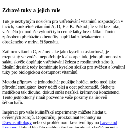
Zdravé tuky a jejich role
Tuk je nezbytným nosičem pro vstřebávání vitamínů rozpustných v
tucích, konkrétně vitamínů A, D, E a K. Pokud jíte salát bez tuku,
vaše tělo jednoduše vyloučí tyto cenné látky bez užitku. Tímto
způsobem přicházíte o benefity například z betakarotenu
obsaženého v mrkvi či špenátu.
Zatímco vitamín C, známý také jako kyselina askorbová, je
rozpustný ve vodě a nepotřebuje k absorpci tuk, jeho přítomnost v
salátu skvěle doplňuje vstřebávání železa z rostlinných zdrojů.
Ideální dresink tedy kombinuje kyselou složku pro svěžest a kvalitní
tuky pro biologickou dostupnost vitamínů.
Metoda přípravy je jednoduchá: použijte hořčici nebo med jako
přírodní emulgátor, který udrží olej a ocet pohromadě. Šlehejte
metličkou tak dlouho, dokud směs nezíská krémovou konzistenci.
Tento jednoduchý rituál pozvedne vaše pokrmy na úroveň
šéfkuchařů.
Inspiraci pro vaše kulinářské experimenty můžete hledat u
ověřených zdrojů. Doporučuji prozkoumat techniky na
Downshiftology
nebo si prohlédnout kreativní tipy na
Love and
Lemons
. Pokud hledáte rychlou českou inspiraci, skvělé recepty