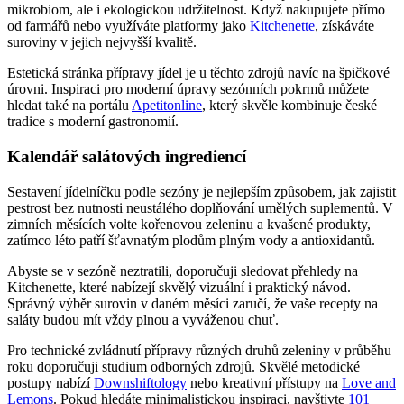
mikrobiom, ale i ekologickou udržitelnost. Když nakupujete přímo
od farmářů nebo využíváte platformy jako
Kitchenette
, získáváte
suroviny v jejich nejvyšší kvalitě.
Estetická stránka přípravy jídel je u těchto zdrojů navíc na špičkové
úrovni. Inspiraci pro moderní úpravy sezónních pokrmů můžete
hledat také na portálu
Apetitonline
, který skvěle kombinuje české
tradice s moderní gastronomií.
Kalendář salátových ingrediencí
Sestavení jídelníčku podle sezóny je nejlepším způsobem, jak zajistit
pestrost bez nutnosti neustálého doplňování umělých suplementů. V
zimních měsících volte kořenovou zeleninu a kvašené produkty,
zatímco léto patří šťavnatým plodům plným vody a antioxidantů.
Abyste se v sezóně neztratili, doporučuji sledovat přehledy na
Kitchenette, které nabízejí skvělý vizuální i praktický návod.
Správný výběr surovin v daném měsíci zaručí, že vaše recepty na
saláty budou mít vždy plnou a vyváženou chuť.
Pro technické zvládnutí přípravy různých druhů zeleniny v průběhu
roku doporučuji studium odborných zdrojů. Skvělé metodické
postupy nabízí
Downshiftology
nebo kreativní přístupy na
Love and
Lemons
. Pokud hledáte minimalistickou inspiraci, navštivte
101