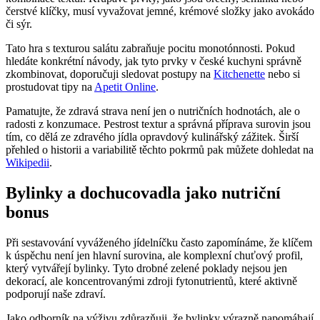
čerstvé klíčky, musí vyvažovat jemné, krémové složky jako avokádo
či sýr.
Tato hra s texturou salátu zabraňuje pocitu monotónnosti. Pokud
hledáte konkrétní návody, jak tyto prvky v české kuchyni správně
zkombinovat, doporučuji sledovat postupy na
Kitchenette
nebo si
prostudovat tipy na
Apetit Online
.
Pamatujte, že zdravá strava není jen o nutričních hodnotách, ale o
radosti z konzumace. Pestrost textur a správná příprava surovin jsou
tím, co dělá ze zdravého jídla opravdový kulinářský zážitek. Širší
přehled o historii a variabilitě těchto pokrmů pak můžete dohledat na
Wikipedii
.
Bylinky a dochucovadla jako nutriční
bonus
Při sestavování vyváženého jídelníčku často zapomínáme, že klíčem
k úspěchu není jen hlavní surovina, ale komplexní chuťový profil,
který vytvářejí bylinky. Tyto drobné zelené poklady nejsou jen
dekorací, ale koncentrovanými zdroji fytonutrientů, které aktivně
podporují naše zdraví.
Jako odborník na výživu zdůrazňuji, že bylinky výrazně napomáhají