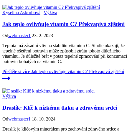
Kyselina Askorbová
|
Výživa
Jak teplo ovlivňuje vitamin C? Překvapivá zjištění
Od
webmaster1
23. 2. 2023
Teplota má zásadní vliv na stabilitu vitaminu C. Studie ukazují, že
tepelné ošetření potravin může způsobit ztrátu tohoto důležitého
vitamínu. Je důležité brát v potaz tepelné zpracování při konzumaci
potravin bohatých na vitamin C.
Přečtěte si více
Jak teplo ovlivňuje vitamin C? Překvapivá zjištění
Výživa
Draslík: Klíč k nízkému tlaku a zdravému srdci
Od
webmaster1
18. 10. 2024
Draslík je klíčovým minerálem pro zachování zdravého srdce a