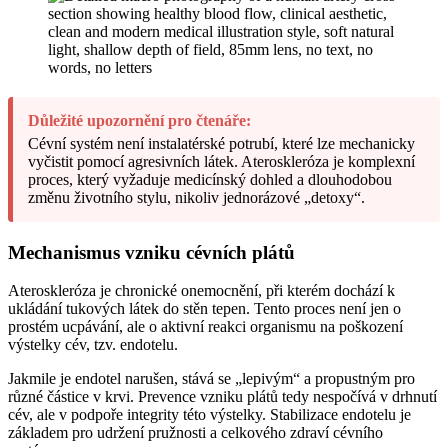
Důležité upozornění pro čtenáře:
Cévní systém není instalatérské potrubí, které lze mechanicky
vyčistit pomocí agresivních látek. Ateroskleróza je komplexní
proces, který vyžaduje medicínský dohled a dlouhodobou
změnu životního stylu, nikoliv jednorázové „detoxy“.
Mechanismus vzniku cévních plátů
Ateroskleróza je chronické onemocnění, při kterém dochází k
ukládání tukových látek do stěn tepen. Tento proces není jen o
prostém ucpávání, ale o aktivní reakci organismu na poškození
výstelky cév, tzv. endotelu.
Jakmile je endotel narušen, stává se „lepivým“ a propustným pro
různé částice v krvi. Prevence vzniku plátů tedy nespočívá v drhnutí
cév, ale v podpoře integrity této výstelky. Stabilizace endotelu je
základem pro udržení pružnosti a celkového zdraví cévního