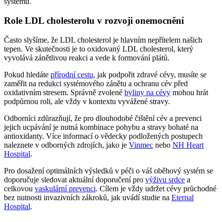
systému.
Role LDL cholesterolu v rozvoji onemocnění
Často slyšíme, že LDL cholesterol je hlavním nepřítelem našich
tepen. Ve skutečnosti je to oxidovaný LDL cholesterol, který
vyvolává zánětlivou reakci a vede k formování plátů.
Pokud hledáte
přírodní cestu
, jak podpořit zdravé cévy, musíte se
zaměřit na redukci systémového zánětu a ochranu cév před
oxidativním stresem. Správně zvolené
byliny na cévy
mohou hrát
podpůrnou roli, ale vždy v kontextu vyvážené stravy.
Odborníci zdůrazňují, že pro dlouhodobé čištění cév a prevenci
jejich ucpávání je nutná kombinace pohybu a stravy bohaté na
antioxidanty. Více informací o vědecky podložených postupech
naleznete v odborných zdrojích, jako je
Vinmec
nebo
NH Heart
Hospital
.
Pro dosažení optimálních výsledků v péči o váš oběhový systém se
doporučuje sledovat aktuální doporučení pro
výživu srdce
a
celkovou
vaskulární prevenci
. Cílem je vždy udržet cévy průchodné
bez nutnosti invazivních zákroků, jak uvádí studie na
Eternal
Hospital
.