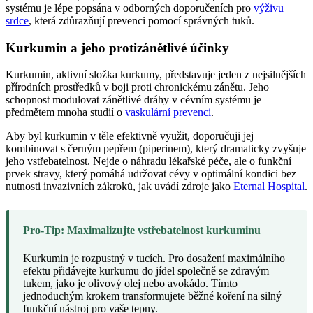
systému je lépe popsána v odborných doporučeních pro
výživu
srdce
, která zdůrazňují prevenci pomocí správných tuků.
Kurkumin a jeho protizánětlivé účinky
Kurkumin, aktivní složka kurkumy, představuje jeden z nejsilnějších
přírodních prostředků v boji proti chronickému zánětu. Jeho
schopnost modulovat zánětlivé dráhy v cévním systému je
předmětem mnoha studií o
vaskulární prevenci
.
Aby byl kurkumin v těle efektivně využit, doporučuji jej
kombinovat s černým pepřem (piperinem), který dramaticky zvyšuje
jeho vstřebatelnost. Nejde o náhradu lékařské péče, ale o funkční
prvek stravy, který pomáhá udržovat cévy v optimální kondici bez
nutnosti invazivních zákroků, jak uvádí zdroje jako
Eternal Hospital
.
Pro-Tip: Maximalizujte vstřebatelnost kurkuminu
Kurkumin je rozpustný v tucích. Pro dosažení maximálního
efektu přidávejte kurkumu do jídel společně se zdravým
tukem, jako je olivový olej nebo avokádo. Tímto
jednoduchým krokem transformujete běžné koření na silný
funkční nástroj pro vaše tepny.