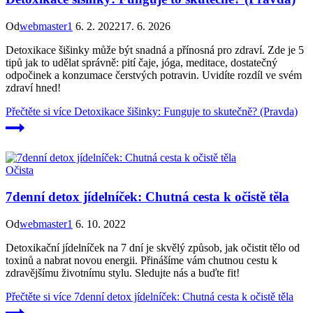
Od
webmaster1
6. 2. 2022
17. 6. 2026
Detoxikace šišinky může být snadná a přínosná pro zdraví. Zde je 5
tipů jak to udělat správně: pití čaje, jóga, meditace, dostatečný
odpočinek a konzumace čerstvých potravin. Uvidíte rozdíl ve svém
zdraví hned!
Přečtěte si více
Detoxikace šišinky: Funguje to skutečně? (Pravda)
Očista
7denní detox jídelníček: Chutná cesta k očistě těla
Od
webmaster1
6. 10. 2022
Detoxikační jídelníček na 7 dní je skvělý způsob, jak očistit tělo od
toxinů a nabrat novou energii. Přinášíme vám chutnou cestu k
zdravějšímu životnímu stylu. Sledujte nás a buďte fit!
Přečtěte si více
7denní detox jídelníček: Chutná cesta k očistě těla