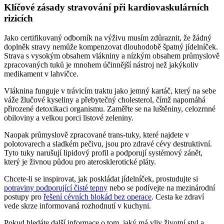
Klíčové zásady stravování při kardiovaskulárních
rizicích
Jako certifikovaný odborník na výživu musím zdůraznit, že žádný
doplněk stravy nemůže kompenzovat dlouhodobě špatný jídelníček.
Strava s vysokým obsahem vlákniny a nízkým obsahem průmyslově
zpracovaných tuků je mnohem účinnější nástroj než jakýkoliv
medikament v lahvičce.
Vláknina funguje v trávicím traktu jako jemný kartáč, který na sebe
váže žlučové kyseliny a přebytečný cholesterol, čímž napomáhá
přirozené detoxikaci organismu. Zaměřte se na luštěniny, celozrnné
obiloviny a velkou porci listové zeleniny.
Naopak průmyslově zpracované trans-tuky, které najdete v
polotovarech a sladkém pečivu, jsou pro zdravé cévy destruktivní.
Tyto tuky narušují lipidový profil a podporují systémový zánět,
který je živnou půdou pro aterosklerotické pláty.
Chcete-li se inspirovat, jak poskládat jídelníček, prostudujte si
potraviny podporující čisté tepny
nebo se podívejte na mezinárodní
postupy pro
řešení cévních blokád bez operace
. Cesta ke zdraví
vede skrze informovaná rozhodnutí v kuchyni.
Pokud hledáte další informace o tom, jaký má vliv životní styl a