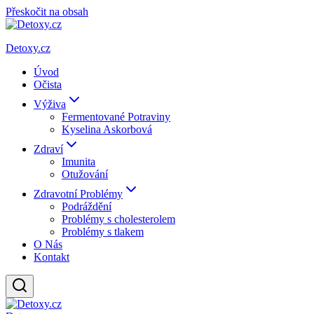
Přeskočit na obsah
Detoxy.cz
Úvod
Očista
Výživa
Fermentované Potraviny
Kyselina Askorbová
Zdraví
Imunita
Otužování
Zdravotní Problémy
Podráždění
Problémy s cholesterolem
Problémy s tlakem
O Nás
Kontakt