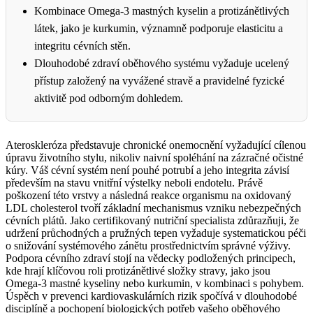
Kombinace Omega-3 mastných kyselin a protizánětlivých
látek, jako je kurkumin, významně podporuje elasticitu a
integritu cévních stěn.
Dlouhodobé zdraví oběhového systému vyžaduje ucelený
přístup založený na vyvážené stravě a pravidelné fyzické
aktivitě pod odborným dohledem.
Ateroskleróza představuje chronické onemocnění vyžadující cílenou
úpravu životního stylu, nikoliv naivní spoléhání na zázračné očistné
kúry. Váš cévní systém není pouhé potrubí a jeho integrita závisí
především na stavu vnitřní výstelky neboli endotelu. Právě
poškození této vrstvy a následná reakce organismu na oxidovaný
LDL cholesterol tvoří základní mechanismus vzniku nebezpečných
cévních plátů. Jako certifikovaný nutriční specialista zdůrazňuji, že
udržení průchodných a pružných tepen vyžaduje systematickou péči
o snižování systémového zánětu prostřednictvím správné výživy.
Podpora cévního zdraví stojí na vědecky podložených principech,
kde hrají klíčovou roli protizánětlivé složky stravy, jako jsou
Omega-3 mastné kyseliny nebo kurkumin, v kombinaci s pohybem.
Úspěch v prevenci kardiovaskulárních rizik spočívá v dlouhodobé
disciplíně a pochopení biologických potřeb vašeho oběhového