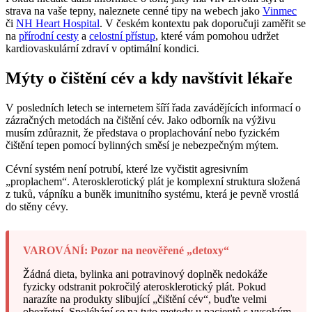
strava na vaše tepny, naleznete cenné tipy na webech jako
Vinmec
či
NH Heart Hospital
. V českém kontextu pak doporučuji zaměřit se
na
přírodní cesty
a
celostní přístup
, které vám pomohou udržet
kardiovaskulární zdraví v optimální kondici.
Mýty o čištění cév a kdy navštívit lékaře
V posledních letech se internetem šíří řada zavádějících informací o
zázračných metodách na čištění cév. Jako odborník na výživu
musím zdůraznit, že představa o proplachování nebo fyzickém
čištění tepen pomocí bylinných směsí je nebezpečným mýtem.
Cévní systém není potrubí, které lze vyčistit agresivním
„proplachem“. Aterosklerotický plát je komplexní struktura složená
z tuků, vápníku a buněk imunitního systému, která je pevně vrostlá
do stěny cévy.
VAROVÁNÍ: Pozor na neověřené „detoxy“
Žádná dieta, bylinka ani potravinový doplněk nedokáže
fyzicky odstranit pokročilý aterosklerotický plát. Pokud
narazíte na produkty slibující „čištění cév“, buďte velmi
obezřetní. Spoléhání se na tyto metody u pacientů s vysokým