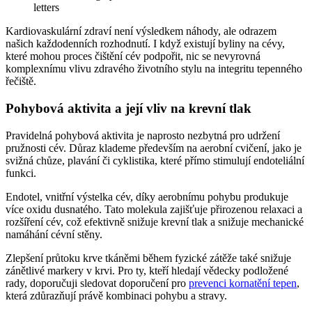
Kardiovaskulární zdraví není výsledkem náhody, ale odrazem
našich každodenních rozhodnutí. I když existují byliny na cévy,
které mohou proces čištění cév podpořit, nic se nevyrovná
komplexnímu vlivu zdravého životního stylu na integritu tepenného
řečiště.
Pohybová aktivita a její vliv na krevní tlak
Pravidelná pohybová aktivita je naprosto nezbytná pro udržení
pružnosti cév. Důraz klademe především na aerobní cvičení, jako je
svižná chůze, plavání či cyklistika, které přímo stimulují endoteliální
funkci.
Endotel, vnitřní výstelka cév, díky aerobnímu pohybu produkuje
více oxidu dusnatého. Tato molekula zajišťuje přirozenou relaxaci a
rozšíření cév, což efektivně snižuje krevní tlak a snižuje mechanické
namáhání cévní stěny.
Zlepšení průtoku krve tkáněmi během fyzické zátěže také snižuje
zánětlivé markery v krvi. Pro ty, kteří hledají vědecky podložené
rady, doporučuji sledovat doporučení pro
prevenci kornatění tepen
,
která zdůrazňují právě kombinaci pohybu a stravy.