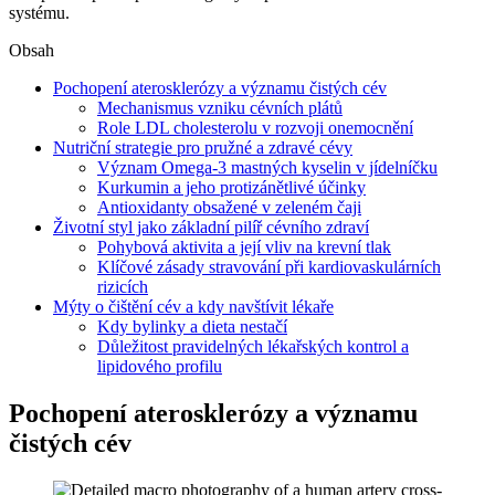
systému.
Obsah
Pochopení aterosklerózy a významu čistých cév
Mechanismus vzniku cévních plátů
Role LDL cholesterolu v rozvoji onemocnění
Nutriční strategie pro pružné a zdravé cévy
Význam Omega-3 mastných kyselin v jídelníčku
Kurkumin a jeho protizánětlivé účinky
Antioxidanty obsažené v zeleném čaji
Životní styl jako základní pilíř cévního zdraví
Pohybová aktivita a její vliv na krevní tlak
Klíčové zásady stravování při kardiovaskulárních
rizicích
Mýty o čištění cév a kdy navštívit lékaře
Kdy bylinky a dieta nestačí
Důležitost pravidelných lékařských kontrol a
lipidového profilu
Pochopení aterosklerózy a významu
čistých cév