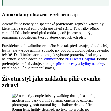
Antioxidanty obsažené v zeleném čaji
Zelený čaj je bohatý na specifické polyfenoly, zejména katechiny,
které hrají zásadní roli v ochraně cévní stěny. Tyto látky přímo
chrání LDL cholesterol před oxidací, což je proces, který je
primárním spouštěčem tvorby aterosklerotických plátů.
Pravidelné pití kvalitního zeleného čaje tak představuje jednoduchý,
levný, ale vysoce účinný způsob, jak podpořit dlouhověkost cévního
řečiště. Další informace o tom, jak vybrané potraviny čistí tepny,
naleznete v přehledech na
Vinmec
nebo
NH Heart Hospital
. Pokud
preferujete lokální zdroje, studujte
přírodní cesty
a
byliny na cévy
,
které doplňují tuto nutriční strategii.
Životní styl jako základní pilíř cévního
zdraví