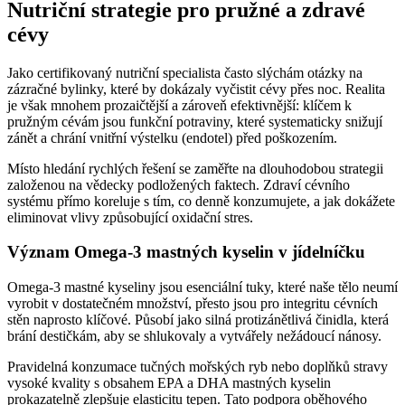
Nutriční strategie pro pružné a zdravé
cévy
Jako certifikovaný nutriční specialista často slýchám otázky na
zázračné bylinky, které by dokázaly vyčistit cévy přes noc. Realita
je však mnohem prozaičtější a zároveň efektivnější: klíčem k
pružným cévám jsou funkční potraviny, které systematicky snižují
zánět a chrání vnitřní výstelku (endotel) před poškozením.
Místo hledání rychlých řešení se zaměřte na dlouhodobou strategii
založenou na vědecky podložených faktech. Zdraví cévního
systému přímo koreluje s tím, co denně konzumujete, a jak dokážete
eliminovat vlivy způsobující oxidační stres.
Význam Omega-3 mastných kyselin v jídelníčku
Omega-3 mastné kyseliny jsou esenciální tuky, které naše tělo neumí
vyrobit v dostatečném množství, přesto jsou pro integritu cévních
stěn naprosto klíčové. Působí jako silná protizánětlivá činidla, která
brání destičkám, aby se shlukovaly a vytvářely nežádoucí nánosy.
Pravidelná konzumace tučných mořských ryb nebo doplňků stravy
vysoké kvality s obsahem EPA a DHA mastných kyselin
prokazatelně zlepšuje elasticitu tepen. Tato podpora oběhového