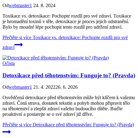
Od
webmaster1
24. 8. 2024
Toxikace vs. detoxikace: Pochopte rozdíl pro své zdraví. Toxikace
je hromadění toxinů v těle, detoxikace je proces jejich odstranění.
Bylo by moudré lépe pochopit tento rozdíl pro udržení zdraví.
Přečtěte si více
Toxikace vs. detoxikace: Pochopte rozdíl pro své
zdraví
Očista
Detoxikace před těhotenstvím: Funguje to? (Pravda)
Od
webmaster1
21. 4. 2022
26. 6. 2026
Osvědčená detoxikace před těhotenstvím může být klíčem k vašemu
zdraví. Čistá strava, dostatek tekutin a pohyb mohou připravit tělo
na těhotenství a zlepšit zdraví vašeho budoucího dítěte. Buďte
proaktivní a postarejte se o své zdraví již dříve.
Přečtěte si více
Detoxikace před těhotenstvím: Funguje to? (Pravda)