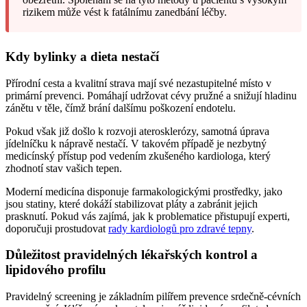
rizikem může vést k fatálnímu zanedbání léčby.
Kdy bylinky a dieta nestačí
Přírodní cesta a kvalitní strava mají své nezastupitelné místo v
primární prevenci. Pomáhají udržovat cévy pružné a snižují hladinu
zánětu v těle, čímž brání dalšímu poškození endotelu.
Pokud však již došlo k rozvoji aterosklerózy, samotná úprava
jídelníčku k nápravě nestačí. V takovém případě je nezbytný
medicínský přístup pod vedením zkušeného kardiologa, který
zhodnotí stav vašich tepen.
Moderní medicína disponuje farmakologickými prostředky, jako
jsou statiny, které dokáží stabilizovat pláty a zabránit jejich
prasknutí. Pokud vás zajímá, jak k problematice přistupují experti,
doporučuji prostudovat
rady kardiologů pro zdravé tepny
.
Důležitost pravidelných lékařských kontrol a
lipidového profilu
Pravidelný screening je základním pilířem prevence srdečně-cévních