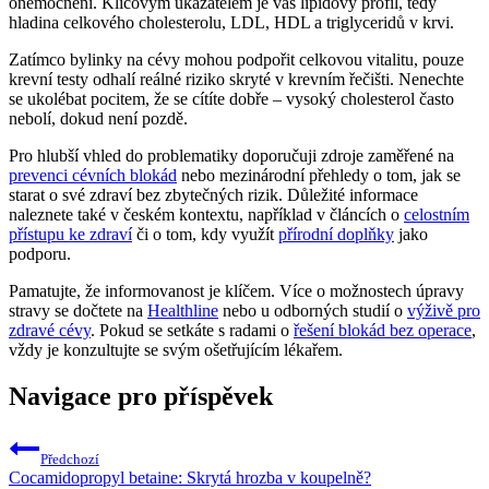
onemocnění. Klíčovým ukazatelem je váš lipidový profil, tedy
hladina celkového cholesterolu, LDL, HDL a triglyceridů v krvi.
Zatímco bylinky na cévy mohou podpořit celkovou vitalitu, pouze
krevní testy odhalí reálné riziko skryté v krevním řečišti. Nenechte
se ukolébat pocitem, že se cítíte dobře – vysoký cholesterol často
nebolí, dokud není pozdě.
Pro hlubší vhled do problematiky doporučuji zdroje zaměřené na
prevenci cévních blokád
nebo mezinárodní přehledy o tom, jak se
starat o své zdraví bez zbytečných rizik. Důležité informace
naleznete také v českém kontextu, například v článcích o
celostním
přístupu ke zdraví
či o tom, kdy využít
přírodní doplňky
jako
podporu.
Pamatujte, že informovanost je klíčem. Více o možnostech úpravy
stravy se dočtete na
Healthline
nebo u odborných studií o
výživě pro
zdravé cévy
. Pokud se setkáte s radami o
řešení blokád bez operace
,
vždy je konzultujte se svým ošetřujícím lékařem.
Navigace pro příspěvek
Předchozí
Cocamidopropyl betaine: Skrytá hrozba v koupelně?