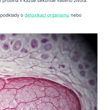
rý probíhá v každé sekundě vašeho života.
é podklady o
detoxikaci organismu
nebo