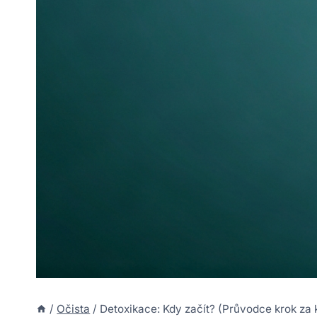
/
Očista
/
Detoxikace: Kdy začít? (Průvodce krok za