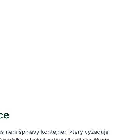
ce
us není špinavý kontejner, který vyžaduje