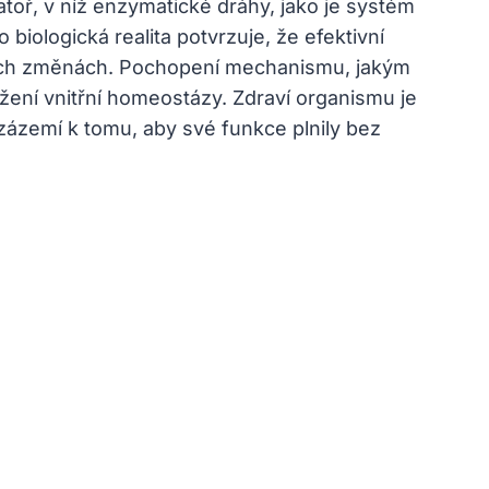
atoř, v níž enzymatické dráhy, jako je systém
 biologická realita potvrzuje, že efektivní
tních změnách. Pochopení mechanismu, jakým
držení vnitřní homeostázy. Zdraví organismu je
zázemí k tomu, aby své funkce plnily bez