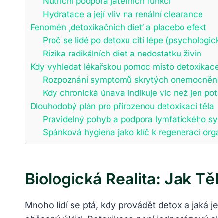
Nutriční podpora jaterních funkcí
Hydratace a její vliv na renální clearance
Fenomén ‚detoxikačních diet‘ a placebo efekt
Proč se lidé po detoxu cítí lépe (psychologic
Rizika radikálních diet a nedostatku živin
Kdy vyhledat lékařskou pomoc místo detoxikac
Rozpoznání symptomů skrytých onemocněn
Kdy chronická únava indikuje víc než jen potř
Dlouhodobý plán pro přirozenou detoxikaci těla
Pravidelný pohyb a podpora lymfatického s
Spánková hygiena jako klíč k regeneraci org
Biologická Realita: Jak T
Mnoho lidí se ptá, kdy provádět detox a jaká j