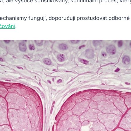
t, ale vysoce sofistikovaný, kontinuální proces, kte
 mechanismy fungují, doporučuji prostudovat odborn
čování
.