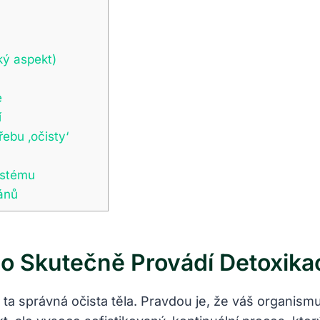
ký aspekt)
e
í
ebu ‚očisty‘
ystému
ánů
ělo Skutečně Provádí Detoxika
e ta správná očista těla. Pravdou je, že váš organism