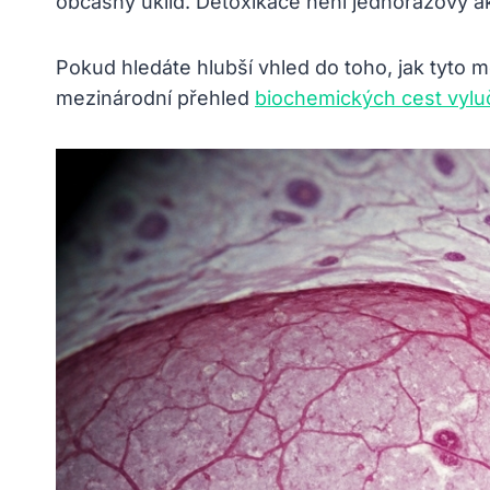
občasný úklid. Detoxikace není jednorázový ak
Pokud hledáte hlubší vhled do toho, jak tyto
mezinárodní přehled
biochemických cest vylu