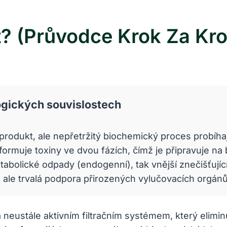
t? (Průvodce Krok Za Kr
ogických souvislostech
odukt, ale nepřetržitý biochemický proces probíhajíc
muje toxiny ve dvou fázích, čímž je připravuje na
tabolické odpady (endogenní), tak vnější znečišťující
, ale trvalá podpora přirozených vylučovacích orgánů 
 neustále aktivním filtračním systémem, který elimin