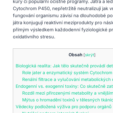
kúry či populární očistné programy. Játra a le
Cytochrom P450, nepřetržitě neutralizují jak vni
fungování organismu závisí na dlouhodobé po
játra konjugují reaktivní meziprodukty pro nás
přímým výsledkem každodenní fyziologické prác
oxidativního stresu.
Obsah
[
skrýt
]
Biologická realita: Jak tělo skutečně provádí de
Role jater a enzymatický systém Cytochro
Renální filtrace a vylučování metabolických
Endogenní vs. exogenní toxiny: Co skutečně za
Rozdíl mezi přirozenými metabolity a vnějším
Mýtus o hromadění toxinů v tělesných tkání
Vědecky podložená výživa pro podporu orgánů