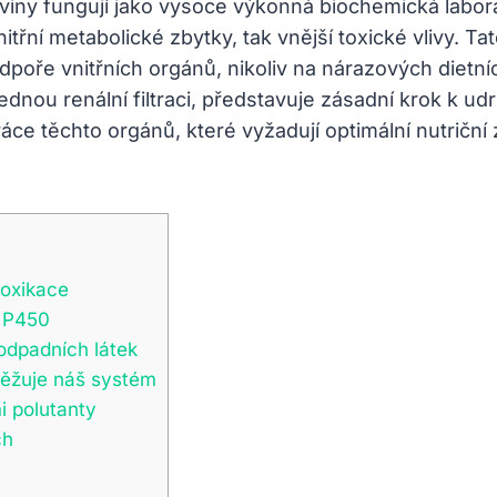
dviny fungují jako vysoce výkonná biochemická labor
třní metabolické zbytky, tak vnější toxické vlivy. Tato
dpoře vnitřních orgánů, nikoliv na nárazových die
lednou renální filtraci, představuje zásadní krok k u
e těchto orgánů, které vyžadují optimální nutriční 
toxikace
m P450
 odpadních látek
těžuje náš systém
i polutanty
ch