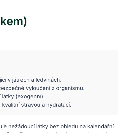
okem)
í v játrech a ledvinách.
 bezpečné vyloučení z organismu.
 látky (exogenní).
kvalitní stravou a hydratací.
uje nežádoucí látky bez ohledu na kalendářní