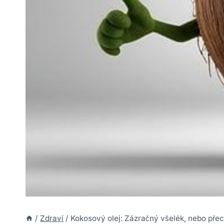
/
Zdraví
/
Kokosový olej: Zázračný všelék, nebo pře