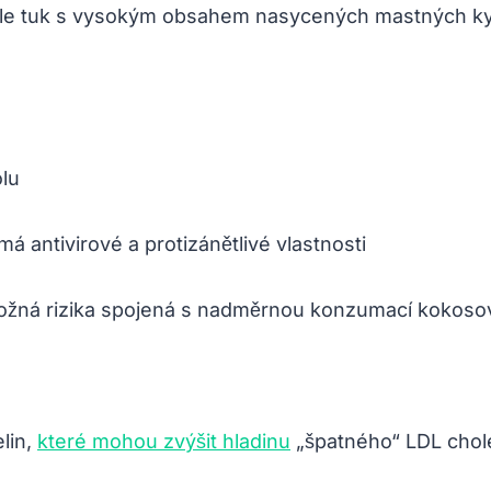
ále tuk s vysokým obsahem nasycených mastných kyse
lu
á antivirové a protizánětlivé vlastnosti
ožná rizika spojená s nadměrnou konzumací kokosov
lin,
které mohou zvýšit hladinu
„špatného“ LDL chol