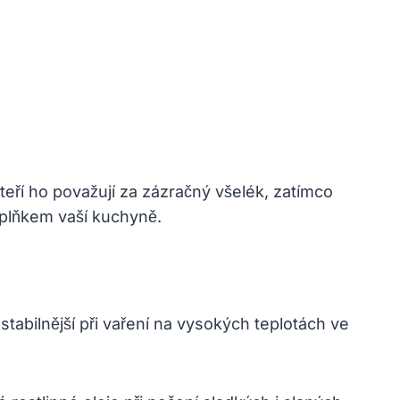
i
eří ho považují za zázračný všelék, zatímco
oplňkem vaší kuchyně.
abilnější při vaření na vysokých teplotách ve