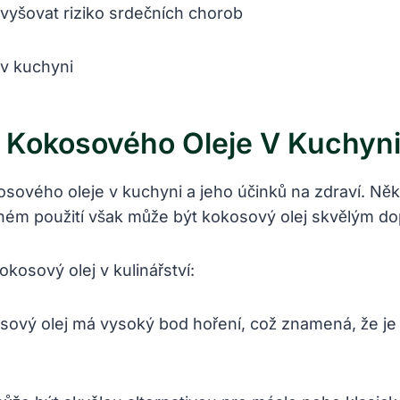
vyšovat riziko srdečních chorob
í Kokosového Oleje V Kuchyn
sového oleje v kuchyni a jeho účinků na zdraví. Někt
ávném použití však může být kokosový olej skvělým d
okosový olej v kulinářství:
ový olej má vysoký bod hoření, což znamená, že je st