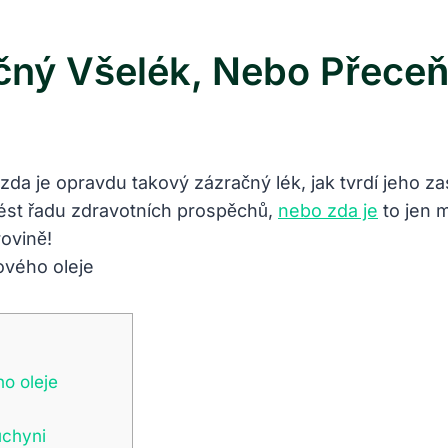
ačný Všelék, Nebo Přece
 zda je opravdu takový zázračný lék, jak tvrdí jeho z
ést řadu zdravotních prospěchů,
nebo zda je
to jen m
rovině!
o oleje
uchyni