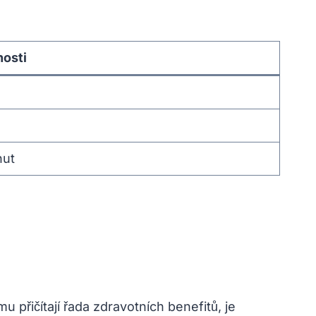
nosti
hut
 přičítají řada zdravotních benefitů, je