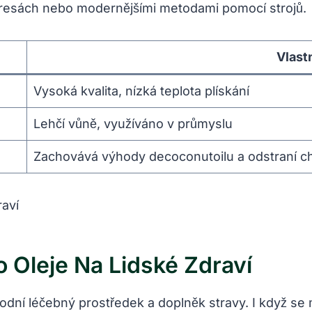
presách nebo modernějšími metodami pomocí strojů.
Vlast
Vysoká kvalita, nízká teplota plískání
Lehčí vůně, využíváno v průmyslu
Zachovává výhody decoconutoilu a odstraní c
 Oleje Na Lidské Zdraví
dní léčebný prostředek a doplněk stravy. I když se mu