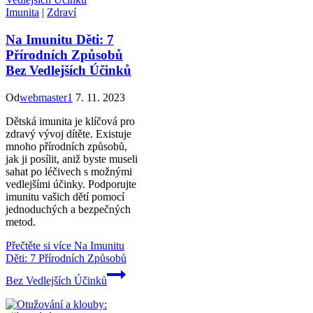
Imunita
|
Zdraví
Na Imunitu Děti: 7
Přírodních Způsobů
Bez Vedlejších Účinků
Od
webmaster1
7. 11. 2023
Dětská imunita je klíčová pro
zdravý vývoj dítěte. Existuje
mnoho přírodních způsobů,
jak ji posílit, aniž byste museli
sahat po léčivech s možnými
vedlejšími účinky. Podporujte
imunitu vašich dětí pomocí
jednoduchých a bezpečných
metod.
Přečtěte si více
Na Imunitu
Děti: 7 Přírodních Způsobů
Bez Vedlejších Účinků