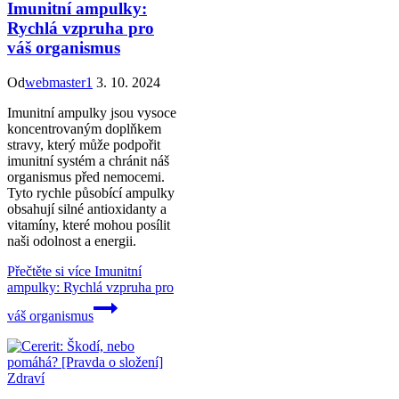
Imunitní ampulky:
Rychlá vzpruha pro
váš organismus
Od
webmaster1
3. 10. 2024
Imunitní ampulky jsou vysoce
koncentrovaným doplňkem
stravy, který může podpořit
imunitní systém a chránit náš
organismus před nemocemi.
Tyto rychle působící ampulky
obsahují silné antioxidanty a
vitamíny, které mohou posílit
naši odolnost a energii.
Přečtěte si více
Imunitní
ampulky: Rychlá vzpruha pro
váš organismus
Zdraví