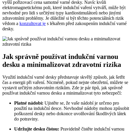
vyšší pořizovací cena samotné varné desky. Navíc kvůli
elektromagnetickému poli, které indukční vaření vytváří, může být
nevhodné pro lidi s určitými typy kardiostimulátorů nebo jinými
zdravotními problémy. Je důležité si být těchto potenciálních rizik
vědom a
konzultovat je
s lékařem před zakoupením indukční varné
desky.
Jak správně používat indukční varnou
desku a minimalizovat zdravotní rizika
Využití indukční varné desky představuje skvělý způsob, jak šetřit
čas a energii při vaření. Nicméně, pokud nejste obezřetní, můžete se
vystavit určitým zdravotním rizikům. Zde je pár tipů, jak správně
používat indukční varnou desku a minimalizovat tyto nebezpečí:
Platné nádobí:
Ujistěte se, že vaše nádobí je určeno pro
použití na indukční desce. Nevhodné nádoby mohou způsobit
poškození desky nebo dokonce uvolňování škodlivých látek
do potraviny.
Udržujte desku čistou:
Pravidelně čistěte indukční varnou