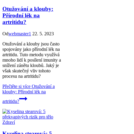
Otužování a klouby:
Přírodní lék na
artritidu?
Od
webmaster1
22. 5. 2023
Otužování a klouby jsou často
spojovány jako přírodní lék na
artritidu. Tuto metodu využívá
mnoho lidí k posílení imunity a
snížení zánětu kloubů. Jaký je
však skutečný vliv tohoto
procesu na artritidu?
Přečtěte si více
Otužování a
klouby: Přírodní lék na
artritidu?
Zdraví
Kyselina stearová: 5