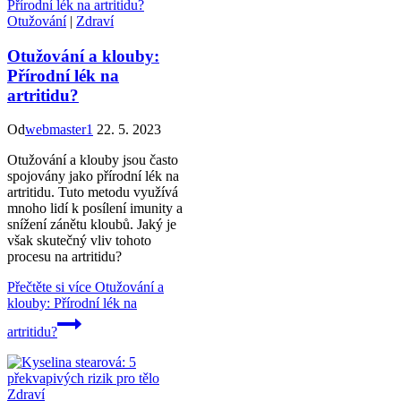
Otužování
|
Zdraví
Otužování a klouby:
Přírodní lék na
artritidu?
Od
webmaster1
22. 5. 2023
Otužování a klouby jsou často
spojovány jako přírodní lék na
artritidu. Tuto metodu využívá
mnoho lidí k posílení imunity a
snížení zánětu kloubů. Jaký je
však skutečný vliv tohoto
procesu na artritidu?
Přečtěte si více
Otužování a
klouby: Přírodní lék na
artritidu?
Zdraví