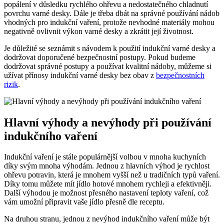
popálení v důsledku rychlého ohřevu a nedostatečného chladnutí
povrchu varné desky. Dále je třeba dbát na správné používání nádob
vhodných pro indukční vaření, protože nevhodné materiály mohou
negativně ovlivnit výkon varné desky a zkrátit její životnost.
Je důležité se seznámit s návodem k použití indukční varné desky a
dodržovat doporučené bezpečnostní postupy. Pokud budeme
dodržovat správné postupy a používat kvalitní nádoby, můžeme si
užívat přínosy indukční varné desky bez obav z
bezpečnostních
rizik
.
Hlavní výhody a nevýhody při používání
indukčního vaření
Indukční vaření je stále populárnější volbou v mnoha kuchyních
díky svým mnoha výhodám. Jednou z hlavních výhod je rychlost
ohřevu potravin, která je mnohem vyšší než u tradičních typů vaření.
Díky tomu můžete mít jídlo hotové mnohem rychleji a efektivněji.
Další výhodou je možnost přesného nastavení teploty vaření, což
vám umožní připravit vaše jídlo přesně dle receptu.
Na druhou stranu, jednou z nevýhod indukčního vaření může být