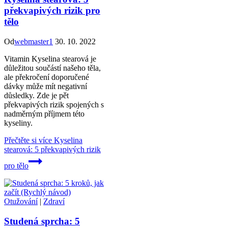
překvapivých rizik pro
tělo
Od
webmaster1
30. 10. 2022
Vitamin Kyselina stearová je
důležitou součástí našeho těla,
ale překročení doporučené
dávky může mít negativní
důsledky. Zde je pět
překvapivých rizik spojených s
nadměrným příjmem této
kyseliny.
Přečtěte si více
Kyselina
stearová: 5 překvapivých rizik
pro tělo
Otužování
|
Zdraví
Studená sprcha: 5