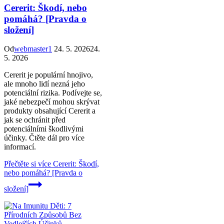
Cererit: Škodí, nebo
pomáhá? [Pravda o
složení]
Od
webmaster1
24. 5. 2026
24.
5. 2026
Cererit je populární hnojivo,
ale mnoho lidí nezná jeho
potenciální rizika. Podívejte se,
jaké nebezpečí mohou skrývat
produkty obsahující Cererit a
jak se ochránit před
potenciálními škodlivými
účinky. Čtěte dál pro více
informací.
Přečtěte si více
Cererit: Škodí,
nebo pomáhá? [Pravda o
složení]