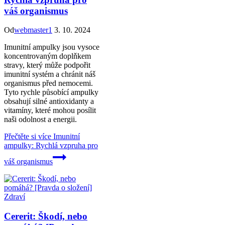
váš organismus
Od
webmaster1
3. 10. 2024
Imunitní ampulky jsou vysoce
koncentrovaným doplňkem
stravy, který může podpořit
imunitní systém a chránit náš
organismus před nemocemi.
Tyto rychle působící ampulky
obsahují silné antioxidanty a
vitamíny, které mohou posílit
naši odolnost a energii.
Přečtěte si více
Imunitní
ampulky: Rychlá vzpruha pro
váš organismus
Zdraví
Cererit: Škodí, nebo