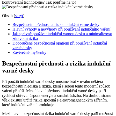
kontroverzní technologie? Tak pojďme na to!
Obsah
[
skrýt
]
Bezpečnostní přednosti a rizika indukční varné desky
Hlavní výhody a nevýhody při používání indukčního vaření
Jak správně používat indukční varnou desku a minimalizovat
zdravotní rizika
Doporučené bezpečnostní opatření při používání indukční
varné desky
Závěrečné myšlenky
Bezpečnostní přednosti a rizika indukční
varné desky
Při použití indukční varné desky musíme brát v úvahu některá
bezpečnostní hlediska a rizika, která s sebou tento moderní způsob
vaření přináší. Mezi hlavní přednosti indukční varné desky patří
rychlost ohřevu, úspora energie a snadná údržba. Na druhou stranu
však existují určitá rizika spojená s elektromagnetickým zářením,
které indukční vaření produkuje.
Mezi hlavní bezpečnostní rizika indukční varné desky patří možnost