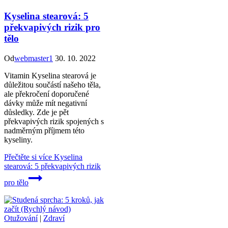
Kyselina stearová: 5
překvapivých rizik pro
tělo
Od
webmaster1
30. 10. 2022
Vitamin Kyselina stearová je
důležitou součástí našeho těla,
ale překročení doporučené
dávky může mít negativní
důsledky. Zde je pět
překvapivých rizik spojených s
nadměrným příjmem této
kyseliny.
Přečtěte si více
Kyselina
stearová: 5 překvapivých rizik
pro tělo
Otužování
|
Zdraví