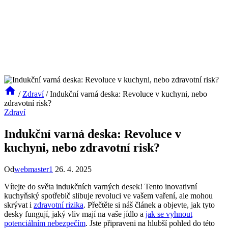
/
Zdraví
/
Indukční varná deska: Revoluce v kuchyni, nebo
zdravotní risk?
Zdraví
Indukční varná deska: Revoluce v
kuchyni, nebo zdravotní risk?
Od
webmaster1
26. 4. 2025
Vítejte do světa indukčních varných desek! Tento inovativní
kuchyňský spotřebič slibuje revoluci ve vašem vaření, ale mohou
skrývat i
zdravotní
rizika
. Přečtěte si náš článek a objevte, jak tyto
desky fungují, jaký vliv mají na vaše jídlo a
jak se vyhnout
potenciálním nebezpečím
. Jste připraveni na hlubší pohled do této