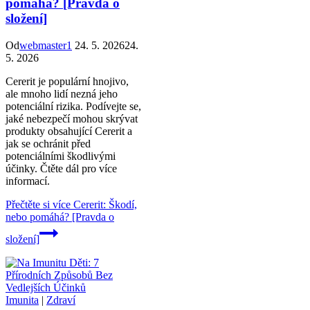
pomáhá? [Pravda o
složení]
Od
webmaster1
24. 5. 2026
24.
5. 2026
Cererit je populární hnojivo,
ale mnoho lidí nezná jeho
potenciální rizika. Podívejte se,
jaké nebezpečí mohou skrývat
produkty obsahující Cererit a
jak se ochránit před
potenciálními škodlivými
účinky. Čtěte dál pro více
informací.
Přečtěte si více
Cererit: Škodí,
nebo pomáhá? [Pravda o
složení]
Imunita
|
Zdraví