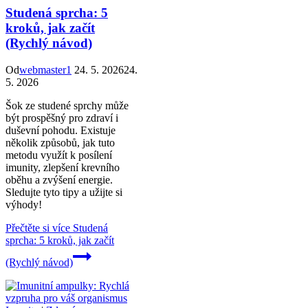
Studená sprcha: 5
kroků, jak začít
(Rychlý návod)
Od
webmaster1
24. 5. 2026
24.
5. 2026
Šok ze studené sprchy může
být prospěšný pro zdraví i
duševní pohodu. Existuje
několik způsobů, jak tuto
metodu využít k posílení
imunity, zlepšení krevního
oběhu a zvýšení energie.
Sledujte tyto tipy a užijte si
výhody!
Přečtěte si více
Studená
sprcha: 5 kroků, jak začít
(Rychlý návod)