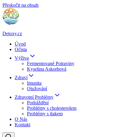
Přeskočit na obsah
Detoxy.cz
Úvod
Očista
Výživa
Fermentované Potraviny
Kyselina Askorbová
Zdraví
Imunita
Otužování
Zdravotní Problémy
Podráždění
Problémy s cholesterolem
Problémy s tlakem
O Nás
Kontakt