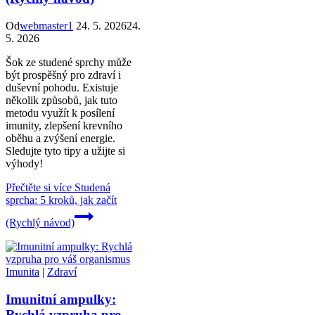
Od
webmaster1
24. 5. 2026
24.
5. 2026
Šok ze studené sprchy může
být prospěšný pro zdraví i
duševní pohodu. Existuje
několik způsobů, jak tuto
metodu využít k posílení
imunity, zlepšení krevního
oběhu a zvýšení energie.
Sledujte tyto tipy a užijte si
výhody!
Přečtěte si více
Studená
sprcha: 5 kroků, jak začít
(Rychlý návod)
Imunita
|
Zdraví
Imunitní ampulky:
Rychlá vzpruha pro