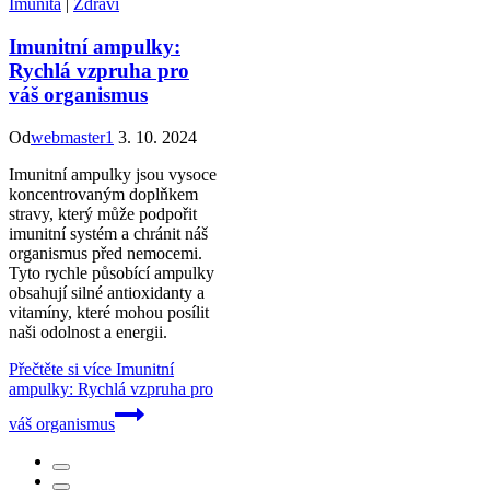
Imunita
|
Zdraví
Imunitní ampulky:
Rychlá vzpruha pro
váš organismus
Od
webmaster1
3. 10. 2024
Imunitní ampulky jsou vysoce
koncentrovaným doplňkem
stravy, který může podpořit
imunitní systém a chránit náš
organismus před nemocemi.
Tyto rychle působící ampulky
obsahují silné antioxidanty a
vitamíny, které mohou posílit
naši odolnost a energii.
Přečtěte si více
Imunitní
ampulky: Rychlá vzpruha pro
váš organismus