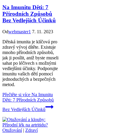
Na Imunitu Děti: 7
Přírodních Způsobů
Bez Vedlejších Účinků
Od
webmaster1
7. 11. 2023
Dětská imunita je klíčová pro
zdravý vývoj dítěte. Existuje
mnoho přírodních způsobů,
jak ji posílit, aniž byste museli
sahat po léčivech s možnými
vedlejšími účinky. Podporujte
imunitu vašich dětí pomocí
jednoduchých a bezpečných
metod.
Přečtěte si více
Na Imunitu
Děti: 7 Přírodních Způsobů
Bez Vedlejších Účinků
Otužování
|
Zdraví