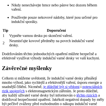
Nikdy nenechávejte hrnce nebo pánve bez dozoru během
vaření.
Používejte pouze nekovové nádoby, které jsou určené pro
indukční sporáky.
Tip
Doporučení
1
Vypněte varnou desku po skončení vaření.
Neumisťujte kovové předměty na povrch indukční varné
2
desky.
Dodržováním těchto jednoduchých opatření můžete bezpečně a
efektivně využívat výhody indukční varné desky ve vaší kuchyni.
Závěrečné myšlenky
Celkem si můžeme uvědomit, že indukční varné desky přinášejí
mnoho výhod, jako rychlejší a efektivnější vaření, úsporu energie a
snadnější čištění. Nicméně,
je důležité být si vědomi
i
potenciálních
rizik spojených
s elektromagnetickým zářením. Je proto důležité,
aby každý uživatel varné desky byl informován o
těchto rizicích
a
dodržoval bezpečnostní opatření. Jakékoli negativní dopady by měly
být pečlivě zváženy před rozhodnutím o nákupu indukční varné