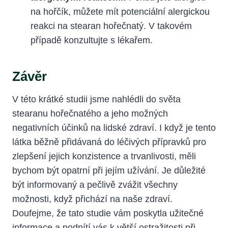
na hořčík, můžete mít potenciální alergickou
reakci na stearan hořečnatý. V takovém
případě konzultujte s lékařem.
Závěr
V této krátké studii jsme nahlédli do světa
stearanu hořečnatého a jeho možných
negativních účinků na lidské zdraví. I když je tento
látka běžně přidávaná do léčivých přípravků pro
zlepšení jejich konzistence a trvanlivosti, měli
bychom být opatrní při jejím užívání. Je důležité
být informovaný a pečlivě zvážit všechny
možnosti, když přichází na naše zdraví.
Doufejme, že tato studie vám poskytla užitečné
informace a podnítí vás k větší ostražitosti při