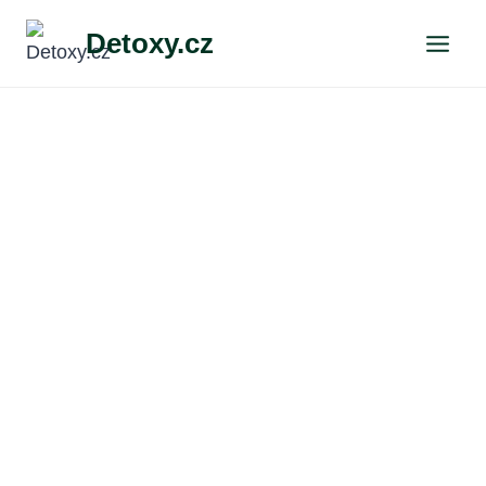
Přeskočit
Detoxy.cz
na
obsah