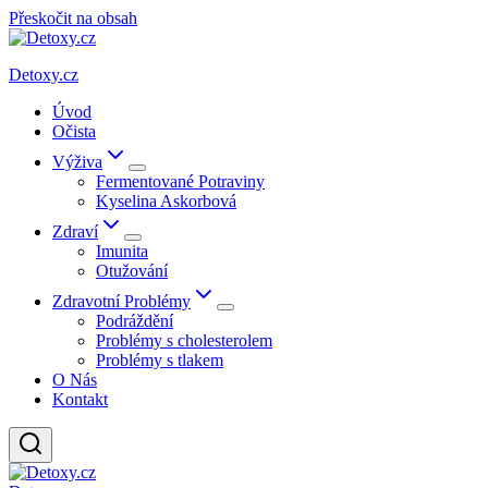
Přeskočit na obsah
Detoxy.cz
Úvod
Očista
Výživa
Fermentované Potraviny
Kyselina Askorbová
Zdraví
Imunita
Otužování
Zdravotní Problémy
Podráždění
Problémy s cholesterolem
Problémy s tlakem
O Nás
Kontakt