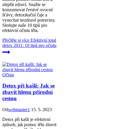
zlepšit zdraví. Snažte se
konzumovat čerstvé ovocné
šťávy, detoxikační čaje a
vynechat nezdravé potraviny.
Sledujte naše 10 tipů pro
efektivní očistu těla.
Přečtěte si více
Efektivní total
detox 2011: 10 tipů pro očistu
Očista
Detox při kašli: Jak se
zbavit hlenu přírodní
cestou
Od
webmaster1
15. 5. 2023
Detox při kašli je efektivní
způsob, jak pomoc tělu zbavit