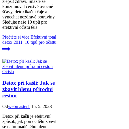
zlepšit zdraví. Snažte se
konzumovat čerstvé ovocné
šťávy, detoxikační čaje a
vynechat nezdravé potraviny.
Sledujte naše 10 tipů pro
efektivní očistu těla.
Přečtěte si více
Efektivní total
detox 2011: 10 tipů pro očistu
Očista
Detox při kašli: Jak se
zbavit hlenu přírodní
cestou
Od
webmaster1
15. 5. 2023
Detox při kašli je efektivní
způsob, jak pomoc tělu zbavit
se nahromaděného hlenu.