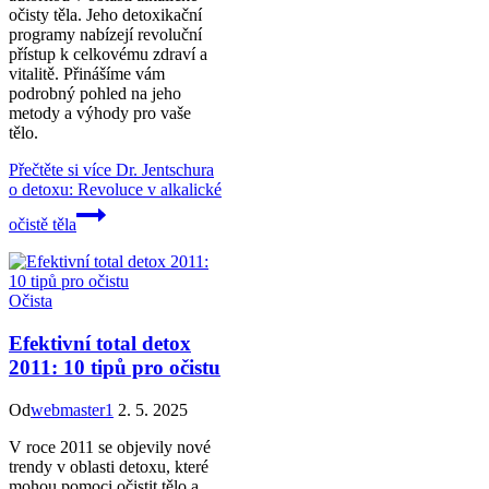
očisty těla. Jeho detoxikační
programy nabízejí revoluční
přístup k celkovému zdraví a
vitalitě. Přinášíme vám
podrobný pohled na jeho
metody a výhody pro vaše
tělo.
Přečtěte si více
Dr. Jentschura
o detoxu: Revoluce v alkalické
očistě těla
Očista
Efektivní total detox
2011: 10 tipů pro očistu
Od
webmaster1
2. 5. 2025
V roce 2011 se objevily nové
trendy v oblasti detoxu, které
mohou pomoci očistit tělo a