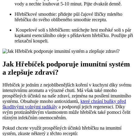
vody ⁤a nechte louhovat 5-10 minut. Pijte dvakrát denně.
Hřebíčkové smoothie: přidejte ⁢půl čajové lžičky ⁣mletého ​
hřebíčku do svého oblíbeného smoothie⁣ receptu.
⁤ Koupelové soli s⁢ hřebíčkem: smíchejte ‍hrst mořské soli s pár
kapkami esenciálního⁣ oleje s přídavkem hřebíčku. Použijte ​při
relaxační koupeli.
Jak Hřebíček podporuje imunitní systém
a zlepšuje zdraví?
Hřebíček je jedním z nejoblíbenějších koření v kuchyni díky svému
intenzivnímu aromatu a výrazné⁣ chuti. Má však⁣ také mnoho​
prospěšných‌ účinků na naše zdraví, zejména na posílení imunitního
systému. Obsahuje mnoho antioxidantů,
které chrání buňky před
škodlivými volnými radikály
​ a podporují jejich regeneraci.‍ Díky‌
svým protizánětlivým vlastnostem​ může hřebíček také pomoci čelit
různým infekčním ‍onemocněním.
Pokud chcete využít prospěšných ‍účinků‍ hřebíčku ‍na imunitní
systém, zkuste ‌některý z‌ těchto receptů: