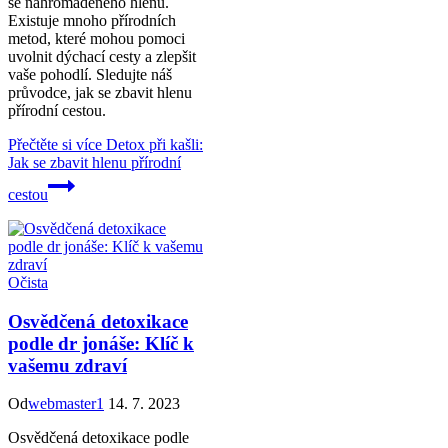
se nahromaděného hlenu.
Existuje mnoho přírodních
metod, které mohou pomoci
uvolnit dýchací cesty a zlepšit
vaše pohodlí. Sledujte náš
průvodce, jak se zbavit hlenu
přírodní cestou.
Přečtěte si více
Detox při kašli:
Jak se zbavit hlenu přírodní
cestou
Očista
Osvědčená detoxikace
podle dr jonáše: Klíč k
vašemu zdraví
Od
webmaster1
14. 7. 2023
Osvědčená detoxikace podle