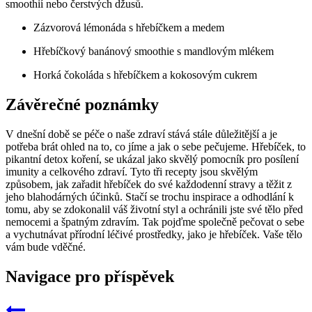
smoothií nebo čerstvých džusů.
Zázvorová lémonáda s hřebíčkem ⁢a medem
Hřebíčkový banánový smoothie⁤ s mandlovým mlékem
Horká čokoláda⁣ s hřebíčkem a kokosovým cukrem
Závěrečné poznámky
V dnešní době se péče o naše zdraví stává stále důležitější a je
potřeba brát ohled na to, co jíme a jak o ⁤sebe ‍pečujeme. Hřebíček, to
pikantní detox koření, se ukázal ​jako skvělý pomocník pro posílení
imunity a celkového zdraví. Tyto tři⁤ recepty jsou‍ skvělým
‌způsobem, jak zařadit hřebíček ⁣do své každodenní ​stravy a těžit z⁢
jeho blahodárných účinků. Stačí se ⁢trochu inspirace a odhodlání k
tomu, aby se zdokonalil váš životní styl a ⁣ochránili jste své tělo před
nemocemi a špatným‍ zdravím. Tak pojďme společně pečovat o sebe
a vychutnávat přírodní léčivé prostředky, jako⁤ je​ hřebíček. Vaše‍ tělo
vám bude ‌vděčné.
Navigace pro příspěvek