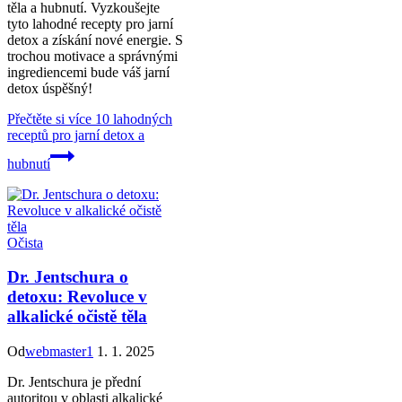
těla a hubnutí. Vyzkoušejte
tyto lahodné recepty pro jarní
detox a získání nové energie. S
trochou motivace a správnými
ingrediencemi bude váš jarní
detox úspěšný!
Přečtěte si více
10 lahodných
receptů pro jarní detox a
hubnutí
Očista
Dr. Jentschura o
detoxu: Revoluce v
alkalické očistě těla
Od
webmaster1
1. 1. 2025
Dr. Jentschura je přední
autoritou v oblasti alkalické