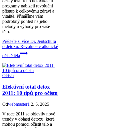
očisty těla. Jeho detoxikační
programy nabízejí revoluční
přístup k celkovému zdraví a
vitalitě. Přinášíme vám
podrobný pohled na jeho
metody a výhody pro vaše
tělo.
Přečtěte si více
Dr. Jentschura
o detoxu: Revoluce v alkalické
očistě těla
Očista
Efektivní total detox
2011: 10 tipů pro očistu
Od
webmaster1
2. 5. 2025
V roce 2011 se objevily nové
trendy v oblasti detoxu, které
mohou pomoci očistit tělo a