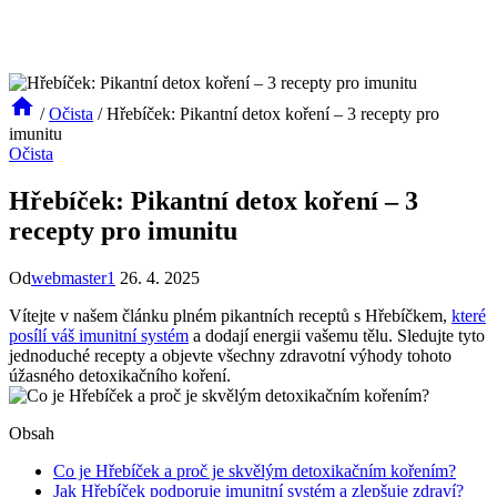
/
Očista
/
Hřebíček: Pikantní detox koření – 3 recepty pro
imunitu
Očista
Hřebíček: Pikantní detox koření – 3
recepty pro imunitu
Od
webmaster1
26. 4. 2025
Vítejte v našem⁤ článku plném pikantních receptů s Hřebíčkem,
které
posílí váš imunitní systém
a dodají energii vašemu tělu. Sledujte tyto
jednoduché recepty ⁤a objevte všechny zdravotní výhody tohoto
úžasného ⁣detoxikačního koření.
Obsah
Co je Hřebíček a proč je skvělým detoxikačním kořením?
Jak Hřebíček podporuje imunitní systém a zlepšuje zdraví?