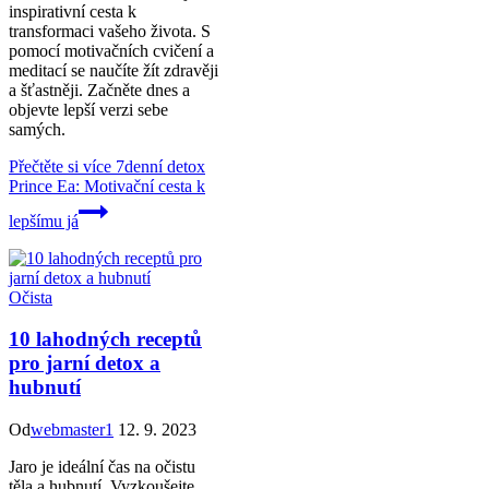
inspirativní cesta k
transformaci vašeho života. S
pomocí motivačních cvičení a
meditací se naučíte žít zdravěji
a šťastněji. Začněte dnes a
objevte lepší verzi sebe
samých.
Přečtěte si více
7denní detox
Prince Ea: Motivační cesta k
lepšímu já
Očista
10 lahodných receptů
pro jarní detox a
hubnutí
Od
webmaster1
12. 9. 2023
Jaro je ideální čas na očistu
těla a hubnutí. Vyzkoušejte