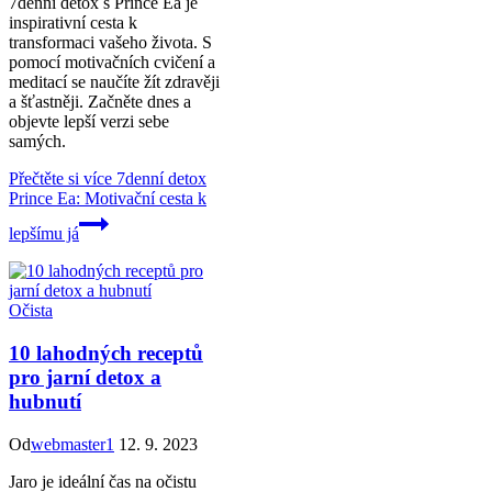
7denní detox s Prince Ea je
inspirativní cesta k
transformaci vašeho života. S
pomocí motivačních cvičení a
meditací se naučíte žít zdravěji
a šťastněji. Začněte dnes a
objevte lepší verzi sebe
samých.
Přečtěte si více
7denní detox
Prince Ea: Motivační cesta k
lepšímu já
Očista
10 lahodných receptů
pro jarní detox a
hubnutí
Od
webmaster1
12. 9. 2023
Jaro je ideální čas na očistu