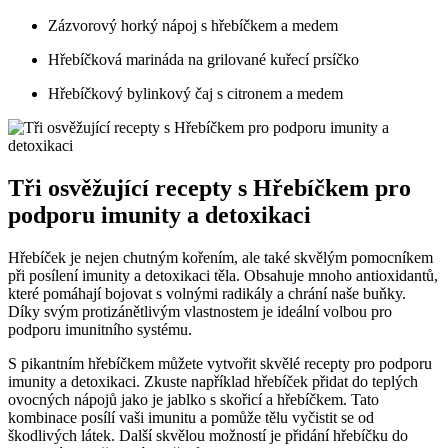
Zázvorový horký nápoj s hřebíčkem a​ medem
Hřebíčková marináda na ‌grilované kuřecí ⁤prsíčko
Hřebíčkový⁣ bylinkový​ čaj s citronem a ⁤medem
Tři osvěžující ⁢recepty s Hřebíčkem pro
podporu imunity a detoxikaci
Hřebíček je⁢ nejen chutným kořením, ale také skvělým pomocníkem
při posílení imunity a⁢ detoxikaci těla. Obsahuje mnoho antioxidantů,
které ⁢pomáhají bojovat s volnými​ radikály a chrání naše buňky.
Díky svým⁢ protizánětlivým vlastnostem je ideální volbou pro
podporu imunitního systému.
S pikantním hřebíčkem můžete vytvořit skvělé recepty pro podporu
imunity a detoxikaci. Zkuste například hřebíček přidat do teplých
ovocných nápojů jako je jablko s skořicí a hřebíčkem. Tato
kombinace posílí vaši imunitu a ⁤pomůže ‌tělu vyčistit se od
škodlivých látek. Další skvělou možností je přidání hřebíčku do