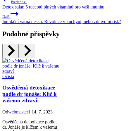
Předchozí
Detox salát: 5 receptů plných vitamínů pro vaši imunitu
Další
Indukční varná deska: Revoluce v kuchyni, nebo zdravotní risk?
Podobné příspěvky
Očista
Osvědčená detoxikace
podle dr jonáše: Klíč k
vašemu zdraví
Od
webmaster1
14. 7. 2023
Osvědčená detoxikace podle
dr. Jonáše je klíčem k vašemu