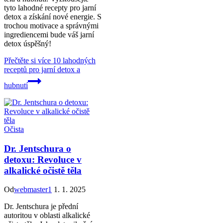
tyto lahodné recepty pro jarní
detox a získání nové energie. S
trochou motivace a správnými
ingrediencemi bude váš jarní
detox úspěšný!
Přečtěte si více
10 lahodných
receptů pro jarní detox a
hubnutí
Očista
Dr. Jentschura o
detoxu: Revoluce v
alkalické očistě těla
Od
webmaster1
1. 1. 2025
Dr. Jentschura je přední
autoritou v oblasti alkalické