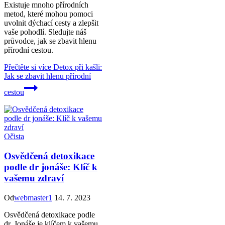
Existuje mnoho přírodních
metod, které mohou pomoci
uvolnit dýchací cesty a zlepšit
vaše pohodlí. Sledujte náš
průvodce, jak se zbavit hlenu
přírodní cestou.
Přečtěte si více
Detox při kašli:
Jak se zbavit hlenu přírodní
cestou
Očista
Osvědčená detoxikace
podle dr jonáše: Klíč k
vašemu zdraví
Od
webmaster1
14. 7. 2023
Osvědčená detoxikace podle
dr. Jonáše je klíčem k vašemu