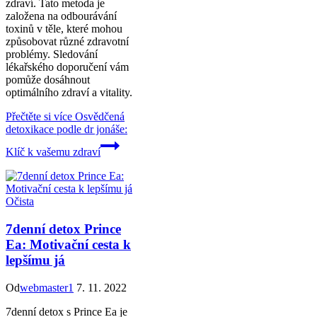
zdraví. Tato metoda je
založena na odbourávání
toxinů v těle, které mohou
způsobovat různé zdravotní
problémy. Sledování
lékařského doporučení vám
pomůže dosáhnout
optimálního zdraví a vitality.
Přečtěte si více
Osvědčená
detoxikace podle dr jonáše:
Klíč k vašemu zdraví
Očista
7denní detox Prince
Ea: Motivační cesta k
lepšímu já
Od
webmaster1
7. 11. 2022
7denní detox s Prince Ea je