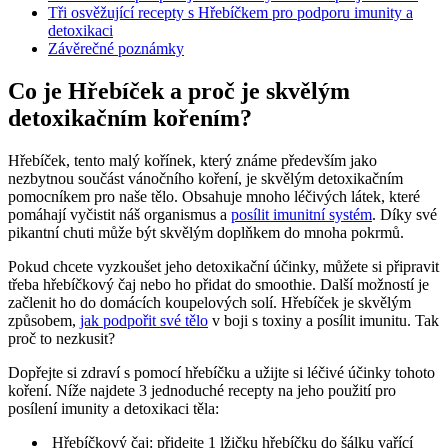
Tři osvěžující ⁢recepty s Hřebíčkem pro podporu imunity a
detoxikaci
Závěrečné poznámky
Co je Hřebíček a proč je skvělým
detoxikačním kořením?
Hřebíček, tento malý kořínek, který známe především jako
nezbytnou součást vánočního koření,​ je skvělým detoxikačním
pomocníkem pro⁣ naše tělo. Obsahuje mnoho léčivých látek, které⁢
pomáhají vyčistit náš organismus a
posílit imunitní ‌systém
. Díky‌ své
pikantní chuti může být skvělým doplňkem do⁣ mnoha pokrmů.
Pokud chcete vyzkoušet jeho detoxikační účinky, můžete ⁤si připravit
⁢třeba hřebíčkový‌ čaj ‍nebo ​ho přidat do smoothie. Další možností je
začlenit ho do domácích koupelových​ solí. Hřebíček je skvělým
způsobem,
jak podpořit své tělo
⁢v boji s toxiny⁤ a posílit imunitu. ‌Tak
proč⁣ to nezkusit?
Dopřejte si zdraví s pomocí hřebíčku⁣ a užijte si léčivé účinky tohoto
koření.⁢ Níže najdete 3 jednoduché recepty na jeho použití pro
posílení imunity a detoxikaci těla:
⁢ Hřebíčkový čaj: přidejte‍ 1 lžičku​ hřebíčku do ‍šálku vařící