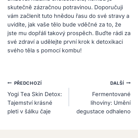
skutečně zázračnou potravinou. Doporučuji
vám začlenit tuto hnědou řasu do své stravy a
uvidíte, jak vaše tělo bude vděčné za to, že
jste mu dopřáli takový prospěch. Buďte rádi za
své zdraví a udělejte první krok k detoxikaci
svého těla s pomocí kombu!
Navigace
PŘEDCHOZÍ
DALŠÍ
Pro
Yogi Tea Skin Detox:
Fermentované
Tajemství krásné
lihoviny: Umění
Příspěvek
pleti v šálku čaje
degustace odhaleno