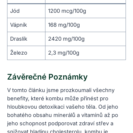
Jód
1200 mcg/100g
Vápník
168 mg/100g
Draslík
2420 mg/100g
Železo
2,3 mg/100g
Závěrečné Poznámky
V tomto článku jsme prozkoumali všechny
benefity, které kombu může přinést pro
hloubkovou detoxikaci vašeho těla. Od jeho
bohatého obsahu minerálů a vitaminů až po
jeho schopnost podporovat zdraví střev a
snižovat hladinu cholesterolu, kombu je