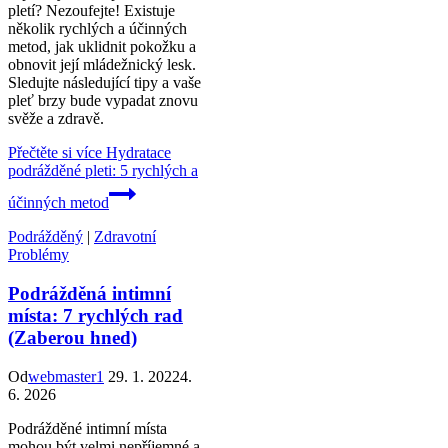
pletí? Nezoufejte! Existuje
několik rychlých a účinných
metod, jak uklidnit pokožku a
obnovit její mládežnický lesk.
Sledujte následující tipy a vaše
pleť brzy bude vypadat znovu
svěže a zdravě.
Přečtěte si více
Hydratace
podrážděné pleti: 5 rychlých a
účinných metod
Podrážděný
|
Zdravotní
Problémy
Podrážděná intimní
místa: 7 rychlých rad
(Zaberou hned)
Od
webmaster1
29. 1. 2022
4.
6. 2026
Podrážděné intimní místa
mohou být velmi nepříjemné a