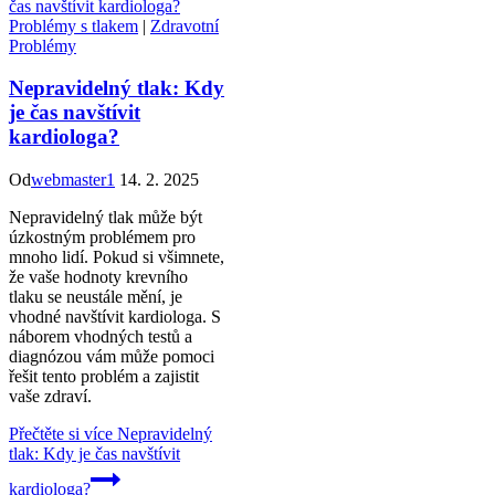
Problémy s tlakem
|
Zdravotní
Problémy
Nepravidelný tlak: Kdy
je čas navštívit
kardiologa?
Od
webmaster1
14. 2. 2025
Nepravidelný tlak může být
úzkostným problémem pro
mnoho lidí. Pokud si všimnete,
že vaše hodnoty krevního
tlaku se neustále mění, je
vhodné navštívit kardiologa. S
náborem vhodných testů a
diagnózou vám může pomoci
řešit tento problém a zajistit
vaše zdraví.
Přečtěte si více
Nepravidelný
tlak: Kdy je čas navštívit
kardiologa?