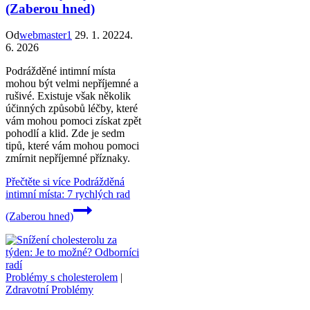
(Zaberou hned)
Od
webmaster1
29. 1. 2022
4.
6. 2026
Podrážděné intimní místa
mohou být velmi nepříjemné a
rušivé. Existuje však několik
účinných způsobů léčby, které
vám mohou pomoci získat zpět
pohodlí a klid. Zde je sedm
tipů, které vám mohou pomoci
zmírnit nepříjemné příznaky.
Přečtěte si více
Podrážděná
intimní místa: 7 rychlých rad
(Zaberou hned)
Problémy s cholesterolem
|
Zdravotní Problémy