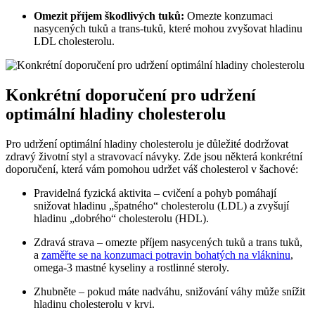
Omezit příjem škodlivých tuků:
Omezte konzumaci
nasycených tuků a trans-tuků, které mohou zvyšovat hladinu
LDL cholesterolu.
Konkrétní doporučení pro udržení
optimální hladiny cholesterolu
Pro udržení optimální hladiny cholesterolu je důležité dodržovat
zdravý životní styl a stravovací návyky. Zde jsou některá konkrétní
doporučení, která vám pomohou udržet váš cholesterol v šachové:
Pravidelná fyzická aktivita – cvičení a pohyb pomáhají
snižovat hladinu „špatného“ cholesterolu (LDL) a zvyšují
hladinu „dobrého“ cholesterolu (HDL).
Zdravá strava – omezte příjem nasycených tuků a trans tuků,
a
zaměřte se na konzumaci potravin bohatých na vlákninu
,
omega-3 mastné kyseliny a rostlinné steroly.
Zhubněte – pokud máte nadváhu, snižování váhy může snížit
hladinu cholesterolu v krvi.