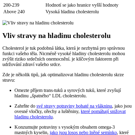
200-239
Hodnotí se jako hranice vyšší hodnoty
Above 240
Vysoká hladina cholesterolu
Vliv stravy na hladinu cholesterolu
Cholesterol je tuk podobná látka, která je nezbytná pro správnou
funkci vašeho těla. Nicméně vysoké hladiny cholesterolu mohou
zvýšit riziko srdečních onemocnění. je klíčovým faktorem při
udržování zdraví vašeho srdce.
Zde je několik tipů, jak optimalizovat hladinu cholesterolu skrze
stravu:
Omezte příjem trans-tuků a syrových tuků, které zvyšují
hladinu „špatného“ LDL cholesterolu.
Zahrňte do
své stravy potraviny bohaté na vlákninu
, jako jsou
ovesné vločky, ořechy a luštěniny,
které pomáhají snižovat
hladinu cholesterolu
.
Konzumujte potraviny s vysokým obsahem omega-3
mastných kyselin,
jako jsou losos nebo lněné semínko
, které