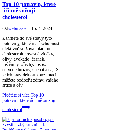
Top 10 potravin, které
účinně snižují
cholesterol
Od
webmaster1
15. 4. 2024
Zahrněte do své stravy tyto
potraviny, které mají schopnost
efektivně snižovat hladinu
cholesterolu: ovesné vločky,
olivy, avokádo, česnek,
luštěniny, ořechy, losos,
červené hrozny, špenát a čaj. S
jejich pravidelnou konzumací
můžete podpořit zdraví vašeho
srdce a cév.
Přečtěte si více
Top 10
potravin, které účinně snižují
cholesterol
Problémy s tlakem
|
Zdravotní