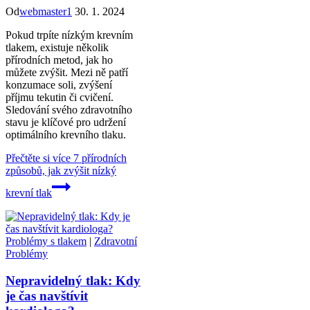
Od
webmaster1
30. 1. 2024
Pokud trpíte nízkým krevním
tlakem, existuje několik
přírodních metod, jak ho
můžete zvýšit. Mezi ně patří
konzumace soli, zvýšení
příjmu tekutin či cvičení.
Sledování svého zdravotního
stavu je klíčové pro udržení
optimálního krevního tlaku.
Přečtěte si více
7 přírodních
způsobů, jak zvýšit nízký
krevní tlak
Problémy s tlakem
|
Zdravotní
Problémy
Nepravidelný tlak: Kdy
je čas navštívit