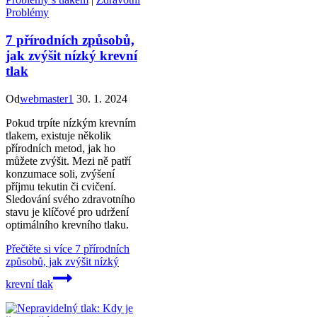
Problémy
7 přírodních způsobů,
jak zvýšit nízký krevní
tlak
Od
webmaster1
30. 1. 2024
Pokud trpíte nízkým krevním
tlakem, existuje několik
přírodních metod, jak ho
můžete zvýšit. Mezi ně patří
konzumace soli, zvýšení
příjmu tekutin či cvičení.
Sledování svého zdravotního
stavu je klíčové pro udržení
optimálního krevního tlaku.
Přečtěte si více
7 přírodních
způsobů, jak zvýšit nízký
krevní tlak