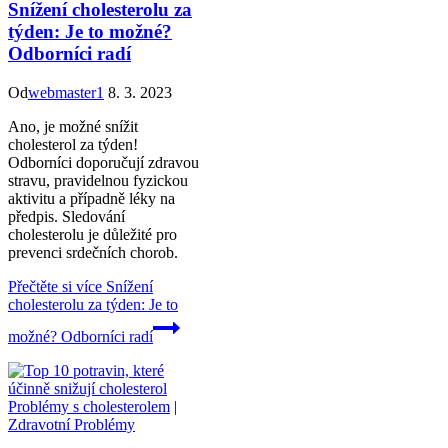
Snížení cholesterolu za
týden: Je to možné?
Odborníci radí
Od
webmaster1
8. 3. 2023
Ano, je možné snížit
cholesterol za týden!
Odborníci doporučují zdravou
stravu, pravidelnou fyzickou
aktivitu a případně léky na
předpis. Sledování
cholesterolu je důležité pro
prevenci srdečních chorob.
Přečtěte si více
Snížení
cholesterolu za týden: Je to
možné? Odborníci radí
Problémy s cholesterolem
|
Zdravotní Problémy