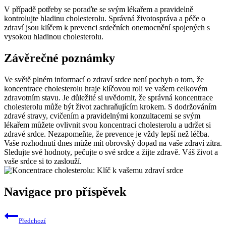
V případě potřeby se poraďte se svým lékařem a pravidelně
kontrolujte hladinu cholesterolu. Správná životospráva a péče o
zdraví jsou klíčem k prevenci srdečních onemocnění spojených s
vysokou hladinou cholesterolu.
Závěrečné poznámky
Ve světě plném informací o zdraví srdce není pochyb o tom, že
koncentrace cholesterolu hraje klíčovou roli ve vašem celkovém
zdravotním stavu. Je důležité si uvědomit, že správná koncentrace
cholesterolu může být život zachraňujícím krokem. S dodržováním
zdravé stravy, cvičením a pravidelnými konzultacemi se svým
lékařem můžete ovlivnit svou koncentraci cholesterolu a udržet si
zdravé srdce. Nezapomeňte, že prevence je vždy lepší než léčba.
Vaše rozhodnutí dnes může mít obrovský dopad na vaše zdraví zítra.
Sledujte své hodnoty, pečujte o své srdce a žijte zdravě. Váš život a
vaše srdce si to zaslouží.
Navigace pro příspěvek
Předchozí