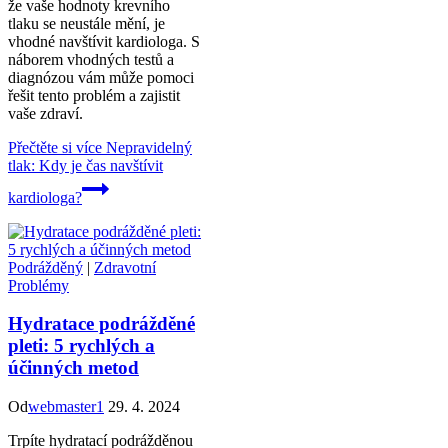
že vaše hodnoty krevního
tlaku se neustále mění, je
vhodné navštívit kardiologa. S
náborem vhodných testů a
diagnózou vám může pomoci
řešit tento problém a zajistit
vaše zdraví.
Přečtěte si více
Nepravidelný
tlak: Kdy je čas navštívit
kardiologa?
Podrážděný
|
Zdravotní
Problémy
Hydratace podrážděné
pleti: 5 rychlých a
účinných metod
Od
webmaster1
29. 4. 2024
Trpíte hydratací podrážděnou