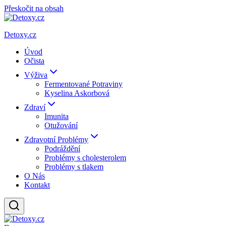
Přeskočit na obsah
Detoxy.cz
Úvod
Očista
Výživa
Fermentované Potraviny
Kyselina Askorbová
Zdraví
Imunita
Otužování
Zdravotní Problémy
Podráždění
Problémy s cholesterolem
Problémy s tlakem
O Nás
Kontakt