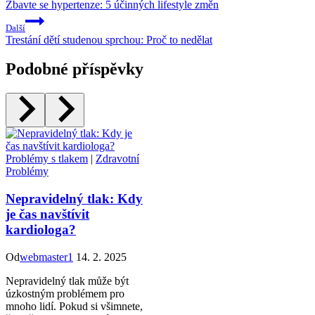
Zbavte se hypertenze: 5 účinných lifestyle změn
Další
Trestání dětí studenou sprchou: Proč to nedělat
Podobné příspěvky
Problémy s tlakem
|
Zdravotní
Problémy
Nepravidelný tlak: Kdy
je čas navštívit
kardiologa?
Od
webmaster1
14. 2. 2025
Nepravidelný tlak může být
úzkostným problémem pro
mnoho lidí. Pokud si všimnete,