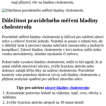
mají příznivý vliv na hladinu cholesterolu.
Důležitost pravidelného měření hladiny
cholesterolu
Pravidelné měření hladiny cholesterolu je klíčové pro udržení zdraví
srdce a celkové fyzické pohody. Nejedná se pouze o rutinní test, ale
o důležitý krok k prevenci mnoha srdečních onemocnění a možných
komplikací. Zdravé hladiny cholesterolu v krvi mohou snížit riziko
vzniku aterosklerózy, infarktu myokardu či mrtvice.
Pokud máte vysokou hladinu cholesterolu, může to být signál, že je
nutné změnit stravovací návyky, zvýšit fyzickou aktivitu nebo
dokonce zahájit léčbu léky na snížení cholesterolu. Pravidelné
kontroly vám pomohou sledovat vývoj vaší hladiny cholesterolu a
přijímat nezbytná opatření pro udržení zdravého srdce.
Tipy pro udržení
zdravé hladiny cholesterolu
:
1. Konzumujte potraviny bohaté na vlákninu, např. oves, ořechy a
luštěniny.
2. Zvýšte fyzickou aktivitu alespoň na 30 minut denně.