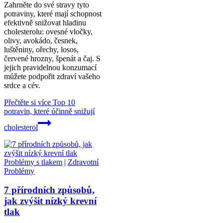
Zahrněte do své stravy tyto
potraviny, které mají schopnost
efektivně snižovat hladinu
cholesterolu: ovesné vločky,
olivy, avokádo, česnek,
luštěniny, ořechy, losos,
červené hrozny, špenát a čaj. S
jejich pravidelnou konzumací
můžete podpořit zdraví vašeho
srdce a cév.
Přečtěte si více
Top 10
potravin, které účinně snižují
cholesterol
Problémy s tlakem
|
Zdravotní
Problémy
7 přírodních způsobů,
jak zvýšit nízký krevní
tlak