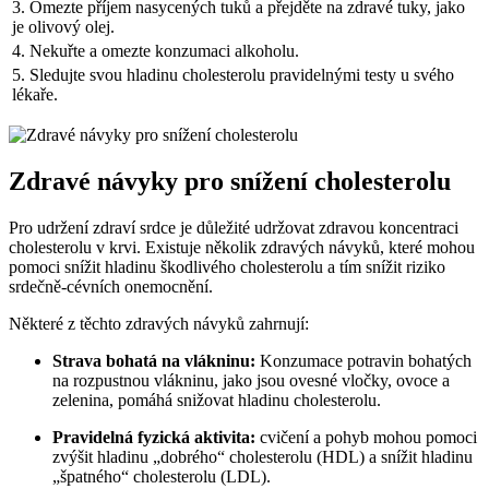
3. Omezte příjem nasycených tuků a přejděte na zdravé tuky, jako
je olivový olej.
4. Nekuřte a omezte konzumaci alkoholu.
5. Sledujte svou hladinu cholesterolu pravidelnými testy u svého
lékaře.
Zdravé návyky pro snížení cholesterolu
Pro udržení zdraví srdce je důležité udržovat zdravou koncentraci
cholesterolu v krvi. Existuje několik zdravých návyků, které mohou
pomoci snížit hladinu škodlivého cholesterolu a tím snížit riziko
srdečně-cévních onemocnění.
Některé z těchto zdravých návyků zahrnují:
Strava bohatá na vlákninu:
Konzumace potravin bohatých
na rozpustnou vlákninu, jako jsou ovesné vločky, ovoce a
zelenina, pomáhá snižovat hladinu cholesterolu.
Pravidelná fyzická aktivita:
cvičení a pohyb mohou pomoci
zvýšit hladinu „dobrého“ cholesterolu (HDL) a snížit hladinu
„špatného“ cholesterolu (LDL).