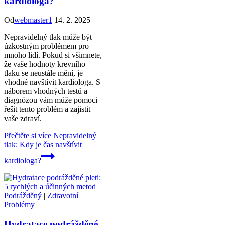
kardiologa?
Od
webmaster1
14. 2. 2025
Nepravidelný tlak může být
úzkostným problémem pro
mnoho lidí. Pokud si všimnete,
že vaše hodnoty krevního
tlaku se neustále mění, je
vhodné navštívit kardiologa. S
náborem vhodných testů a
diagnózou vám může pomoci
řešit tento problém a zajistit
vaše zdraví.
Přečtěte si více
Nepravidelný
tlak: Kdy je čas navštívit
kardiologa?
Podrážděný
|
Zdravotní
Problémy
Hydratace podrážděné