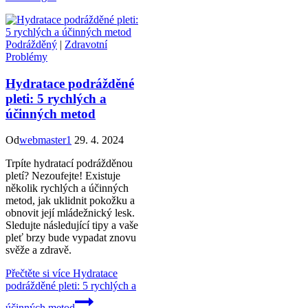
Podrážděný
|
Zdravotní
Problémy
Hydratace podrážděné
pleti: 5 rychlých a
účinných metod
Od
webmaster1
29. 4. 2024
Trpíte hydratací podrážděnou
pletí? Nezoufejte! Existuje
několik rychlých a účinných
metod, jak uklidnit pokožku a
obnovit její mládežnický lesk.
Sledujte následující tipy a vaše
pleť brzy bude vypadat znovu
svěže a zdravě.
Přečtěte si více
Hydratace
podrážděné pleti: 5 rychlých a
účinných metod