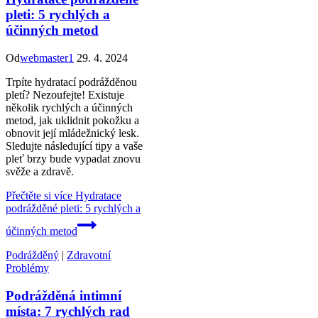
pleti: 5 rychlých a
účinných metod
Od
webmaster1
29. 4. 2024
Trpíte hydratací podrážděnou
pletí? Nezoufejte! Existuje
několik rychlých a účinných
metod, jak uklidnit pokožku a
obnovit její mládežnický lesk.
Sledujte následující tipy a vaše
pleť brzy bude vypadat znovu
svěže a zdravě.
Přečtěte si více
Hydratace
podrážděné pleti: 5 rychlých a
účinných metod
Podrážděný
|
Zdravotní
Problémy
Podrážděná intimní
místa: 7 rychlých rad