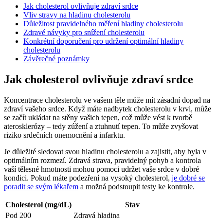
Jak cholesterol ovlivňuje zdraví srdce
Vliv stravy na hladinu cholesterolu
Důležitost pravidelného měření hladiny cholesterolu
Zdravé návyky pro snížení cholesterolu
Konkrétní doporučení pro udržení optimální hladiny
cholesterolu
Závěrečné poznámky
Jak cholesterol ovlivňuje zdraví srdce
Koncentrace cholesterolu ve vašem těle může mít zásadní dopad na
zdraví vašeho srdce. Když máte nadbytek cholesterolu v krvi, může
se začít ukládat na stěny vašich tepen, což může vést k tvorbě
aterosklerózy – tedy zúžení a ztuhnutí tepen. To může zvyšovat
riziko srdečních onemocnění a infarktu.
Je důležité sledovat svou hladinu cholesterolu a zajistit, aby byla v
optimálním rozmezí. Zdravá strava, pravidelný pohyb a kontrola
vaší tělesné hmotnosti mohou pomoci udržet vaše srdce v dobré
kondici. Pokud máte podezření na vysoký cholesterol,
je dobré se
poradit se svým lékařem
a možná podstoupit testy ke kontrole.
Cholesterol (mg/dL)
Stav
Pod 200
Zdravá hladina