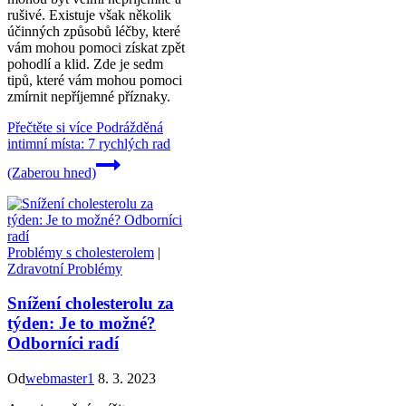
rušivé. Existuje však několik
účinných způsobů léčby, které
vám mohou pomoci získat zpět
pohodlí a klid. Zde je sedm
tipů, které vám mohou pomoci
zmírnit nepříjemné příznaky.
Přečtěte si více
Podrážděná
intimní místa: 7 rychlých rad
(Zaberou hned)
Problémy s cholesterolem
|
Zdravotní Problémy
Snížení cholesterolu za
týden: Je to možné?
Odborníci radí
Od
webmaster1
8. 3. 2023