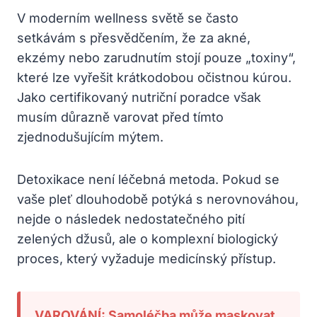
V moderním wellness světě se často
setkávám s přesvědčením, že za akné,
ekzémy nebo zarudnutím stojí pouze „toxiny“,
které lze vyřešit krátkodobou očistnou kúrou.
Jako certifikovaný nutriční poradce však
musím důrazně varovat před tímto
zjednodušujícím mýtem.
Detoxikace není léčebná metoda. Pokud se
vaše pleť dlouhodobě potýká s nerovnováhou,
nejde o následek nedostatečného pití
zelených džusů, ale o komplexní biologický
proces, který vyžaduje medicínský přístup.
VAROVÁNÍ: Samoléčba může maskovat