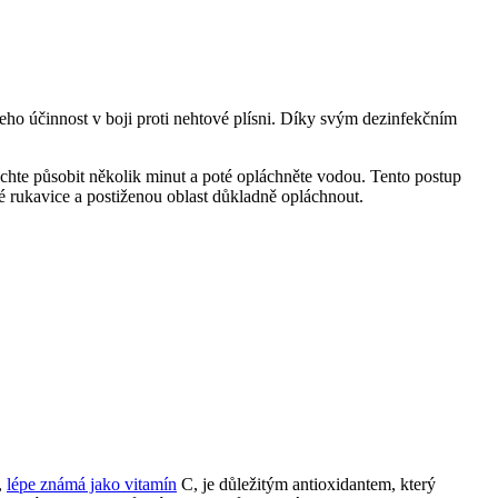
ho účinnost v boji proti nehtové plísni. Díky svým dezinfekčním
echte působit několik minut a poté opláchněte vodou. Tento postup
né rukavice a postiženou oblast důkladně opláchnout.
,
lépe známá jako vitamín
C, je důležitým antioxidantem, který