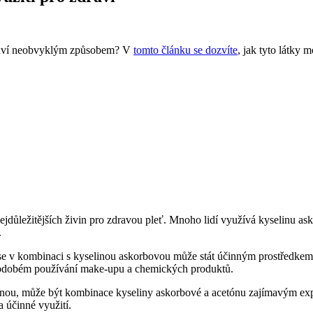
zdraví neobvyklým způsobem? V
tomto článku se dozvíte
, jak tyto látky 
ejdůležitějších živin pro zdravou pleť. Mnoho lidí využívá kyselinu asko
.
se v kombinaci s kyselinou askorbovou může stát účinným prostředkem
ouhodobém používání make-upu a chemických produktů.
nou, může být kombinace kyseliny askorbové a acetónu zajímavým e
 účinné využití.