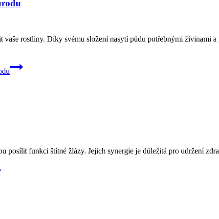
úrodu
t vaše rostliny. Díky svému složení nasytí půdu potřebnými živinami a 
odu
 posílit funkci štítné žlázy. Jejich synergie je důležitá pro udržení z