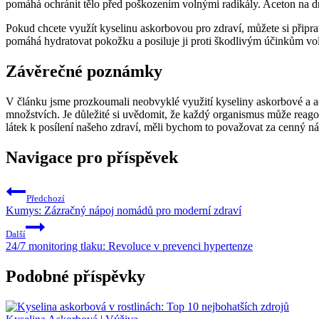
pomáhá ochránit tělo před poškozením volnými radikály. Aceton na dr
Pokud chcete využít kyselinu askorbovou pro zdraví, můžete si připr
pomáhá hydratovat pokožku a posiluje ji proti škodlivým účinkům voln
Závěrečné poznámky
V článku jsme prozkoumali neobvyklé využití kyseliny askorbové a 
množstvích. Je důležité si uvědomit, že každý organismus může reagov
látek k posílení našeho zdraví, měli bychom to považovat za cenný ná
Navigace pro příspěvek
Předchozí
Kumys: Zázračný nápoj nomádů pro moderní zdraví
Další
24/7 monitoring tlaku: Revoluce v prevenci hypertenze
Podobné příspěvky