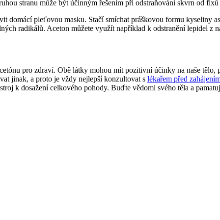
uhou stranu může být účinným řešením při odstraňování skvrn od fixů 
avit domácí pleťovou masku. Stačí smíchat práškovou formu kyseliny a
ých radikálů. Aceton můžete využít například k odstranění lepidel z n
acetónu pro zdraví. Obě látky mohou mít pozitivní účinky na naše těl
at jinak, a proto je vždy nejlepší konzultovat s
lékařem před zahájení
stroj k dosažení celkového pohody. Buďte vědomi svého těla a pamatujt