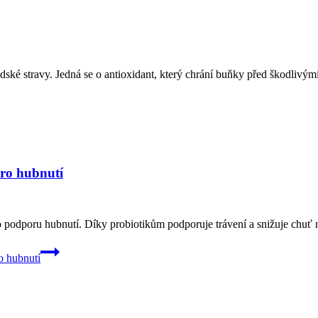
idské stravy. Jedná se o antioxidant, který chrání buňky před škodlivý
pro hubnutí
odporu hubnutí. Díky probiotikům podporuje trávení a snižuje chuť na 
o hubnutí