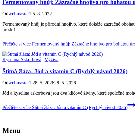
Fermentovaný hnůj: Zázračné hnojivo pro bohatou 
Od
webmaster1
5. 8. 2022
Fermentovaný hnůj je přírodní hnojivo, které dokáže zázračně obohati
úrodu!
Přečtěte si více
Fermentovaný hnůj: Zázračné hnojivo pro bohatou úr
Kyselina Askorbová
|
Výživa
Štítná žláza: Jód a vitamín C (Rychlý návod 2026)
Od
webmaster1
28. 5. 2026
28. 5. 2026
Jód a kyselina askorbová jsou dva klíčové živiny, které společně mohou
Přečtěte si více
Štítná žláza: Jód a vitamín C (Rychlý návod 2026)
Menu