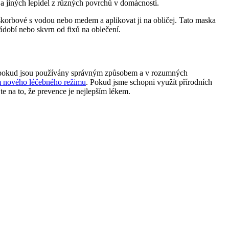
a jiných lepidel z různých povrchů v domácnosti.
skorbové s vodou nebo medem a aplikovat ji na obličej. Tato maska
ádobí nebo skvrn od fixů na oblečení.
o, pokud jsou používány správným způsobem a v rozumných
m nového léčebného režimu
. Pokud jsme schopni využít přírodních
e na to, že prevence je nejlepším lékem.