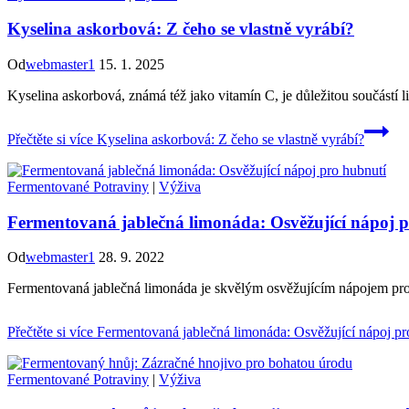
Kyselina askorbová: Z čeho se vlastně vyrábí?
Od
webmaster1
15. 1. 2025
Kyselina askorbová, známá též jako vitamín C, je důležitou součástí l
Přečtěte si více
Kyselina askorbová: Z čeho se vlastně vyrábí?
Fermentované Potraviny
|
Výživa
Fermentovaná jablečná limonáda: Osvěžující nápoj 
Od
webmaster1
28. 9. 2022
Fermentovaná jablečná limonáda je skvělým osvěžujícím nápojem pro p
Přečtěte si více
Fermentovaná jablečná limonáda: Osvěžující nápoj pr
Fermentované Potraviny
|
Výživa