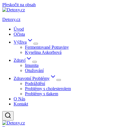
Přeskočit na obsah
Detoxy.cz
Úvod
Očista
Výživa
Fermentované Potraviny
Kyselina Askorbová
Zdraví
Imunita
Otužování
Zdravotní Problémy
Podráždění
Problémy s cholesterolem
Problémy s tlakem
O Nás
Kontakt