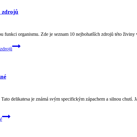
h zdrojů
ou funkci organismu. Zde je seznam 10 nejbohatších zdrojů této živiny v 
 zdrojů
žné
Tato delikatesa je známá svým specifickým zápachem a silnou chutí. Ja
né