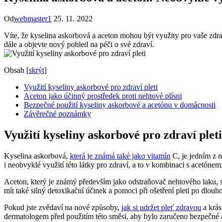
Od
webmaster1
25. 11. 2022
Víte, že kyselina askorbová a aceton mohou být využity pro vaše 
dále a objevte nový pohled na péči o své zdraví.
Obsah
[
skrýt
]
Využití kyseliny askorbové pro zdraví pleti
Aceton jako účinný prostředek proti nehtové plísni
Bezpečné použití kyseliny askorbové a acetónu v domácnosti
Závěrečné poznámky
Využití kyseliny askorbové pro zdraví pleti
Kyselina askorbová,
která je známá také jako vitamín
C, je jedním z n
i neobvyklé využití této látky pro zdraví, a to v kombinaci s acetónem
Aceton, který je známý především jako odstraňovač nehtového laku, 
mít také silný detoxikační účinek a pomoci při ošetření pleti po dl
Pokud jste zvědaví na nové způsoby,
jak si udržet pleť zdravou
a krás
dermatologem před použitím této směsi, aby bylo zaručeno bezpečné a