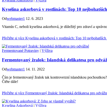
Kyselina Askorbová
|
Výživa
Kyselina askorbová v rostlinách: Top 10 nejbohatšíc
Od
webmaster1
12. 6. 2023
Vitamín C, neboli kyselina askorbová, je důležitý pro zdraví a správn
Přečtěte si více
Kyselina askorbová v rostlinách: Top 10 nejbohatších
Fermentované Potraviny
|
Výživa
Fermentovaný žralok: Islandská delikatesa pro odvá
Od
webmaster1
14. 11. 2022
Čím je fermentovaný žralok tak kontroverzní islandskou pochoutkou? 
Čtěte dále!
Přečtěte si více
Fermentovaný žralok: Islandská delikatesa pro odváž
Kyselina Askorbová
|
Výživa