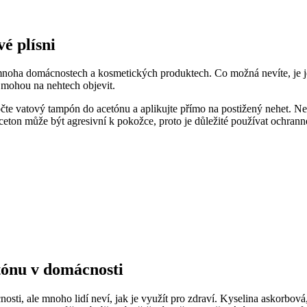
é plísni
mnoha domácnostech a kosmetických produktech. Co možná nevíte, je je
e mohou na nehtech objevit.
očte vatový tampón do acetónu a aplikujte přímo na postižený nehet. N
aceton může být agresivní k pokožce, proto je důležité používat ochran
tónu v domácnosti
sti, ale mnoho lidí neví, jak je využít pro zdraví. Kyselina askorbová