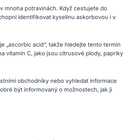
 v mnoha potravinách. Když cestujete do
chopni identifikovat kyselinu askorbovou i v
e „ascorbic acid“, takže hledejte tento termín
a vitamín C, jako jsou citrusové plody, papriky
místními obchodníky nebo vyhledat informace
 dobré být informovaný o možnostech, jak ji