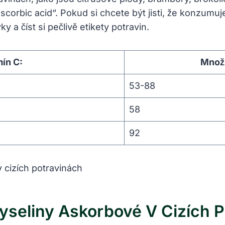
corbic acid“. Pokud si chcete být jisti, že konzumu
a číst si pečlivě etikety potravin.
mín C:
Množs
53-88
58
92
seliny Askorbové V Cizích P