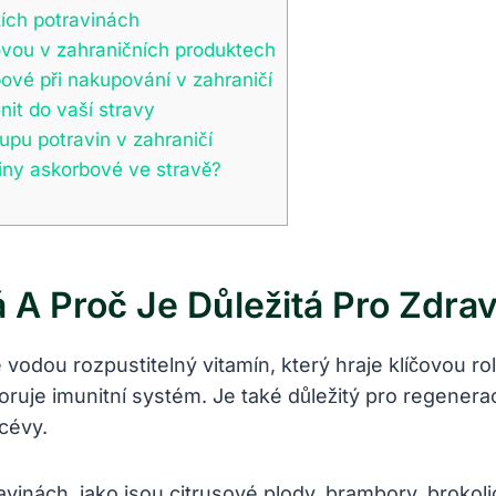
ích potravinách
bovou v zahraničních produktech
rbové při nakupování v zahraničí
nit do vaší stravy
upu potravin v zahraničí
iny askorbové ve stravě?
A Proč Je Důležitá Pro Zdrav
 vodou rozpustitelný vitamín, který hraje klíčovou ro
uje imunitní systém. Je také důležitý pro regenerac
cévy.
inách, jako jsou citrusové plody, brambory, brokolic