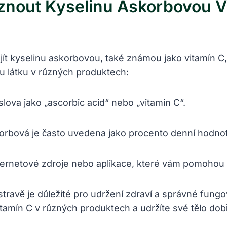
leznout Kyselinu Askorbovou 
jít kyselinu askorbovou, také známou jako vitamín C,
u látku v různých produktech:
lova jako „ascorbic acid“ nebo „vitamin C“.
korbová je často uvedena jako procento denní hodnot
ternetové zdroje nebo aplikace, které vám pomohou s 
travě je důležité pro udržení zdraví a správné fung
itamín C v různých produktech a udržíte své tělo dob