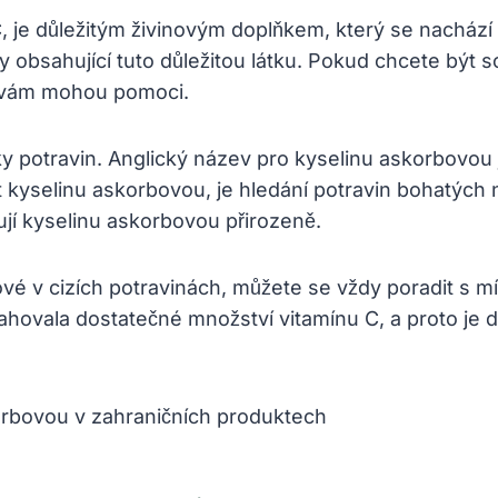
, je důležitým živinovým doplňkem, který se nachází
 obsahující tuto důležitou látku. Pokud chcete být s
ré vám mohou pomoci.
ky potravin. Anglický název pro kyselinu askorbovou j
 kyselinu askorbovou, je hledání potravin bohatých n
ují kyselinu askorbovou přirozeně.
ové v cizích potravinách, můžete se vždy poradit s 
obsahovala dostatečné množství vitamínu C, a proto je