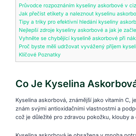
Průvodce rozpoznáním kyseliny askorbové v ciz
Jak přečíst etikety a naleznout kyselinu askor
Tipy a triky pro efektivní hledání kyseliny asko
Nejlepší zdroje kyseliny askorbové a jak je začle
Vyhněte se chybějící kyselině askorbové při nák
Proč byste měli udržovat vyvážený příjem kysel
Klíčové Poznatky
Co Je Kyselina Askorbová 
Kyselina askorbová, známější jako vitamín C, je
znám svými antioxidačními vlastnostmi a podpor
což je důležité pro zdravou pokožku, klouby a 
Kyselina askorbová je obsažena v mnoha potrav