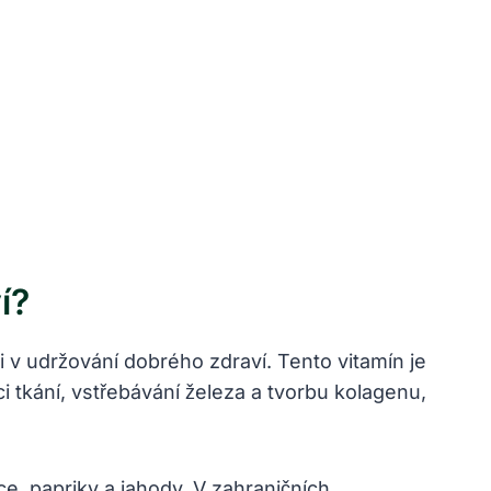
í?
li v udržování dobrého zdraví. Tento vitamín je
i tkání, vstřebávání železa a tvorbu kolagenu,
e, papriky a jahody. V zahraničních