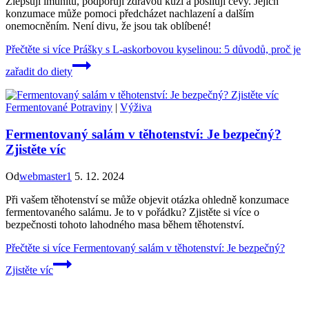
Zlepšují imunitu, podporují zdravou kůži a posilují cévy. Jejich
konzumace může pomoci předcházet nachlazení a dalším
onemocněním. Není divu, že jsou tak oblíbené!
Přečtěte si více
Prášky s L-askorbovou kyselinou: 5 důvodů, proč je
zařadit do diety
Fermentované Potraviny
|
Výživa
Fermentovaný salám v těhotenství: Je bezpečný?
Zjistěte víc
Od
webmaster1
5. 12. 2024
Při vašem těhotenství se může objevit otázka ohledně konzumace
fermentovaného salámu. Je to v pořádku? Zjistěte si více o
bezpečnosti tohoto lahodného masa během těhotenství.
Přečtěte si více
Fermentovaný salám v těhotenství: Je bezpečný?
Zjistěte víc