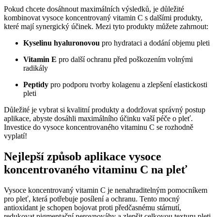
Pokud chcete dosáhnout maximálních výsledků, je důležité
kombinovat vysoce koncentrovaný vitamin C s dalšími produkty,
které mají synergický účinek. Mezi tyto produkty můžete zahrnout:
Kyselinu hyaluronovou
pro hydrataci a dodání objemu pleti
Vitamin E
pro další ochranu před poškozením volnými
radikály
Peptidy
pro podporu tvorby kolagenu a zlepšení elastickosti
pleti
Důležité je vybrat si kvalitní produkty a dodržovat správný postup
aplikace, abyste dosáhli maximálního účinku vaší péče o pleť.
Investice do vysoce koncentrovaného vitaminu C se rozhodně
vyplatí!
Nejlepší způsob aplikace vysoce
koncentrovaného vitaminu C na pleť
Vysoce koncentrovaný vitamin C je nenahraditelným pomocníkem
pro pleť, která potřebuje posílení a ochranu. Tento mocný
antioxidant je schopen bojovat proti předčasnému stárnutí,
redukovat pigmentační nerovnováhy a zlepšit celkovou texturu pleti.