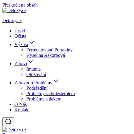
Přeskočit na obsah
Detoxy.cz
Úvod
Očista
Výživa
Fermentované Potraviny
Kyselina Askorbová
Zdraví
Imunita
Otužování
Zdravotní Problémy
Podráždění
Problémy s cholesterolem
Problémy s tlakem
O Nás
Kontakt