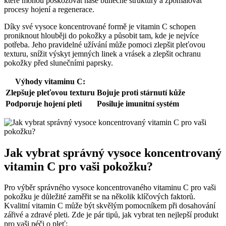
které mohou poškozovat naše buněčné struktury a zpomalovat
procesy hojení a regenerace.
Díky své vysoce koncentrované formě je vitamin C schopen
proniknout hlouběji do pokožky a působit tam, kde je nejvíce
potřeba. Jeho pravidelné užívání může pomoci zlepšit pleťovou
texturu, snížit výskyt jemných linek a vrásek a zlepšit ochranu
pokožky před slunečními paprsky.
Výhody vitaminu C:
Zlepšuje pleťovou texturu
Bojuje proti stárnutí kůže
Podporuje hojení pleti
Posiluje imunitní systém
Jak vybrat správný vysoce koncentrovaný
vitamin C pro vaši pokožku?
Pro výběr správného vysoce koncentrovaného vitaminu C pro vaši
pokožku je důležité zaměřit se na několik klíčových faktorů.
Kvalitní vitamin C může být skvělým pomocníkem při dosahování
zářivé a zdravé pleti. Zde je pár tipů, jak vybrat ten nejlepší produkt
pro vaši péči o pleť: