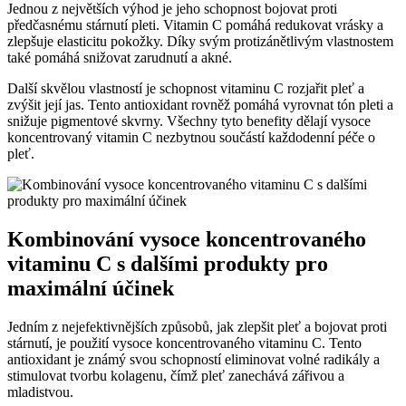
Jednou z největších výhod je jeho schopnost bojovat proti
předčasnému stárnutí pleti. Vitamin C pomáhá redukovat vrásky a
zlepšuje elasticitu pokožky. Díky svým protizánětlivým vlastnostem
také pomáhá snižovat zarudnutí a akné.
Další skvělou vlastností je schopnost vitaminu C rozjařit pleť a
zvýšit její jas. Tento antioxidant rovněž pomáhá vyrovnat tón pleti a
snižuje pigmentové skvrny. Všechny tyto benefity dělají vysoce
koncentrovaný vitamin C nezbytnou součástí každodenní péče o
pleť.
Kombinování vysoce koncentrovaného
vitaminu C s dalšími produkty pro
maximální účinek
Jedním z nejefektivnějších způsobů, jak zlepšit pleť a bojovat proti
stárnutí, je použití vysoce koncentrovaného vitaminu C. Tento
antioxidant je známý svou schopností eliminovat volné radikály a
stimulovat tvorbu kolagenu, čímž pleť zanechává zářivou a
mladistvou.