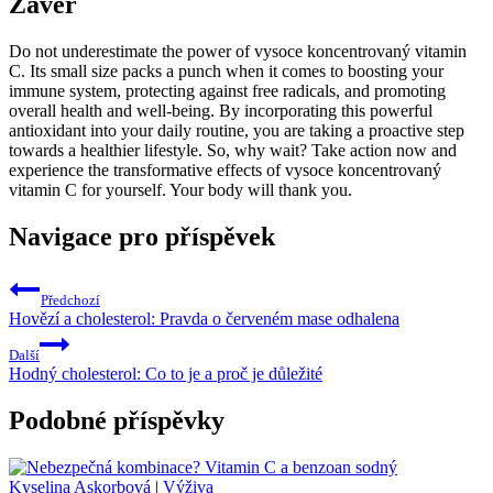
Závěr
Do not underestimate the power of vysoce koncentrovaný vitamin
C. Its small size packs a punch when it comes to boosting your
immune system, protecting against free radicals, and promoting
overall health and well-being. By incorporating this powerful
antioxidant into your daily routine, you are taking a proactive step
towards a healthier lifestyle. So, why wait? Take action now and
experience the transformative effects of vysoce koncentrovaný
vitamin C for yourself. Your body will thank you.
Navigace pro příspěvek
Předchozí
Hovězí a cholesterol: Pravda o červeném mase odhalena
Další
Hodný cholesterol: Co to je a proč je důležité
Podobné příspěvky
Kyselina Askorbová
|
Výživa