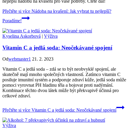
nejlepší nádobu na kvašení pro vaše potřeby. Čtěte dál!
Přečtěte si více
Nádoba na kvašení: Jak vybrat tu nejlepší?
Poradíme!
Kyselina Askorbová
|
Výživa
Vitamin C a jedlá soda: Neočekávané spojení
Od
webmaster1
21. 2. 2023
Vitamin C a jedlá soda – zdá se to být neobvyklé spojení, ale
skutečně mají mnoho společných vlastností. Zatímco vitamin C
posiluje imunitní systém a podporuje zdraví kůže, jedlá soda může
pomoci vyrovnat PH hladinu těla a bojovat proti nadýmání.
Kombinace těchto dvou látek může být překvapivě účinná pro
celkové zdraví.
Přečtěte si více
Vitamin C a jedlá soda: Neočekávané spojení
Výživa