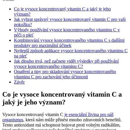
Co je vysoce koncentrovaný vitamin C a jaký je jeho
význam?
Jak vybrat správný vysoce koncentrovaný vitamin C pro vaši
pokožku?
Výhody používání vysoce koncentrovaného vitaminu C v
péči o pleť
Kombinování vysoce koncentrovaného vitaminu C s dalšími
produkty pro maximální účinek
Nejlepší způsob aplikace vysoce koncentrovaného vitaminu C
na pleť
Jak dlouho trvá, než začnete vidět výsledky při používání
vysoce koncentrovaného vitaminu C?
Opatření a tipy pro skladování vysoce koncentrovaného
vitaminu C pro zachování jeho účinnosti
Závěr
Co je vysoce koncentrovaný vitamin C a
jaký je jeho význam?
Vysoce koncentrovaný vitamin C
je esenciální živina pro náš
organismus
, která nám může přinést mnoho zdravotních benefitů.
Tento antioxidant má schopnost bojovat proti volným radikálům,