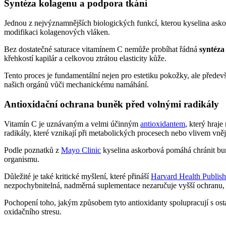
Syntéza kolagenu a podpora tkání
Jednou z nejvýznamnějších biologických funkcí, kterou kyselina asko
modifikaci kolagenových vláken.
Bez dostatečné saturace vitamínem C nemůže probíhat řádná
syntéza
křehkostí kapilár a celkovou ztrátou elasticity kůže.
Tento proces je fundamentální nejen pro estetiku pokožky, ale předevš
našich orgánů vůči mechanickému namáhání.
Antioxidační ochrana buněk před volnými radikály
Vitamín C je uznávaným a velmi účinným
antioxidantem
, který hraj
radikály, které vznikají při metabolických procesech nebo vlivem vněj
Podle poznatků z
Mayo Clinic
kyselina askorbová pomáhá chránit bun
organismu.
Důležité je také kritické myšlení, které přináší
Harvard Health Publish
nezpochybnitelná, nadměrná suplementace nezaručuje vyšší ochranu, p
Pochopení toho, jakým způsobem tyto antioxidanty spolupracují s ost
oxidačního stresu.