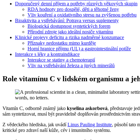
Doporučený denní příjem a potřeby různých věkových skupin
RDA hodnoty pro dospělé, děti a těhotné ženy
Vliv kouření a oxidativního stresu na zvýšenou potřebu
Bioaktivita a vstřebávání: Potrava versus suplementy
Biologická dostupnost syntetických forem
Přírodní zdroje jako ideální nosiče vitamínu
Klinické projevy deficitu a rizika nadměrné konzumace
Příznaky nedostatku mimo kurděje
Horní hranice příjmu (UL) a gastrointestinální potíže
Interakce s léky a kontraindikace
Interakce se statiny a chemoterapií
Vliv na vstřebávání železa a jiných minerálů
Role vitamínu C v lidském organismu a jeh
Vitamín C, odborně známý jako
kyselina askorbová
, představuje je
sám syntetizovat, musí být pravidelně doplňován prostřednictvím stra
Z vědeckého hlediska, jak uvádí
Linus Pauling Institute
, působí tato
kritické pro zdraví naší kůže, cév i imunitního systému.