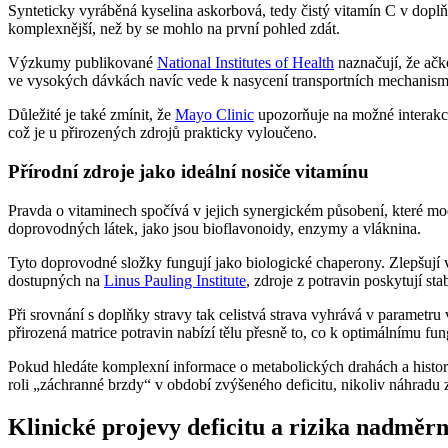
Synteticky vyráběná kyselina askorbová, tedy čistý vitamín C v doplň
komplexnější, než by se mohlo na první pohled zdát.
Výzkumy publikované
National Institutes of Health
naznačují, že ačk
ve vysokých dávkách navíc vede k nasycení transportních mechanismů
Důležité je také zmínit, že
Mayo Clinic
upozorňuje na možné interakce 
což je u přirozených zdrojů prakticky vyloučeno.
Přírodní zdroje jako ideální nosiče vitamínu
Pravda o vitaminech spočívá v jejich synergickém působení, které m
doprovodných látek, jako jsou bioflavonoidy, enzymy a vláknina.
Tyto doprovodné složky fungují jako biologické chaperony. Zlepšují 
dostupných na
Linus Pauling Institute
, zdroje z potravin poskytují sta
Při srovnání s doplňky stravy tak celistvá strava vyhrává v parametru 
přirozená matrice potravin nabízí tělu přesně to, co k optimálnímu fu
Pokud hledáte komplexní informace o metabolických drahách a hist
roli „záchranné brzdy“ v období zvýšeného deficitu, nikoliv náhradu za
Klinické projevy deficitu a rizika nadmě