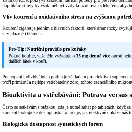
Zatímco RDA pokrývá základní nutriční potřeby pro prevenci deficitu,
doplňkům stravy by však měl být vždy konzultován s lékařem, abycho
Vliv kouření a oxidativního stresu na zvýšenou potře
Kouření cigaret je jedním z hlavních faktorů, které dramaticky zvyš
C v plazmě i tkáních.
Pro-Tip: Nutriční pravidlo pro kuřáky
Pokud kouříte, vaše tělo vyžaduje o
35 mg denně více
oproti neku
dalších látek v kouři.
Pochopení individuálních potřeb je základem pro efektivní suplementac
tvoří primární a nejlépe vstřebatelný zdroj tohoto esenciálního mikronu
Bioaktivita a vstřebávání: Potrava versus
Často se setkávám s otázkou, zda je nutné sahat po tabletách, když se
koncept biologické dostupnosti. Ta určuje, jak efektivně dokáže náš tr
Biologická dostupnost syntetických forem