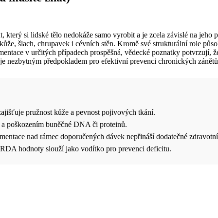
, který si lidské tělo nedokáže samo vyrobit a je zcela závislé na jeho
že, šlach, chrupavek i cévních stěn. Kromě své strukturální role působí
ntace v určitých případech prospěšná, vědecké poznatky potvrzují, že 
e nezbytným předpokladem pro efektivní prevenci chronických zánětů
ajišťuje pružnost kůže a pevnost pojivových tkání.
sem a poškozením buněčné DNA či proteinů.
ementace nad rámec doporučených dávek nepřináší dodatečné zdravotní 
í RDA hodnoty slouží jako vodítko pro prevenci deficitu.