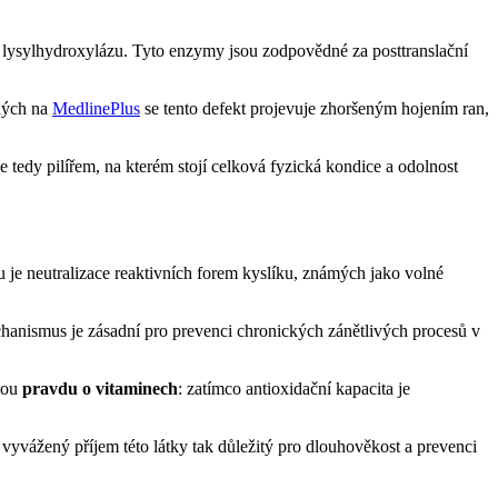
a lysylhydroxylázu. Tyto enzymy jsou zodpovědné za posttranslační
aných na
MedlinePlus
se tento defekt projevuje zhoršeným hojením ran,
e tedy pilířem, na kterém stojí celková fyzická kondice a odolnost
ou je neutralizace reaktivních forem kyslíku, známých jako volné
anismus je zásadní pro prevenci chronických zánětlivých procesů v
anou
pravdu o vitaminech
: zatímco antioxidační kapacita je
yvážený příjem této látky tak důležitý pro dlouhověkost a prevenci