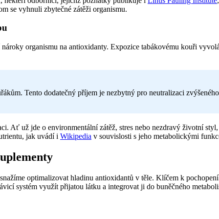
 někteří odborníci, jejichž poznatky publikuje i
Linus Pauling Institute
m se vyhnuli zbytečné zátěži organismu.
bu
ují nároky organismu na antioxidanty. Expozice tabákovému kouři vyvo
řákům. Tento dodatečný příjem je nezbytný pro neutralizaci zvýšenéh
i. Ať už jde o environmentální zátěž, stres nebo nezdravý životní styl,
trientu, jak uvádí i
Wikipedia
v souvislosti s jeho metabolickými funkc
 suplementy
 snažíme optimalizovat hladinu antioxidantů v těle. Klíčem k pochopení
ávicí systém využít přijatou látku a integrovat ji do buněčného metabol