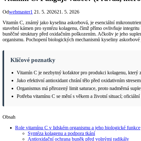
Od
webmaster1
21. 5. 2026
21. 5. 2026
Vitamín C, známý jako kyselina askorbová, je esenciální mikronutrient
stavební kámen pro syntézu kolagenu, čímž přímo ovlivňuje integritu ků
buněčné struktury před oxidačním poškozením. Ačkoliv je jeho supleme
organismu. Pochopení biologických mechanismů kyseliny askorbové j
Klíčové poznatky
Vitamín C je nezbytný kofaktor pro produkci kolagenu, který z
Jako efektivní antioxidant chrání tělo před oxidativním stre
Organismus má přirozený limit saturace, proto nadměrná supl
Potřeba vitamínu C se mění s věkem a životní situací; oficiáln
Obsah
Role vitamínu C v lidském organismu a jeho biologické funkce
Syntéza kolagenu a podpora tkání
Antioxidační ochrana buněk před volnými radikály