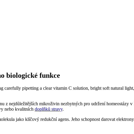
o biologické funkce
dnu z nejdůležitějších mikroživin nezbytných pro udržení homeostázy v 
vy nebo kvalitních
doplňků stravy
.
 molekula jako klíčový redukční agens. Jeho schopnost darovat elektro