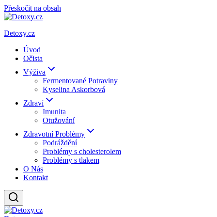
Přeskočit na obsah
Detoxy.cz
Úvod
Očista
Výživa
Fermentované Potraviny
Kyselina Askorbová
Zdraví
Imunita
Otužování
Zdravotní Problémy
Podráždění
Problémy s cholesterolem
Problémy s tlakem
O Nás
Kontakt