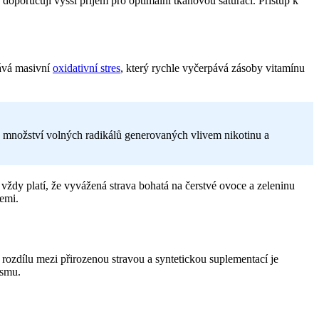
, doporučují vyšší příjem pro optimální tkáňovou saturaci. Přístup k
lává masivní
oxidativní stres
, který rychle vyčerpává zásoby vitamínu
o množství volných radikálů generovaných vlivem nikotinu a
 vždy platí, že vyvážená strava bohatá na čerstvé ovoce a zeleninu
emi.
 rozdílu mezi přirozenou stravou a syntetickou suplementací je
ismu.