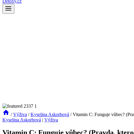
Detoxy.cz
/
Výživa
/
Kyselina Askorbová
/
Vitamin C: Funguje vůbec? (Prav
Kyselina Askorbová
|
Výživa
Vitamin C: Funguje vůbec? (Pravda, ktero