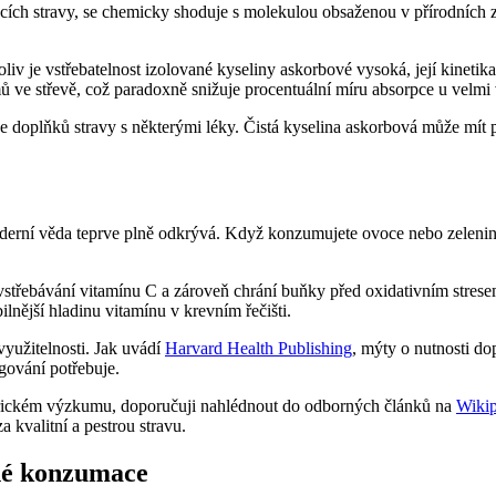
cích stravy, se chemicky shoduje s molekulou obsaženou v přírodních zd
oliv je vstřebatelnost izolované kyseliny askorbové vysoká, její kineti
 ve střevě, což paradoxně snižuje procentuální míru absorpce u velmi
doplňků stravy s některými léky. Čistá kyselina askorbová může mít př
oderní věda teprve plně odkrývá. Když konzumujete ovoce nebo zelenin
vstřebávání vitamínu C a zároveň chrání buňky před oxidativním strese
bilnější hladinu vitamínu v krevním řečišti.
využitelnosti. Jak uvádí
Harvard Health Publishing
, mýty o nutnosti do
ngování potřebuje.
orickém výzkumu, doporučuji nahlédnout do odborných článků na
Wikip
 kvalitní a pestrou stravu.
rné konzumace