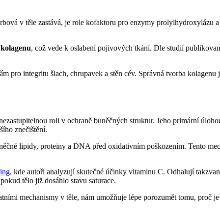
rbová v těle zastává, je role kofaktoru pro enzymy prolylhydroxylázu 
 kolagenu
, což vede k oslabení pojivových tkání. Dle studií publikov
ím pro integritu šlach, chrupavek a stěn cév. Správná tvorba kolagenu j
e nezastupitelnou roli v ochraně buněčných struktur. Jeho primární úloh
šího znečištění.
ěčné lipidy, proteiny a DNA před oxidativním poškozením. Tento mech
ing
, kde autoři analyzují skutečné účinky vitaminu C. Odhalují takzv
okud tělo již dosáhlo stavu saturace.
atními mechanismy v těle, nám umožňuje lépe porozumět tomu, proč je v