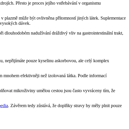
rojích. Přesto je proces jejího vstřebávání v organismu
ka v plazmě může být ovlivněna přítomností jiných látek. Suplementace
 vysokých dávek.
i dlouhodobém nadužívání dráždivý vliv na gastrointestinální trakt,
u, nepřijímáte pouze kyselinu askorbovou, ale celý komplex
m mnohem efektivněji než izolovaná látka. Podle informací
plňovat mikroživiny umělou cestou jsou často vyvráceny tím, že
edia
. Závěrem tedy zůstává, že doplňky stravy by měly plnit pouze