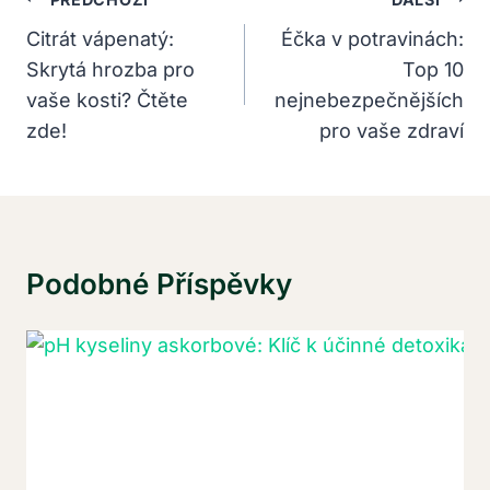
Navigace
Pro
Citrát vápenatý:
Éčka v potravinách:
Skrytá hrozba pro
Top 10
Příspěvek
vaše kosti? Čtěte
nejnebezpečnějších
zde!
pro vaše zdraví
Podobné Příspěvky