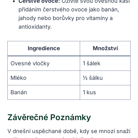
Čerstvé ovoce:
Oživte svou ovesnou kaši
přidáním čerstvého ovoce jako banán,
jahody nebo borůvky pro vitamíny a
antioxidanty.
Ingredience
Množství
Ovesné vločky
1 šálek
Mléko
½ šálku
Banán
1 kus
Závěrečné Poznámky
V dnešní uspěchané době, kdy se mnozí snaží