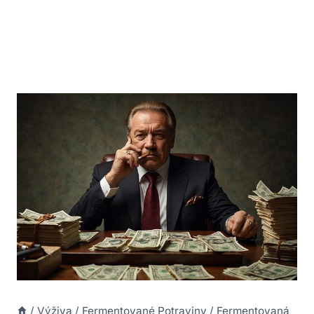
/
Výživa
/
Fermentované Potraviny
/
Fermentovaná