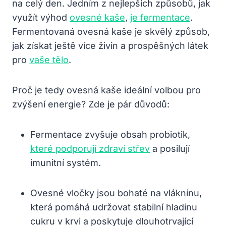
na celý den. Jedním z nejlepších způsobů, jak
využít výhod
ovesné kaše
,
je fermentace
.
Fermentovaná ovesná kaše je skvělý způsob,
jak získat ještě více živin a prospěšných látek
pro
vaše tělo
.
Proč je tedy ovesná kaše ideální volbou pro
zvýšení energie? Zde je pár důvodů:
Fermentace zvyšuje obsah probiotik,
které podporují zdraví střev
a posilují
imunitní systém.
Ovesné vločky jsou bohaté na vlákninu,
která pomáhá udržovat stabilní hladinu
cukru v krvi a poskytuje dlouhotrvající