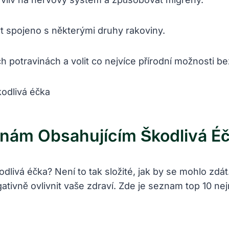
 spojeno ​s některými‌ druhy rakoviny.
 potravinách a volit co nejvíce přírodní možnosti bez
inám Obsahujícím Škodlivá É
ivá éčka? Není to tak složité, jak by se mohlo zdát. S
vně ovlivnit vaše zdraví. Zde je seznam top 10 nejn