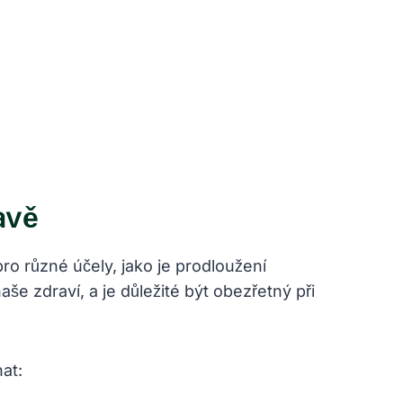
avě
ro různé účely, jako je prodloužení
e zdraví, a⁢ je důležité být obezřetný při‍
at: