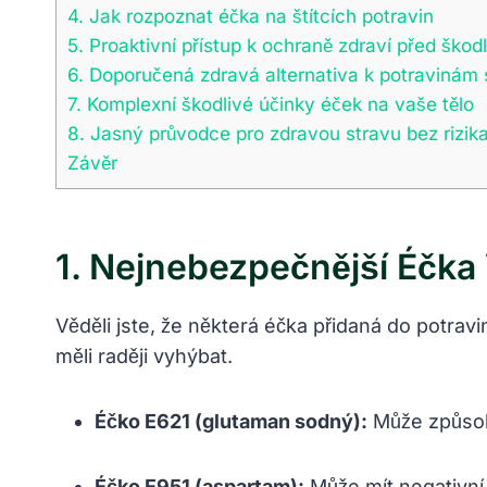
4. Jak rozpoznat éčka na štítcích potravin
5. Proaktivní přístup k ochraně zdraví před ško
6. Doporučená zdravá alternativa k potravinám
7. Komplexní škodlivé účinky éček na vaše tělo
8. ⁣Jasný průvodce pro zdravou stravu bez rizik
Závěr
1. Nejnebezpečnější Éčka⁣
Věděli jste, že některá éčka přidaná do potra
měli ‍raději ​vyhýbat.
Éčko E621⁣ (glutaman sodný):
Může způsobo
Éčko E951⁤ (aspartam):
Může mít negativní