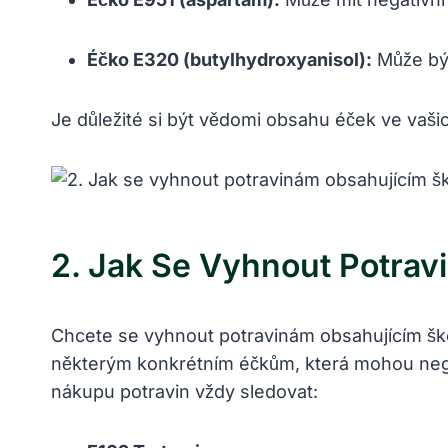
Éčko E320 (butylhydroxyanisol):
Může být
Je důležité si být vědomi obsahu éček ve vašich
2. Jak Se Vyhnout Potrav
Chcete se ​vyhnout potravinám obsahujícím‍ škodl
některým konkrétním éčkům, která mohou negati
nákupu potravin vždy sledovat: