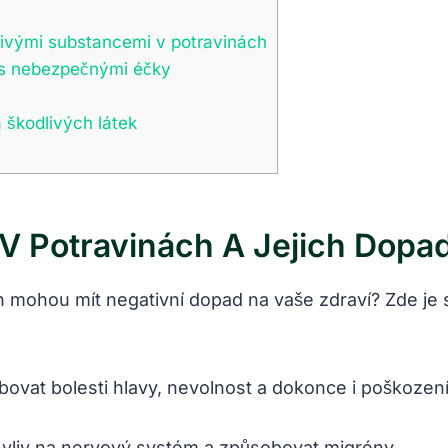
dlivými substancemi v potravinách
 s nebezpečnými éčky
a škodlivých látek
 V Potravinách A Jejich Dopad
vin mohou mít negativní dopad ‍na vaše zdraví? Zde j
vat ‌bolesti hlavy, nevolnost a dokonce ‍i poškození
 vliv na nervový systém a způsobovat migrény.