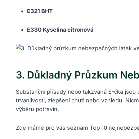
E321 BHT
E330 ⁢Kyselina citronová
3. Důkladný Průzkum Neb
Substanční přísady nebo takzvaná E-čka jsou ch
trvanlivosti, zlepšení ⁤chuti nebo ‌vzhledu. Nic
výběru potravin.
Zde máme pro vás​ seznam Top 10 nejnebezpečn