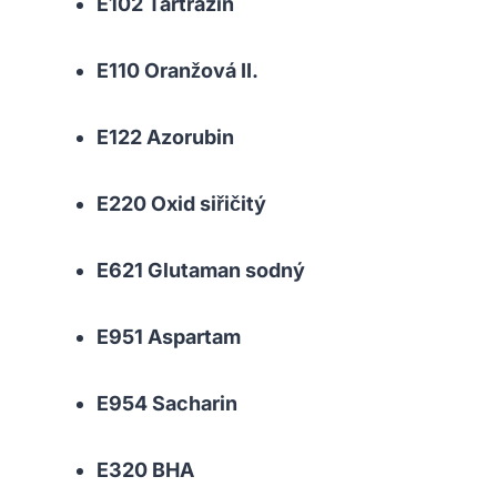
E102 Tartrazin
E110 Oranžová II.
E122 Azorubin
E220 Oxid siřičitý
E621 Glutaman sodný
E951 Aspartam
E954 Sacharin
E320 ⁣BHA