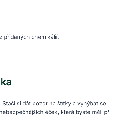
 ⁤přidaných chemikálií.
čka
tačí si dát pozor na ‌štítky a‍ vyhýbat se
ebezpečnějších éček, která‍ byste měli při