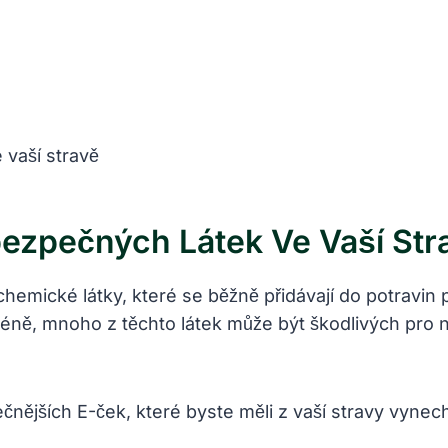
ezpečných Látek Ve Vaší Str
emické látky, které se běžně přidávají do‌ potravin p
méně, mnoho z těchto látek může být škodlivých pro naš
ějších E-ček, které byste měli z vaší stravy vynech