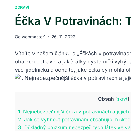
ZDRAVÍ
Éčka V Potravinách: 
Od
webmaster1
26. 11. 2023
Vítejte v našem článku o „Éčkách v potravinác
obalech‍ potravin a jaké látky byste měli vyhý
vaší jídelníčku a odhalte, jaké Éčka by mohla⁣ oh
Obsah
[
skrýt
]
1. Nejnebezpečnější éčka⁣ v potravinách a jejich
2. Jak se vyhnout potravinám obsahujícím škod
3. Důkladný průzkum nebezpečných látek ve vaš