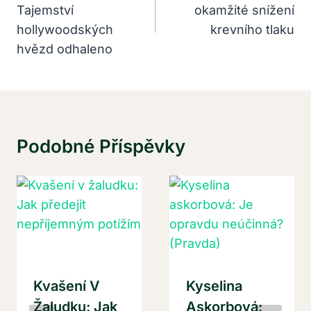
Tajemství
okamžité snížení
Příspěvek
hollywoodských
krevního tlaku
hvězd odhaleno
Podobné Příspěvky
Kvašení V
Kyselina
Žaludku: Jak
Askorbová: