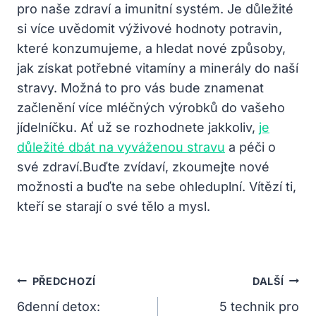
pro naše zdraví a imunitní systém. Je důležité
si více uvědomit výživové hodnoty potravin,
které konzumujeme, a hledat nové způsoby,
jak získat potřebné vitamíny a minerály do naší
stravy. Možná to pro vás bude znamenat
začlenění více mléčných výrobků do vašeho
jídelníčku. Ať už se rozhodnete jakkoliv,
je
důležité dbát na vyváženou stravu
a péči o
své zdraví.Buďte zvídaví, zkoumejte nové
možnosti a buďte na sebe ohleduplní. Vítězí ti,
kteří se starají o své tělo a mysl.
Navigace
PŘEDCHOZÍ
DALŠÍ
Pro
6denní detox:
5 technik pro