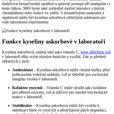
dodržovat bezpečnostní opatření a správné postupy při manipulaci s
touto látkou. Měli byste také zohlednit možné interakce s jinými
chemikáliemi nebo reakce ve směsi. S dostatečnými znalostmi a
opatrností může být kyselina askorbová užitečným nástrojem pro
vaše laboratorní experimenty.
Funkce kyseliny askorbové v laboratoři
Kyselina askorbová, známá také jako vitamín C,
hraje důležitou roli
v laboratoři díky svým různým funkcím a využití. Zde je přehled
některých z nich:
Antioxidant
– Kyselina askorbová může chránit buňky před
poškozením volnými radikály, což je důležité pro zachování
integritu vzorků v laboratoři.
Kofaktor enzymů
– Vitamín C může sloužit jako kofaktor
pro některé enzymy, což je klíčové pro mnohé biochemické
reakce v laboratoři.
Stabilizátor
– Kyselina askorbová může být využita k
stabilizaci látek ve vzorcích a předcházení jejich degradaci,