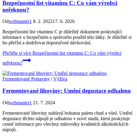
Bezpečnostní list vitaminu C: Co vám výrobci
neřeknou?
Od
webmaster1
8. 2. 2022
17. 6. 2026
Bezpečnostní list vitaminu C je důležitý dokument poskytující
informace o bezpečném a správném použití této látky. Je důležité si
ho přečíst a dodržovat doporučené dávkování.
Přečtěte si více
Bezpečnostní list vitaminu C: Co vám výrobci
neřeknou?
Fermentované Potraviny
|
Výživa
Fermentované lihoviny: Umění degustace odhaleno
Od
webmaster1
21. 7. 2024
Fermentované lihoviny nabízejí bohatou paletu chutí a vůní. Umění
degustace těchto nápojů je odhaleno v nové studii, která poskytuje
cenné informace pro všechny milovníky kvalitních alkoholických
nápojů.