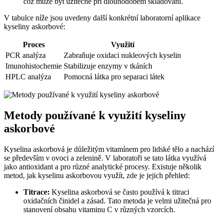
což může být užitečné při dlouhodobém skladování.
V tabulce níže jsou uvedeny další konkrétní laboratorní aplikace
kyseliny askorbové:
Proces
Využití
PCR analýza
Zabraňuje oxidaci nukleových kyselin
Imunohistochemie
Stabilizuje enzymy v tkáních
HPLC analýza
Pomocná látka pro separaci látek
Metody používané k využití kyseliny
askorbové
Kyselina askorbová je důležitým vitamínem pro lidské tělo a nachází
se především v ovoci a zelenině. V laboratoři se tato látka využívá
jako antioxidant a pro různé analytické procesy. Existuje několik
metod, jak kyselinu askorbovou využít, zde je jejich přehled:
Titrace:
Kyselina askorbová se často používá k titraci
oxidačních činidel a zásad. Tato metoda je velmi užitečná pro
stanovení obsahu vitaminu C v různých vzorcích.