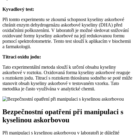
Kyvadlový test:
Při tomto experimentu se zkoumá schopnost kyseliny askorbové
chránit enzym dehydrogenázu askorbové kyseliny (DHA) před
oxidačními poškozeními. V laboratoři je možné sledovat snižování
oxidované formy kyseliny askorbové na její redukovanou formu
pomocí spektrofotometrie. Tento test slouží k aplikacím v biochemii
a farmakologii.
Titraci oxidu jodu:
Tato experimentální metoda slouží k určení obsahu kyseliny
askorbové v roztoku. Oxidovaná forma kyseliny askorbové reaguje
s roztokem jodu. Titrací s roztokem thiosíranu sodného se poté může
stanovit obsah kyseliny askorbové v testovaném vzorku. Tato
metodika je často využívána v analytické chemii.
Bezpečnostní opatření při manipulaci s
kyselinou askorbovou
Při manipulaci s kyselinou askorbovou v laboratoři je důležité