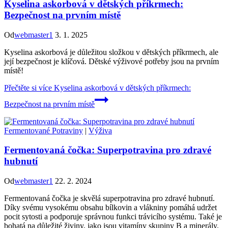
Kyselina askorbová v dětských příkrmech:
Bezpečnost na prvním místě
Od
webmaster1
3. 1. 2025
Kyselina askorbová je důležitou složkou v dětských příkrmech, ale
její bezpečnost je klíčová. Dětské výživové potřeby jsou na prvním
místě!
Přečtěte si více
Kyselina askorbová v dětských příkrmech:
Bezpečnost na prvním místě
Fermentované Potraviny
|
Výživa
Fermentovaná čočka: Superpotravina pro zdravé
hubnutí
Od
webmaster1
22. 2. 2024
Fermentovaná čočka je skvělá superpotravina pro zdravé hubnutí.
Díky svému vysokému obsahu bílkovin a vlákniny pomáhá udržet
pocit sytosti a podporuje správnou funkci trávicího systému. Také je
bohatá na důležité živiny, jako jsou vitamíny skupiny B a minerály.