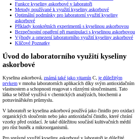
Funkce kyseliny askorbové v laboratoři
Metody používané k využití kyseliny askorbové
Optimální podmínky pro laboratorní využití kyseliny
askorbové
Příklady konkrétních experimentů s kyselinou askorbovou
Bezpečnostní opatření při manipulaci s kyselinou askorbovou
Výhody a omezení laboratorního využití kyseliny askorbové
Klíčové Poznatky
Úvod do laboratorního využití kyseliny
askorbové
Kyselina askorbová,
známá také jako vitamín
C,
je důležitým
prvkem
v mnoha laboratorních aplikacích díky svým antioxidačním
vlastnostem a schopnosti reagovat s různými sloučeninami. Tato
látka se běžně využívá v chemických analýzách, biochemii a
potravinářském průmyslu.
V laboratoři se kyselina askorbová používá jako činidlo pro oxidaci
organických sloučenin nebo jako antioxidační činidlo, které chrání
vzorky před oxidací. Je také důležitou součástí kultivačních médií
pro růst buněk a mikroorganismů.
Pro správné využití kyseliny askorbové v laboratoři je důležité