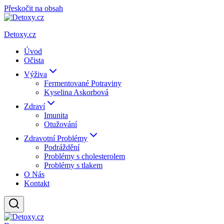
Přeskočit na obsah
Detoxy.cz
Úvod
Očista
Výživa
Fermentované Potraviny
Kyselina Askorbová
Zdraví
Imunita
Otužování
Zdravotní Problémy
Podráždění
Problémy s cholesterolem
Problémy s tlakem
O Nás
Kontakt