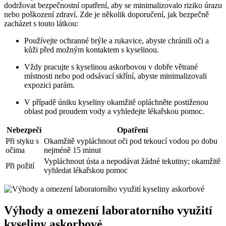
dodržovat bezpečnostní opatření, aby se minimalizovalo riziko úrazu
nebo poškození zdraví. Zde je několik doporučení, jak bezpečně
zacházet s touto látkou:
Používejte ochranné brýle a rukavice, abyste chránili oči a
kůži před možným kontaktem s kyselinou.
Vždy pracujte s kyselinou askorbovou v dobře větrané
místnosti nebo pod odsávací skříní, abyste minimalizovali
expozici parám.
V případě úniku kyseliny okamžitě opláchněte postiženou
oblast pod proudem vody a vyhledejte lékařskou pomoc.
Nebezpečí
Opatření
Při styku s
Okamžitě vypláchnout oči pod tekoucí vodou po dobu
očima
nejméně 15 minut
Vypláchnout ústa a nepodávat žádné tekutiny; okamžitě
Při požití
vyhledat lékařskou pomoc
Výhody a omezení laboratorního využití
kyseliny askorbové