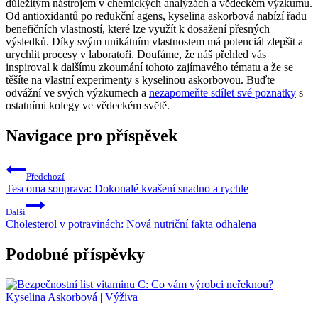
důležitým nástrojem v chemických analýzách a vědeckém výzkumu.
Od antioxidantů po redukční agens, kyselina askorbová nabízí řadu
benefičních vlastností, které lze využít k dosažení přesných
výsledků. Díky svým unikátním vlastnostem má potenciál zlepšit a
urychlit procesy v laboratoři. Doufáme, že náš přehled vás
inspiroval k dalšímu zkoumání tohoto zajímavého tématu a že se
těšíte na vlastní experimenty s kyselinou askorbovou. Buďte
odvážní ve svých výzkumech a
nezapomeňte sdílet své poznatky
s
ostatními kolegy ve vědeckém světě.
Navigace pro příspěvek
Předchozí
Tescoma souprava: Dokonalé kvašení snadno a rychle
Další
Cholesterol v potravinách: Nová nutriční fakta odhalena
Podobné příspěvky
Kyselina Askorbová
|
Výživa