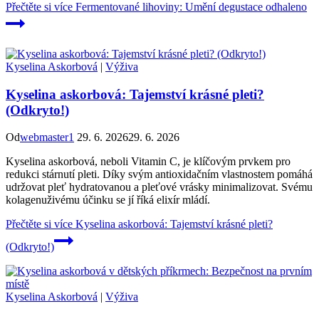
Přečtěte si více
Fermentované lihoviny: Umění degustace odhaleno
Kyselina Askorbová
|
Výživa
Kyselina askorbová: Tajemství krásné pleti?
(Odkryto!)
Od
webmaster1
29. 6. 2026
29. 6. 2026
Kyselina askorbová, neboli Vitamin C, je klíčovým prvkem pro
redukci stárnutí pleti. Díky svým antioxidačním vlastnostem pomáhá
udržovat pleť hydratovanou a pleťové vrásky minimalizovat. Svému
kolagenuživému účinku se jí říká elixír mládí.
Přečtěte si více
Kyselina askorbová: Tajemství krásné pleti?
(Odkryto!)
Kyselina Askorbová
|
Výživa